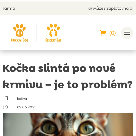
🤝
Můžeš zaplatit i na dobírku
(0)
Kočka slintá po nové
krmivu – je to problém?
m
kočka
}
09.06.2025