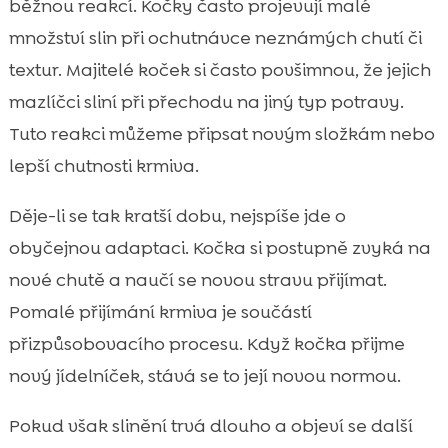
běžnou reakcí. Kočky často projevují malé
množství slin při ochutnávce neznámých chutí či
textur. Majitelé koček si často povšimnou, že jejich
mazlíčci sliní při přechodu na jiný typ potravy.
Tuto reakci můžeme připsat novým složkám nebo
lepší chutnosti krmiva.
Děje-li se tak kratší dobu, nejspíše jde o
obyčejnou adaptaci. Kočka si postupně zvyká na
nové chutě a naučí se novou stravu přijímat.
Pomalé přijímání krmiva je součástí
přizpůsobovacího procesu. Když kočka přijme
nový jídelníček, stává se to její novou normou.
Pokud však slinění trvá dlouho a objeví se další