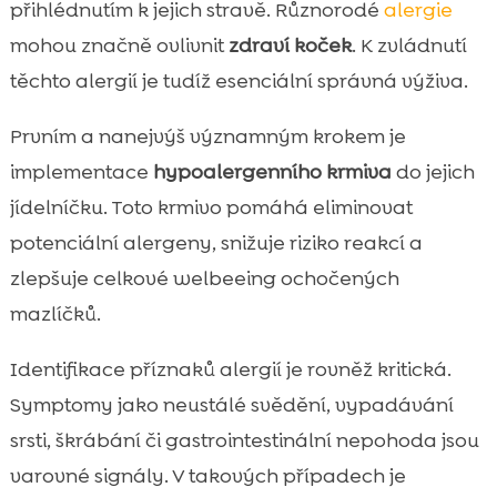
přihlédnutím k jejich stravě. Různorodé
alergie
mohou značně ovlivnit
zdraví koček
. K zvládnutí
těchto alergií je tudíž esenciální správná výživa.
Prvním a nanejvýš významným krokem je
implementace
hypoalergenního krmiva
do jejich
jídelníčku. Toto krmivo pomáhá eliminovat
potenciální alergeny, snižuje riziko reakcí a
zlepšuje celkové welbeeing ochočených
mazlíčků.
Identifikace příznaků alergií je rovněž kritická.
Symptomy jako neustálé svědění, vypadávání
srsti, škrábání či gastrointestinální nepohoda jsou
varovné signály. V takových případech je