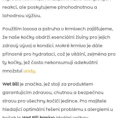
reakcí, ale poskytujeme plnohodnotnou a
lahodnou výživu.
Použitím lososa a pstruha v krmivech zajišťujeme,
že naše kočky obdrží esenciální živiny pro jejich
zdravý vývoj a kondici. Mokré krmivo je dále
přínosné pro hydratací, což je vitální, zejména pro
ty kočky, jež často nekonsumují adekvátní
množství
vody
.
Wet Bill
je značka, jež stojí za produktem
garantujícím zdravou, chutnou a bezpečnou
stravu pro všechny kočičí jedince. Pro majitele
hledající optimální řešení problému s alergiemi u
koček je
Wet Bill krmivo
ideální volbou.