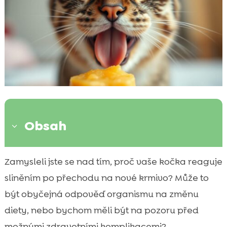
Obsah
3
Proč moje kočka slintá po nové potravy?
Zamysleli jste se nad tím, proč vaše kočka reaguje

Kdy je slinění po krmivu normální?
sliněním po přechodu na nové krmivo? Může to

Známky, že je třeba navštívit veterináře
být obyčejná odpověď organismu na změnu

Různé příčiny slinění u koček
diety, nebo bychom měli být na pozoru před

Jak můžeme řešit slinění po krmení?
možnými zdravotními komplikacemi?
