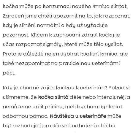
kočka může po konzumaci nového krmiva slintat.
Zároveň jsme chtěli upozornit na to, jak rozpoznat,
kdy je slinění normální a kdy už vyžaduje
pozornost. Klíčem k zachování zdraví kočky je
včas rozpoznat signály, které může tělo vysílat.
Proto je důležité nejen vybírat kvalitní krmivo, ale
také nezapomínat na pravidelnou veterinární
péči.
Kdy je vhodné zajít s kočkou k veterináři? Pokud si
všimneme, že
kočka slintá
déle nebo intenzivněji a
nemůžeme určit příčinu, měli bychom vyhledat
odbornou pomoc.
Návštěva u veterináře
může
být rozhodující pro včasné odhalení a léčbu