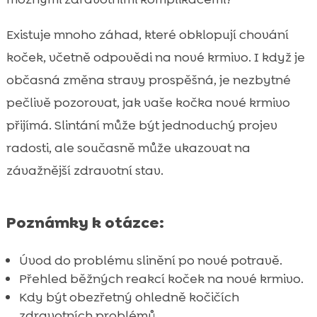
Kdy změnit krmivo kočky?

Existuje mnoho záhad, které obklopují chování
Speciální potřeby pro alergické kočky

koček, včetně odpovědi na nové krmivo. I když je
CricksyCat krmivo: Osvědčená volba pro

občasná změna stravy prospěšná, je nezbytné
vaši kočku
Výhody Jasper suchého krmiva
pečlivě pozorovat, jak vaše kočka nové krmivo

Wet Bill: Hypoalergenní mokré krmivo
přijímá. Slintání může být jednoduchý projev

Tipy na výběr správného krmiva pro kočky
radosti, ale současně může ukazovat na

Purrfect Life stelivo: Proč je to nejlepší
závažnější zdravotní stav.

volba?
Důležitost pravidelných veterinárních

Poznámky k otázce:
prohlídek
Závěr

Úvod do problému slinění po nové potravě.
FAQ

Přehled běžných reakcí koček na nové krmivo.
Kdy být obezřetný ohledně kočičích
zdravotních problémů.