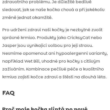
zdravotního problému. Je důležité bedlivě
sledovat, jak se naše kočka chová a při jakékoliv
změně jednat okamžitě.
Pro udržení zdraví naší kočky je nezbytné zvolit
správné krmivo. Produkty jako CricksyCat nebo
Jasper jsou vynikající volbou pro její stravu.
Nesmíme opomenout ani hypoalergenní varianty,
například Wet Bill, vhodné pro kočky s citlivým
zažíváním. Kombinace pečlivé péče a kvalitního
krmiva zajistí kočce zdraví a štěstí na dlouhá léta.
FAQ
Proč moje kočka slintá po nové