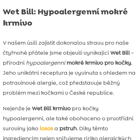
Wet Bill: Hypoalergenní mokré
krmivo
V našem úsilí zajistit dokonalou stravu pro naše
čtyřnohé přátele jsme objevili vynikající
Wet Bill
–
přírodní
hypoalergenní
mokré krmivo pro kočky
.
Jeho unikátní receptura je vyvinuta s ohledem na
potravinové alergie, což představuje běžný
problém mezi kočkami v České republice.
Nejenže je
Wet Bill krmivo
pro kočky
hypoalergenní, ale také obohaceno o prvotřídní
suroviny jako
losos
a
pstruh
. Díky těmto
ingrediencím nejen snižujeme riziko alergických