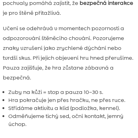
pochvaly pomáhá zajistit, že
bezpečná interakce
je pro štěně přitažlivá.
Učení se odehrává v momentech pozornosti a
odpozorování štěněcího chování. Pozorujeme
znaky vzrušení jako zrychlené dýchání nebo
tvrdší skus. Při jejich objevení hru hned přerušíme.
Pauza zajišťuje, že hra zůstane zábavná a
bezpečná.
Zuby na kůži = stop a pauza 10–30 s.
Hra pokračuje jen přes hračku, ne přes ruce.
Střídáme aktivitu a klid (podložka, kennel).
Odměňujeme tichý sed, oční kontakt, jemný
úchop.