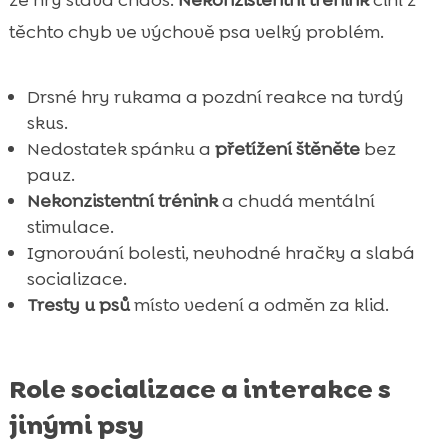
ze hry stává chaos.
Nekonzistentní trénink
činí z
těchto chyb ve výchově psa velký problém.
Drsné hry rukama a pozdní reakce na tvrdý
skus.
Nedostatek spánku a
přetížení štěněte
bez
pauz.
Nekonzistentní trénink
a chudá mentální
stimulace.
Ignorování bolesti, nevhodné hračky a slabá
socializace.
Tresty u psů
místo vedení a odměn za klid.
Role socializace a interakce s
jinými psy