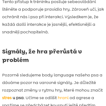
Tento přístup k tréninku posiluje sebeovládání
štěněte a podporuje pravidla hry. Zároveň učí, jak
ochránit nás i psa při interakci. Výsledkem je, že
každá další interakce je jasnější, efektivnější a
snadněji pochopitelná.
Signály, že hra přerůstá v
problém
Pozorně sledujeme body language našeho psa a
dáváme pozor na varovné signály. Je důležité
rozpoznat změny v rytmu hry, které mohou značit
stres
u psa
. Učíme se odlišit
hraní
od agrese a
snažíme se předcházet kousnutí ještě předtím,