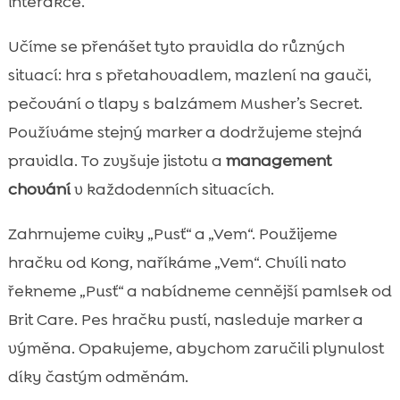
interakce.
Učíme se přenášet tyto pravidla do různých
situací: hra s přetahovadlem, mazlení na gauči,
pečování o tlapy s balzámem Musher’s Secret.
Používáme stejný marker a dodržujeme stejná
pravidla. To zvyšuje jistotu a
management
chování
v každodenních situacích.
Zahrnujeme cviky „Pusť“ a „Vem“. Použijeme
hračku od Kong, naříkáme „Vem“. Chvíli nato
řekneme „Pusť“ a nabídneme cennější pamlsek od
Brit Care. Pes hračku pustí, nasleduje marker a
výměna. Opakujeme, abychom zaručili plynulost
díky častým odměnám.