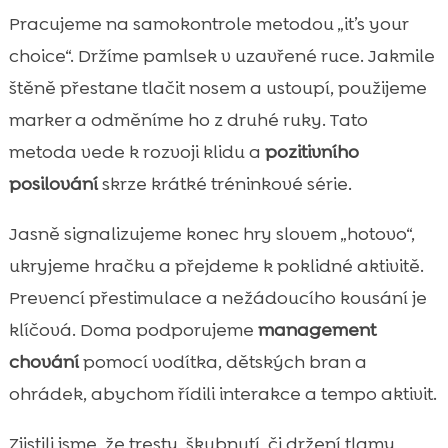
Pracujeme na samokontrole metodou „it’s your
choice“. Držíme pamlsek v uzavřené ruce. Jakmile
štěně přestane tlačit nosem a ustoupí, použijeme
marker a odměníme ho z druhé ruky. Tato
metoda vede k rozvoji klidu a
pozitivního
posilování
skrze krátké tréninkové série.
Jasně signalizujeme konec hry slovem „hotovo“,
ukryjeme hračku a přejdeme k poklidné aktivitě.
Prevencí přestimulace a nežádoucího kousání je
klíčová. Doma podporujeme
management
chování
pomocí vodítka, dětských bran a
ohrádek, abychom řídili interakce a tempo aktivit.
Zjistili jsme, že tresty, škubnutí, či držení tlamy