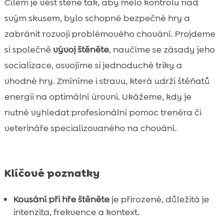
Cílem je vést štěně tak, aby mělo kontrolu nad
Tréninkové rutiny a denní režim

svým skusem, bylo schopné bezpečné hry a
Děti a štěně: pravidla pro laskavou hru

zabránit rozvoji problémového chování. Projdeme
Kdy je kousání při hře normální a kdy řešit

si společně
vývoj štěněte
, naučíme se zásady jeho
Závěr

socializace, osvojíme si jednoduché triky a
FAQ

vhodné hry. Zmíníme i stravu, která udrží štěňatů
energii na optimální úrovni. Ukážeme, kdy je
nutné vyhledat profesionální pomoc trenéra či
veterináře specializovaného na chování.
Klíčové poznatky
Kousání při hře štěněte
je přirozené, důležitá je
intenzita, frekvence a kontext.