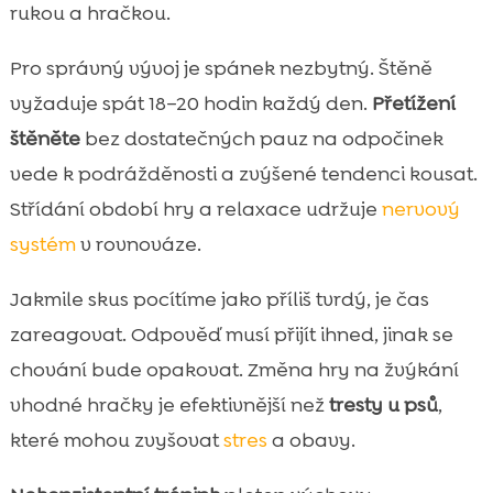
rukou a hračkou.
Pro správný vývoj je spánek nezbytný. Štěně
vyžaduje spát 18–20 hodin každý den.
Přetížení
štěněte
bez dostatečných pauz na odpočinek
vede k podrážděnosti a zvýšené tendenci kousat.
Střídání období hry a relaxace udržuje
nervový
systém
v rovnováze.
Jakmile skus pocítíme jako příliš tvrdý, je čas
zareagovat. Odpověď musí přijít ihned, jinak se
chování bude opakovat. Změna hry na žvýkání
vhodné hračky je efektivnější než
tresty u psů
,
které mohou zvyšovat
stres
a obavy.