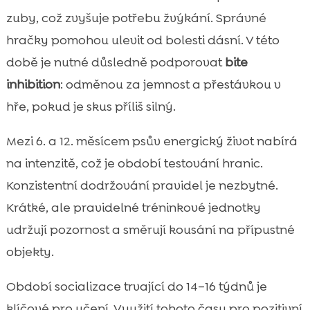
zuby, což zvyšuje potřebu žvýkání. Správné
hračky pomohou ulevit od bolesti dásní. V této
době je nutné důsledně podporovat
bite
inhibition
: odměnou za jemnost a přestávkou v
hře, pokud je skus příliš silný.
Mezi 6. a 12. měsícem psův energický život nabírá
na intenzitě, což je období testování hranic.
Konzistentní dodržování pravidel je nezbytné.
Krátké, ale pravidelné tréninkové jednotky
udržují pozornost a směrují kousání na přípustné
objekty.
Období socializace trvající do 14–16 týdnů je
klíčové pro učení. Využití tohoto času pro pozitivní