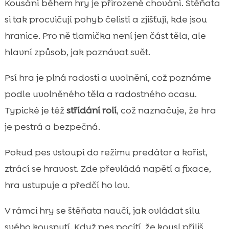
Kousání během hry je přirozené chování. Štěňata
si tak procvičují pohyb čelistí a zjišťují, kde jsou
hranice. Pro ně tlamička není jen část těla, ale
hlavní způsob, jak poznávat svět.
Psí hra je plná radosti a uvolnění, což poznáme
podle uvolněného těla a radostného ocasu.
Typické je též
střídání rolí
, což naznačuje, že hra
je pestrá a bezpečná.
Pokud pes vstoupí do režimu predátor a kořist,
ztrácí se hravost. Zde převládá napětí a fixace,
hra ustupuje a předčí ho lov.
V rámci hry se štěňata naučí, jak ovládat sílu
svého kousnutí. Když pes pocítí, že kousl příliš