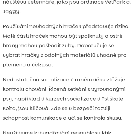
návštěvu veterináře, jako jsou ordinace VetPark či
Jaggy.
Používání nevhodných hraček představuje riziko.
Malé části hraček mohou být spolknuty a ostré
hrany mohou poškodit zuby. Doporučuje se
vybrat hračky z odolných materiálů vhodné pro
plemeno a věk psa.
Nedostatečná socializace v raném věku ztěžuje
kontrolu chování. Řízená setkání s vyrovnanými
psy, například v kurzech socializace v Psí škole
Koira, jsou klíčová. Zde se v bezpečí rozvíjí
schopnost komunikace a učí se
kontrola skusu
.
Neužívejme k vyjadřování nesouhlasu křik,