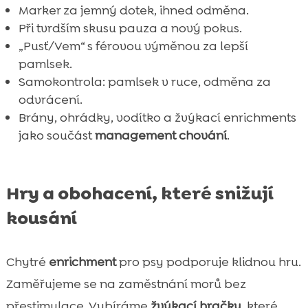
Marker za jemný dotek, ihned odměna.
Při tvrdším skusu pauza a nový pokus.
„Pusť/Vem“ s férovou výměnou za lepší
pamlsek.
Samokontrola: pamlsek v ruce, odměna za
odvrácení.
Brány, ohrádky, vodítko a žvýkací enrichments
jako součást
management chování
.
Hry a obohacení, které snižují
kousání
Chytré
enrichment
pro psy podporuje klidnou hru.
Zaměřujeme se na zaměstnání morů bez
přestimulace. Vybíráme
žvýkací hračky
, které