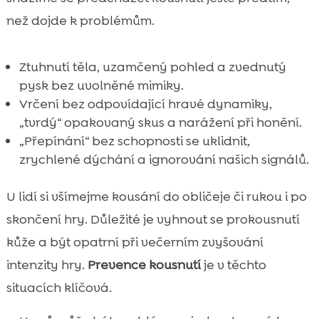
než dojde k problémům.
Ztuhnutí těla, uzamčený pohled a zvednutý
pysk bez uvolněné mimiky.
Vrčení bez odpovídající hravé dynamiky,
„tvrdý“ opakovaný skus a narážení při honění.
„Přepínání“ bez schopnosti se uklidnit,
zrychlené dýchání a ignorování našich signálů.
U lidí si všímejme kousání do obličeje či rukou i po
skončení hry. Důležité je vyhnout se prokousnutí
kůže a být opatrní při večerním zvyšování
intenzity hry.
Prevence kousnutí
je v těchto
situacích klíčová.