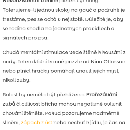
Nekonzistentní trénink
pleten výchovy.
Tolerujeme-li jednou skoky na gauč a podruhé je
trestáme, pes se ocitá v nejistotě. Důležité je, aby
se rodina shodla na jednotných pravidlech a
signálech pro psa.
Chudá mentální stimulace vede štěně k kousání z
nudy. Interaktivní krmné puzzle od Nina Ottosson
nebo plnicí hračky pomáhají unavit jejich mysl,
nikoli zuby.
Bolest by neměla být přehlížena.
Prořezávání
zubů
či citlivost břicha mohou negativně ovlivnit
chování štěněte. Pokud pozorujeme nadměrné
slinění,
zápach z úst
nebo nechuť k jídlu, je čas na