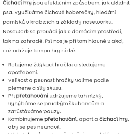
Čichací hry
jsou efektivním způsobem, jak uklidnit
psa. Využíváme čichové koberečky, hledání
pamlsků v krabicích a základy noseworku.
Nosework se provádí jak v domácím prostředí,
tak na zahradě. Psí nos je při tom hlavně v akci,
což udržuje tempo hry nízké.
Rotujeme žvýkací hračky a sledujeme
opotřebení.
Velikost a pevnost hračky volíme podle
plemene a síly skusu.
Při
přetahování
udržujeme tah nízký,
vyhýbáme se prudkým škubancům a
zarůstáváme pauzy.
Kombinujeme
přetahování
, aport a
čichací hry
,
aby se pes neunavil.