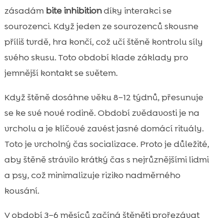
zásadám
bite inhibition
díky interakci se
sourozenci. Když jeden ze sourozenců skousne
příliš tvrdě, hra končí, což učí štěně kontrolu síly
svého skusu. Toto období klade základy pro
jemnější kontakt se světem.
Když štěně dosáhne věku 8–12 týdnů, přesunuje
se ke své nové rodině. Období zvědavosti je na
vrcholu a je klíčové zavést jasné domácí rituály.
Toto je vrcholný čas socializace. Proto je důležité,
aby štěně strávilo krátký čas s nejrůznějšími lidmi
a psy, což minimalizuje riziko nadměrného
kousání.
V období 3–6 měsíců začíná štěněti prořezávat