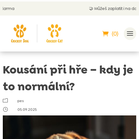
🤝
Můžeš zaplatit i na dobírku
(0)
Kousání při hře – kdy je
to normální?
m
pes
}
05.09.2025