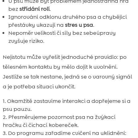
U psů může být problémem jednostranná hra
bez
střídání rolí
.
Ignorování odklonu druhého psa a chybějící
přestávky ukazují na
stres u psa
.
Nepoměr velikosti či síly bez sebeúpravy
zvyšuje riziko.
Nejistotu může vyřešit jednoduché pravidlo: po
tělesném kontaktu by mělo dojít k uvolnění.
Jestliže se tak nestane, jedná se o varovný signál
a je potřeba situaci ukončit.
Okamžitě zastavíme interakci a dopřejeme si a
psu pauzu.
Přesměrujeme pozornost psa na žvýkací
hračku či čichací kobereček.
Do programu zařadíme cvičení na uklidnění: