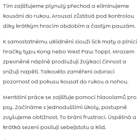
Tím zajišťujeme plynulý přechod a eliminujeme
kousání do rukou. Arousal zůstává pod kontrolou
díky krátkým hracím obdobím a častým pauzám.
K samostatnému uklidnění slouží lick maty a plnící
hračky typu Kong nebo West Paw Toppl. Mrazem
zpevněné náplně prodlužují žvýkací činnost a
snižují napětí. Takovéto zaměření odvrací
pozornost od pokusu kousat do rukou a nohou.
Mentální práce se zajišťuje pomocí hlavolamů pro
psy. Začínáme s jednoduššími úkoly, postupně
zvyšujeme obtížnost. To brání frustraci. Úspěšná a
krátká sezení posilují sebejistotu a klid.