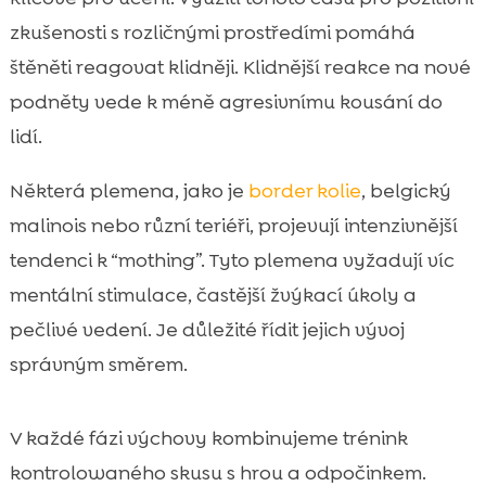
zkušenosti s rozličnými prostředími pomáhá
štěněti reagovat klidněji. Klidnější reakce na nové
podněty vede k méně agresivnímu kousání do
lidí.
Některá plemena, jako je
border kolie
, belgický
malinois nebo různí teriéři, projevují intenzivnější
tendenci k “mothing”. Tyto plemena vyžadují víc
mentální stimulace, častější žvýkací úkoly a
pečlivé vedení. Je důležité řídit jejich vývoj
správným směrem.
V každé fázi výchovy kombinujeme trénink
kontrolowaného skusu s hrou a odpočinkem.