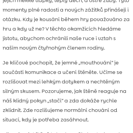
jejich měkké tlapky, teplý dech, a ostré zuby. Tyto
Vývojové fáze štěněte a jak ovlivňují

momenty plné radosti a nových zážitků přinášejí i
kousání
otázku. Kdy je kousání během hry považováno za
kousání při hře štěněte

hru a kdy už ne? V těchto okamžicích hledáme
Signály, že hra přerůstá v problém

jistotu, abychom ochránili naše ruce i vztah s
Metody učení kontroly skusu

naším novým čtyřnohým členem rodiny.
Hry a obohacení, které snižují kousání

Nejčastější chyby, kterým se vyhnout
Je klíčové pochopit, že jemné „mouthování“ je

Role socializace a interakce s jinými psy
součástí komunikace a učení štěněte. Učíme se

Prořezávání zubů: úleva, prevence a péče
rozlišovat mezi lehkým dotykem a nechtěným

Krmení a energie: jak strava ovlivňuje

silným skusem. Pozorujeme, jak štěně reaguje na
chování
náš klidný pokyn „stačí“ a zda dokáže rychle
CricksyDog: hypoalergenní krmiva a

zklidnit. Zde rozlišujeme normální chování od
pamlsky pro klidnější hru
situací, kdy je potřeba zasáhnout.
Bezpečnost domova a vybavení pro

zdravou hru