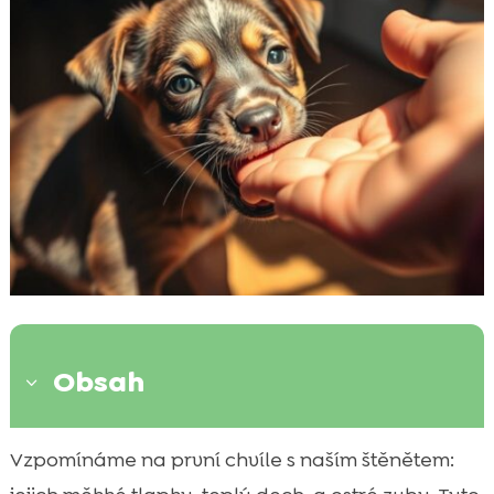
Obsah
3
Co je kousání při hře a proč ho štěňata
Vzpomínáme na první chvíle s naším štěnětem:

používají