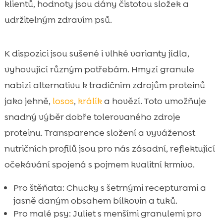
klientů, hodnoty jsou dány čistotou složek a
udržitelným zdravím psů.
K dispozici jsou sušené i vlhké varianty jídla,
vyhovující různým potřebám. Hmyzí granule
nabízí alternativu k tradičním zdrojům proteinů
jako jehně,
losos
,
králík
a hovězí. Toto umožňuje
snadný výběr dobře tolerovaného zdroje
proteinu. Transparence složení a vyváženost
nutričních profilů jsou pro nás zásadní, reflektující
očekávání spojená s pojmem kvalitní krmivo.
Pro štěňata: Chucky s šetrnými recepturami a
jasně daným obsahem bílkovin a tuků.
Pro malé psy: Juliet s menšími granulemi pro