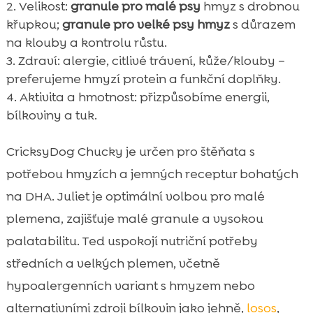
Velikost:
granule pro malé psy
hmyz s drobnou
křupkou;
granule pro velké psy hmyz
s důrazem
na klouby a kontrolu růstu.
Zdraví: alergie, citlivé trávení, kůže/klouby –
preferujeme hmyzí protein a funkční doplňky.
Aktivita a hmotnost: přizpůsobíme energii,
bílkoviny a tuk.
CricksyDog Chucky je určen pro štěňata s
potřebou hmyzích a jemných receptur bohatých
na DHA. Juliet je optimální volbou pro malé
plemena, zajišťuje malé granule a vysokou
palatabilitu. Ted uspokojí nutriční potřeby
středních a velkých plemen, včetně
hypoalergenních variant s hmyzem nebo
alternativními zdroji bílkovin jako jehně,
losos
,