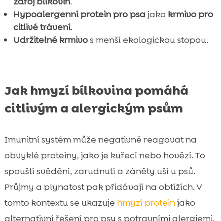
zdroj bílkovin
.
Hypoalergenní protein pro psa
jako
krmivo pro
citlivé trávení
.
Udržitelné krmivo
s menší ekologickou stopou.
Jak hmyzí bílkovina pomáhá
citlivým a alergickým psům
Imunitní systém může negativně reagovat na
obvyklé proteiny, jako je kuřecí nebo hovězí. To
spouští svědění, zarudnutí a záněty uší u psů.
Průjmy a plynatost pak přidávají na obtížích. V
tomto kontextu se ukazuje
hmyzí protein
jako
alternativní řešení pro psy s potravními alergiemi.