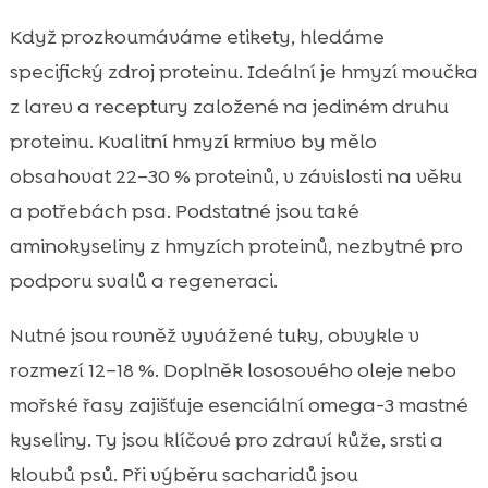
Když prozkoumáváme etikety, hledáme
specifický zdroj proteinu. Ideální je hmyzí moučka
z larev a receptury založené na jediném druhu
proteinu. Kvalitní hmyzí krmivo by mělo
obsahovat 22–30 % proteinů, v závislosti na věku
a potřebách psa. Podstatné jsou také
aminokyseliny z hmyzích proteinů, nezbytné pro
podporu svalů a regeneraci.
Nutné jsou rovněž vyvážené tuky, obvykle v
rozmezí 12–18 %. Doplněk lososového oleje nebo
mořské řasy zajišťuje esenciální omega-3 mastné
kyseliny. Ty jsou klíčové pro zdraví kůže, srsti a
kloubů psů. Při výběru sacharidů jsou