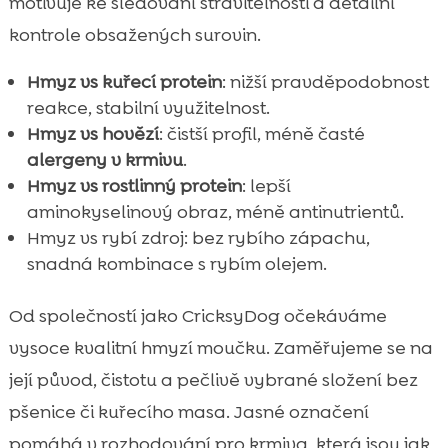
motivuje ke sledování stravitelnosti a detailní
kontrole obsažených surovin.
Hmyz vs kuřecí protein
: nižší pravděpodobnost
reakce, stabilní využitelnost.
Hmyz vs hovězí
: čistší profil, méně časté
alergeny v krmivu
.
Hmyz vs rostlinný protein
: lepší
aminokyselinový obraz, méně antinutrientů.
Hmyz vs rybí zdroj: bez rybího zápachu,
snadná kombinace s rybím olejem.
Od společností jako CricksyDog očekáváme
vysoce kvalitní hmyzí moučku. Zaměřujeme se na
její původ, čistotu a pečlivě vybrané složení bez
pšenice či kuřecího masa. Jasné označení
pomáhá v rozhodování pro krmiva, která jsou jak