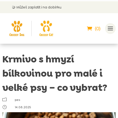
aplatit i na dobírku
💬 Zákaznická p
(0)
Krmivo s hmyzí
bílkovinou pro malé i
velké psy – co vybrat?
m
pes
}
14.08.2025