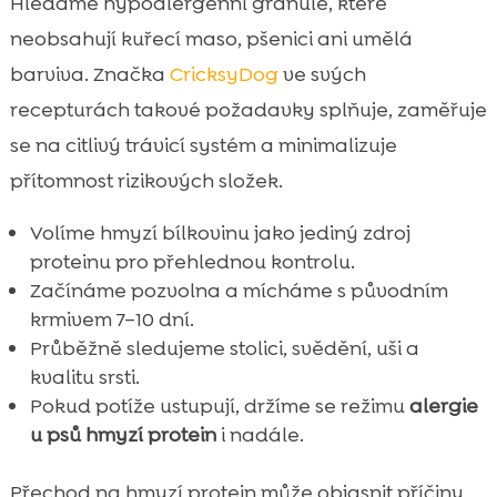
Hledáme hypoalergenní granule, které
neobsahují kuřecí maso, pšenici ani umělá
barviva. Značka
CricksyDog
ve svých
recepturách takové požadavky splňuje, zaměřuje
se na citlivý trávicí systém a minimalizuje
přítomnost rizikových složek.
Volíme hmyzí bílkovinu jako jediný zdroj
proteinu pro přehlednou kontrolu.
Začínáme pozvolna a mícháme s původním
krmivem 7–10 dní.
Průběžně sledujeme stolici, svědění, uši a
kvalitu srsti.
Pokud potíže ustupují, držíme se režimu
alergie
u psů hmyzí protein
i nadále.
Přechod na hmyzí protein může objasnit příčiny