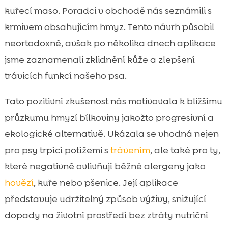
alergickým psům
kuřecí maso. Poradci v obchodě nás seznámili s
hmyzí bílkovina pro malé i velké psy

krmivem obsahujícím hmyz. Tento návrh působil
Nutriční složení: co očekávat od kvalitního

neortodoxně, avšak po několika dnech aplikace
hmyzího krmiva
jsme zaznamenali zklidnění kůže a zlepšení
Jak vybrat granule s hmyzí bílkovinou

trávicích funkcí našeho psa.
podle velikosti a věku psa
Srovnání hmyzí bílkoviny s jinými

Tato pozitivní zkušenost nás motivovala k bližšímu
živočišnými a rostlinnými proteiny
průzkumu hmyzí bílkoviny jakožto progresivní a
CricksyDog: hypoalergenní volba bez

ekologické alternativě. Ukázala se vhodná nejen
kuřecího masa a pšenice
pro psy trpící potížemi s
trávením
, ale také pro ty,
CricksyDog pro štěňata: Chucky s šetrnými

recepturami
které negativně ovlivňují běžné alergeny jako
CricksyDog pro malé psy: Juliet – malé
hovězí
, kuře nebo pšenice. Její aplikace

granule, velká výživa
představuje udržitelný způsob výživy, snižující
CricksyDog pro střední a velké psy: Ted s

dopady na životní prostředí bez ztráty nutriční
robustní výživou