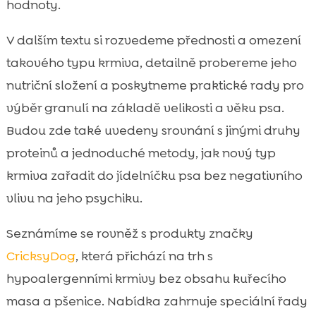
hodnoty.
Ely mokré krmivo: šetrná změna textury a

hydratace
V dalším textu si rozvedeme přednosti a omezení
Pamlsky a doplňky: MeatLover, Twinky, Mr.

takového typu krmiva, detailně probereme jeho
Easy, Denty a péče Chloé
nutriční složení a poskytneme praktické rady pro
Jak zavést hmyzí bílkovinu do jídelníčku

výběr granulí na základě velikosti a věku psa.
psa krok za krokem
Budou zde také uvedeny srovnání s jinými druhy
Signály, že krmivo s hmyzí bílkovinou

proteinů a jednoduché metody, jak nový typ
vašemu psovi sedí
Závěr
krmiva zařadit do jídelníčku psa bez negativního

FAQ
vlivu na jeho psychiku.

Seznámíme se rovněž s produkty značky
CricksyDog
, která přichází na trh s
hypoalergenními krmivy bez obsahu kuřecího
masa a pšenice. Nabídka zahrnuje speciální řady