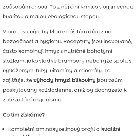
způsobům chovu. To z něj činí krmivo s výjimečnou
kvalitou a malou ekologickou stopou.
V procesu výroby klade náš tým důraz na
bezpečnost a hygienu. Receptury jsou inovované,
často kombinují hmyz s nutričně bohatými
složkami jako sladké brambory nebo rýže spolu s
vyváženými tuky, vitamíny a minerály. To
zajišťuje, že
výhody hmyzí bílkoviny
jsou psům
poskytovány každodenně, aniž by docházelo k
zatěžování organismu.
Co tím získáme?
Kompletní aminokyselinový profil a
kvalitní