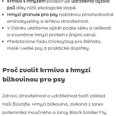
Krmivo s hmyzem
podporuje
udržitelná výživa
psů
díky nižší ekologické stopě.
Hmyzí granule pro psy
nabídnou plnohodnotné
aminokyseliny a lehkou stravitelnost.
V článku ukážeme výběr podle věku a velikosti
a srovnáme hmyzí protein s jinými zdroji.
Představíme řadu CricksyDog pro štěňata,
malé i velké psy a praktické doplňky.
Proč zvolit krmivo s hmyzí
bílkovinou pro psy
Zdraví, stravitelnost a udržitelnost tvoří základ
naší filozofie. Hmyzí bílkovina, získaná z larev
potemníka moučného a larvy Black Soldier Fly,