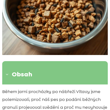
Obsah
3
Proč zvolit krmivo s hmyzí bílkovinou pro
Během jarní procházky po nábřeží Vltavy jsme

psy
polemizovali, proč náš pes po podání běžných
Jak hmyzí bílkovina pomáhá citlivým a

granulí projevoval svědění a proč mu nevyhovuje