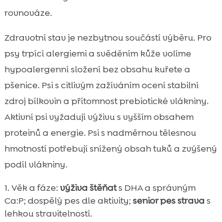
rovnováze.
Zdravotní stav je nezbytnou součástí výběru. Pro
psy trpící alergiemi a svěděním kůže volíme
hypoalergenní složení bez obsahu kuřete a
pšenice. Psi s citlivým zažíváním ocení stabilní
zdroj bílkovin a přítomnost prebiotické vlákniny.
Aktivní psi vyžadují výživu s vyšším obsahem
proteinů a energie. Psi s nadměrnou tělesnou
hmotností potřebují snížený obsah tuků a zvýšený
podíl vlákniny.
Věk a fáze:
výživa štěňat
s DHA a správným
Ca:P; dospělý pes dle aktivity;
senior pes strava
s
lehkou stravitelností.