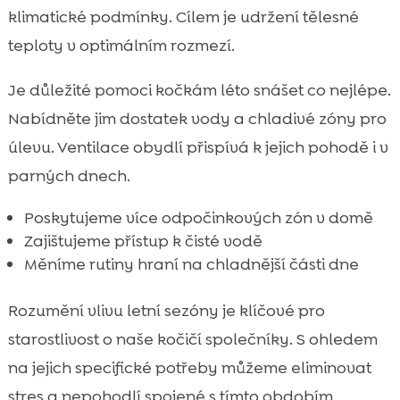
klimatické podmínky. Cílem je udržení tělesné
teploty v optimálním rozmezí.
Je důležité pomoci kočkám léto snášet co nejlépe.
Nabídněte jim dostatek vody a chladivé zóny pro
úlevu. Ventilace obydlí přispívá k jejich pohodě i v
parných dnech.
Poskytujeme více odpočinkových zón v domě
Zajištujeme přístup k čisté vodě
Měníme rutiny hraní na chladnější části dne
Rozumění vlivu letní sezóny je klíčové pro
starostlivost o naše kočičí společníky. S ohledem
na jejich specifické potřeby můžeme eliminovat
stres a nepohodlí spojené s tímto obdobím.