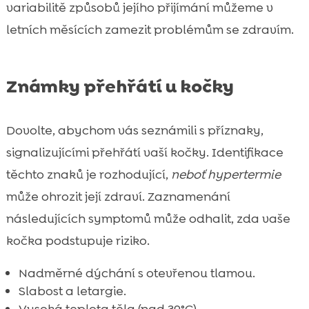
variabilitě způsobů jejího přijímání můžeme v
letních měsících zamezit problémům se zdravím.
Známky přehřátí u kočky
Dovolte, abychom vás seznámili s příznaky,
signalizujícími přehřátí vaší kočky. Identifikace
těchto znaků je rozhodující,
neboť hypertermie
může ohrozit její zdraví. Zaznamenání
následujících symptomů může odhalit, zda vaše
kočka podstupuje riziko.
Nadměrné dýchání s otevřenou tlamou.
Slabost a letargie.
Vysoká teplota těla (nad 39°C).