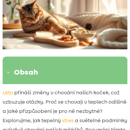
Obsah
3
Proč se kočky během léta mění?
Léto
přináší změny v chování našich koček, což

Jak se kočky přizpůsobují vysokým
vzbuzuje otázky. Proč se chovají v teplech odlišně

teplotám?
a jaké přizpůsobení je pro ně nezbytné?
Změna stravy v létě

Explorujme, jak tepelný
stres
a světelné podmínky
Tipy na správné krmení během horkých

ovlivňují chování našich miláčků. Rozumění těmto