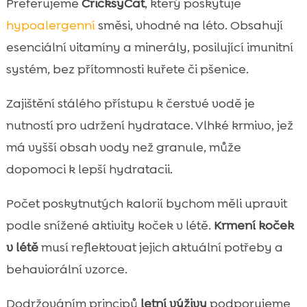
Preferujeme
CricksyCat
, který poskytuje
hypoalergenní
směsi, vhodné na léto. Obsahují
esenciální vitamíny a minerály, posilující imunitní
systém, bez přítomnosti kuřete či pšenice.
Zajištění stálého přístupu k čerstvé vodě je
nutností pro udržení hydratace. Vlhké krmivo, jež
má vyšší obsah vody než granule, může
dopomoci k lepší hydratacii.
Počet poskytnutých kalorií bychom měli upravit
podle snížené aktivity koček v létě.
Krmení koček
v létě
musí reflektovat jejich aktuální potřeby a
behaviorální vzorce.
Dodržováním principů
letní výživy
podporujeme