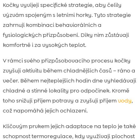
Kočky vyvíjejí specifické strategie, aby čelily
výzvám spojeným s letními horky. Tyto strategie
zahrnují kombinaci behaviorálních a
fysiologických přizpůsobení. Díky nim zůstávají
komfortně i za vysokých teplot.
V rámci svého přizpůsobovacího procesu kočky
zvyšují aktivitu během chladnějších časů – ráno a
večer. Během nejteplejších hodin dne vyhledávají
chladné a stinné lokality pro odpočinek. Kromě
toho snižují příjem potravy a zvyšují příjem
vody
,
což napomáhá jejich ochlazení.
Klíčovým prvkem jejich adaptace na teplo je také
schopnost termoregulace, kdy využívají plochost