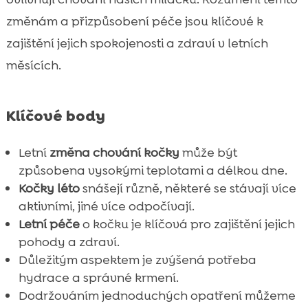
měsíců
změnám a přizpůsobení péče jsou klíčové k
Zabezpečení kočky v horku

zajištění jejich spokojenosti a zdraví v letních
Hydratace jako klíčový faktor

měsících.
Známky přehřátí u kočky

Kočky a dehydratace

Klíčové body
Vliv léta na chování kočky

Kočka léto chování: klíčové faktory

Letní
změna chování kočky
může být
Aktivní hraní a jeho přínosy

způsobena vysokými teplotami a délkou dne.
Zdravotní aspekty letního období

Kočky léto
snášejí různě, některé se stávají více
Jak pomoci kočce zvládnout horko?
aktivními, jiné více odpočívají.

Význam kvalitního steliva
Letní péče
o kočku je klíčová pro zajištění jejich

pohody a zdraví.
Závěr

Důležitým aspektem je zvýšená potřeba
FAQ

hydrace a správné krmení.
Dodržováním jednoduchých opatření můžeme