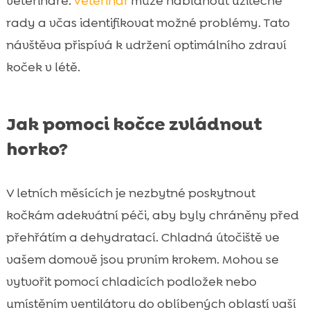
veterináře.
Veterinář
může nabídnout užitečné
rady a včas identifikovat možné problémy. Tato
návštěva přispívá k udržení optimálního zdraví
koček v létě.
Jak pomoci kočce zvládnout
horko?
V letních měsících je nezbytné poskytnout
kočkám adekvátní péči, aby byly chráněny před
přehřátím a dehydratací. Chladná útočiště ve
vašem domově jsou prvním krokem. Mohou se
vytvořit pomocí chladicích podložek nebo
umístěním ventilátoru do oblíbených oblastí vaší