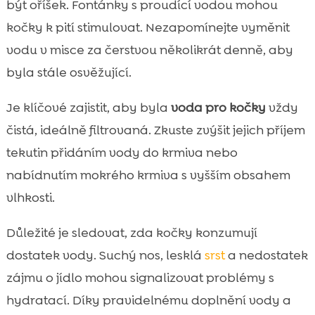
být oříšek. Fontánky s proudící vodou mohou
kočky k pití stimulovat. Nezapomínejte vyměnit
vodu v misce za čerstvou několikrát denně, aby
byla stále osvěžující.
Je klíčové zajistit, aby byla
voda pro kočky
vždy
čistá, ideálně filtrovaná. Zkuste zvýšit jejich příjem
tekutin přidáním vody do krmiva nebo
nabídnutím mokrého krmiva s vyšším obsahem
vlhkosti.
Důležité je sledovat, zda kočky konzumují
dostatek vody. Suchý nos, lesklá
srst
a nedostatek
zájmu o jídlo mohou signalizovat problémy s
hydratací. Díky pravidelnému doplnění vody a