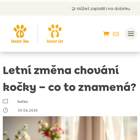
🤝
Můžeš zaplatit i na dobírku
(0)
Letní změna chování
kočky – co to znamená?
m
kočka
}
30.06.2025