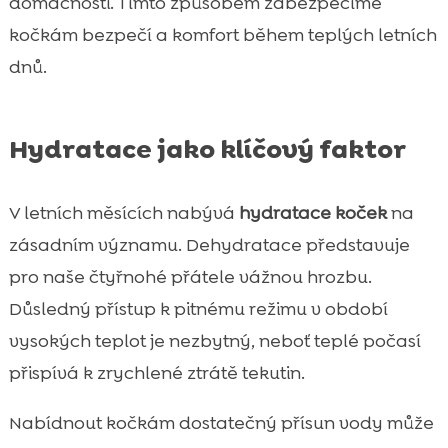
domácnosti. Tímto způsobem zabezpečíme
kočkám bezpečí a komfort během teplých letních
dnů.
Hydratace jako klíčový faktor
V letních měsících nabývá
hydratace koček
na
zásadním významu. Dehydratace představuje
pro naše čtyřnohé přátele vážnou hrozbu.
Důsledný přístup k pitnému režimu v období
vysokých teplot je nezbytný, neboť teplé počasí
přispívá k zrychlené ztrátě tekutin.
Nabídnout kočkám dostatečný přísun vody může