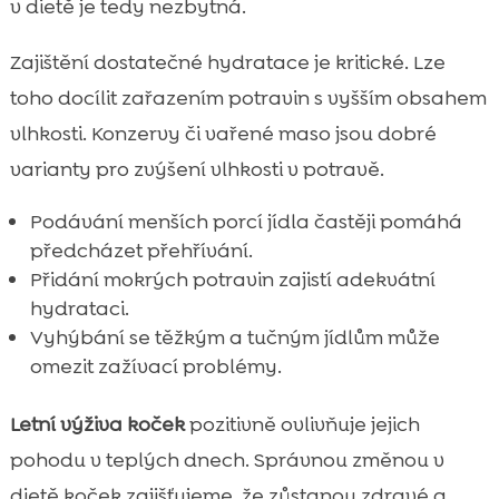
v dietě je tedy nezbytná.
Zajištění dostatečné hydratace je kritické. Lze
toho docílit zařazením potravin s vyšším obsahem
vlhkosti. Konzervy či vařené maso jsou dobré
varianty pro zvýšení vlhkosti v potravě.
Podávání menších porcí jídla častěji pomáhá
předcházet přehřívání.
Přidání mokrých potravin zajistí adekvátní
hydrataci.
Vyhýbání se těžkým a tučným jídlům může
omezit zažívací problémy.
Letní výživa koček
pozitivně ovlivňuje jejich
pohodu v teplých dnech. Správnou změnou v
dietě koček zajišťujeme, že zůstanou zdravé a