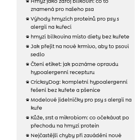
Hmyz jako zdroj bílkovin: co to

znamená pro našeho psa
Výhody hmyzích proteinů pro psy s

alergií na kuřecí
hmyzí bílkovina místo diety bez kuřete

Jak přejít na nové krmivo, aby to psovi

sedlo
Čtení etiket: jak poznáme opravdu

hypoalergenní recepturu
CricksyDog: kompletní hypoalergenní

řešení bez kuřete a pšenice
Modelové jídelníčky pro psy s alergií na

kuře
Kůže, srst a mikrobiom: co očekávat po

přechodu na hmyzí protein
Nejčastější chyby při zavádění nové
