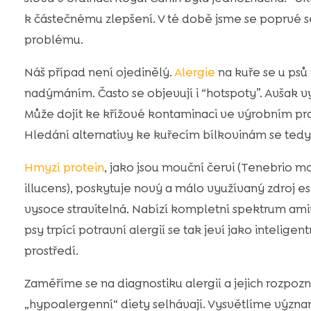
k částečnému zlepšení. V té době jsme se poprvé 
problému.
Náš případ není ojedinělý.
Alergie
na kuře se u psů
nadýmáním. Často se objevují i “hotspoty”. Avšak 
Může dojít ke křížové kontaminaci ve výrobním pro
Hledání alternativy ke kuřecím bílkovinám se tedy 
Hmyzí protein
, jako jsou mouční červi (Tenebrio m
illucens), poskytuje nový a málo využívaný zdroj es
vysoce stravitelná. Nabízí kompletní spektrum amin
psy trpící potravní alergií se tak jeví jako intelig
prostředí.
Zaměříme se na diagnostiku alergií a jejich rozpo
„hypoalergenní“ diety selhávají. Vysvětlíme význ