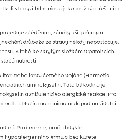
setkali s hmyzí bílkovinou jako možným řešením
 projevuje svěděním, záněty uší, průjmy a
vynechání drůbeže ze stravy někdy nepostačuje.
cesu. A také ke skrytým složkám v pamlscích.
stává nutností.
olitor) nebo larvy černého vojáka (Hermetia
enciálních aminokyselin. Tato bílkovina je
okyselin a snižuje riziko alergické reakce. Pro
entní volba. Navíc má minimální dopad na životní
znávání. Probereme, proč obvyklé
am hypoalergenního krmiva bez kuřete.