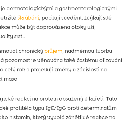
uje dermatologickými a gastroenterologickými
řetržité
škrábání
, pociťují svědění, žvýkají své
 reakce může být doprovázena otoky uší,
ity srsti.
hrnovat chronický
průjem
, nadměrnou tvorbu
ná pozornost je věnována také častému olizování
o celý rok a projevují změny v závislosti na
í maso.
ické reakci na protein obsažený v kuřeti. Tato
ifické protitěla typu IgE/IgG proti determinatům
ako histamin, který vyvolá zánětlivé reakce na