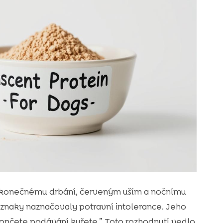
 nekonečnému drbání, červeným uším a nočnímu
íznaky naznačovaly potravní intolerance. Jeho
končete podávání kuřete.” Toto rozhodnutí vedlo