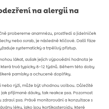
dezření na alergii na
čně probereme anamnézu, prostředí a jídelníček
lechy nebo svrab, je následně klíčové. Další fáze
vyžaduje systematický a trpělivý přístup.
 mohou lákat, avšak jejich výpovědní hodnota je
která trvá typicky 8–12 týdnů. Během této doby
eškeré pamlsky a ochucené doplňky.
i nebo rýží, může být vhodnou volbou. Důležité
 jak přijímané dávky, tak reakce psa. Pozornost
zdraví psa. Právě monitorování a konzultace s
vány léky, jako jsou kortikosteroidy, které