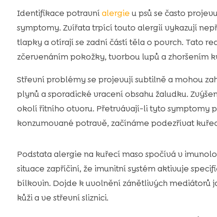
Identifikace potravní
alergie
u psů se často projev
symptomy. Zvířata trpící touto alergií vykazují nep
tlapky a otírají se zadní částí těla o povrch. Tato
zčervenáním pokožky, tvorbou lupů a zhoršením kval
Střevní problémy se projevují subtilně a mohou za
plynů a sporadické vracení obsahu žaludku. Zvýše
okolí řitního otvoru. Přetrvávají-li tyto symptomy p
konzumované potravě, začínáme podezřívat kuřec
Podstata alergie na kuřecí maso spočívá v imunolog
situace zapříčiní, že imunitní systém aktivuje spec
bílkovin. Dojde k uvolnění zánětlivých mediátorů j
kůži a ve střevní sliznici.