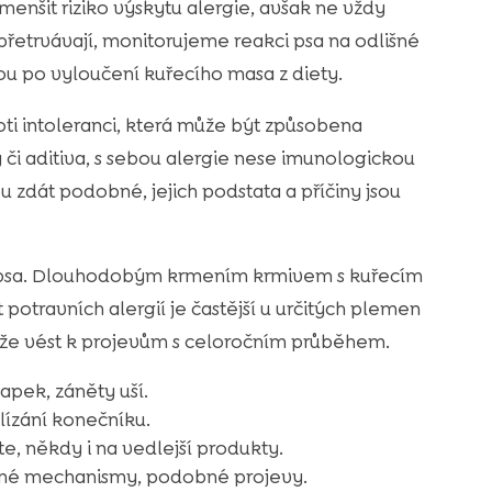
enšit riziko výskytu alergie, avšak ne vždy
přetrvávají, monitorujeme reakci psa na odlišné
dnou po vyloučení kuřecího masa z diety.
proti intoleranci, která může být způsobena
y či aditiva, s sebou alergie nese imunologickou
 zdát podobné, jejich podstata a příčiny jsou
vy psa. Dlouhodobým krmením krmivem s kuřecím
 potravních alergií je častější u určitých plemen
 může vést k projevům s celoročním průběhem.
lapek, záněty uší.
 lízání konečníku.
te, někdy i na vedlejší produkty.
né mechanismy, podobné projevy.