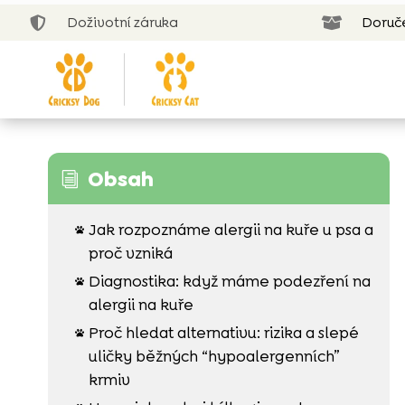
Doživotní záruka
Doruč


Obsah
i
Jak rozpoznáme alergii na kuře u psa a

proč vzniká
Diagnostika: když máme podezření na

alergii na kuře
Proč hledat alternativu: rizika a slepé

uličky běžných “hypoalergenních”
krmiv