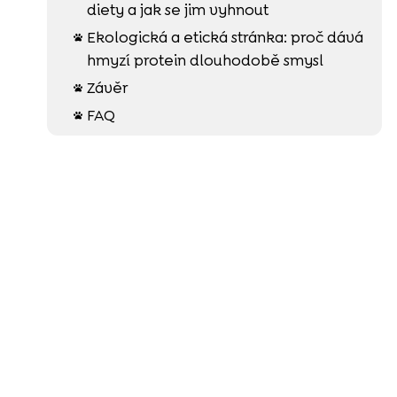
diety a jak se jim vyhnout
Ekologická a etická stránka: proč dává

hmyzí protein dlouhodobě smysl
Závěr

FAQ
