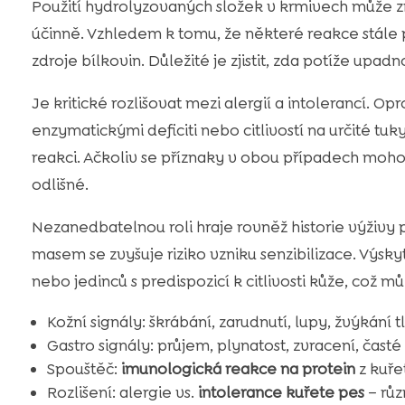
Použití hydrolyzovaných složek v krmivech může zm
účinně. Vzhledem k tomu, že některé reakce stále 
zdroje bílkovin. Důležité je zjistit, zda potíže upa
Je kritické rozlišovat mezi alergií a intolerancí. O
enzymatickými deficiti nebo citlivostí na určité tuk
reakci. Ačkoliv se příznaky v obou případech mohou
odlišné.
Nezanedbatelnou roli hraje rovněž historie výži
masem se zvyšuje riziko vzniku senzibilizace. Výskyt
nebo jedinců s predispozicí k citlivosti kůže, což
Kožní signály: škrábání, zarudnutí, lupy, žvýkání t
Gastro signály: průjem, plynatost, zvracení, časté
Spouštěč:
imunologická reakce na protein
z kuře
Rozlišení: alergie vs.
intolerance kuřete pes
– růz