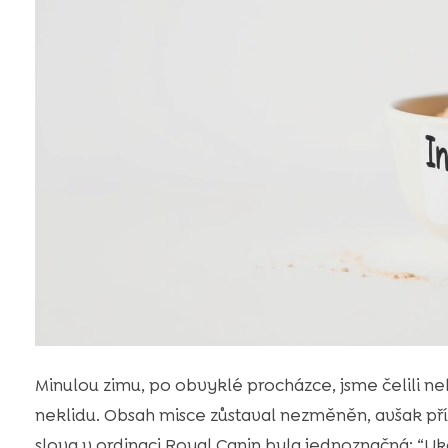
Minulou zimu, po obvyklé procházce, jsme čelili
neklidu. Obsah misce zůstaval nezměněn, avšak př
slova v ordinaci Royal Canin byla jednoznačná: “U