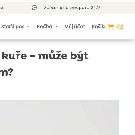
rku
Zákaznická podpora 24/7

(0)
Starší pes
Kočka
Můj účet
Košík
a kuře – může být
ím?