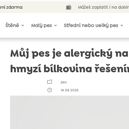
ení zdarma
Můžeš zaplatit i na dobí

Štěně
Malý pes
Střední nebo velký pes
Můj pes je alergický n
hmyzí bílkovina řešen
m
pes
}
14.08.2025