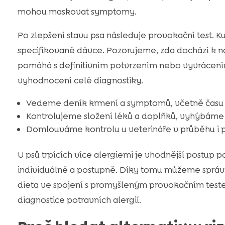
mohou maskovat symptomy.
Po zlepšení stavu psa následuje provokační test. K
specifikované dávce. Pozorujeme, zda dochází k n
pomáhá s definitivním potvrzením nebo vyvrácení
vyhodnocení celé diagnostiky.
Vedeme deník krmení a symptomů, včetně času a
Kontrolujeme složení léků a doplňků, vyhýbáme
Domlouváme kontrolu u veterináře v průběhu i p
U psů trpících více alergiemi je vhodnější postup 
individuálně a postupně. Díky tomu můžeme správně
dieta ve spojení s promyšleným provokačním testem
diagnostice potravních alergií.