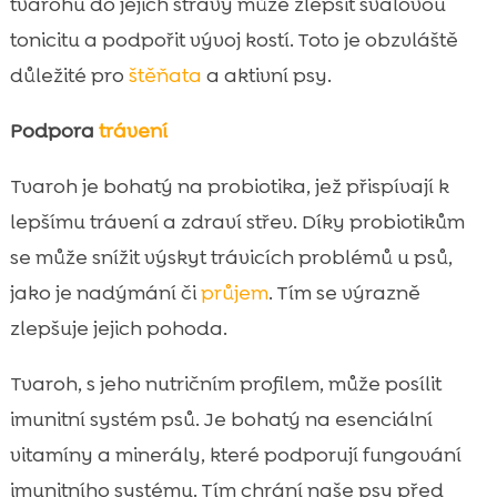
tvarohu do jejich stravy může zlepšit svalovou
tonicitu a podpořit vývoj kostí. Toto je obzvláště
důležité pro
štěňata
a aktivní psy.
Podpora
trávení
Tvaroh je bohatý na probiotika, jež přispívají k
lepšímu trávení a zdraví střev. Díky probiotikům
se může snížit výskyt trávicích problémů u psů,
jako je nadýmání či
průjem
. Tím se výrazně
zlepšuje jejich pohoda.
Tvaroh, s jeho nutričním profilem, může posílit
imunitní systém psů. Je bohatý na esenciální
vitamíny a minerály, které podporují fungování
imunitního systému. Tím chrání naše psy před