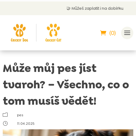
🤝
Můžeš zaplatit i na dobírku
(0)
Může můj pes jíst
tvaroh? – Všechno, co o
tom musíš vědět!
m
pes
}
11.04.2025