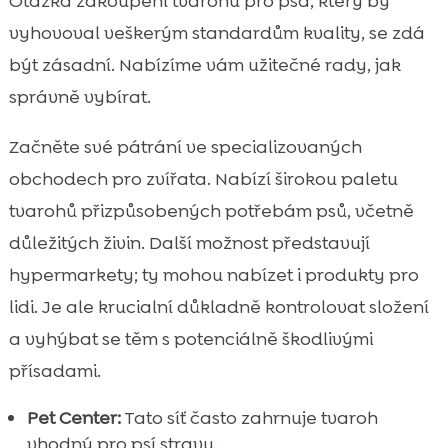
Otázka zakoupení tvarohu pro psa, který by
vyhovoval veškerým standardům kvality, se zdá
být zásadní. Nabízíme vám užitečné rady, jak
správně vybírat.
Začněte své pátrání ve specializovaných
obchodech pro zvířata. Nabízí širokou paletu
tvarohů přizpůsobených potřebám psů, včetně
důležitých živin. Další možnost představují
hypermarkety; ty mohou nabízet i produkty pro
lidi. Je ale krucialní důkladně kontrolovat složení
a vyhýbat se těm s potenciálně škodlivými
přísadami.
Pet Center:
Tato síť často zahrnuje tvaroh
vhodný pro psí stravu.