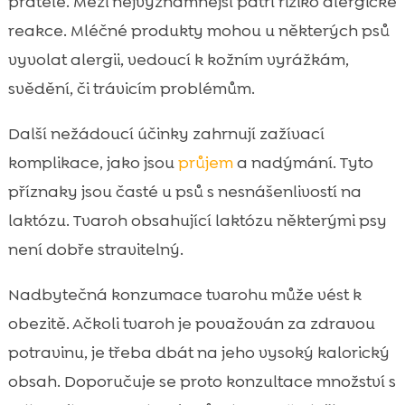
přátele. Mezi nejvýznamnější patří riziko alergické
reakce. Mléčné produkty mohou u některých psů
vyvolat alergii, vedoucí k kožním vyrážkám,
svědění, či trávicím problémům.
Další nežádoucí účinky zahrnují zažívací
komplikace, jako jsou
průjem
a nadýmání. Tyto
příznaky jsou časté u psů s nesnášenlivostí na
laktózu. Tvaroh obsahující laktózu některými psy
není dobře stravitelný.
Nadbytečná konzumace tvarohu může vést k
obezitě. Ačkoli tvaroh je považován za zdravou
potravinu, je třeba dbát na jeho vysoký kalorický
obsah. Doporučuje se proto konzultace množství s