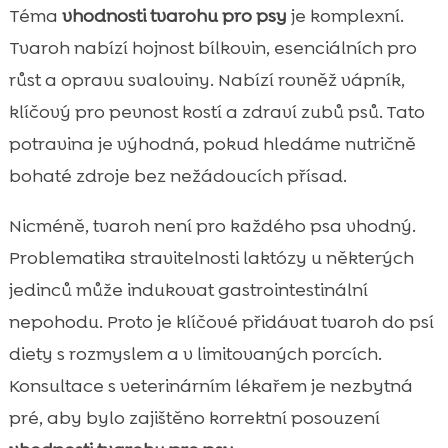
Tvaroh pro malá plemena vs. velká
Téma
vhodnosti tvarohu pro psy
je komplexní.

plemena
Tvaroh nabízí hojnost bílkovin, esenciálních pro
Alternativní zdravé pamlsky pro psy

růst a opravu svaloviny. Nabízí rovněž vápník,
Závěr

klíčový pro pevnost kostí a zdraví zubů psů. Tato
FAQ

potravina je výhodná, pokud hledáme nutričně
bohaté zdroje bez nežádoucích přísad.
Nicméně, tvaroh není pro každého psa vhodný.
Problematika stravitelnosti laktózy u některých
jedinců může indukovat gastrointestinální
nepohodu. Proto je klíčové přidávat tvaroh do psí
diety s rozmyslem a v limitovaných porcích.
Konsultace s veterinárním lékařem je nezbytná
pré, aby bylo zajištěno korrektní posouzení