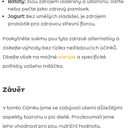
Batáty:
Jsou zdrojem vlákniny a vitamínů. Vařte
nebo pečte jako zdravý pamlsek.
Jogurt:
Bez umělých sladidel, je zdrojem
probiotik pro zdravou střevní florou.
Poskytněte svému psu tyto zdravé alternativy a
získejte výhody bez rizika nežádoucích účinků.
Dbejte však na možné
alergie
a specifické
potřeby vašeho miláčka.
Závěr
V tomto článku jsme se zabývali všemi důležitými
aspekty tvarohu v psí dietě. Prozkoumali jsme
jeho vhodnost pro psy, nutriční hodnoty,