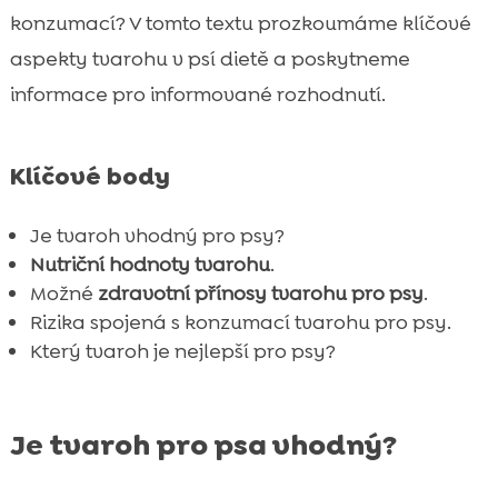
Jaké jsou rizika konzumace tvarohu pro
konzumací? V tomto textu prozkoumáme klíčové

psy?
aspekty tvarohu v psí dietě a poskytneme
Který tvaroh je nejlepší pro psy?

informace pro informované rozhodnutí.
Jak často by měl váš pes jíst tvaroh?

Domácí recepty s tvarohem pro psy

Klíčové body
Recenze tvarohu pro psy – Co říkají ostatní

majitelé?
Je tvaroh vhodný pro psy?
Kde koupit tvaroh pro psa?

Nutriční hodnoty tvarohu
.
Tvaroh pro psa bez přidaného cukru – proč

Možné
zdravotní přínosy tvarohu pro psy
.
je důležitý?
Rizika spojená s konzumací tvarohu pro psy.
Produkty CricksyDog – Nejlepší volba pro
Který tvaroh je nejlepší pro psy?

vašeho psa
Na co si dát pozor při zavádění tvarohu do

Je tvaroh pro psa vhodný?
psí stravy?
Jak poznat, že váš pes nesnáší tvaroh?
