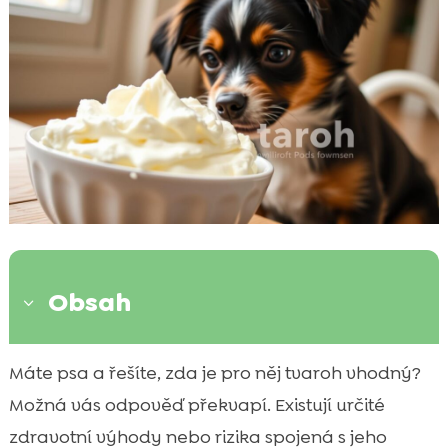
Obsah
3
Je tvaroh pro psa vhodný?
Máte psa a řešíte, zda je pro něj tvaroh vhodný?

Nutriční hodnoty tvarohu
Možná vás odpověď překvapí. Existují určité

Možné zdravotní přínosy tvarohu pro psy
zdravotní výhody nebo rizika spojená s jeho
