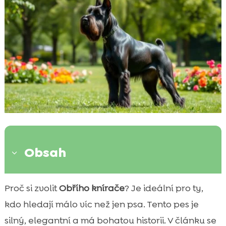
Obsah
3
Původ a historie plemene Obří knírač
Proč si zvolit
Obřího knírače
? Je ideální pro ty,

Vzhled a charakteristika Obřího knírače
kdo hledají málo víc než jen psa. Tento pes je

Povaha a temperament Obřího knírače
silný, elegantní a má bohatou historii. V článku se
