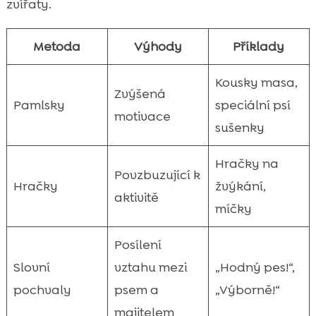
zvířaty.
Metoda
Výhody
Příklady
Kousky masa,
Zvýšená
Pamlsky
speciální psí
motivace
sušenky
Hračky na
Povzbuzující k
Hračky
žvýkání,
aktivitě
míčky
Posílení
Slovní
vztahu mezi
„Hodný pes!“,
pochvaly
psem a
„Výborně!“
majitelem