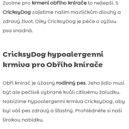
Zvolme pro
krmení obřího knírače
to nejlepší. S
CricksyDog
zajistíme našim mazlíčkům dlouhý a
zdravý život. Díky CricksyDog je péče o výživu
psa snadná.
CricksyDog hypoalergenní
krmiva pro Obřího knírače
Obří knírač je úžasný
rodinný pes
. Jeho jídlo musí
být ale pečlivě vybrané kvůli citlivému žaludku.
Nabízíme hypoalergenní krmiva CricksyDog, aby
byl váš pes zdravý a šťastný. Prohlédněte si naši
širokou nabídku.