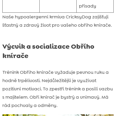
přísady
Naše hypoalergenní krmiva CricksyDog zajišťují
šťastný a zdravý život pro vašeho obřího knírače.
Výcvik a socializace Obřího
knírače
Trénink Obřího knírače vyžaduje pevnou ruku a
hodně trpělivosti. Nejdůležitější je využívat
pozitivní motivaci. To zpestří trénink a posílí vazbu
s majitelem. Obří knírač je bystrý a vnímavý. Má
rád pochvaly a odměny.