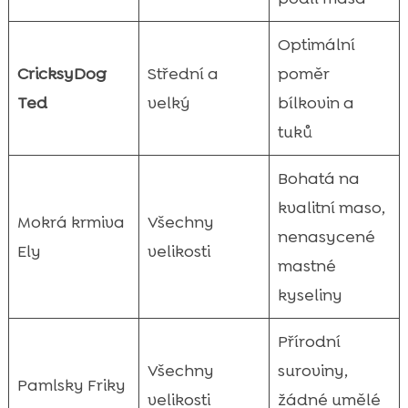
Optimální
CricksyDog
Střední a
poměr
Ted
velký
bílkovin a
tuků
Bohatá na
kvalitní maso,
Mokrá krmiva
Všechny
nenasycené
Ely
velikosti
mastné
kyseliny
Přírodní
Všechny
suroviny,
Pamlsky Friky
velikosti
žádné umělé