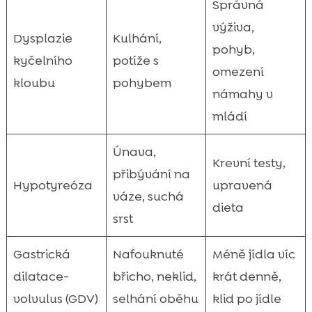
Správná
výživa,
Dysplazie
Kulhání,
pohyb,
kyčelního
potíže s
omezení
kloubu
pohybem
námahy v
mládí
Únava,
Krevní testy,
přibývání na
Hypotyreóza
upravená
váze, suchá
dieta
srst
Gastrická
Nafouknuté
Méně jídla víc
dilatace-
břicho, neklid,
krát denně,
volvulus (GDV)
selhání oběhu
klid po jídle