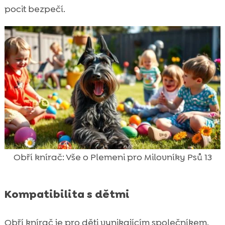
pocit bezpečí.
Obří knírač: Vše o Plemeni pro Milovníky Psů 13
Kompatibilita s dětmi
Obří knírač je pro děti vynikajícím společníkem.