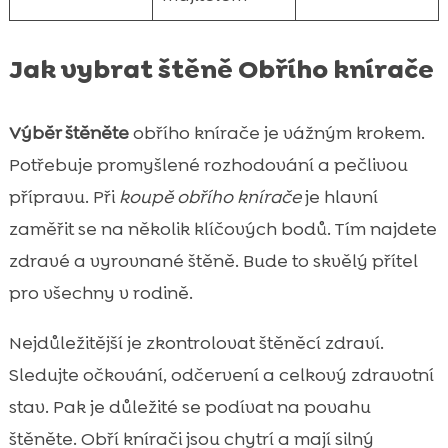
Jak vybrat štěně Obřího knírače
Výběr štěněte
obřího knírače je vážným krokem.
Potřebuje promyšlené rozhodování a pečlivou
přípravu. Při
koupě obřího knírače
je hlavní
zaměřit se na několik klíčových bodů. Tím najdete
zdravé a vyrovnané štěně. Bude to skvělý přítel
pro všechny v rodině.
Nejdůležitější je zkontrolovat štěněcí zdraví.
Sledujte očkování, odčervení a celkový zdravotní
stav. Pak je důležité se podívat na povahu
štěněte. Obří knírači jsou chytrí a mají silný