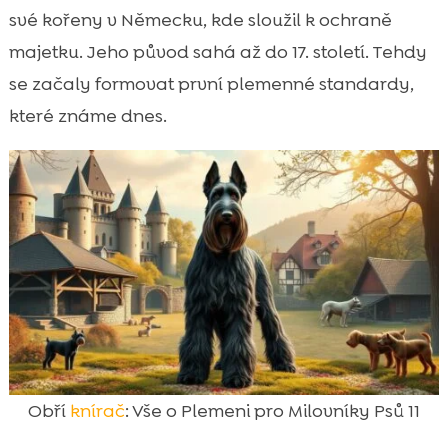
své kořeny v Německu, kde sloužil k ochraně
majetku. Jeho původ sahá až do 17. století. Tehdy
se začaly formovat první plemenné standardy,
které známe dnes.
Obří
knírač
: Vše o Plemeni pro Milovníky Psů 11