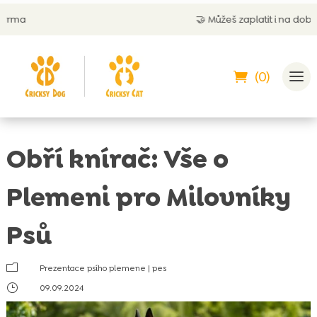
🤝
Můžeš zaplatit i na dobírku
(0)
Obří knírač: Vše o
Plemeni pro Milovníky
Psů
m
Prezentace psího plemene
|
pes
}
09.09.2024