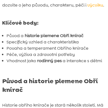
Obří knírač jako rodinný pes
dozvíte o jeho původu, charakteru, péči i
výcviku
.

Zdraví a péče o Obřího knírače

Krmení a výživa Obřího knírače

Klíčové body:
CricksyDog hypoalergenní krmiva pro

Obřího knírače
Původ a
historie plemene
Obří knírač
Výcvik a socializace Obřího knírače
Specifický vzhled a charakteristika

Jak vybrat štěně Obřího knírače
Povaha a temperament Obřího knírače

Péče, výživa a zdravotní potřeby
Obří knírač Prezentace psího plemene

Vhodnost jako
rodinný pes
a interakce s dětmi
Psí sporty a aktivity pro Obřího knírače

Cestování s Obřím kníračem

Obří knírač v různých ročních obdobích

Původ a historie plemene Obří
Závěr

knírač
FAQ

Historie obřího knírače je stará několik století. Má