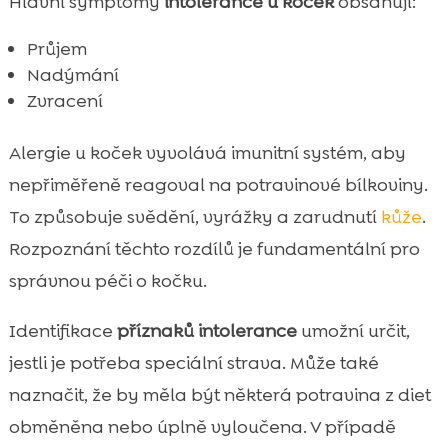
Hlavní symptomy
intolerance u koček
obsahují:
Průjem
Nadýmání
Zvracení
Alergie u koček vyvolává imunitní systém, aby
nepřiměřeně reagoval na potravinové bílkoviny.
To způsobuje svědění, vyrážky a zarudnutí
kůže
.
Rozpoznání těchto rozdílů je fundamentální pro
správnou péči o kočku.
Identifikace
příznaků intolerance
umožní určit,
jestli je potřeba speciální strava. Může také
naznačit, že by měla být některá potravina z diet
obměněna nebo úplně vyloučena. V případě