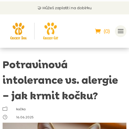
🤝
Můžeš zaplatit i na dobírku
(0)
Potravinová
intolerance vs. alergie
– jak krmit kočku?
m
kočka
}
16.06.2025