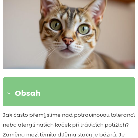
Obsah
3
Co je potravinová intolerance u koček?
Jak často přemýšlíme nad potravinovou tolerancí

Jak poznat alergii u vaší kočky
nebo alergií našich koček při trávicích potížích?

Příznaky potravinové alergie
Záměna mezi těmito dvěma stavy je běžná. Je
