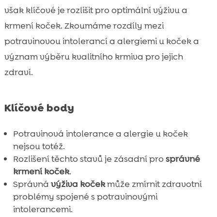
Rozdíly mezi potravinovou intolerancí a
však klíčové je rozlišit pro optimální výživu a

alergií
krmení koček. Zkoumáme rozdíly mezi
Výživa pro kočky s potravinovou

potravinovou intolerancí a alergiemi u koček a
intolerancí
význam výběru kvalitního krmiva pro jejich
Jak vybrat správné hypoalergenní krmivo

zdraví.
Výběr vhodného krmiva: Na co si dát pozor

CricksyCat krmivo pro kočky

Klíčové body
Proč volit CricksyCat krmivo pro kočky s

intolerancí
Potravinová intolerance a alergie u koček
Purrfect Life stelivo pro nejlepší hygienu

nejsou totéž.
Výhody používání Purrfect Life steliva

Rozlišení těchto stavů je zásadní pro
správné
Prevence zdravotních problémů pomocí

krmení koček
.
správného krmiva
Správná
výživa koček
může zmírnit zdravotní
Počáteční kroky při podezření na
problémy spojené s potravinovými

intoleranci nebo alergii
intolerancemi.