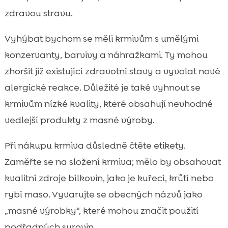
zdravou stravu.
Vyhýbat bychom se měli krmivům s umělými
konzervanty, barvivy a náhražkami. Ty mohou
zhoršit již existující zdravotní stavy a vyvolat nové
alergické reakce. Důležité je také vyhnout se
krmivům nízké kvality, které obsahují nevhodné
vedlejší produkty z masné výroby.
Při nákupu krmiva důsledně čtěte etikety.
Zaměřte se na složení krmiva; mělo by obsahovat
kvalitní zdroje bílkovin, jako je kuřecí, krůtí nebo
rybí maso. Vyvarujte se obecných názvů jako
„masné výrobky“, které mohou značit použití
podřadných surovin.