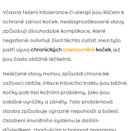
Včasná řešení intolerance či alergií jsou klíčem k
ochraně zdraví koček. Nediagnostikované stavy
způsobují dlouhodobé komplikace, které
negativně ovlivňují život těchto zvířat. Mezi tyto
patří vývoj
chronických
onemocnění
koček
, jež
jsou často obtížně léčitelná.
Neléčené stavy mohou způsobit chronické
zažívací obtíže, iritace trávicího traktu jsou běžné.
Kočky pak trpí kožními problémy, jako jsou
svědivé vyrážky a záněty. Tato problémová
stavba způsobuje výrazné nepohodlí a bolest.
Oslabení imunitního systému je dalším
důsledkem, zhoršujícím schopnost organismu