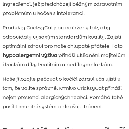
ingrediencí, jež předcházejí běžným zdravotním
problémům u koček s intolerancí.
Produkty CricksyCat jsou navrženy tak, aby
odpovídaly vysokým standardům kvality. Zajistí
optimální zdraví pro naše chlupaté přátele. Tato
hypoalergenní výživa
přináší uklidnění majitelům
i kočkám díky kvalitním a nedílným složkám.
Naše filozofie pečovat o kočičí zdraví vás ujistí v
tom, že volíte správně. Krmivo CricksyCat přináší
nejen prevenci alergických reakcí. Pomáhá také
posílit imunitní systém a zlepšuje trávení.