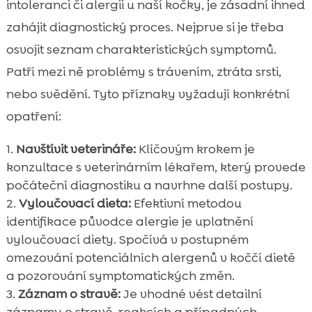
intoleranci či alergii u naší kočky, je zásadní ihned
zahájit diagnostický proces. Nejprve si je třeba
osvojit seznam charakteristických symptomů.
Patří mezi ně problémy s trávením, ztráta srsti,
nebo svědění. Tyto příznaky vyžadují konkrétní
opatření:
Navštívit veterináře:
Klíčovým krokem je
konzultace s veterinárním lékařem, který provede
počáteční diagnostiku a navrhne další postupy.
Vyloučovací dieta:
Efektivní metodou
identifikace původce alergie je uplatnění
vyloučovací diety. Spočívá v postupném
omezování potenciálních alergenů v koččí dietě
a pozorování symptomatických změn.
Záznam o stravě:
Je vhodné vést detailní
záznamy o stravě, reakcích a případných