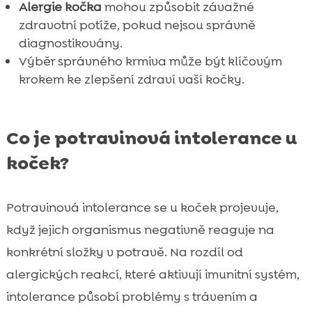
Možné komplikace při nediagnostikované
Alergie kočka
mohou způsobit závažné

intoleranci nebo alergii
zdravotní potíže, pokud nejsou správně
diagnostikovány.
Jak podpořit zdraví kočky pomocí správné

Výběr správného krmiva může být klíčovým
výživy
krokem ke zlepšení zdraví vaší kočky.
Závěr

FAQ

Co je potravinová intolerance u
koček?
Potravinová intolerance se u koček projevuje,
když jejich organismus negativně reaguje na
konkrétní složky v potravě. Na rozdíl od
alergických reakcí, které aktivují imunitní systém,
intolerance působí problémy s trávením a