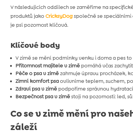
V následujících oddílech se zaměříme na specifick
produktů jako
CricksyDog
společně se speciálními
je psí pozornost klíčová.
Klíčové body
V zimě se mění podmínky venku i doma a pes to v
Přítomnost majitele v zimě
pomáhá včas zachytit 
Péče o psa v zimě
zahrnuje úpravu procházek, kon
Zimní komfort psa
ovlivníme teplem, suchem, po
Zdraví psa v zimě
podpoříme správnou hydratací a
Bezpečnost psa v zimě
stojí na pozornosti: led, sůl
Co se v zimě mění pro naše
záleží