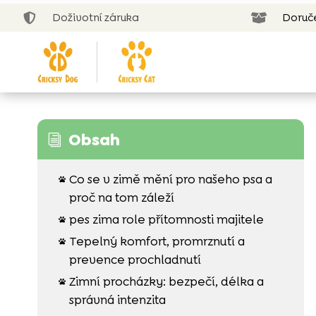
Doživotní záruka
Doruč


Obsah
i
Co se v zimě mění pro našeho psa a

proč na tom záleží
pes zima role přítomnosti majitele

Tepelný komfort, promrznutí a

prevence prochladnutí
Zimní procházky: bezpečí, délka a

správná intenzita