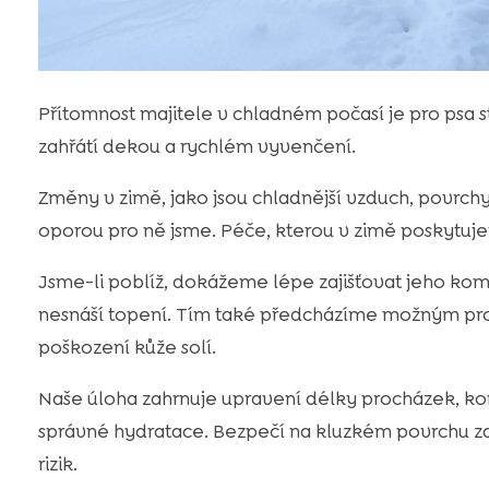
Přítomnost majitele v chladném počasí je pro psa st
zahřátí dekou a rychlém vyvenčení.
Změny v zimě, jako jsou chladnější vzduch, povrchy
oporou pro ně jsme. Péče, kterou v zimě poskytujeme
Jsme-li poblíž, dokážeme lépe zajišťovat jeho kom
nesnáší topení. Tím také předcházíme možným pro
poškození kůže solí.
Naše úloha zahrnuje upravení délky procházek, kon
správné hydratace. Bezpečí na kluzkém povrchu 
rizik.