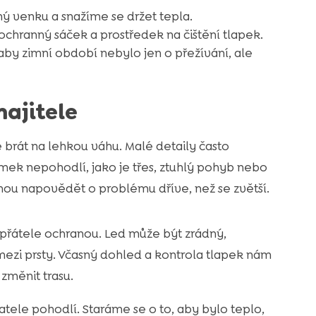
ý venku a snažíme se držet tepla.
, ochranný sáček a prostředek na čištění tlapek.
aby zimní období nebylo jen o přežívání, ale
majitele
brát na lehkou váhu. Malé detaily často
ámek nepohodlí, jako je třes, ztuhlý pohyb nebo
hou napovědět o problému dříve, než se zvětší.
přátele ochranou. Led může být zrádný,
mezi prsty. Včasný dohled a kontrola tlapek nám
změnit trasu.
tele pohodlí. Staráme se o to, aby bylo teplo,