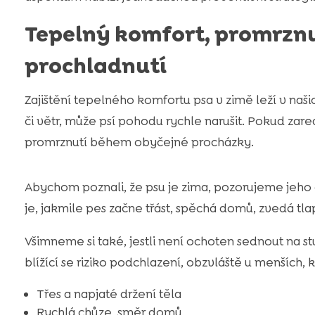
Tepelný komfort, promrznu
prochladnutí
Zajištění tepelného komfortu psa v zimě leží v naši
či větr, může psí pohodu rychle narušit. Pokud zar
promrznutí během obyčejné procházky.
Abychom poznali, že psu je zima, pozorujeme jeho c
je, jakmile pes začne třást, spěchá domů, zvedá tl
Všimneme si také, jestli není ochoten sednout na st
blížící se riziko podchlazení, obzvláště u menších, k
Třes a napjaté držení těla
Rychlá chůze, směr domů