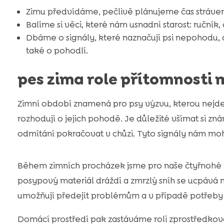
Zimu předvídáme, pečlivě plánujeme čas stráven
Balíme si věci, které nám usnadní starost: ručník
Dbáme o signály, které naznačují psi nepohodu, 
také o pohodlí.
pes zima role přítomnosti 
Zimní období znamená pro psy výzvu, kterou nejde 
rozhodují o jejich pohodě. Je důležité všímat si zn
odmítání pokračovat v chůzi. Tyto signály nám mo
Během zimních procházek jsme pro naše čtyřnohé 
posypový materiál dráždí a zmrzlý sníh se ucpává 
umožňují předejít problémům a v případě potřeby 
Domácí prostředí pak zastáváme roli zprostředkova