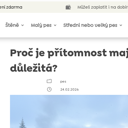
ení zdarma
Můžeš zaplatit i na dobí

Štěně
Malý pes
Střední nebo velký pes
Proč je přítomnost maj
důležitá?
m
pes
}
24.02.2026