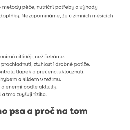
é metody péče, nutriční potřeby a výhody
 doplňky. Nezapomínáme, že v zimních měsících
nímá citlivěji, než čekáme.
prochladnutí, ztuhlost i drobné potíže.
trolu tlapek a prevenci uklouznutí.
hybem a klidem v režimu.
 energií podle aktivity.
 a tma zvyšují rizika.
ho psa a proč na tom