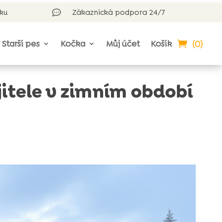
rku
Zákaznická podpora 24/7

(0)
Starší pes
Kočka
Můj účet
Košík
itele v zimním období