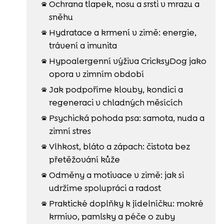
Ochrana tlapek, nosu a srsti v mrazu a

sněhu
Hydratace a krmení v zimě: energie,

trávení a imunita
Hypoalergenní výživa CricksyDog jako

opora v zimním období
Jak podpoříme klouby, kondici a

regeneraci v chladných měsících
Psychická pohoda psa: samota, nuda a

zimní stres
Vlhkost, bláto a zápach: čistota bez

přetěžování kůže
Odměny a motivace v zimě: jak si

udržíme spolupráci a radost
Praktické doplňky k jídelníčku: mokré

krmivo, pamlsky a péče o zuby