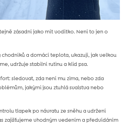
ejně zásadní jako mít vodítko. Není to jen o
 chodníků a domácí teplota, ukazují, jak velkou
, udržuje stabilní rutinu a klid psa.
fort: sledovat, zda není mu zima, nebo zda
blémům, jakými jsou ztuhlá svalstva nebo
trolu tlapek po návratu ze sněhu a udržení
zas zajišťujeme vhodným vedením a předvídáním