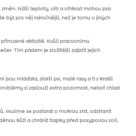
 změn. Nižší teploty, vítr a vlhkost mohou psa
že být pro něj náročnější, než je tomu v jiných
 přirozené aktivitě. Kvůli pracovnímu
r. Tím pádem je složitější zajistit jejich
 jsou mláďata, starší psi, malé rasy a ti s kratší
problémy si zaslouží extra pozornost, neboť chlad
. Musíme se postarat o mokrou srst, odstranit
děnou kůži a chránit tlapky před posypovou solí,