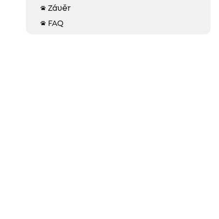
Závěr

FAQ
