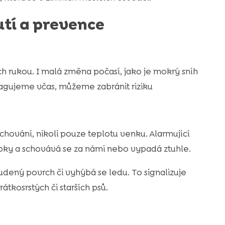
tí a prevence
ch rukou. I malá změna počasí, jako je mokrý sníh
eagujeme včas, můžeme zabránit riziku
hování, nikoli pouze teplotu venku. Alarmující
apky a schovává se za námi nebo vypadá ztuhle.
udený povrch či vyhýbá se ledu. To signalizuje
rátkosrstých či starších psů.