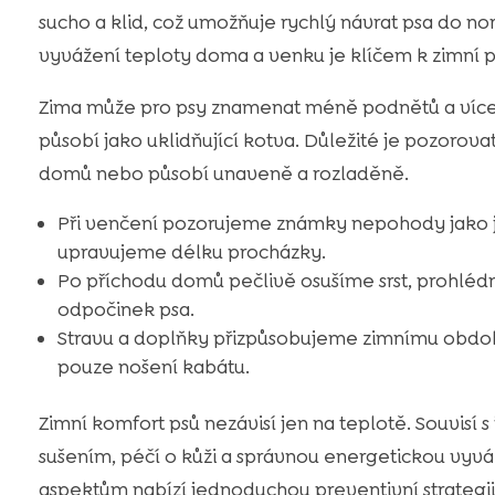
sucho a klid, což umožňuje rychlý návrat psa do no
vyvážení teploty doma a venku je klíčem k zimní p
Zima může pro psy znamenat méně podnětů a více ti
působí jako uklidňující kotva. Důležité je pozorovat,
domů nebo působí unaveně a rozladěně.
Při venčení pozorujeme známky nepohody jako js
upravujeme délku procházky.
Po příchodu domů pečlivě osušíme srst, prohléd
odpočinek psa.
Stravu a doplňky přizpůsobujeme zimnímu období
pouze nošení kabátu.
Zimní komfort psů nezávisí jen na teplotě. Souvisí
sušením, péčí o kůži a správnou energetickou vyv
aspektům nabízí jednoduchou preventivní strategii,