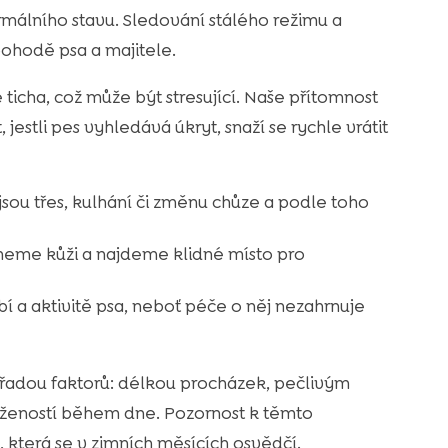
rmálního stavu. Sledování stálého režimu a
ohodě psa a majitele.
cha, což může být stresující. Naše přítomnost
 jestli pes vyhledává úkryt, snaží se rychle vrátit
ou třes, kulhání či změnu chůze a podle toho
neme kůži a najdeme klidné místo pro
 a aktivitě psa, neboť péče o něj nezahrnuje
 s řadou faktorů: délkou procházek, pečlivým
ážeností během dne. Pozornost k těmto
 která se v zimních měsících osvědčí.