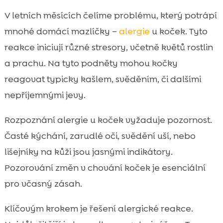
V letních měsících čelíme problému, který potrápí
mnohé domácí mazlíčky –
alergie
u koček. Tyto
reakce iniciují různé stresory, včetně květů rostlin
a prachu. Na tyto podněty mohou kočky
reagovat typicky kašlem, svěděním, či dalšími
nepříjemnými jevy.
Rozpoznání alergie u koček vyžaduje pozornost.
Časté kýchání, zarudlé oči, svědění uší, nebo
lišejníky na kůži jsou jasnými indikátory.
Pozorování změn v chování koček je esenciální
pro včasný zásah.
Klíčovým krokem je řešení alergické reakce.