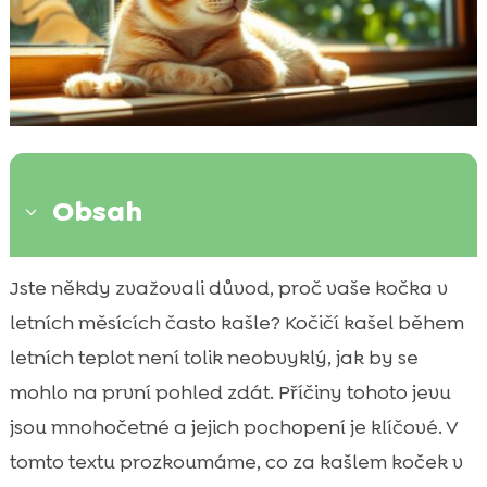
Obsah
3
Přehled hlavních příčin letního kašle u
Jste někdy zvažovali důvod, proč vaše kočka v

koček
letních měsících často kašle? Kočičí kašel během
Proč může kočka léto kašel?

letních teplot není tolik neobvyklý, jak by se
Příznaky a diagnóza kašle u koček

mohlo na první pohled zdát. Příčiny tohoto jevu
Alergické reakce a letní kašel u koček

jsou mnohočetné a jejich pochopení je klíčové. V
Astma jako příčina kašle v létě

tomto textu prozkoumáme, co za kašlem koček v
Infekce dýchacích cest v horkém počasí
