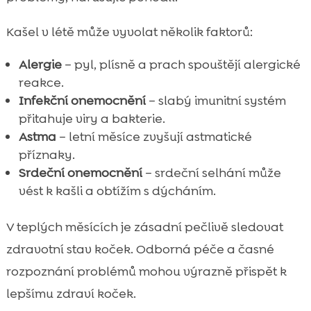
Kašel v létě může vyvolat několik faktorů:
Alergie
– pyl, plísně a prach spouštějí alergické
reakce.
Infekční onemocnění
– slabý imunitní systém
přitahuje viry a bakterie.
Astma
– letní měsíce zvyšují astmatické
příznaky.
Srdeční onemocnění
– srdeční selhání může
vést k kašli a obtížím s dýcháním.
V teplých měsících je zásadní pečlivě sledovat
zdravotní stav koček. Odborná péče a časné
rozpoznání problémů mohou výrazně přispět k
lepšímu zdraví koček.