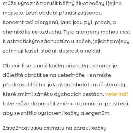
může výrazně narušit běžný život kočky i jejího
majitele. Letní období přináší zvýšenou
koncentraci alergenů, jako jsou pyl, prach, a
chemikálie ve vzduchu. Tyto alergeny mohou vést
k astmatickým záchvatům u koček, jejichž projevy
zahrnují kašel, sípání, dušnost a neklid.
Objeví-li se u naší kočky příznaky astmatu, je
důležité obrátit se na veterináře. Ten může
předepsat léčbu, jako jsou inhalátory či steroidy,
které zmírní zánět v dýchacích cestách.
Veterinář
také může doporučit změny v domácím prostředí,
aby se snížilo vystavení kočky alergenům.
Závažnost vlivu astmatu na zdraví kočky