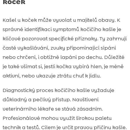
koček
Kašel u koček může vyvolat u majitelů obavy. K
správné identifikaci symptomů kočičího kašle je
klíčové pozorovat specifické příznaky. Ty zahrnují
časté vykašlávání, zvuky připomínající sípání
nebo chrčení, i obtížné lapání po dechu. Důležité
je také všímat si, jestli kočka vybírá hlen, je méně
aktivní, nebo ukazuje ztrátu chuť k jídlu.
Diagnostický proces kočičího kašle vyžaduje
důkladný a pečlivý přístup. Navštívení
veterinárního lékaře se stává zásadním.
Profesionálové mohou využít širokou paletu
technik a testů. Cílem je určit pravou příčinu kašle.