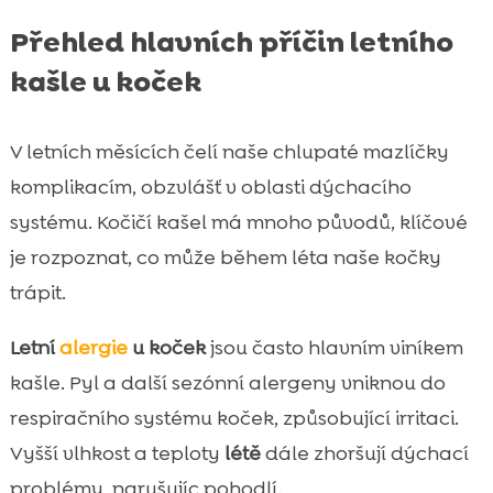
Přehled hlavních příčin letního
kašle u koček
V letních měsících čelí naše chlupaté mazlíčky
komplikacím, obzvlášť v oblasti dýchacího
systému. Kočičí kašel má mnoho původů, klíčové
je rozpoznat, co může během léta naše kočky
trápit.
Letní
alergie
u koček
jsou často hlavním viníkem
kašle. Pyl a další sezónní alergeny vniknou do
respiračního systému koček, způsobující irritaci.
Vyšší vlhkost a teploty
létě
dále zhoršují dýchací
problémy, narušujíc pohodlí.