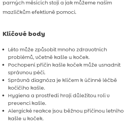
parných měsících stojí a jak můžeme našim
Význam správné výživy v prevenci kašle

mazlíčkům efektivně pomoci.
Hygiena a čistota prostředí

Jaké další zdravotní problémy mohou vést

Klíčové body
ke kašlu
Jak správně vybírat hypoalergenní

Léto může způsobit mnoho zdravotních
produkty pro kočky
problémů, včetně kašle u koček.
Letní aktivity koček a jejich vliv na kašel

Pochopení příčin kašle koček může usnadnit
Domácí léky a ošetření při kašli kočky

správnou péči.
Tipy na prevenci kašle u koček v létě
Správná diagnóza je klíčem k účinné léčbě

Závěr
kočičího kašle.

Hygiena a prostředí hrají důležitou roli v
FAQ

prevenci kašle.
Alergické reakce jsou běžnou příčinou letního
kašle u koček.