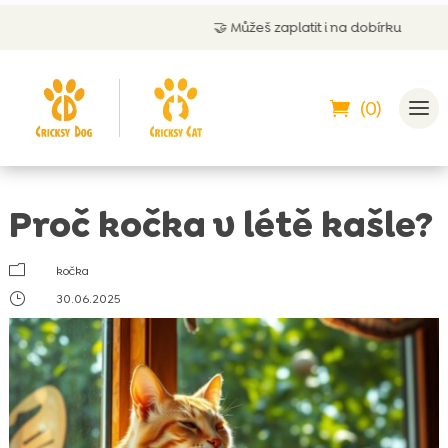
🤝
Můžeš zaplatit i na dobírku
(0)
Proč kočka v létě kašle?
m
kočka
}
30.06.2025