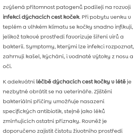
zvýšená přítomnost patogenů podílejí na rozvoji
infekcí dýchacích cest koček
. Při pobytu venku v
teplém a vlhkém klimatu se kočky snadno infikují,
jelikož takové prostředí favorizuje šíření virů a
bakterií. Symptomy, kterými lze infekci rozpoznat,
zahrnují kašel, kýchání, i vodnaté výtoky z nosu a
očí.
K adekvátní
léčbě dýchacích cest kočky v létě
je
nezbytné obrátit se na veterináře. Zjištění
bakteriální příčiny umožňuje nasazení
specifických antibiotik, stejně jako léků
zmírňujících ostatní příznaky. Rovněž je
doporučeno zajistit čistotu životního prostředí