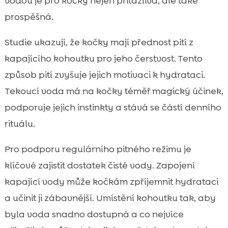
vodou je pro kočky nejen přitažlivá, ale také
prospěšná.
Studie ukazují, že kočky mají přednost pití z
kapajícího kohoutku pro jeho čerstvost. Tento
způsob pití zvyšuje jejich motivaci k hydrataci.
Tekoucí voda má na kočky téměř magický účinek,
podporuje jejich instinkty a stává se částí denního
rituálu.
Pro podporu regulárního pitného režimu je
klíčové zajistit dostatek čisté vody. Zapojení
kapající vody může kočkám zpříjemnit hydrataci
a učinit ji zábavnější. Umístění kohoutku tak, aby
byla voda snadno dostupná a co nejvíce