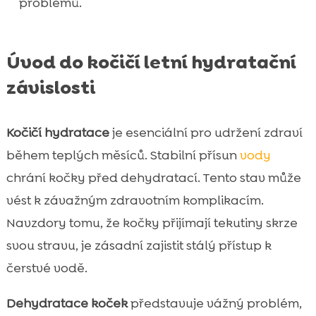
problémů.
Jak zajistit bezpečnost a zdraví koček v

horkých dnech
Závěr
Úvod do kočičí letní hydratační

FAQ
závislosti

Kočičí hydratace
je esenciální pro udržení zdraví
během teplých měsíců. Stabilní přísun
vody
chrání kočky před dehydratací. Tento stav může
vést k závažným zdravotním komplikacím.
Navzdory tomu, že kočky přijímají tekutiny skrze
svou stravu, je zásadní zajistit stálý přístup k
čerstvé vodě.
Dehydratace koček
představuje vážný problém,