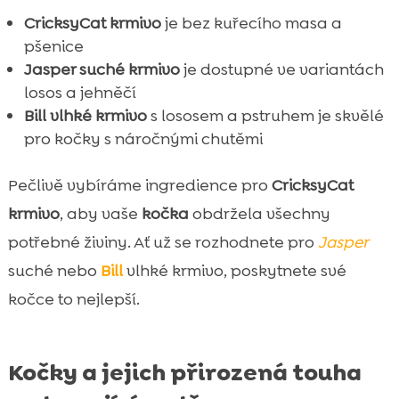
CricksyCat krmivo
je bez kuřecího masa a
pšenice
Jasper suché krmivo
je dostupné ve variantách
losos a jehněčí
Bill vlhké krmivo
s lososem a pstruhem je skvělé
pro kočky s náročnými chutěmi
Pečlivě vybíráme ingredience pro
CricksyCat
krmivo
, aby vaše
kočka
obdržela všechny
potřebné živiny. Ať už se rozhodnete pro
Jasper
suché nebo
Bill
vlhké krmivo, poskytnete své
kočce to nejlepší.
Kočky a jejich přirozená touha