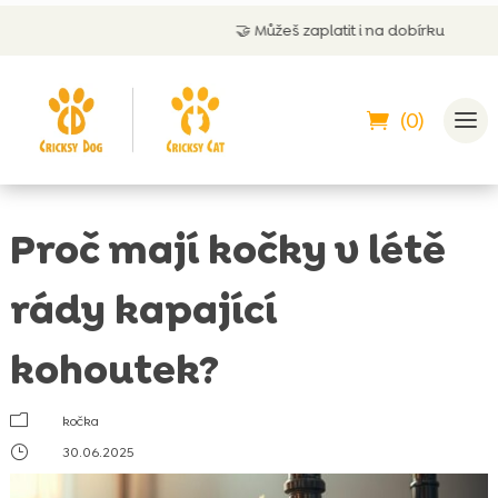
🤝
Můžeš zaplatit i na dobírku
(0)
Proč mají kočky v létě
rády kapající
kohoutek?
m
kočka
}
30.06.2025