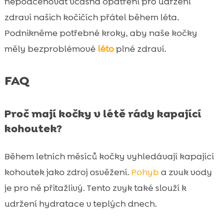
nepodceňovat včasná opatření pro udržení
zdraví našich kočičích přátel během léta.
Podnikněme potřebné kroky, aby naše kočky
měly bezproblémové
léto
plné zdraví.
FAQ
Proč mají kočky v létě rády kapající
kohoutek?
Během letních měsíců kočky vyhledávají kapající
kohoutek jako zdroj osvěžení.
Pohyb
a zvuk vody
je pro ně přitažlivý. Tento zvyk také slouží k
udržení hydratace v teplých dnech.