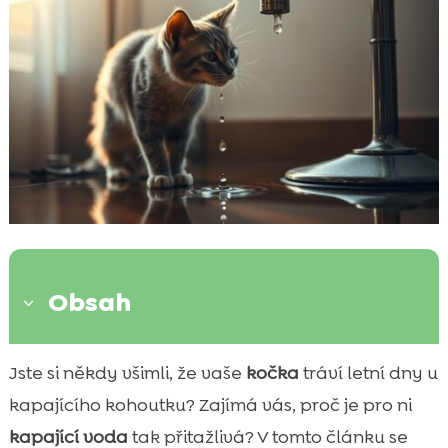
Obsah
3
Úvod do kočičí letní hydratační závislosti
Jste si někdy všimli, že vaše
kočka
tráví letní dny u

Biologické důvody, proč kočky milují
kapajícího kohoutku? Zajímá vás, proč je pro ni

kapající vodu
kapající voda
tak přitažlivá? V tomto článku se