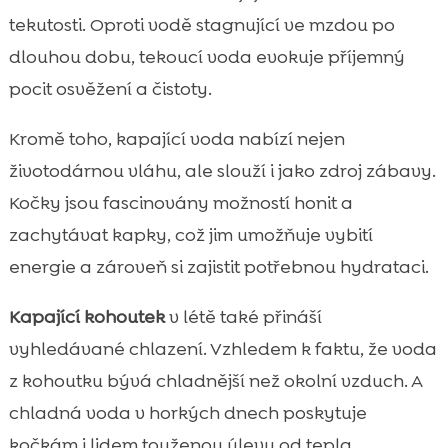
tekutosti. Oproti vodě stagnující ve mzdou po
dlouhou dobu, tekoucí voda evokuje příjemný
pocit osvěžení a čistoty.
Kromě toho, kapající voda nabízí nejen
životodárnou vláhu, ale slouží i jako zdroj zábavy.
Kočky jsou fascinovány možností honit a
zachytávat kapky, což jim umožňuje vybití
energie a zároveň si zajistit potřebnou hydrataci.
Kapající kohoutek
v létě také přináší
vyhledávané chlazení. Vzhledem k faktu, že voda
z kohoutku bývá chladnější než okolní vzduch. A
chladná voda v horkých dnech poskytuje
kočkám i lidem touženou úlevu od tepla.