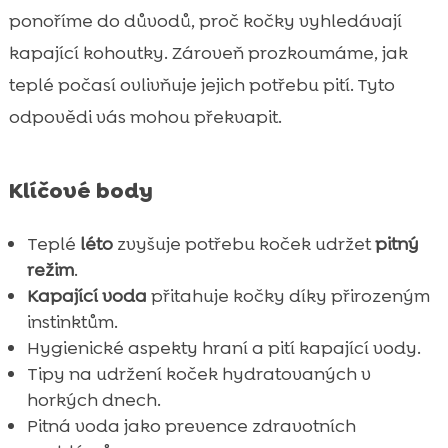
Hygienické aspekty pití kapající vody

ponoříme do důvodů, proč kočky vyhledávají
Proč je pro kočku léto kapající kohoutek

kapající kohoutky. Zároveň prozkoumáme, jak
atraktivní?
teplé počasí ovlivňuje jejich potřebu pití. Tyto
Letní tipy pro udržení koček

odpovědi vás mohou překvapit.
hydratovaných
Stres a zmírnění jeho příznaků kapající

vodou
Klíčové body
Kočičí chování spojené s kapajícími

kohoutky
Teplé
léto
zvyšuje potřebu koček udržet
pitný
režim
.
Kapající kohoutek jako prevence

Kapající voda
přitahuje kočky díky přirozeným
zdravotních problémů
instinktům.
CricksyCat: Nejlepší výběr krmiva pro vaše

Hygienické aspekty hraní a pití kapající vody.
kočky
Tipy na udržení koček hydratovaných v
Kočky a jejich přirozená touha po kapající

horkých dnech.
vodě
Pitná voda jako prevence zdravotních
Alternativní metody hydratace koček v létě
