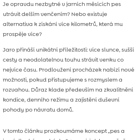
Proč je jaro ideální čas na delší procházky
Je opravdu nezbytné v jarních měsících pes

se psem
utrávit delším venčením? Nebo existuje
pes jaro delší procházka

alternativa k získání více kilometrů, která mu
Zdravotní benefity pro psa při

prospěje více?
prodlužování jarních procházek
Mentalní pohoda: proč delší procházka
Jaro přináší unikátní příležitosti: více slunce, sušší

unaví psa „správně“
cesty a neodolatelnou touhu strávit venku co
Jak delší jarní procházky prospívají i nám

nejvíce času. Prodloužení procházek nabízí nové
Bezpečné prodlužování trasy: tempo,

možnosti, pokud přistupujeme s rozmyslem a
pauzy a hydratace
rozvahou. Důraz klade především na zkvalitnění
Jarní rizika na trase: klíšťata, alergie a

kondice, denního režimu a zajistění duševní
chemie v parcích
pohody po návratu domů.
Výbava na jarní procházky, která nám

ušetří starosti
Trénink během chůze: jak z delší procházky
V tomto článku prozkoumáme koncept „pes a

udělat zábavný „workout“