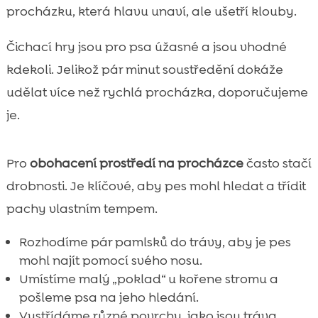
procházku, která hlavu unaví, ale ušetří klouby.
Čichací hry jsou pro psa úžasné a jsou vhodné
kdekoli. Jelikož pár minut soustředění dokáže
udělat více než rychlá procházka, doporučujeme
je.
Pro
obohacení prostředí na procházce
často stačí
drobnosti. Je klíčové, aby pes mohl hledat a třídit
pachy vlastním tempem.
Rozhodíme pár pamlsků do trávy, aby je pes
mohl najít pomocí svého nosu.
Umístíme malý „poklad“ u kořene stromu a
pošleme psa na jeho hledání.
Vystřídáme různé povrchy, jako jsou tráva,