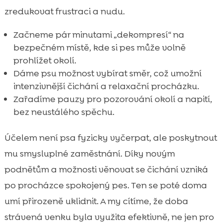
zredukovat frustraci a nudu.
Začneme pár minutami „dekompresí“ na
bezpečném místě, kde si pes může volně
prohlížet okolí.
Dáme psu možnost vybírat směr, což umožní
intenzivnější čichání a relaxační procházku.
Zařadíme pauzy pro pozorování okolí a napití,
bez neustálého spěchu.
Účelem není psa fyzicky vyčerpat, ale poskytnout
mu smysluplné zaměstnání. Díky novým
podnětům a možnosti věnovat se čichání vzniká
po procházce spokojený pes. Ten se poté doma
umí přirozeně uklidnit. A my cítíme, že doba
strávená venku byla využita efektivně, ne jen pro