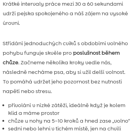
Krátké intervaly práce mezi 30 a 60 sekundami
udrží pejska spokojeného a náš zájem na vysoké
úrovni.
Střídání jednoduchých cviků s obdobími volného
pohybu funguje skvěle pro
poslušnost během
chůze
. Začneme několika kroky vedle nás,
následně necháme psa, aby si užil delší volnost.
To pomáhá udržet jeho pozornost bez nutnosti
napětí nebo stresu.
přivolání v nízké zátěži, ideálně když je kolem
klid a máme prostor
chůze u nohy na 5–10 kroků a hned zase „volno“
sedni nebo lehni v tichém místě, jen na chvíli