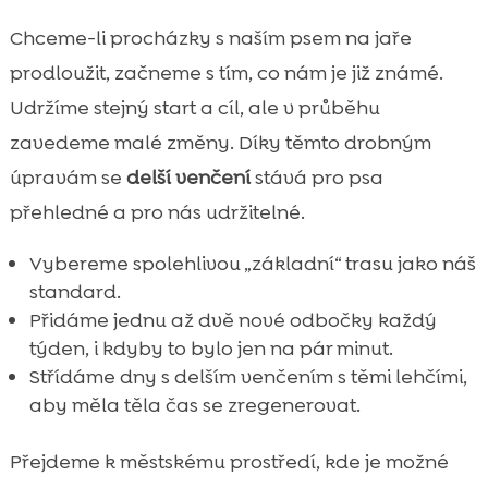
Chceme-li procházky s naším psem na jaře
prodloužit, začneme s tím, co nám je již známé.
Udržíme stejný start a cíl, ale v průběhu
zavedeme malé změny. Díky těmto drobným
úpravám se
delší venčení
stává pro psa
přehledné a pro nás udržitelné.
Vybereme spolehlivou „základní“ trasu jako náš
standard.
Přidáme jednu až dvě nové odbočky každý
týden, i kdyby to bylo jen na pár minut.
Střídáme dny s delším venčením s těmi lehčími,
aby měla těla čas se zregenerovat.
Přejdeme k městskému prostředí, kde je možné