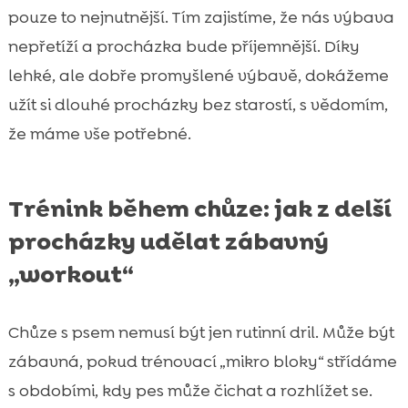
pouze to nejnutnější. Tím zajistíme, že nás výbava
nepřetíží a procházka bude příjemnější. Díky
lehké, ale dobře promyšlené výbavě, dokážeme
užít si dlouhé procházky bez starostí, s vědomím,
že máme vše potřebné.
Trénink během chůze: jak z delší
procházky udělat zábavný
„workout“
Chůze s psem nemusí být jen rutinní dril. Může být
zábavná, pokud trénovací „mikro bloky“ střídáme
s obdobími, kdy pes může čichat a rozhlížet se.