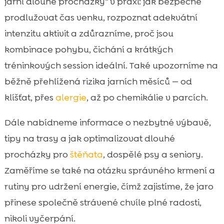
jarní dlouhé procházky“ v praxi: jak bezpečně
Čichání, hry a obohacení prostředí: jak

prodlužovat čas venku, rozpoznat adekvátní
zvýšit kvalitu bez navyšování kilometrů
intenzitu aktivit a zdůrazníme, proč jsou
Jak přizpůsobit delší procházky štěněti,

kombinace pohybu, čichání a krátkých
dospělému psovi a seniorovi
tréninkových session ideální. Také upozorníme na
Jarní procházky podle typu trasy: město,

běžně přehlížená rizika jarních měsíců — od
les, pole i voda
klíšťat, přes
alergie
, až po chemikálie v parcích.
Výživa a energie na delší jarní procházky:

jak krmit chytře
Dále nabídneme informace o nezbytné výbavě,
CricksyDog jako parťák na delší procházky:

tipy na trasy a jak optimalizovat dlouhé
hypoalergenní krmivo a doplňky
procházky pro
štěňata
, dospělé psy a seniory.
Jak si udržet motivaci a udělat z delších

procházek dlouhodobý návyk
Zaměříme se také na otázku správného krmení a
Závěr
rutiny pro udržení energie, čímž zajistíme, že jaro

FAQ
přinese společně strávené chvíle plné radosti,

nikoli vyčerpání.