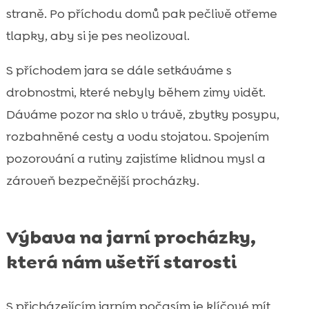
straně. Po příchodu domů pak pečlivě otřeme
tlapky, aby si je pes neolizoval.
S příchodem jara se dále setkáváme s
drobnostmi, které nebyly během zimy vidět.
Dáváme pozor na sklo v trávě, zbytky posypu,
rozbahněné cesty a vodu stojatou. Spojením
pozorování a rutiny zajistíme klidnou mysl a
zároveň bezpečnější procházky.
Výbava na jarní procházky,
která nám ušetří starosti
S přicházejícím jarním počasím je klíčové mít