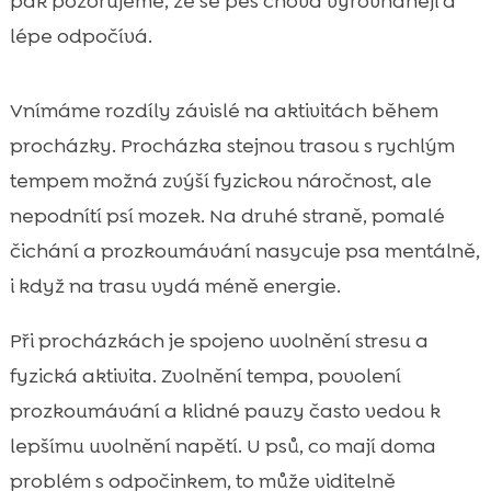
pak pozorujeme, že se pes chová vyrovnaněji a
lépe odpočívá.
Vnímáme rozdíly závislé na aktivitách během
procházky. Procházka stejnou trasou s rychlým
tempem možná zvýší fyzickou náročnost, ale
nepodnítí psí mozek. Na druhé straně, pomalé
čichání a prozkoumávání nasycuje psa mentálně,
i když na trasu vydá méně energie.
Při procházkách je spojeno uvolnění stresu a
fyzická aktivita. Zvolnění tempa, povolení
prozkoumávání a klidné pauzy často vedou k
lepšímu uvolnění napětí. U psů, co mají doma
problém s odpočinkem, to může viditelně