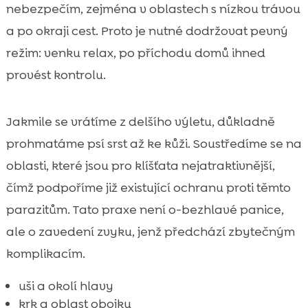
nebezpečím, zejména v oblastech s nízkou trávou
a po okraji cest. Proto je nutné dodržovat pevný
režim: venku relax, po příchodu domů ihned
provést kontrolu.
Jakmile se vrátíme z delšího výletu, důkladně
prohmatáme psí srst až ke kůži. Soustředíme se na
oblasti, které jsou pro klíšťata nejatraktivnější,
čímž podpoříme již existující ochranu proti těmto
parazitům. Tato praxe není o-bezhlavé panice,
ale o zavedení zvyku, jenž předchází zbytečným
komplikacím.
uši a okolí hlavy
krk a oblast obojku