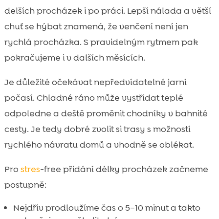
delších procházek i po práci. Lepší nálada a větší
chuť se hýbat znamená, že venčení není jen
rychlá procházka. S pravidelným rytmem pak
pokračujeme i v dalších měsících.
Je důležité očekávat nepředvídatelné jarní
počasí. Chladné ráno může vystřídat teplé
odpoledne a deště proměnit chodníky v bahnité
cesty. Je tedy dobré zvolit si trasy s možností
rychlého návratu domů a vhodně se oblékat.
Pro
stres
-free přidání délky procházek začneme
postupně:
Nejdřív prodloužíme čas o 5–10 minut a takto