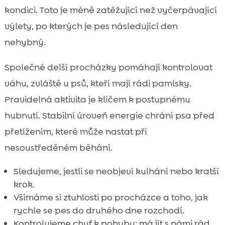
kondici. Toto je méně zatěžující než vyčerpávající
výlety, po kterých je pes následující den
nehybný.
Společné delší procházky pomáhají kontrolovat
váhu, zvláště u psů, kteří mají rádi pamlsky.
Pravidelná aktivita je klíčem k postupnému
hubnutí. Stabilní úroveň energie chrání psa před
přetížením, které může nastat při
nesoustředěném běhání.
Sledujeme, jestli se neobjeví kulhání nebo kratší
krok.
Všímáme si ztuhlosti po procházce a toho, jak
rychle se pes do druhého dne rozchodí.
Kontrolujeme chuť k pohybu: má jít s námi rád,