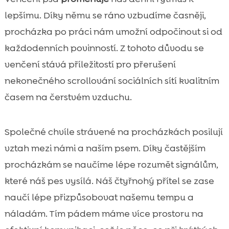
lepšímu. Díky němu se ráno vzbudíme časněji,
procházka po práci nám umožní odpočinout si od
každodenních povinností. Z tohoto důvodu se
venčení stává příležitostí pro přerušení
nekonečného scrollování sociálních sítí kvalitním
časem na čerstvém vzduchu.
Společné chvíle strávené na procházkách posilují
vztah mezi námi a naším psem. Díky častějším
procházkám se naučíme lépe rozumět signálům,
které náš pes vysílá. Náš čtyřnohý přítel se zase
naučí lépe přizpůsobovat našemu tempu a
náladám. Tím pádem máme více prostoru na