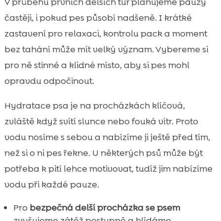
V průběhu prvních delších túr plánujeme pauzy
častěji, i pokud pes působí nadšeně. I krátké
zastavení pro relaxaci, kontrolu pack a moment
bez tahání může mít velký význam. Vybereme si
pro ně stinné a klidné místo, aby si pes mohl
opravdu odpočinout.
Hydratace psa je na procházkách klíčová,
zvláště když svítí slunce nebo fouká vítr. Proto
vodu nosíme s sebou a nabízíme ji ještě před tím,
než si o ni pes řekne. U některých psů může být
potřeba k pití lehce motivovat, tudíž jim nabízíme
vodu při každé pauze.
Pro
bezpečná delší procházka se psem
zvyšujeme zátěž postupně a hlídáme