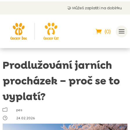
🤝
Můžeš zaplatit i na dobírku
(0)
Prodlužování jarních
procházek – proč se to
vyplatí?
m
pes
}
24.02.2026