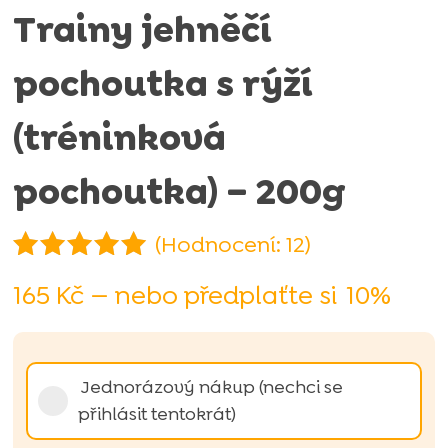
Trainy jehněčí
pochoutka s rýží
(tréninková
pochoutka) – 200g
(Hodnocení:
12
)
Hodnoceno
165
Kč
—
nebo předplaťte si
10%
4.92
z 5
na základě
hodnocení
Zvolte
zákazníků
Jednorázový nákup (nechci se
typ
přihlásit tentokrát)
nákupu