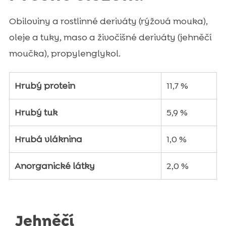
Obiloviny a rostlinné deriváty (rýžová mouka),
oleje a tuky, maso a živočišné deriváty (jehněčí
moučka), propylenglykol.
Hrubý protein
11,7 %
Hrubý tuk
5,9 %
Hrubá vláknina
1,0 %
Anorganické látky
2,0 %
Jehněčí