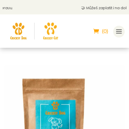
🤝
Můžeš zaplatit i na dobírku
(0)