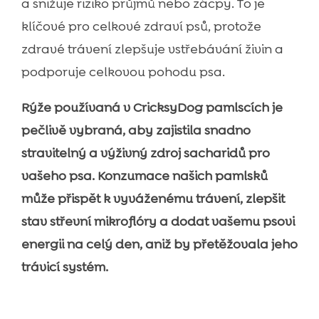
a snižuje riziko průjmů nebo zácpy. To je
klíčové pro celkové zdraví psů, protože
zdravé trávení zlepšuje vstřebávání živin a
podporuje celkovou pohodu psa.
Rýže používaná v CricksyDog pamlscích je
pečlivě vybraná, aby zajistila snadno
stravitelný a výživný zdroj sacharidů pro
vašeho psa. Konzumace našich pamlsků
může přispět k vyváženému trávení, zlepšit
stav střevní mikroflóry a dodat vašemu psovi
energii na celý den, aniž by přetěžovala jeho
trávicí systém.