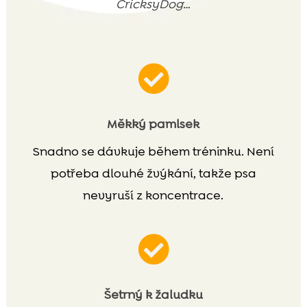
CricksyDog…

Měkký pamlsek
Snadno se dávkuje během tréninku. Není
potřeba dlouhé žvýkání, takže psa
nevyruší z koncentrace.

Šetrný k žaludku