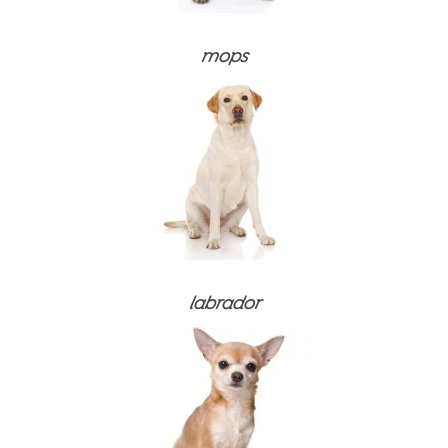
mops
labrador