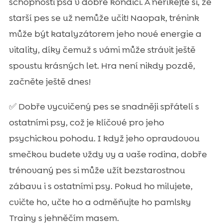
schopnosti psa v dobré kondici. A neříkejte si, že
starší pes se už nemůže učit! Naopak, trénink
může být katalyzátorem jeho nové energie a
vitality, díky čemuž s vámi může strávit ještě
spoustu krásných let. Hra není nikdy pozdě,
začněte ještě dnes!
✅ Dobře vycvičený pes se snadněji spřátelí s
ostatními psy, což je klíčové pro jeho
psychickou pohodu. I když jeho opravdovou
smečkou budete vždy vy a vaše rodina, dobře
trénovaný pes si může užít bezstarostnou
zábavu i s ostatními psy. Pokud ho milujete,
cvičte ho, učte ho a odměňujte ho pamlsky
Trainy s jehněčím masem.