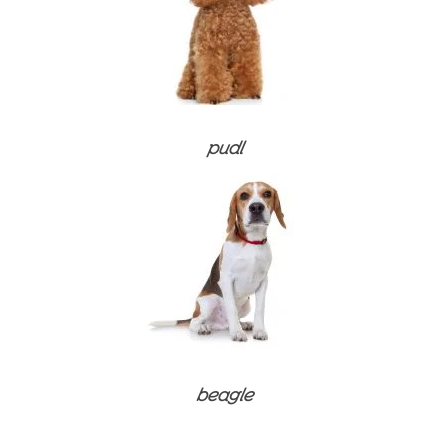
Péče o srst
Doplňky stravy a vitamíny
Doplňky stravy a vitamíny
Péče o srst
Péče o srst
pudl
beagle