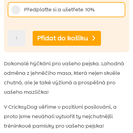
Předplaťte si a ušetřete
10%
Trainy
Přidat do košíku
jehněčí
pochoutka
s
Dokonalé hýčkání pro vašeho pejska. Lahodná
rýží
odměna z jehněčího masa, která nejen skvěle
(tréninková
chutná, ale je také výživná a prospěšná pro
pochoutka)
vašeho mazlíčka!
-
V CricksyDog věříme v pozitivní posilování, a
200g
proto jsme neváhali vytvořit ty nejchutnější
množství
tréninkové pamlsky pro vašeho pejska!