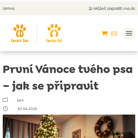
🤝
Můžeš zaplatit i na dobírku
(0)
První Vánoce tvého psa
– jak se připravit
m
pes
}
30.06.2025