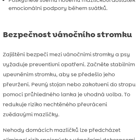
Závěr
emocionální podpory během svátků.

FAQ

Bezpečnost vánočního stromku
Zajištění bezpečí mezi vánočními stromky a psy
vyžaduje preventivní opatření. Začněte stabilním
upevněním stromku, aby se předešlo jeho
převržení. Pevný stojan nebo zakotvení do stropu
pomocí průhledného lanka je vhodná volba. To
redukuje riziko nechtěného převrácení
zvědavými mazlíčky.
Nehody domácích mazlíčků lze předcházet
eliminací rizik spojených s vánočními dekoracemi.