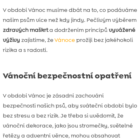
V období Vánoc musíme dbát na to, co podáváme
našim psům více než kdy jindy. Pečlivým výběrem
zdravých maškrt
a dodržením princípů
vyvážené
výživy
zajistíme, že
Vánoce
prožijí bez jakéhokoli
rizika a s radostí.
Vánoční bezpečnostní opatření
V období Vánoc je zásadní zachování
bezpečnosti našich psů, aby sváteční období bylo
bez stresu a bez rizik. Je třeba si uvědomit, že
vánoční dekorace, jako jsou stromečky, světelné
řetězy a adventní věnce, mohou obsahovat