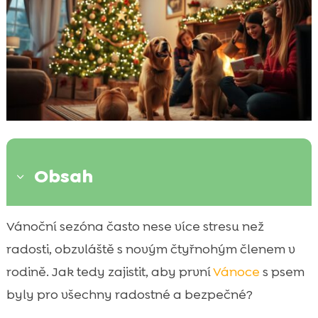
Obsah
3
Bezpečnost vánočního stromku
Vánoční sezóna často nese více stresu než

Výběr vhodných dárků pro psa
radosti, obzvláště s novým čtyřnohým členem v

Představujeme CricksyDog – ideální volba
rodině. Jak tedy zajistit, aby první
Vánoce
s psem

pro všechny psy
byly pro všechny radostné a bezpečné?
Trénování správného chování u vánočního
