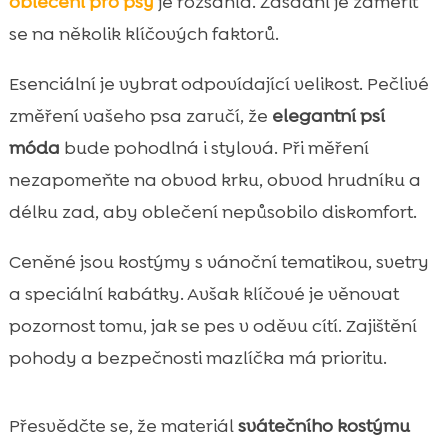
oblečení pro psy
je rozsáhlá. Zásadní je zaměřit
se na několik klíčových faktorů.
Esenciální je vybrat odpovídající velikost. Pečlivé
změření vašeho psa zaručí, že
elegantní psí
móda
bude pohodlná i stylová. Při měření
nezapomeňte na obvod krku, obvod hrudníku a
délku zad, aby oblečení nepůsobilo diskomfort.
Ceněné jsou kostýmy s vánoční tematikou, svetry
a speciální kabátky. Avšak klíčové je věnovat
pozornost tomu, jak se pes v oděvu cítí. Zajištění
pohody a bezpečnosti mazlíčka má prioritu.
Přesvědčte se, že materiál
svátečního kostýmu