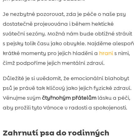
Je nezbytné pozorovat, zda je péče o naše psy
dostatečně projevována i během hektické
sváteční sezóny. Možná nám bude obtížné strávit
s pejsky tolik času jako obvykle. Najděme alespoň
krátké momenty pro jejich hladění a
hraní
s nimi,
čímž podpoříme jejich mentální zdraví.
Důležité je si uvědomit, že emocionální blahobyt
psů je právě tak klíčový jako jejich fyzické zdraví.
Věnujme svým
čtyřnohým přátelům
lásku a péči,
aby prožili tyto Vánoce v radosti a spokojenosti.
Zahrnutí psa do rodinných