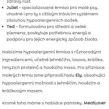
zdravý růst.
Juliet
– specializované krmivo pro malé psy,
vhodné i pro ty s citlivým trávicím systémem
zásluhou hypoalergenních složek.
Ted
– formulováno pro střední a velké
plemena, poskytuje potřebnou energii a
podporu pro jejich energický způsob života.
Nabízíme hypoalergenní krmiva s různorodými
ingrediencemi, včetně jehněčího, lososa, králíka,
hmyzích proteinů a hovězího masa. Pro příznivce
mokrých krmiv jsme připravili řadu
Ely
, obsahující
hypoalergenní možnosti s jehněčím, hovězím a
králíkovým masem.
Kromě toho máme v nabídce pamlsky.
MeatLover