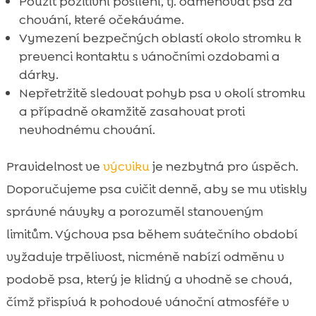
Použít pozitivní posílení, tj. odměňovat psa za
chování, které očekáváme.
Vymezení bezpečných oblastí okolo stromku k
prevenci kontaktu s vánočními ozdobami a
dárky.
Nepřetržitě sledovat pohyb psa v okolí stromku
a případně okamžitě zasahovat proti
nevhodnému chování.
Pravidelnost ve
výcviku
je nezbytná pro úspěch.
Doporučujeme psa cvičit denně, aby se mu vtiskly
správné návyky a porozuměl stanoveným
limitům. Výchova psa během svátečního období
vyžaduje trpělivost, nicméně nabízí odměnu v
podobě psa, který je klidný a vhodně se chová,
čímž přispívá k pohodové vánoční atmosféře v