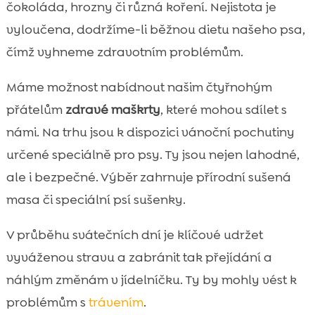
čokoláda, hrozny či různá koření. Nejistota je
vyloučena, dodržíme-li běžnou dietu našeho psa,
čímž vyhneme zdravotním problémům.
Máme možnost nabídnout našim čtyřnohým
přátelům
zdravé maškrty
, které mohou sdílet s
námi. Na trhu jsou k dispozici vánoční pochutiny
určené speciálně pro psy. Ty jsou nejen lahodné,
ale i bezpečné. Výběr zahrnuje přírodní sušená
masa či speciální psí sušenky.
V průběhu svátečních dní je klíčové udržet
vyváženou stravu a zabránit tak přejídání a
náhlým změnám v jídelníčku. Ty by mohly vést k
problémům s
trávením
.