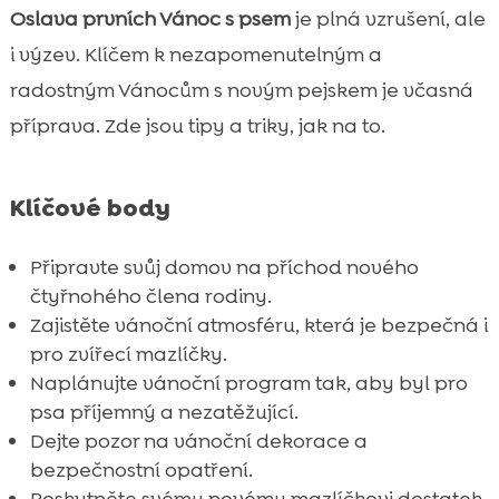
stromku
Oslava prvních Vánoc s psem
je plná vzrušení, ale
Plánování vánočního času
i výzev. Klíčem k nezapomenutelným a

Strava pro první Vánoce psa
radostným Vánocům s novým pejskem je včasná

Vánoční bezpečnostní opatření
příprava. Zde jsou tipy a triky, jak na to.

Péče o psa během sváteční sezóny

Poskytování emocionální podpory

Klíčové body
Zahrnutí psa do rodinných tradic

Fotografování a vytváření vzpomínek

Připravte svůj domov na příchod nového
Výběr vánočních outfitů pro psy
čtyřnohého člena rodiny.

Zajistěte vánoční atmosféru, která je bezpečná i
Vánoční dekorace vhodné pro domácí

pro zvířecí mazlíčky.
mazlíčky
Naplánujte vánoční program tak, aby byl pro
Chystání se na venkovní zimní aktivity

psa příjemný a nezatěžující.
Zvládání návštěvníků během Vánoc

Dejte pozor na vánoční dekorace a
Vytváření bezpečného a pohodlného

bezpečnostní opatření.
prostředí
Poskytněte svému novému mazlíčkovi dostatek