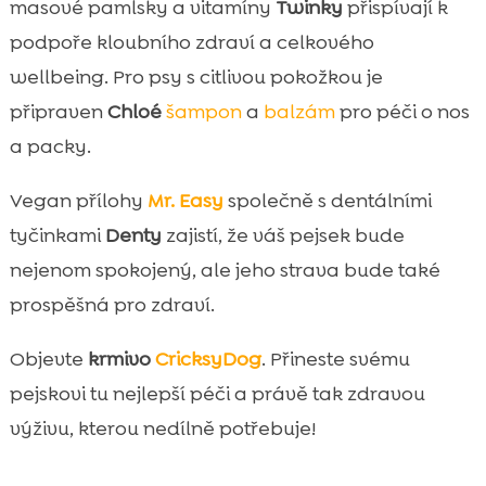
masové pamlsky a vitamíny
Twinky
přispívají k
podpoře kloubního zdraví a celkového
wellbeing. Pro psy s citlivou pokožkou je
připraven
Chloé
šampon
a
balzám
pro péči o nos
a packy.
Vegan přílohy
Mr. Easy
společně s dentálními
tyčinkami
Denty
zajistí, že váš pejsek bude
nejenom spokojený, ale jeho strava bude také
prospěšná pro zdraví.
Objevte
krmivo
CricksyDog
. Přineste svému
pejskovi tu nejlepší péči a právě tak zdravou
výživu, kterou nedílně potřebuje!