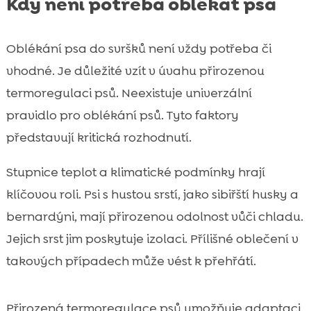
Kdy není potřeba oblékat psa
Oblékání psa do svršků není vždy potřeba či
vhodné. Je důležité vzít v úvahu přirozenou
termoregulaci psů. Neexistuje univerzální
pravidlo pro oblékání psů. Tyto faktory
představují kritická rozhodnutí.
Stupnice teplot a klimatické podmínky hrají
klíčovou roli. Psi s hustou srstí, jako sibiřští husky a
bernardýni, mají přirozenou odolnost vůči chladu.
Jejich srst jim poskytuje izolaci. Přílišné oblečení v
takových případech může vést k přehřátí.
Přirozená termoregulace psů umožňuje adaptaci