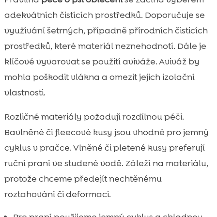
adekvátních čistících prostředků. Doporučuje se
využívání šetrných, případně přírodních čisticích
prostředků, které materiál neznehodnotí. Dále je
klíčové vyvarovat se použití aviváže. Aviváž by
mohla poškodit vlákna a omezit jejich izolační
vlastnosti.
Rozličné materiály požadují rozdílnou péči.
Bavlněné či fleecové kusy jsou vhodné pro jemný
cyklus v pračce. Vlněné či pletené kusy preferují
ruční praní ve studené vodě. Záleží na materiálu,
protože chceme předejít nechtěnému
roztahování či deformaci.
Pro praní použijeme jemný cyklus a chladnou