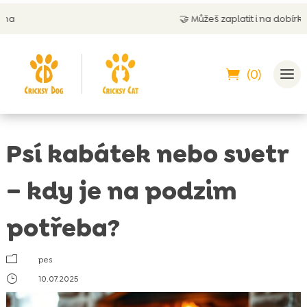
🤝
Můžeš zaplatit i na dobírku
(0)
Psí kabátek nebo svetr
– kdy je na podzim
potřeba?
m
pes
}
10.07.2025