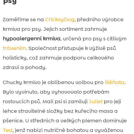
psy
Zaměříme se na
CricksyDog
, předního výrobce
krmiva pro psy. Jejich sortiment zahrnuje
hypoalergenní krmiva
, určená pro psy s citlivým
trávením
. Společnost přistupuje k výživě psů
holisticky, což zahrnuje podporu celkového
zdraví a pohody.
Chucky krmivo je oblíbenou volbou pro
štěňata
.
Bylo vyvinuto, aby vyhovovalo potřebám
rostoucích psů. Malí psi si zamilují
Juliet
pro její
lehce stravitelné složky bez kuřecího masa a
pšenice. U středních a velkých plemen dominuje
Ted
, jenž nabízí nutričně bohatou a vyváženou