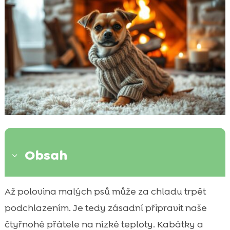
Obsah
3
Proč by psi měli nosit kabátky nebo svetry
Až polovina malých psů může za chladu trpět

Faktory ovlivňující potřebu psů nosit
podchlazením. Je tedy zásadní připravit naše

oblečení
čtyřnohé přátele na nízké teploty. Kabátky a