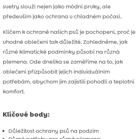
Potřeba psí bundy na podzim

svetry slouží nejen jako módní prvky, ale
Jak vybrat správnou velikost kabátku nebo

především jako ochrana v chladném počasí.
svetru
Materiály vhodné pro psí oblečení
Klíčem k ochraně našich psů je pochopení, proč je

Styl a design psího oblečení
vhodné oblečení tak důležité. Zohledněme, jak

Údržba a čištění psího oblečení
různé klimatické podmínky působí na různá

Jak se váš pes může cítit v kabátku nebo
plemena. Ode dneška se zaměříme na to, jak

svetru
oblečení přizpůsobit jejich individuálním
Kdy není potřeba oblékat psa

potřebám, abychom jim zajistili pohodlí a teplotní
Psí kabátky a svetry pro různé aktivity

komfort.
Rady při výběru oblečení pro psy

Přednosti a nevýhody různých typů

Klíčové body:
oblečení pro psy
Pomáhá psí oblečení při alergiích a

Důležitost ochrany psů na podzim
zdravotních problémech?
Různé potřeby pro různá plemena