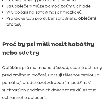
Recenze: CricksyDog krmivo pro psy

Jak oblečení může pomoci psům v chladě
Ošetření a komfort vašeho psa v chladném

Vliv počasí na zdraví našich mazlíčků
počasí
Praktické tipy pro výběr správného
oblečení
Když pes nechce nosit oblečení
pro psy

Závěr

FAQ

Proč by psi měli nosit kabátky
nebo svetry
Oblékání psů má mnoho důvodů, včetně ochrany
před změnami počasí. Udržují tělesnou teplotu a
pomáhají předcházet zdravotním potížím. V
sychravých podzimních dnech roste důležitost
ochranného oblečení.