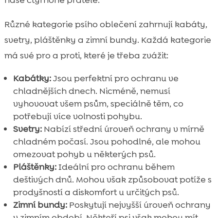
Různé kategorie psího oblečení zahrnují kabáty,
svetry, pláštěnky a zimní bundy. Každá kategorie
má své pro a proti, které je třeba zvážit:
Kabátky:
Jsou perfektní pro ochranu ve
chladnějších dnech. Nicméně, nemusí
vyhovovat všem psům, speciálně těm, co
potřebují více volnosti pohybu.
Svetry:
Nabízí střední úroveň ochrany v mírně
chladném počasí. Jsou pohodlné, ale mohou
omezovat pohyb u některých psů.
Pláštěnky:
Ideální pro ochranu během
deštivých dnů. Mohou však způsobovat potíže s
prodyšností a diskomfort u určitých psů.
Zimní bundy:
Poskytují nejvyšší úroveň ochrany
v zimním období. Někteří psi však mohou mít