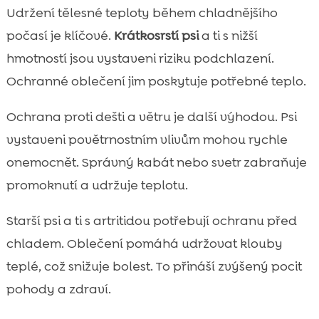
Udržení tělesné teploty během chladnějšího
počasí je klíčové.
Krátkosrstí psi
a ti s nižší
hmotností jsou vystaveni riziku podchlazení.
Ochranné oblečení jim poskytuje potřebné teplo.
Ochrana proti dešti a větru je další výhodou. Psi
vystaveni povětrnostním vlivům mohou rychle
onemocnět. Správný kabát nebo svetr zabraňuje
promoknutí a udržuje teplotu.
Starší psi a ti s artritidou potřebují ochranu před
chladem. Oblečení pomáhá udržovat klouby
teplé, což snižuje bolest. To přináší zvýšený pocit
pohody a zdraví.