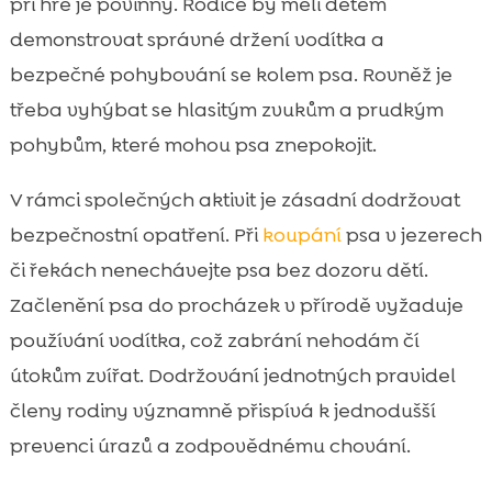
při hře je povinný. Rodiče by měli dětem
demonstrovat správné držení vodítka a
bezpečné pohybování se kolem psa. Rovněž je
třeba vyhýbat se hlasitým zvukům a prudkým
pohybům, které mohou psa znepokojit.
V rámci společných aktivit je zásadní dodržovat
bezpečnostní opatření. Při
koupání
psa v jezerech
či řekách nenechávejte psa bez dozoru dětí.
Začlenění psa do procházek v přírodě vyžaduje
používání vodítka, což zabrání nehodám čí
útokům zvířat. Dodržování jednotných pravidel
členy rodiny významně přispívá k jednodušší
prevenci úrazů a zodpovědnému chování.