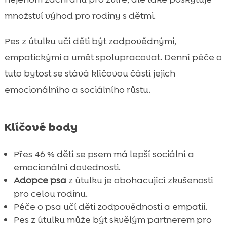
Jak výchova dětí ovlivňuje chování psa
množství výhod pro rodiny s dětmi.

Krmiva pro psy z útulku

Pes z útulku učí děti být zodpovědnými,
CricksyDog: Perfektní volba pro vašeho psa

empatickými a umět spolupracovat. Denní péče o
Krmení a péče o psa

tuto bytost se stává klíčovou částí jejich
Vliv psa na emocionální vývoj dítěte

emocionálního a sociálního růstu.
Sdílení odpovědnosti

Pes jako člen rodiny

Bezpečnostní opatření
Klíčové body

Závěr

Přes 46 % dětí se psem má lepší sociální a
FAQ

emocionální dovednosti.
Adopce psa
z útulku je obohacující zkušeností
pro celou rodinu.
Péče o psa učí děti zodpovědnosti a empatii.
Pes z útulku může být skvělým partnerem pro