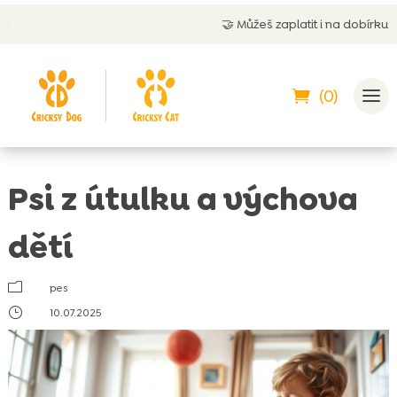
🤝
Můžeš zaplatit i na dobírku
(0)
Psi z útulku a výchova
dětí
m
pes
}
10.07.2025