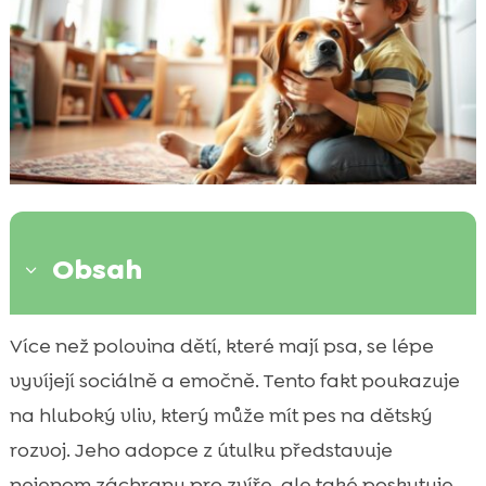
Obsah
3
Úvod do tématu: psi z útulku
Více než polovina dětí, které mají psa, se lépe

Výhody psa z útulku pro děti
vyvíjejí sociálně a emočně. Tento fakt poukazuje

Jak vybrat správného psa z útulku
na hluboký vliv, který může mít pes na dětský

Pes z útulku s dítětem
rozvoj. Jeho adopce z útulku představuje

Důležité aspekty při výchově dětí se psem
nejenom záchranu pro zvíře, ale také poskytuje
