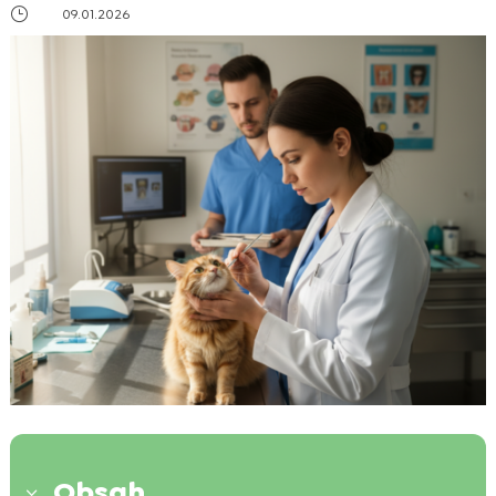
}
09.01.2026
Obsah
3