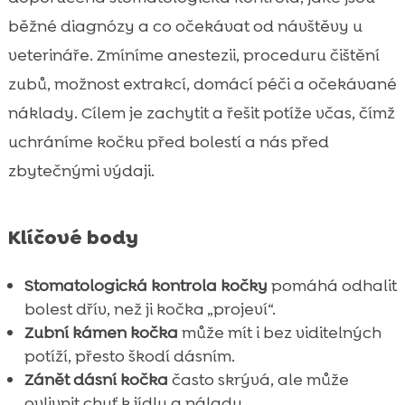
běžné diagnózy a co očekávat od návštěvy u
veterináře. Zmíníme anestezii, proceduru čištění
zubů, možnost extrakcí, domácí péči a očekávané
náklady. Cílem je zachytit a řešit potíže včas, čímž
uchráníme kočku před bolestí a nás před
zbytečnými výdaji.
Klíčové body
Stomatologická kontrola kočky
pomáhá odhalit
bolest dřív, než ji kočka „projeví“.
Zubní kámen kočka
může mít i bez viditelných
potíží, přesto škodí dásním.
Zánět dásní kočka
často skrývá, ale může
ovlivnit chuť k jídlu a náladu.