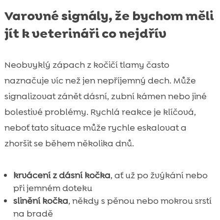
Varovné signály, že bychom měli
jít k veterináři co nejdřív
Neobvyklý zápach z kočičí tlamy často
naznačuje víc než jen nepříjemný dech. Může
signalizovat zánět dásní, zubní kámen nebo jiné
bolestivé problémy. Rychlá reakce je klíčová,
neboť tato situace může rychle eskalovat a
zhoršit se během několika dnů.
krvácení z dásní kočka
, ať už po žvýkání nebo
při jemném doteku
slinění kočka
, někdy s pěnou nebo mokrou srstí
na bradě