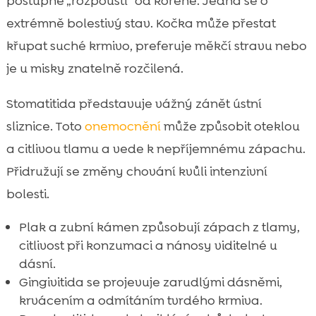
postupně „rozpouští“ od kořene. Jedná se o
extrémně bolestivý stav. Kočka může přestat
křupat suché krmivo, preferuje měkčí stravu nebo
je u misky znatelně rozčilená.
Stomatitida představuje vážný zánět ústní
sliznice. Toto
onemocnění
může způsobit oteklou
a citlivou tlamu a vede k nepříjemnému zápachu.
Přidružují se změny chování kvůli intenzivní
bolesti.
Plak a zubní kámen způsobují zápach z tlamy,
citlivost při konzumaci a nánosy viditelné u
dásní.
Gingivitida se projevuje zarudlými dásněmi,
krvácením a odmítáním tvrdého krmiva.