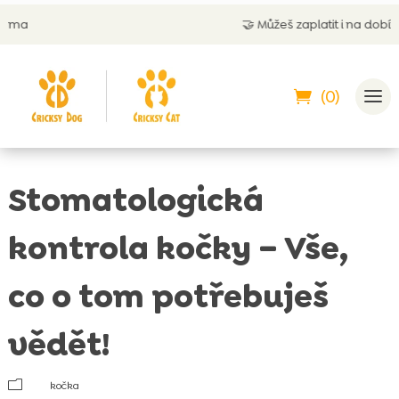
🤝
Můžeš zaplatit i na dobírku
(0)
Stomatologická
kontrola kočky – Vše,
co o tom potřebuješ
vědět!
m
kočka