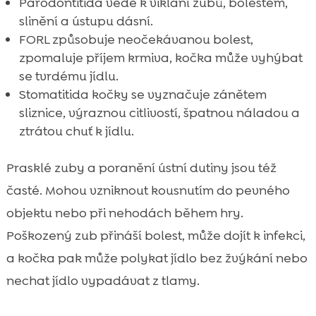
Parodontitida vede k viklání zubů, bolestem,
slinění a ústupu dásní.
FORL způsobuje neočekávanou bolest,
zpomaluje příjem krmiva, kočka může vyhýbat
se tvrdému jídlu.
Stomatitida kočky se vyznačuje zánětem
sliznice, výraznou citlivostí, špatnou náladou a
ztrátou chuť k jídlu.
Prasklé zuby a poranění ústní dutiny jsou též
časté. Mohou vzniknout kousnutím do pevného
objektu nebo při nehodách během hry.
Poškozený zub přináší bolest, může dojít k infekci,
a kočka pak může polykat jídlo bez žvýkání nebo
nechat jídlo vypadávat z tlamy.