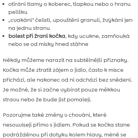
otírání tlamy o koberec, tlapkou nebo o hranu
pelíšku
„cvakání“ čelistí, upouštění granulí, žvýkání jen
na jednu stranu
bolest při žraní kočka
, kdy ucukne, zamňouká
nebo se od misky hned stáhne
Někdy můžeme narazit na subtělnější příznaky.
Kočka může ztratit zájem o jídlo, často k misce
přichází, ale nakonec od ní odchází bez snědení.
Je možné, že si začne vybírat pouze měkkou
stravu nebo že bude jíst pomaleji.
Pozorujme také změny v chování, které
nesouvisejí přímo s jídlem. Pokud se kočka stane
podrážděnou při dotyku kolem hlavy, méně se