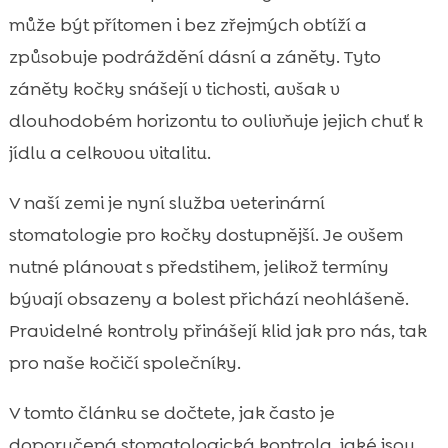
Kdy se zuby trhají a co následuje po

může být přítomen i bez zřejmých obtíží a
extrakci
způsobuje podráždění dásní a záněty. Tyto
Domácí péče o zuby kočky: co funguje

záněty kočky snášejí v tichosti, avšak v
dlouhodobě
dlouhodobém horizontu to ovlivňuje jejich chuť k
Strava a zuby: jak výživa ovlivňuje zubní

jídlu a celkovou vitalitu.
kámen a dásně
CricksyCat krmivo jako chytrá volba pro

V naší zemi je nyní služba veterinární
citlivé kočky i prevenci
stomatologie pro kočky dostupnější. Je ovšem
Hygiena domácnosti a komfort během

nutné plánovat s předstihem, jelikož termíny
rekonvalescence: podestýlka, která
pomáhá
bývají obsazeny a bolest přichází neohlášeně.
Kolik stojí stomatologická péče a jak se
Pravidelné kontroly přinášejí klid jak pro nás, tak

připravit na rozpočet
pro naše kočičí společníky.
Závěr

V tomto článku se dočtete, jak často je
FAQ

doporučená stomatologická kontrola, jaké jsou