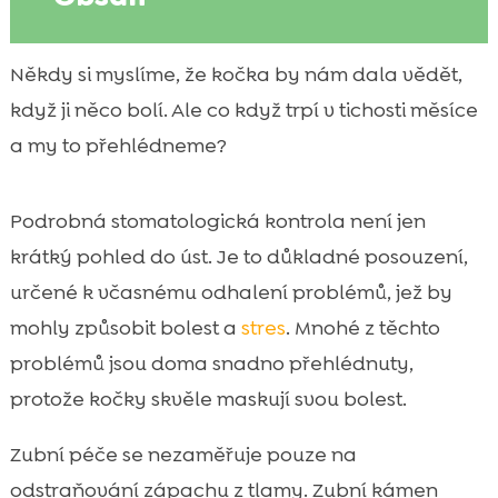
Proč je zdravý chrup kočky zásadní pro její
Někdy si myslíme, že kočka by nám dala vědět,

celkové zdraví
když ji něco bolí. Ale co když trpí v tichosti měsíce
stomatologická kontrola kočky: kdy a jak

a my to přehlédneme?
často ji plánovat
Nejčastější zubní a dutinové problémy u

Podrobná stomatologická kontrola není jen
koček
krátký pohled do úst. Je to důkladné posouzení,
Varovné signály, že bychom měli jít k

určené k včasnému odhalení problémů, jež by
veterináři co nejdřív
Jak probíhá vyšetření dutiny ústní na
mohly způsobit bolest a
stres
. Mnohé z těchto

veterině
problémů jsou doma snadno přehlédnuty,
Anestezie a bezpečnost: čeho se bát

protože kočky skvěle maskují svou bolest.
nemusíme a co si pohlídat
Profesionální čištění zubů: ultrazvuk, leštění
Zubní péče se nezaměřuje pouze na

a kontrola parodontu
odstraňování zápachu z tlamy. Zubní kámen