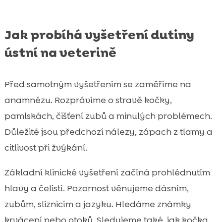
Jak probíhá vyšetření dutiny
ústní na veterině
Před samotným vyšetřením se zaměříme na
anamnézu. Rozprávíme o stravě kočky,
pamlskách, čišťení zubů a minulých problémech.
Důležité jsou předchozí nálezy, zápach z tlamy a
citlivost při žvýkání.
Základní klinické vyšetření začíná prohlédnutím
hlavy a čelistí. Pozornost věnujeme dásním,
zubům, sliznicím a jazyku. Hledáme známky
krvácení nebo otoků. Sledujeme také, jak kočka