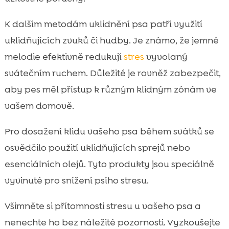
K dalším metodám uklidnění psa patří využití
uklidňujících zvuků či hudby. Je známo, že jemné
melodie efektivně redukují
stres
vyvolaný
svátečním ruchem. Důležité je rovněž zabezpečit,
aby pes měl přístup k různým klidným zónám ve
vašem domově.
Pro dosažení klidu vašeho psa během svátků se
osvědčilo použití uklidňujících sprejů nebo
esenciálních olejů. Tyto produkty jsou speciálně
vyvinuté pro snížení psího stresu.
Všimněte si přítomnosti stresu u vašeho psa a
nenechte ho bez náležité pozornosti. Vyzkoušejte