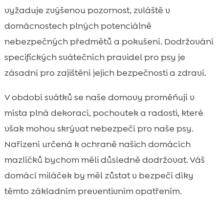
Elektronická zařízení a kabely
vyžaduje zvýšenou pozornost, zvláště v

Dětské hračky a malé předměty
domácnostech plných potenciálně

Kosmetika a čisticí prostředky
nebezpečných předmětů a pokušení. Dodržování

Prasklé vánoční dekorace
specifických svátečních pravidel pro psy je

Sváteční zbytky jídla

zásadní pro zajištění jejich bezpečnosti a zdraví.
Nezabezpečený vánoční stromek

V období svátků se naše domovy proměňují v
Svíčky bez dozoru

místa plná dekorací, pochoutek a radosti, které
Přístup na zahradu nebo balkon bez

dohledu
však mohou skrývat nebezpečí pro naše psy.
Hlasité zvuky a velký ruch
Nařízení určená k ochraně našich domácích

CricksyDog: Co nabízíme pro vaše psy
mazlíčků bychom měli důsledně dodržovat. Váš

Pravidelné procházky a cvičení
domácí miláček by měl zůstat v bezpečí díky

Poskytnutí bezpečného prostoru pro psa
těmto základním preventivním opatřením.

Znát zdravotní stav vašeho psa

Závěr
