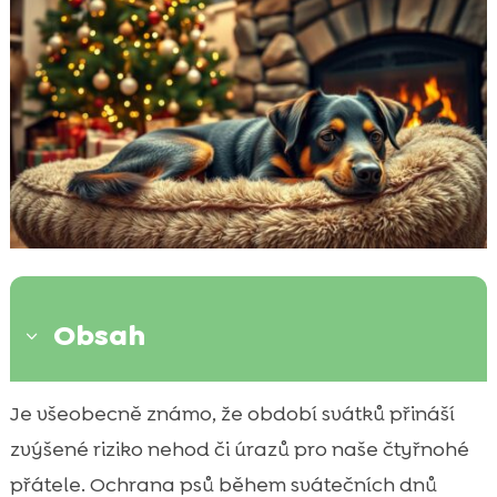
Obsah
3
Úvod
Je všeobecně známo, že období svátků přináší

Potraviny nebezpečné pro psy
zvýšené riziko nehod či úrazů pro naše čtyřnohé

Ozdoby a dekorační předměty
přátele. Ochrana psů během svátečních dnů
