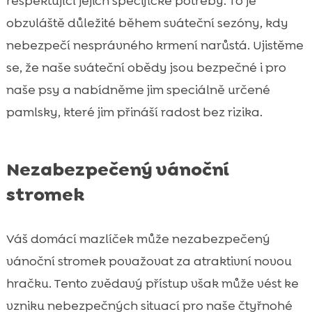
respektující jejich specifické potřeby. To je
obzvláště důležité během sváteční sezóny, kdy
nebezpečí nesprávného krmení narůstá. Ujistěme
se, že naše sváteční obědy jsou bezpečné i pro
naše psy a nabídněme jim speciálně určené
pamlsky, které jim přináší radost bez rizika.
Nezabezpečený vánoční
stromek
Váš domácí mazlíček může nezabezpečený
vánoční stromek považovat za atraktivní novou
hračku. Tento zvědavý přístup však může vést ke
vzniku nebezpečných situací pro naše čtyřnohé