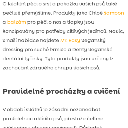
O kvalitní péči o srst a pokožku vašich psů také
pečlivě přemýšlíme. Produkty jako Chloé
šampon
a
balzám
pro péči o nos a tlapky jsou
koncipovány pro potřeby citlivých jedinců. Navíc,
v naší nabídce najdete
Mr. Easy
veganský
dressing pro suché krmivo a Denty veganské
dentální tyčinky. Tyto produkty jsou určeny k
zachování zdravého chrupu vašich psů.
Pravidelné procházky a cvičení
V období svátků je zásadní nezanedbat
pravidelnou aktivitu psů, přestože čelíme
zvýšenému objemu povinností. Důsledné