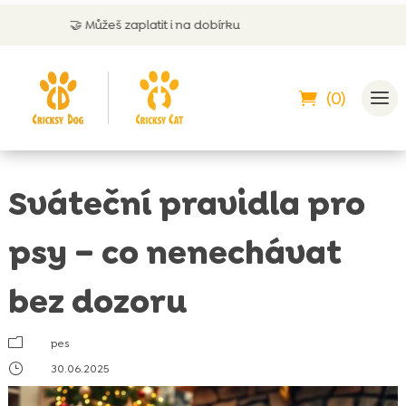
žeš zaplatit i na dobírku
💬 Zákaznic
(0)
Sváteční pravidla pro
psy – co nenechávat
bez dozoru
m
pes
}
30.06.2025