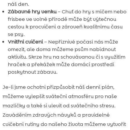
náš den.
Zábavné hry venku
– Chuť do hry s míčem nebo
frisbee ve volné přírodě může být výtečnou
cestou k procvičení a zároveň kvalitnímu času
se psy.
Vnitřní cvičení
– Nepříznivé počasí nás může
omezit, ale doma můžeme psům nabídnout
aktivitu. Skrze hru na schovávanou či s využitím
hraček a překážek může domácí prostředí
poskytnout zábavu.
Je-li jsme ochotni přizpůsobit náš denní plán,
můžeme vylepšit sváteční atmosféru pro naše
mazlíčky a také si ulevit od svátečního stresu.
Zaváděním zdravých návyků a pravidelné
cvičební rutiny do našeho života můžeme vytvořit