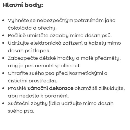
Hlavní body:
FAQ

Vyhněte se nebezpečným potravinám jako
čokoláda a ořechy.
Pečlivě umístěte ozdoby mimo dosah psů.
Udržujte elektronická zařízení a kabely mimo
dosah psí tlapek.
Zabezpečte dětské hračky a malé předměty,
aby je pes nemohl spolknout.
Chraňte svého psa před kosmetickými a
čisticími prostředky.
Prasklé
vánoční dekorace
okamžitě zlikvidujte,
aby nedošlo k poranění.
Sváteční zbytky jídla udržujte mimo dosah
svého psa.