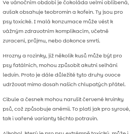
Ve vánočním období je čokoláda velmi oblíbená,
avšak obsahuje teobromin a kofein. Ty jsou pro
psy toxické. I malá konzumace může vést k
vážným zdravotním komplikacím, včetně
zvracení, průjmu, nebo dokonce smrti.
Hrozny a rozinky, jíž několik kusů může být pro
psy fatálních, mohou způsobit akutní selhání
ledvin. Proto je dále důležité tyto druhy ovoce
udržovat mimo dosah našich chlupatých přátel.
Cibule a česnek mohou narušit červené krvinky
psů, což způsobuje anémii. To platí jak pro syrové,
tak i vařené varianty těchto potravin.
Alkohol, který je pro psy extrémně toxický, může i