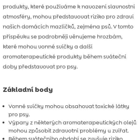
Vůně svíček a pes: Co je třeba vědět?
produkty, které používáme k navození slavnostní

Jak rozpoznat příznaky otravy
atmosféry, mohou představovat riziko pro zdraví

Pes ve stresu a jak mu pomoci
našich domácích mazlíčků, zejména psů. V tomto

Bezpečné osvětlení během svátků
příspěvku se podrobněji věnujeme hrozbám,

Přírodní a bezpečné vánoční vůně

které mohou vonné svíčky a další
CricksyDog: Bezpečná volba pro psy

aromaterapeutické produkty během sváteční
během svátků
doby představovat pro psy.
Rady a tipy na bezpečné sváteční

dekorace
Základní body
Význam správné ventilace domácnosti

Kde nakoupit bezpečné produkty pro psy

Vonné svíčky mohou obsahovat toxické látky
Šťastné a bezpečné svátky pro nás i naše

pro psy.
psy
Výpary z některých aromaterapeutických olejů
Spolupráce s veterinářem při výběru

mohou způsobit zdravotní problémy u zvířat.
dekorací
Během svátečního období se zvyšuje riziko