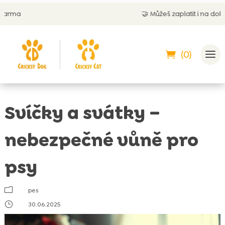
🤝
Můžeš zaplatit i na dobírku
(0)
Svíčky a svátky –
nebezpečné vůně pro
psy
m
pes
}
30.06.2025