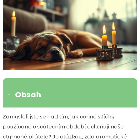
Obsah
3
Úvod do problematiky
Zamysleli jste se nad tím, jak vonné svíčky

Jak fungují vonné svíčky
používané v svátečním období ovlivňují naše

Bezpečnostní rizika pro psy
čtyřnohé přátele? Je otázkou, zda aromatické
