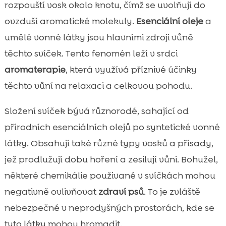
rozpouští vosk okolo knotu, čímž se uvolňují do
ovzduší aromatické molekuly.
Esenciální oleje
a
umělé vonné látky jsou hlavními zdroji vůně
těchto svíček. Tento fenomén leží v srdci
aromaterapie
, která využívá příznivé účinky
těchto vůní na relaxaci a celkovou pohodu.
Složení svíček bývá různorodé, sahající od
přírodních esenciálních olejů po syntetické vonné
látky. Obsahují také různé typy vosků a přísady,
jež prodlužují dobu hoření a zesilují vůni. Bohužel,
některé chemikálie použivané v svíčkách mohou
negativně ovlivňovat
zdraví psů
. To je zvláště
nebezpečné v neprodyšných prostorách, kde se
tyto látky mohou hromadit.