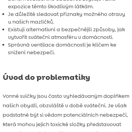
Čemu se vyhnout při nákupu svíček

expozice těmto škodlivým látkám.
Závěr
Je důležité sledovat příznaky možného otravy

u našich mazlíčků.
FAQ

Existují alternativní a bezpečnější způsoby, jak
vytvořit sváteční atmosféru v domácnosti.
Správná ventilace domácnosti je klíčem ke
snížení nebezpečí.
Úvod do problematiky
Vonné svíčky jsou často vyhledávaným doplňkem
našich obydlí, obzvláště v době sváteční. Je však
podstatné být si vědom potenciálních nebezpečí,
která mohou jejich toxické složky představovat