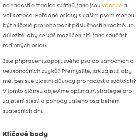
na radosti a tradice svátků, jako jsou
Vánoce
a
Hračky a hry jako dárek pro vašeho psa

Velikonoce. Pořádné oslavy s vaším psem mohou
Sváteční rutina psa

být klíčové pro jeho pocit příslušnosti k rodině. Je
Jak zvládnout stres během svátků

důležité, aby se váš mazlíček cítil jako součást
Sváteční fotografie a suvenýry

Speciální dárek: CricksyDog produkty pro
rodinných oslav.

vašeho psa
Jste připraveni zapojit svého psa do vánočních a
Zdravotní péče během svátků

velikonočních zvyků? Přemýšlíte, jak zajistit, aby
Sváteční oblékání a módní doplňky

měl pes své vlastní důvody pro radost o svátcích?
Sváteční výlety a cestování s vaším psem

V tomto článku objevíme optimální strategie pro
Důležité sváteční tradice s vaším psem

zajištění štěstí a pohody vašeho psa během
Alternativní způsoby oslav pro citlivé psy

svátečních dní.
Závěr

FAQ

Klíčové body