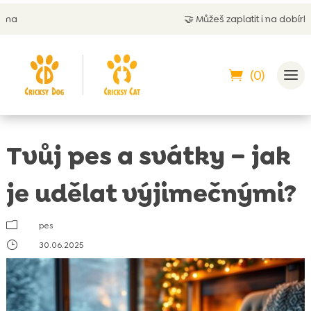
🤝
Můžeš zaplatit i na dobírku
(0)
Tvůj pes a svátky – jak
je udělat výjimečnými?
m
pes
}
30.06.2025