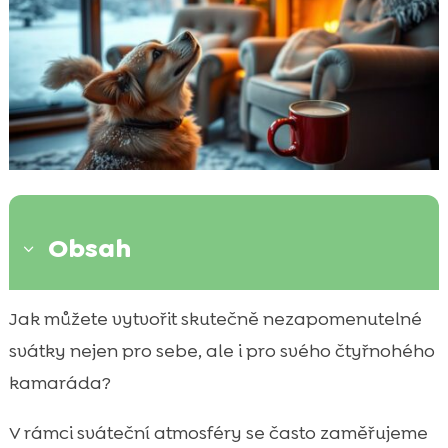
Obsah
3
Plánování a příprava na svátky
Jak můžete vytvořit skutečně nezapomenutelné

Způsoby, jak zapojit psa do svátečních
svátky nejen pro sebe, ale i pro svého čtyřnohého

oslav
kamaráda?
Strava během svátků

V rámci sváteční atmosféry se často zaměřujeme
Návštěvy a socializace během svátků
