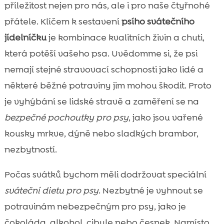
příležitost nejen pro nás, ale i pro naše čtyřnohé
přátele. Klíčem k sestavení
psího svátečního
jídelníčku
je kombinace kvalitních živin a chuti,
která potěší vašeho psa. Uvědomme si, že psi
nemají stejné stravovací schopnosti jako lidé a
některé běžné potraviny jim mohou škodit. Proto
je vyhýbání se lidské stravě a zaměření se na
bezpečné pochoutky pro psy
, jako jsou vařené
kousky mrkve, dýně nebo sladkých brambor,
nezbytností.
Počas svátků bychom měli dodržovat speciální
sváteční dietu pro psy
. Nezbytné je vyhnout se
potravinám nebezpečným pro psy, jako je
čokoláda, alkohol, cibule nebo česnek. Namísto