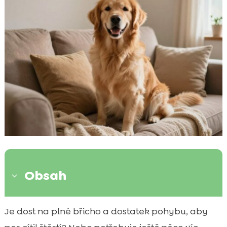
Obsah
3
Co pro nás znamená bezpečí a štěstí psa v
Je dost na plné břicho a dostatek pohybu, aby

každodenním životě