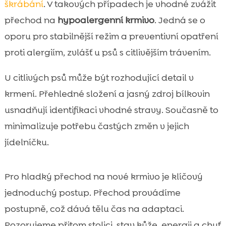
škrábání
. V takových případech je vhodné zvážit
přechod na
hypoalergenní krmivo
. Jedná se o
oporu pro stabilnější režim a preventivní opatření
proti alergiím, zvlášť u psů s citlivějším trávením.
U citlivých psů může být rozhodující detail v
krmení. Přehledné složení a jasný zdroj bílkovin
usnadňují identifikaci vhodné stravy. Současně to
minimalizuje potřebu častých změn v jejich
jídelníčku.
Pro hladký přechod na nové krmivo je klíčový
jednoduchý postup. Přechod provádíme
postupně, což dává tělu čas na adaptaci.
Pozorujeme přitom stolici, stav kůže, energii a chuť