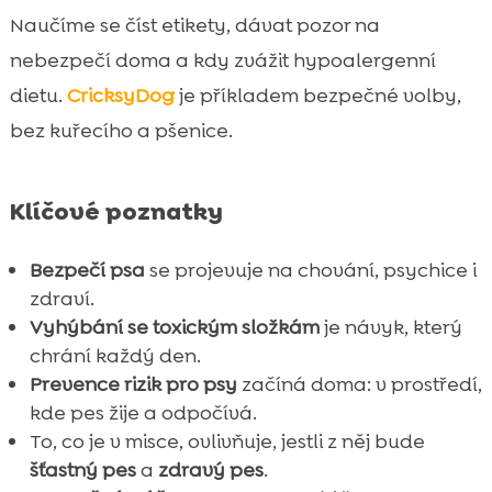
Ely mokré krmivo: chutná podpora

Naučíme se číst etikety, dávat pozor na
hydratace i klidného bříška
nebezpečí doma a kdy zvážit hypoalergenní
MeatLover pamlsky: čistě masová odměna

bez zbytečné chemie
dietu.
CricksyDog
je příkladem bezpečné volby,
Twinky vitamíny: podpora kloubů a
bez kuřecího a pšenice.

celkového zdraví pro klidnější pohyb
Péče o citlivé psy: Chloé šampon a balzám

Klíčové poznatky
na nos a tlapky bez dráždění
Mr. Easy vegan dressing a Denty vegan

Bezpečí psa
se projevuje na chování, psychice i
dental sticks: chuť k jídlu a bezpečná
zdraví.
dentální rutina
Vyhýbání se toxickým složkám
je návyk, který
Bezpečný domov a rutina: jak budujeme

chrání každý den.
důvěru krok za krokem
Prevence rizik pro psy
začíná doma: v prostředí,
Závěr
kde pes žije a odpočívá.

FAQ
To, co je v misce, ovlivňuje, jestli z něj bude

šťastný pes
a
zdravý pes
.