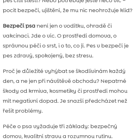
pes cítil štěstí? Nebo potřebuje ještě něco víc –
Skryté hrozby doma: toxické složky v

pocit bezpečí, ujištění, že mu nic neohrožuje klid?
prostředí, které často přehlížíme
vyhýbání se toxickým složkám v krmivu: jak
Bezpečí psa
není jen o vodítku, ohradě či

číst etikety bez stresu
vakcinaci. Jde o víc. O prostředí domova, o
Citlivé zažívání a alergie: proč je složení

správnou péči o srst, i o to, co jí. Pes v bezpečí je
krmiva klíčové pro pohodu
pes zdravý, spokojený, bez stresu.
Hypoalergenní krmivo jako prevence: kdy

a jak na změnu jídelníčku
Proč je důležité vyhýbat se škodlivinám každý
CricksyDog jako bezpečná volba pro

den, a ne jen při návštěvě obchodu? Nepatrné
každého psa: bez kuřecího masa a bez
škody od krmiva, kosmetiky či prostředí mohou
pšenice
mít negativní dopad. Je snazší předcházet než
Chucky pro štěňata: bezpečný start do

řešit problémy.
života bez zbytečných rizik
Juliet pro malé psy a Ted pro střední a

Péče o psa vyžaduje tři základy: bezpečný
velké: výběr proteinů podle potřeb
domov, kvalitní stravu a rozumnou rutinu.