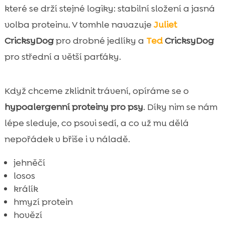
které se drží stejné logiky: stabilní složení a jasná
volba proteinu. V tomhle navazuje
Juliet
CricksyDog
pro drobné jedlíky a
Ted
CricksyDog
pro střední a větší parťáky.
Když chceme zklidnit trávení, opíráme se o
hypoalergenní proteiny pro psy
. Díky nim se nám
lépe sleduje, co psovi sedí, a co už mu dělá
nepořádek v břiše i v náladě.
jehněčí
losos
králík
hmyzí protein
hovězí