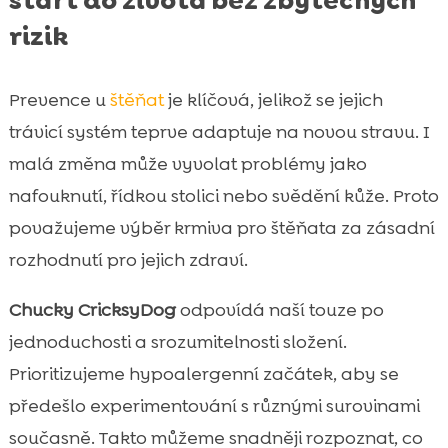
start do života bez zbytečných
rizik
Prevence u
štěňat
je klíčová, jelikož se jejich
trávicí systém teprve adaptuje na novou stravu. I
malá změna může vyvolat problémy jako
nafouknutí, řídkou stolici nebo svědění kůže. Proto
považujeme výběr krmiva pro štěňata za zásadní
rozhodnutí pro jejich zdraví.
Chucky CricksyDog
odpovídá naší touze po
jednoduchosti a srozumitelnosti složení.
Prioritizujeme hypoalergenní začátek, aby se
předešlo experimentování s různými surovinami
současně. Takto můžeme snadněji rozpoznat, co