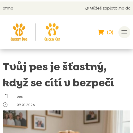
🤝
Můžeš zaplatit i na dobírku
(0)
Tvůj pes je šťastný,
když se cítí v bezpečí
m
pes
}
09.01.2026