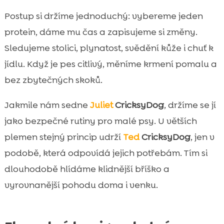
Postup si držíme jednoduchý: vybereme jeden
protein, dáme mu čas a zapisujeme si změny.
Sledujeme stolici, plynatost, svědění kůže i chuť k
jídlu. Když je pes citlivý, měníme krmení pomalu a
bez zbytečných skoků.
Jakmile nám sedne
Juliet
CricksyDog
, držíme se jí
jako bezpečné rutiny pro malé psy. U větších
plemen stejný princip udrží
Ted
CricksyDog
, jen v
podobě, která odpovídá jejich potřebám. Tím si
dlouhodobě hlídáme klidnější bříško a
vyrovnanější pohodu doma i venku.