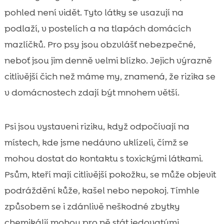
pohled není vidět. Tyto látky se usazují na
podlaží, v postelích a na tlapách domácích
mazlíčků. Pro psy jsou obzvlášť nebezpečné,
neboť jsou jim denně velmi blízko. Jejich výrazně
citlivější čich než máme my, znamená, že rizika se
v domácnostech zdají být mnohem větší.
Psi jsou vystaveni riziku, když odpočívají na
místech, kde jsme nedávno uklízeli, čímž se
mohou dostat do kontaktu s toxickými látkami.
Psům, kteří mají citlivější pokožku, se může objevit
podráždění kůže, kašel nebo nepokoj. Tímhle
způsobem se i zdánlivě neškodné zbytky
chemikálií mohou pro ně stát jedovatými.