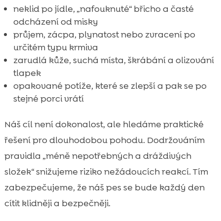
neklid po jídle, „nafouknuté“ břicho a časté
odcházení od misky
průjem, zácpa, plynatost nebo zvracení po
určitém typu krmiva
zarudlá kůže, suchá místa, škrábání a olizování
tlapek
opakované potíže, které se zlepší a pak se po
stejné porci vrátí
Náš cíl není dokonalost, ale hledáme praktické
řešení pro dlouhodobou pohodu. Dodržováním
pravidla „méně nepotřebných a dráždivých
složek“ snižujeme riziko nežádoucích reakcí. Tím
zabezpečujeme, že náš pes se bude každý den
cítit klidněji a bezpečněji.