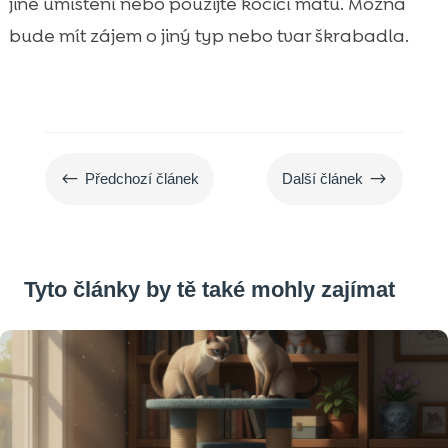
jiné umístění nebo použijte kočičí mátu. Možná
bude mít zájem o jiný typ nebo tvar škrabadla.
#
$
Předchozí článek
Další článek
Tyto články by tě také mohly zajímat