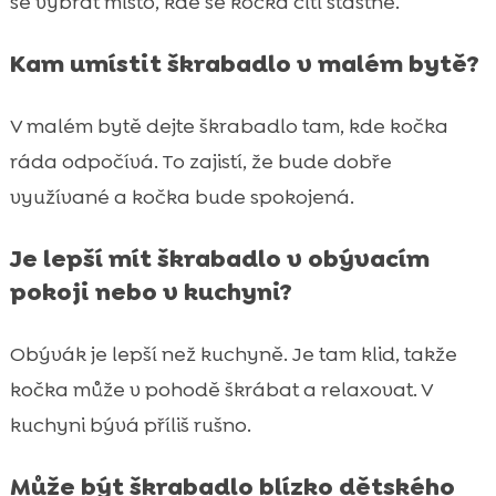
se vybrat místo, kde se kočka cítí šťastně.
Kam umístit škrabadlo v malém bytě?
V malém bytě dejte škrabadlo tam, kde kočka
ráda odpočívá. To zajistí, že bude dobře
využívané a kočka bude spokojená.
Je lepší mít škrabadlo v obývacím
pokoji nebo v kuchyni?
Obývák je lepší než kuchyně. Je tam klid, takže
kočka může v pohodě škrábat a relaxovat. V
kuchyni bývá příliš rušno.
Může být škrabadlo blízko dětského