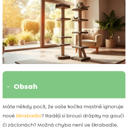
Obsah
3
Význam škrabadla pro kočky
Máte někdy pocit, že vaše kočka mastně ignoruje

Optimální umístění škrabadla
nové
škrabadlo
? Raději si brousí drápky na gauči

Vhodné umístění škrabadla závisí na
či záclonách? Možná chyba není ve škrabadle,
