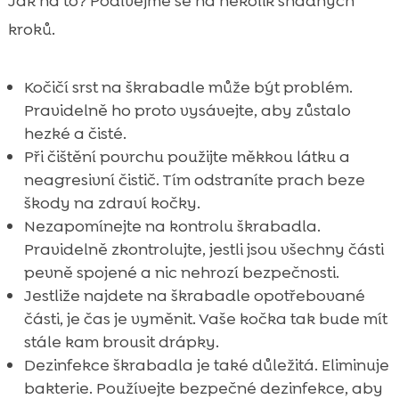
Jak na to? Podívejme se na několik snadných
kroků.
Kočičí srst na škrabadle může být problém.
Pravidelně ho proto vysávejte, aby zůstalo
hezké a čisté.
Při čištění povrchu použijte měkkou látku a
neagresivní čistič. Tím odstraníte prach beze
škody na zdraví kočky.
Nezapomínejte na kontrolu škrabadla.
Pravidelně zkontrolujte, jestli jsou všechny části
pevně spojené a nic nehrozí bezpečnosti.
Jestliže najdete na škrabadle opotřebované
části, je čas je vyměnit. Vaše kočka tak bude mít
stále kam brousit drápky.
Dezinfekce škrabadla je také důležitá. Eliminuje
bakterie. Používejte bezpečné dezinfekce, aby