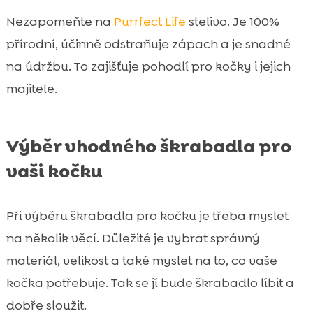
Nezapomeňte na
Purrfect Life
stelivo. Je 100%
přírodní, účinně odstraňuje zápach a je snadné
na údržbu. To zajišťuje pohodlí pro kočky i jejich
majitele.
Výběr vhodného škrabadla pro
vaši kočku
Při výběru škrabadla pro kočku je třeba myslet
na několik věcí. Důležité je vybrat správný
materiál, velikost a také myslet na to, co vaše
kočka potřebuje. Tak se jí bude škrabadlo líbit a
dobře sloužit.