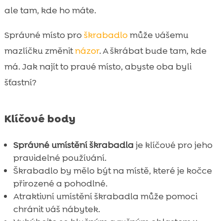
prostoru
ale tam, kde ho máte.
Jak zvolit správné místo v pokoji

Správné místo pro
škrabadlo
může vášemu
Vyhýbat se hlučným a rušným oblastem

mazlíčku změnit
názor
. A škrábat bude tam, kde
Škrabadlo v blízkosti spacího místa kočky

má. Jak najít to pravé místo, abyste oba byli
Škrabadlo v obývacím pokoji nebo

kuchyni?
šťastní?
Použití více škrabadel v domácnosti

Kvalitní strava pro zdravé kočky

Klíčové body
Výběr vhodného škrabadla pro vaši kočku

Tipy pro údržbu škrabadla

Správné umístění škrabadla
je klíčové pro jeho
Alternativní použití škrabadla
pravidelné používání.

Škrabadlo by mělo být na místě, které je kočce
Nezapomeň na vhodné stelivo

přirozené a pohodlné.
Závěr

Atraktivní umístění škrabadla může pomoci
FAQ

chránit váš nábytek.