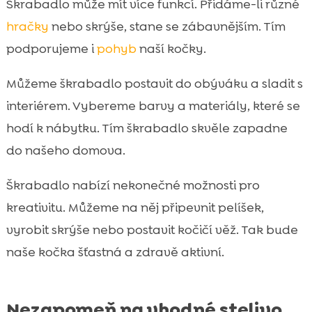
Škrabadlo může mít více funkcí. Přidáme-li různé
hračky
nebo skrýše, stane se zábavnějším. Tím
podporujeme i
pohyb
naší kočky.
Můžeme škrabadlo postavit do obýváku a sladit s
interiérem. Vybereme barvy a materiály, které se
hodí k nábytku. Tím škrabadlo skvěle zapadne
do našeho domova.
Škrabadlo nabízí nekonečné možnosti pro
kreativitu. Můžeme na něj připevnit pelíšek,
vyrobit skrýše nebo postavit kočičí věž. Tak bude
naše kočka šťastná a zdravě aktivní.
Nezapomeň na vhodné stelivo