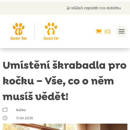
🤝
Můžeš zaplatit i na dobírku
(0)
Umístění škrabadla pro
kočku – Vše, co o něm
musíš vědět!
m
kočka
}
11.04.2025