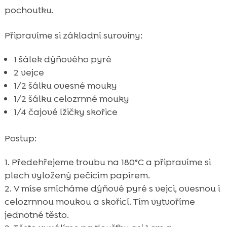
pochoutku.
Připravíme si základní suroviny:
1 šálek dýňového pyré
2 vejce
1/2 šálku ovesné mouky
1/2 šálku celozrnné mouky
1/4 čajové lžičky skořice
Postup:
Předehřejeme troubu na 180°C a připravíme si
plech vyložený pečicím papírem.
V míse smícháme dýňové pyré s vejci, ovesnou i
celozrnnou moukou a skořicí. Tím vytvoříme
jednotné těsto.