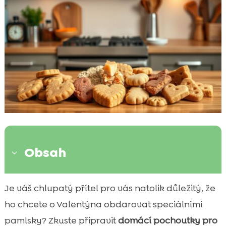
Obsah
3
Úvod: Proč připravovat domácí
Je váš chlupatý přítel pro vás natolik důležitý, že

valentýnské pamlsky pro psy?
ho chcete o Valentýna obdarovat speciálními
Výhody domácích pamlsků pro psy

pamlsky? Zkuste připravit
domácí pochoutky pro