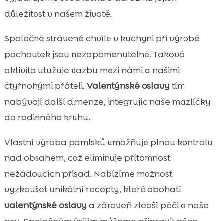
důležitost v našem životě.
Společné strávené chvíle v kuchyni při výrobě
pochoutek jsou nezapomenutelné. Taková
aktivita utužuje vazbu mezi námi a našimi
čtyřnohými přáteli.
Valentýnské oslavy
tím
nabývají další dimenze, integrujíc naše mazlíčky
do rodinného kruhu.
Vlastní výroba pamlsků umožňuje plnou kontrolu
nad obsahem, což eliminuje přítomnost
nežádoucích přísad. Nabízíme možnost
vyzkoušet unikátní recepty, které obohatí
valentýnské oslavy
a zároveň zlepší péči o naše
psy. Společným úsilím můžeme připravit něco