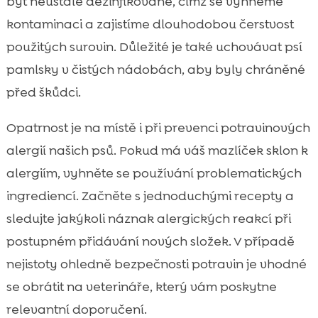
být neustále dezinfikované, čímž se vyhneme
kontaminaci a zajistíme dlouhodobou čerstvost
použitých surovin. Důležité je také uchovávat psí
pamlsky v čistých nádobách, aby byly chráněné
před škůdci.
Opatrnost je na místě i při prevenci potravinových
alergií našich psů. Pokud má váš mazlíček sklon k
alergiím, vyhněte se používání problematických
ingrediencí. Začněte s jednoduchými recepty a
sledujte jakýkoli náznak alergických reakcí při
postupném přidávání nových složek. V případě
nejistoty ohledně bezpečnosti potravin je vhodné
se obrátit na veterináře, který vám poskytne
relevantní doporučení.