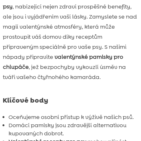
Bezpečnost při přípravě domácích

psy
, nabízející nejen zdraví prospěšné benefity,
pamlsků
ale jsou i vyjádřením vaší lásky. Zamyslete se nad
Ingredience potřebné pro valentýnskou

magií valentýnské atmosféry, která může
pochoutku pro psa
prostoupit váš domov díky receptům
Recept na valentýnské srdce z jater

připraveným speciálně pro vaše psy. S našimi
Pečené_dýňové_valentýnské_pamlsky

nápady připravíte
valentýnské pamlsky pro
Mražené_jogurtové_valentýnské_dobroty

chlupáče
, jež bezpochyby vykouzlí úsměv na
Zdravé_rybí_dobroty_pro_psy

tváři vašeho čtyřnohého kamaráda.
Valentýnské_pamlsky_z_králíka

Jak_skladovat_domácí_pamlsky

Jiné_varianty_receptů:_Kreativita_při_vytvá
Klíčové body

Jak_vyrobAdd

textit_pamlsky_hypoalergenní_a_bezlepkov
Oceňujeme osobní přístup k výživě našich psů.
Domácí pamlsky jsou zdravější alternativou
CricksyDog:_Ideální_hypoalergenní_krmivo

kupovaných dobrot.
Recept_na_jednoduché_valentýnské_sušen
