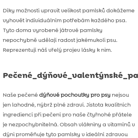
Díky možnosti upravit velikost pamlsků dokážeme
vyhovět individuálním potřebám každého psa.
Tyto doma vyrobené játrové pamlsky
nepochybně udělají radost jakémukoli psu.
Reprezentují náš vřelý projev lásky k nim.
Pečené_dýňové_valentýnské_p
Naše pečené
dýňové pochoutky pro psy
nejsou
jen lahodné, nýbrž plné zdraví. Jistota kvalitních
ingrediencí při pečení pro naše čtyřnohé přátele
je nezpochybnitelná. Obsah vlákniny a vitamínů v
dýni proměňuje tyto pamlsky v ideální zdravou