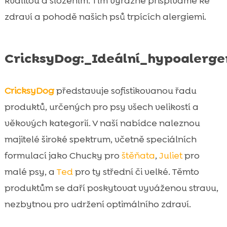
kvalitou a složením. Tím výrazně přispíváme ke
zdraví a pohodě našich psů trpících alergiemi.
CricksyDog:_Ideální_hypoalerg
CricksyDog
představuje sofistikovanou řadu
produktů, určených pro psy všech velikostí a
věkových kategorií. V naší nabídce naleznou
majitelé široké spektrum, včetně speciálních
formulací jako Chucky pro
štěňata
,
Juliet
pro
malé psy, a
Ted
pro ty střední či velké. Těmto
produktům se daří poskytovat vyváženou stravu,
nezbytnou pro udržení optimálního zdraví.