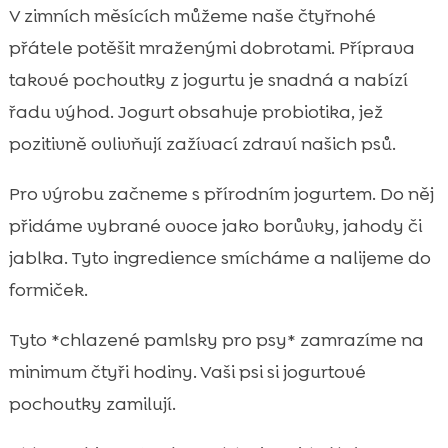
V zimních měsících můžeme naše čtyřnohé
přátele potěšit mraženými dobrotami. Příprava
takové pochoutky z jogurtu je snadná a nabízí
řadu výhod. Jogurt obsahuje probiotika, jež
pozitivně ovlivňují zažívací zdraví našich psů.
Pro výrobu začneme s přírodním jogurtem. Do něj
přidáme vybrané ovoce jako borůvky, jahody či
jablka. Tyto ingredience smícháme a nalijeme do
formiček.
Tyto *chlazené pamlsky pro psy* zamrazíme na
minimum čtyři hodiny. Vaši psi si jogurtové
pochoutky zamilují.