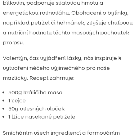
bílkovin, podporuje svalovou hmotu a
energetickou rovnováhu. Obohacení o bylinky,
například petržel či heřmánek, zvyšuje chuťovou
a nutriční hodnotu těchto masových pochoutek
pro psy.
Valentýn, čas vyjádření lásky, nás inspiruje k
vytvoření něčeho výjimečného pro naše
mazlíčky. Recept zahrnuje:
500g králičího masa
1 vejce
50g ovesných vloček
1 lžíce nasekané petržele
Smícháním všech ingrediencí a formováním