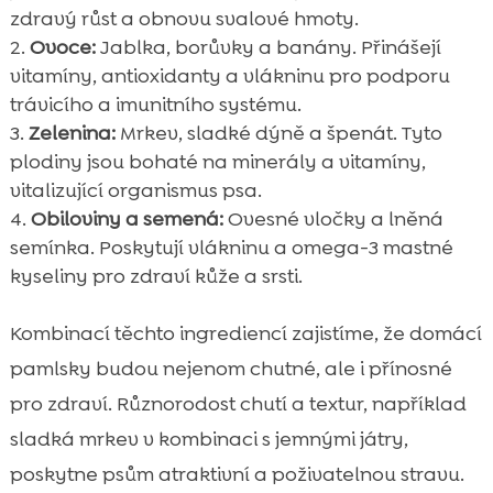
zdravý růst a obnovu svalové hmoty.
Ovoce:
Jablka, borůvky a banány. Přinášejí
vitamíny, antioxidanty a vlákninu pro podporu
trávicího a imunitního systému.
Zelenina:
Mrkev, sladké dýně a špenát. Tyto
plodiny jsou bohaté na minerály a vitamíny,
vitalizující organismus psa.
Obiloviny a semená:
Ovesné vločky a lněná
semínka. Poskytují vlákninu a omega-3 mastné
kyseliny pro zdraví kůže a srsti.
Kombinací těchto ingrediencí zajistíme, že domácí
pamlsky budou nejenom chutné, ale i přínosné
pro zdraví. Různorodost chutí a textur, například
sladká mrkev v kombinaci s jemnými játry,
poskytne psům atraktivní a poživatelnou stravu.