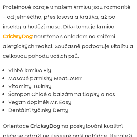
Proteinové zdroje v našem krmivu jsou rozmanité
– od jehněčího, přes lososa a králíka, až po
insekty a hovězí maso. Díky tomu je krmivo
CricksyDog
navrženo s ohledem na snížení
alergických reakcí. Současně podporuje vitalitu a
celkovou pohodu vašich psů.
Vlhké krmivo Ely
Masové pamlsky MeatLover
Vitamíny Twinky
Šampon Chloé a balzám na tlapky a nos
Vegan doplněk Mr. Easy
Dentální tyčinky Denty
Orientace
CricksyDog
na poskytování kvalitní
péče se odráží ve veškeré naší nabídce. Nezáleží