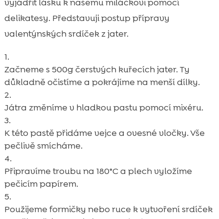
vyjádřit lásku k našemu miláčkovi pomocí
delikatesy. Představuji postup přípravy
valentýnských srdíček z jater.
Začneme s 500g čerstvých kuřecích jater. Ty
důkladně očistíme a pokrájíme na menší dílky.
Játra změníme v hladkou pastu pomocí mixéru.
K této pastě přidáme vejce a ovesné vločky. Vše
pečlivě smícháme.
Připravíme troubu na 180°C a plech vyložíme
pečicím papírem.
Použijeme formičky nebo ruce k vytvoření srdíček