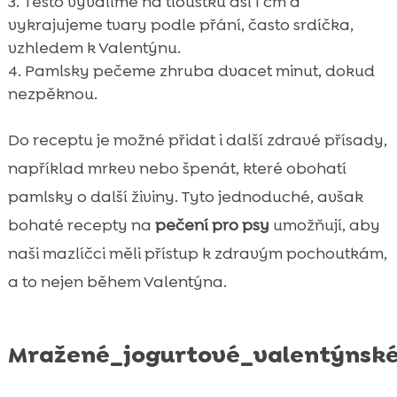
Těsto vyválíme na tloušťku asi 1 cm a
vykrajujeme tvary podle přání, často srdíčka,
vzhledem k Valentýnu.
Pamlsky pečeme zhruba dvacet minut, dokud
nezpěknou.
Do receptu je možné přidat i další zdravé přísady,
například mrkev nebo špenát, které obohatí
pamlsky o další živiny. Tyto jednoduché, avšak
bohaté recepty na
pečení pro psy
umožňují, aby
naši mazlíčci měli přístup k zdravým pochoutkám,
a to nejen během Valentýna.
Mražené_jogurtové_valentýnsk