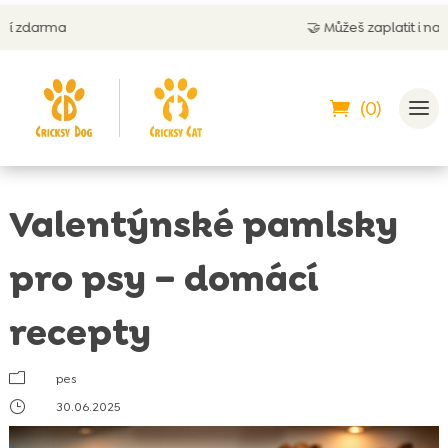
🤝
Můžeš zaplatit i na dobírku
(0)
Valentýnské pamlsky
pro psy – domácí
recepty
m
pes
}
30.06.2025