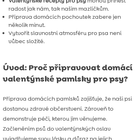
Valentýnské recepty pro psy
mohou přinést
Sladké_jahodové_pamlsky

radost jak nám, tak našim mazlíčkům.
Tipy_na_dekorace_a_prezentaci_valentýns

Příprava domácích pochoutek zabere jen
Závěr
několik minut.

Vytvořit slavnostní atmosféru pro psa není
FAQ

vůbec složité.
Úvod: Proč připravovat domácí
valentýnské pamlsky pro psy?
Příprava domácích pamlsků zajišťuje, že naši psi
dostanou zdravé občerstvení. Zároveň to
demonstruje péči, kterou jim věnujeme.
Začleněním psů do valentýnských oslav
vyjadřujeme svou lásku a důraz na jejich