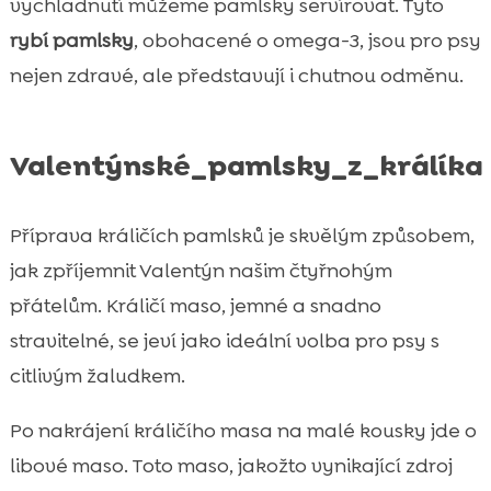
vychladnutí můžeme pamlsky servírovat. Tyto
rybí pamlsky
, obohacené o omega-3, jsou pro psy
nejen zdravé, ale představují i chutnou odměnu.
Valentýnské_pamlsky_z_králíka
Příprava králičích pamlsků je skvělým způsobem,
jak zpříjemnit Valentýn našim čtyřnohým
přátelům. Králičí maso, jemné a snadno
stravitelné, se jeví jako ideální volba pro psy s
citlivým žaludkem.
Po nakrájení králičího masa na malé kousky jde o
libové maso. Toto maso, jakožto vynikající zdroj