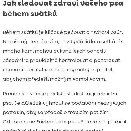
Jak sledovat zdraví vašeho psa
během svátků
Během svátků je klíčové pečovat o *zdraví psů*.
Narušený denní režim, nezvyklá jídla a setkání s
mnoha lidmi mohou ovlivnit jejich pohodu.
Zásadní je pravidelně kontrolovat a pozorovat
chování a návyky našich čtyřnohých přátel,
abychom předešli možným komplikacím.
Prvním krokem je pečlivé sledování jídelníčku
psa. Je důležité vyhnout se podávání nezvyklých
potravin, aby se předešlo trávicím potížím.
Odborníci ve *veterinární péče* dokážou poradit
optimální dietu pro toto stresové období.