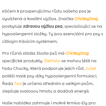
Klíčem k prosperujícímu růstu vašeho psa je
vyvážená a kvalitní výživa. Značka
CricksyDog
poskytuje
zdravou výživu psa
, specializující se na
hypoalergenní složky. Ty jsou esenciální pro psy s
citlivým trávicím systémem.
Pro různá stádia života psů má
CricksyDog
specifické produkty.
Štěňata
se mohou těšit na
řadu Chucky, která podporuje jejich růst.
Juliet
potěší malé psy díky hypoalergenní formulaci.
Řada
Ted
je určena středním a velkým psům,
zlepšuje svalovou hmotu a dodává energii.
Naše nabídka zahrnuje i mokré krmivo Ely pro