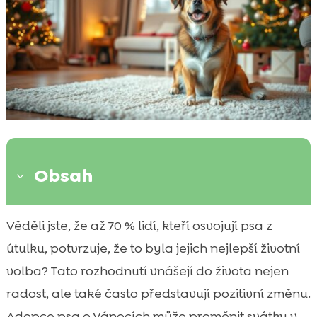
Obsah
3
Radost z nového člena rodiny
Věděli jste, že až 70 % lidí, kteří osvojují psa z

První Vánoce se psem
útulku, potvrzuje, že to byla jejich nejlepší životní

Vánoční pes z útulku: Překvapení pro celou
volba? Tato rozhodnutí vnášejí do života nejen

rodinu
radost, ale také často představují pozitivní změnu.
Jak vybrat správného psa z útulku

Adopce psa o Vánocích může proměnit svátky v