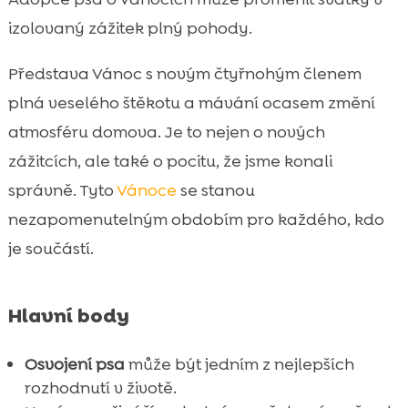
Jak se připravit na příchod nového pejska

izolovaný zážitek plný pohody.
CricksyDog: Nejlepší výživa pro vášho

nového psa
Představa Vánoc s novým čtyřnohým členem
Spolupráce a sociální interakce psa během
plná veselého štěkotu a mávání ocasem změní

Vánoc
atmosféru domova. Je to nejen o nových
Bezpečnostní tipy pro psy během svátků

zážitcích, ale také o pocitu, že jsme konali
Tipy na dárky pro vašeho psa

správně. Tyto
Vánoce
se stanou
Příprava vánočního menu, které je vhodné

nezapomenutelným obdobím pro každého, kdo
pro psy
je součástí.
Svátky a zábava: Jak zapojit psa do

rodinných aktivit
Jak sledovat zdraví vašeho psa během
Hlavní body

svátků
Jak řešit stres u nového psa během svátků
Osvojení psa
může být jedním z nejlepších

rozhodnutí v životě.
Závěr
