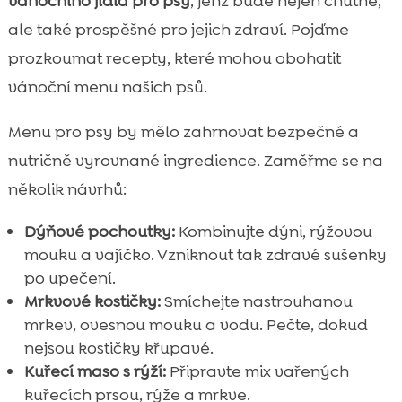
vánočního jídla pro psy
, jenž bude nejen chutné,
ale také prospěšné pro jejich zdraví. Pojďme
prozkoumat recepty, které mohou obohatit
vánoční menu našich psů.
Menu pro psy by mělo zahrnovat bezpečné a
nutričně vyrovnané ingredience. Zaměřme se na
několik návrhů:
Dýňové pochoutky:
Kombinujte dýni, rýžovou
mouku a vajíčko. Vzniknout tak zdravé sušenky
po upečení.
Mrkvové kostičky:
Smíchejte nastrouhanou
mrkev, ovesnou mouku a vodu. Pečte, dokud
nejsou kostičky křupavé.
Kuřecí maso s rýží:
Připravte mix vařených
kuřecích prsou, rýže a mrkve.