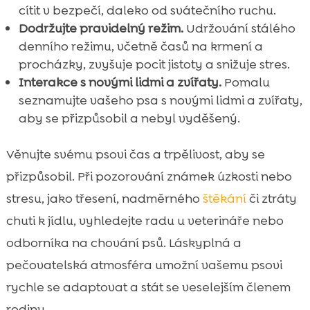
cítit v bezpečí, daleko od svátečního ruchu.
Dodržujte pravidelný režim.
Udržování stálého
denního režimu, včetně časů na krmení a
procházky, zvyšuje pocit jistoty a snižuje stres.
Interakce s novými lidmi a zvířaty.
Pomalu
seznamujte vašeho psa s novými lidmi a zvířaty,
aby se přizpůsobil a nebyl vyděšený.
Věnujte svému psovi čas a trpělivost, aby se
přizpůsobil. Při pozorování známek úzkosti nebo
stresu, jako třesení, nadměrného
štěkání
či ztráty
chuti k jídlu, vyhledejte radu u veterináře nebo
odborníka na chování psů. Láskyplná a
pečovatelská atmosféra umožní vašemu psovi
rychle se adaptovat a stát se veselejším členem
rodiny.