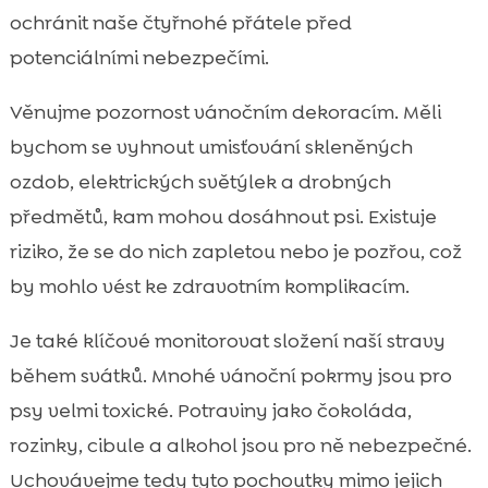
ochránit naše čtyřnohé přátele před
potenciálními nebezpečími.
Věnujme pozornost vánočním dekoracím. Měli
bychom se vyhnout umisťování skleněných
ozdob, elektrických světýlek a drobných
předmětů, kam mohou dosáhnout psi. Existuje
riziko, že se do nich zapletou nebo je pozřou, což
by mohlo vést ke zdravotním komplikacím.
Je také klíčové monitorovat složení naší stravy
během svátků. Mnohé vánoční pokrmy jsou pro
psy velmi toxické. Potraviny jako čokoláda,
rozinky, cibule a alkohol jsou pro ně nebezpečné.
Uchovávejme tedy tyto pochoutky mimo jejich