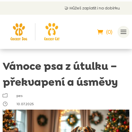
🤝
Můžeš zaplatit i na dobírku
(0)
Vánoce psa z útulku –
překvapení a úsměvy
m
pes
}
10.07.2025