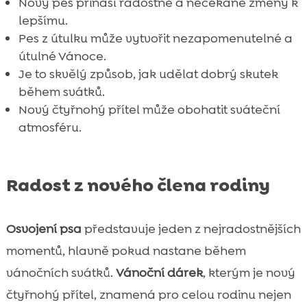
Nový pes přináší radostné a nečekané změny k
FAQ

lepšímu.
Pes z útulku může vytvořit nezapomenutelné a
útulné Vánoce.
Je to skvělý způsob, jak udělat dobrý skutek
během svátků.
Nový čtyřnohý přítel může obohatit sváteční
atmosféru.
Radost z nového člena rodiny
Osvojení psa
představuje jeden z nejradostnějších
momentů, hlavně pokud nastane během
vánočních svátků.
Vánoční dárek
, kterým je nový
čtyřnohý přítel, znamená pro celou rodinu nejen