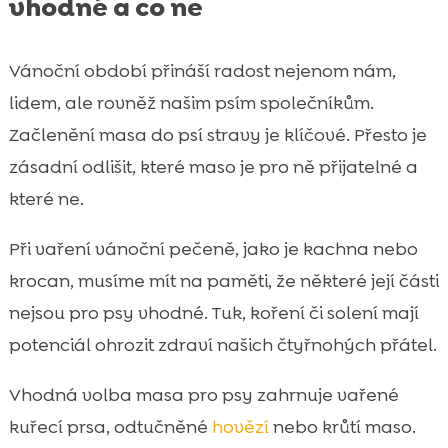
vhodné a co ne
Vánoční období přináší radost nejenom nám,
lidem, ale rovněž našim psím společníkům.
Začlenění masa do psí stravy je klíčové. Přesto je
zásadní odlišit, které maso je pro ně přijatelné a
které ne.
Při vaření vánoční pečeně, jako je kachna nebo
krocan, musíme mít na paměti, že některé její části
nejsou pro psy vhodné. Tuk, koření či solení mají
potenciál ohrozit zdraví našich čtyřnohých přátel.
Vhodná volba masa pro psy zahrnuje vařené
kuřecí prsa, odtučněné
hovězí
nebo krůtí maso.