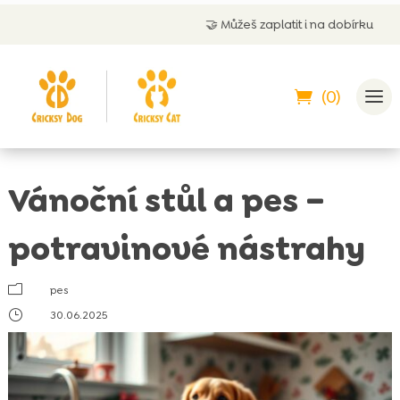
🤝
Můžeš zaplatit i na dobírku
(0)
Vánoční stůl a pes –
potravinové nástrahy
m
pes
}
30.06.2025