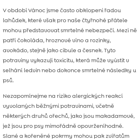
V období Vánoc jsme často obklopeni řadou
lahůdek, které však pro naše čtyřnohé přátele
mohou představovat smrtelné nebezpečí. Mezi ně
patří čokoláda, hroznové víno a rozinky,
avokádo, stejně jako cibule a česnek. Tyto
potraviny vykazují toxicitu, která může vyústit v
selhání ledvin nebo dokonce smrtelné následky u
psů.
Nezapomínejme na riziko alergických reakcí
vyvolaných běžnými potravinami, včetně
některých druhů ořechů, jako jsou makadamové,
jež jsou pro psy mimořádně opovrženíhodné.
Slané a kořeněné pokrmy mohou pak zvířatům