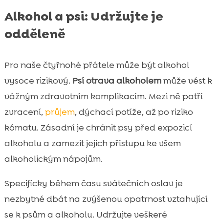
Alkohol a psi: Udržujte je
odděleně
Pro naše čtyřnohé přátele může být alkohol
vysoce rizikový.
Psí otrava alkoholem
může vést k
vážným zdravotním komplikacím. Mezi ně patří
zvracení,
průjem
, dýchací potíže, až po riziko
kómatu. Zásadní je chránit psy před expozicí
alkoholu a zamezit jejich přístupu ke všem
alkoholickým nápojům.
Specificky během času svátečních oslav je
nezbytné dbát na zvýšenou opatrnost vztahující
se k psům a alkoholu. Udržujte veškeré