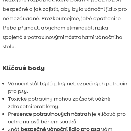
Čokoláda a další sladkosti: Proč jsou

bezpečné a jak zajistit, aby bylo vánoční jídlo pro
nebezpečné
ně nezávadné. Prozkoumejme, jaké opatření je
Vařená a pečená masa: Co je vhodné a co

třeba přijmout, abychom eliminováli rizika
ne
spojená s potravinovými nástrahami vánočního
Alkohol a psi: Udržujte je odděleně

stolu.
Speciální vánoční jídlo pro psa: CricksyDog

Důležitost správného krmení během svátků

Tipy na zdravé a chutné pamlsky
Klíčové body

Opatření u psi s alergiemi

Vánoční stůl bývá plný nebezpečných potravin
Nezapomeňte na hydrataci

pro psy.
Jak postupovat při otravě jídlem

Toxické potraviny mohou způsobit vážné
Domácí ošetření a péče o psa

zdravotní problémy.
Vánoční výzdoba a její nebezpečí

Prevence potravinových nástrah
je klíčová pro
Závěr
ochranu psů během svátků.

Znát
bezpečné vánoční jídlo pro psa
vám
FAQ
