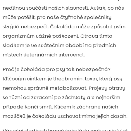
nedílnou součástí našich slavností. Avšak, co nás
může potěšit, pro naše čtyřnohé společníky
skrývá nebezpečí. Čokoláda může způsobit psím
organizmům vážné poškození. Otrava tímto
sladkem je ve svátečním období na předních
místech veterinárních intervencí.
Proč je čokoláda pro psy tak nebezpečná?
Klíčovým viníkem je theobromin, toxin, který psy
nemohou správně metabolizovat. Projevy otravy
se různí od zvracení po záchvaty a v nejhorším
případě končí smrtí. Klíčem k záchraně našich
mazlíčků je čokoládu uschovat mimo jejich dosah.
Vánoční sladkosti kromě čokolády mohou skrývat