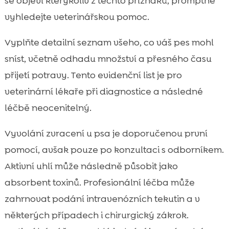
se objeví kterýkoliv z těchto příznaků, promptně
vyhledejte veterinářskou pomoc.
Vyplňte detailní seznam všeho, co váš pes mohl
sníst, včetně odhadu množství a přesného času
přijetí potravy. Tento evidenční list je pro
veterinární lékaře při diagnostice a následné
léčbě neocenitelný.
Vyvolání zvracení u psa je doporučenou první
pomocí, avšak pouze po konzultaci s odborníkem.
Aktivní uhlí může následně působit jako
absorbent toxinů. Profesionální léčba může
zahrnovat podání intravenózních tekutin a v
některých případech i chirurgický zákrok.