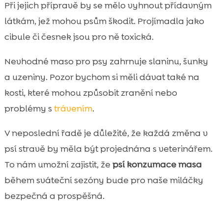
Při jejich přípravě by se mělo vyhnout přídavným
látkám, jež mohou psům škodit. Projímadla jako
cibule či česnek jsou pro ně toxická.
Nevhodné maso pro psy zahrnuje slaninu, šunky
a uzeniny. Pozor bychom si měli dávat také na
kosti, které mohou způsobit zranění nebo
problémy s
trávením
.
V neposlední řadě je důležité, že každá změna v
psí stravě by měla být projednána s veterinářem.
To nám umožní zajistit, že
psí konzumace masa
během sváteční sezóny bude pro naše miláčky
bezpečná a prospěšná.