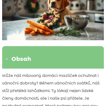
Obsah
3
Úvod k vánočnímu jídlu pro psy
Může náš milovaný domácí mazlíček ochutnat i

Proč je důležité dbát na to, co pes jí během
vánoční dobroty? Během vánočních svátků, náš

Vánoc
stůl přetéká lahůdkami. Ty lákají nejen lidské
Bezpečné vánoční jídlo pro psa

členy domácnosti, ale i naše psí přátele. Je
Jaké potraviny jsou pro psy nebezpečné

nezbytné rozpoznat, které pokrmy jsou pro psy