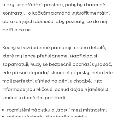
tvary, uspořádání prostoru, pohyby i barevné
kontrasty. To kočkám pomáhá vytvořit mentální
obrázek jejich domova, aby poznaly, co do něj
patří a co ne.
Kočky si každodenně pamatují mnoho detailů,
které my lehce přehlédneme. Například si
zapamatují, kudy se bezpečně obchází vysavač,
kde přesně dopadají sluneční paprsky, nebo kde
mají perfektní výhled na dění v chodbě. Tyto
informace jsou klíčové, pokud dojde k jakékoliv
změně v domácím prostředí.
rozmístění nábytku a „trasy“ mezi místnostmi
polohu záchodu, škrabadla a misky