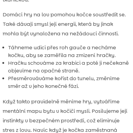
Domácí hry na lov pomohou kočce soustředit se.
Také dávají smysl její energii, která by jinak
mohla být vynaložena na nežádoucí činnosti.
Táhneme udici přes roh gauče a necháme
kočku, aby se zaměřila na zmizení hračky.
Hračku schováme za krabici a poté ji nečekaně
objevíme na opačné straně.
Přesměrováváme kořist do tunelu, změníme
směr až v jeho konečné fázi.
Když takto pravidelně měníme hry, vytváříme
mentální mapu bytu v kočičí mysli. Posilujeme její
instinkty v bezpečném prostředí, což eliminuje
stres z lovu. Navíc když je kočka zaměstnaná