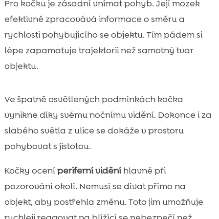
Pro kočku je zásadní vnímat pohyb. Její mozek
efektivně zpracovává informace o směru a
rychlosti pohybujícího se objektu. Tím pádem si
lépe zapamatuje trajektorii než samotný tvar
objektu.
Ve špatně osvětlených podmínkách kočka
vynikne díky svému nočnímu vidění. Dokonce i za
slabého světla z ulice se dokáže v prostoru
pohybovat s jistotou.
Kočky ocení
periferní vidění
hlavně při
pozorování okolí. Nemusí se dívat přímo na
objekt, aby postřehla změnu. Toto jim umožňuje
rychleji reagovat na blížící se nebezpečí než