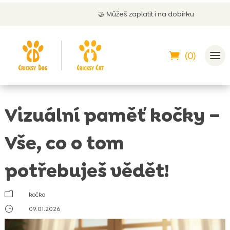
🤝
Můžeš zaplatit i na dobírku
(0)
Vizuální paměť kočky –
Vše, co o tom
potřebuješ vědět!
m
kočka
}
09.01.2026