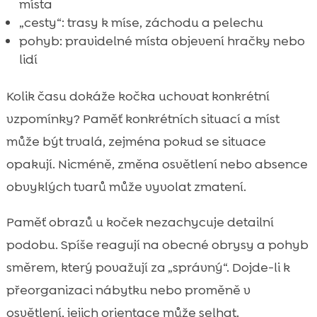
místa
„cesty“: trasy k míse, záchodu a pelechu
pohyb: pravidelné místa objevení hračky nebo
lidí
Kolik času dokáže kočka uchovat konkrétní
vzpomínky? Paměť konkrétních situací a míst
může být trvalá, zejména pokud se situace
opakují. Nicméně, změna osvětlení nebo absence
obvyklých tvarů může vyvolat zmatení.
Paměť obrazů u koček nezachycuje detailní
podobu. Spíše reagují na obecné obrysy a pohyb
směrem, který považují za „správný“. Dojde-li k
přeorganizaci nábytku nebo proměně v
osvětlení, jejich orientace může selhat.