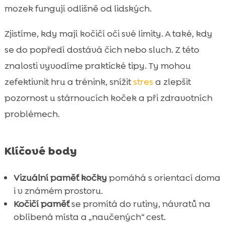
mozek fungují odlišně od lidských.
Stres, nuda a prostředí: co paměti pomáhá

a co ji brzdí
Zjistíme, kdy mají kočičí oči své limity. A také, kdy
Koťata vs. dospělé kočky vs. senioři: změny

se do popředí dostává čich nebo sluch. Z této
paměti v čase
znalosti vyvodíme praktické tipy. Ty mohou
Kdy zpozornět: zhoršená orientace a

zefektivnit hru a trénink, snížit
stres
a zlepšit
možné zdravotní příčiny
pozornost u stárnoucích koček a při zdravotních
Jak výživa a denní režim podporují

problémech.
soustředění a pohodu
Praktické tipy pro domácnost: jak kočce

usnadnit orientaci
Klíčové body
Produkty, které nám pomáhají v péči:

CricksyCat, Jasper, Bill a Purrfect Life
Vizuální paměť kočky
pomáhá s orientací doma
Závěr

i v známém prostoru.
FAQ
Kočičí paměť
se promítá do rutiny, návratů na

oblíbená místa a „naučených“ cest.