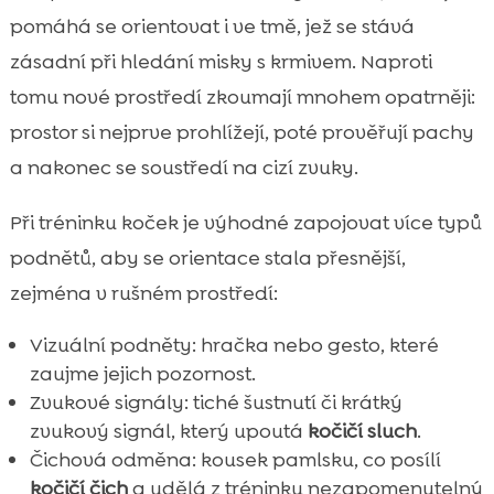
pomáhá se orientovat i ve tmě, jež se stává
zásadní při hledání misky s krmivem. Naproti
tomu nové prostředí zkoumají mnohem opatrněji:
prostor si nejprve prohlížejí, poté prověřují pachy
a nakonec se soustředí na cizí zvuky.
Při tréninku koček je výhodné zapojovat více typů
podnětů, aby se orientace stala přesnější,
zejména v rušném prostředí:
Vizuální podněty: hračka nebo gesto, které
zaujme jejich pozornost.
Zvukové signály: tiché šustnutí či krátký
zvukový signál, který upoutá
kočičí sluch
.
Čichová odměna: kousek pamlsku, co posílí
kočičí čich
a udělá z tréninku nezapomenutelný