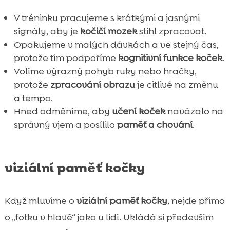
V tréninku pracujeme s krátkými a jasnými
signály, aby je
kočičí mozek
stihl zpracovat.
Opakujeme v malých dávkách a ve stejný čas,
protože tím podpoříme
kognitivní funkce koček
.
Volíme výrazný pohyb ruky nebo hračky,
protože
zpracování obrazu
je citlivé na změnu
a tempo.
Hned odměníme, aby
učení koček
navázalo na
správný vjem a posílilo
paměť a chování
.
viziální paměť kočky
Když mluvíme o
viziální paměť kočky
, nejde přímo
o „fotku v hlavě“ jako u lidí. Ukládá si především