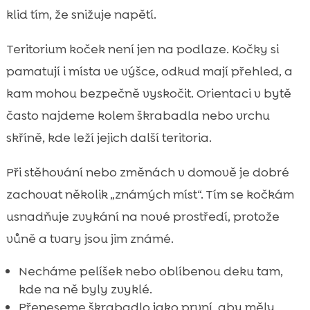
klid tím, že snižuje napětí.
Teritorium koček není jen na podlaze. Kočky si
pamatují i místa ve výšce, odkud mají přehled, a
kam mohou bezpečně vyskočit. Orientaci v bytě
často najdeme kolem škrabadla nebo vrchu
skříně, kde leží jejich další teritoria.
Při stěhování nebo změnách v domově je dobré
zachovat několik „známých míst“. Tím se kočkám
usnadňuje zvykání na nové prostředí, protože
vůně a tvary jsou jim známé.
Necháme pelíšek nebo oblíbenou deku tam,
kde na ně byly zvyklé.
Přeneseme škrabadlo jako první, aby měly