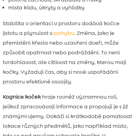
místa klidu, úkryty a vyhlídky
Stabilita v orientaci v prostoru dodává kočce
jistotu a plynulost v
pohybu
. Změna, jako je
přemístění křesla nebo uzavření dveří, může
způsobit opatrnost nebo podráždění. To není
tvrdohlavost, ale citlivost na změny, kterou mají
kočky. Vyžadují čas, aby si nové uspořádání
prostoru efektivně osvojily.
Kognice koček
hraje rovněž významnou roli,
jelikož zpracovávají informace a propojují je s již
známými vjemy. Dokáží si krátkodobě pamatovat
lokace různých předmětů, jako například místo,
kde se pod gaučem schovala hračka. V