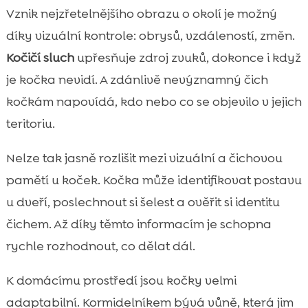
Vznik nejzřetelnějšího obrazu o okolí je možný
díky vizuální kontrole: obrysů, vzdáleností, změn.
Kočičí sluch
upřesňuje zdroj zvuků, dokonce i když
je kočka nevidí. A zdánlivě nevýznamný čich
kočkám napovídá, kdo nebo co se objevilo v jejich
teritoriu.
Nelze tak jasně rozlišit mezi vizuální a čichovou
pamětí u koček. Kočka může identifikovat postavu
u dveří, poslechnout si šelest a ověřit si identitu
čichem. Až díky těmto informacím je schopna
rychle rozhodnout, co dělat dál.
K domácímu prostředí jsou kočky velmi
adaptabilní. Kormidelníkem bývá vůně, která jim