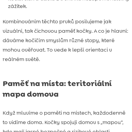
zážitek.
Kombinováním těchto prvků posilujeme jak
vizuální, tak čichovou paměť kočky. A co je hlavní:
dáváme kočičím smyslům různé stopy, které
mohou ověřovat. To vede k lepší orientaci v
reálném světě.
Paměť na místa: teritoriální
mapa domova
Když mluvíme o paměti na místech, každodenně
to vidíme doma. Kočky spojují domov s „mapou“,
kde mají jasné bezpečné a rizikové oblasti.