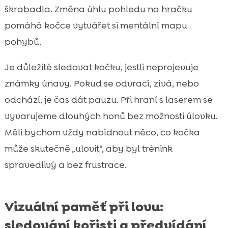
škrabadla. Změna úhlu pohledu na hračku
pomáhá kočce vytvářet si mentální mapu
pohybů.
Je důležité sledovat kočku, jestli neprojevuje
známky únavy. Pokud se odvrací, zívá, nebo
odchází, je čas dát pauzu. Při hraní s laserem se
vyvarujeme dlouhých honů bez možnosti úlovku.
Měli bychom vždy nabídnout něco, co kočka
může skutečně „ulovit“, aby byl trénink
spravedlivý a bez frustrace.
Vizuální paměť při lovu:
sledování kořisti a předvídání