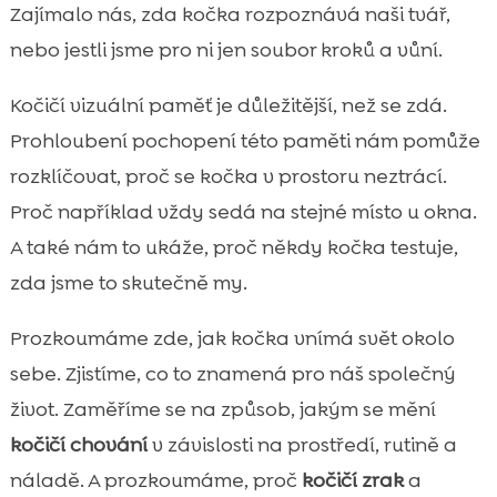
Co je vizuální paměť u koček a proč nás
Zajímalo nás, zda kočka rozpoznává naši tvář,

zajímá
nebo jestli jsme pro ni jen soubor kroků a vůní.
Jak kočka vidí svět: základy kočičího zraku

Kočičí vizuální paměť je důležitější, než se zdá.
Jak funguje kočičí mozek při zpracování

obrazu
Prohloubení pochopení této paměti nám pomůže
viziální paměť kočky
rozklíčovat, proč se kočka v prostoru neztrácí.

Vizuální paměť vs. čich a sluch: kdo vede v
Proč například vždy sedá na stejné místo u okna.

kočičí orientaci
A také nám to ukáže, proč někdy kočka testuje,
Paměť na místa: teritoriální mapa domova

zda jsme to skutečně my.
Poznávání lidí a zvířat: obličej, silueta,

pohyb
Prozkoumáme zde, jak kočka vnímá svět okolo
Kočka a rutiny: proč si pamatuje cestu k
sebe. Zjistíme, co to znamená pro náš společný

misce i oblíbené místo
život. Zaměříme se na způsob, jakým se mění
Jak trénovat a posilovat kočičí paměť hrou

kočičí chování
v závislosti na prostředí, rutině a
Vizuální paměť při lovu: sledování kořisti a

náladě. A prozkoumáme, proč
kočičí zrak
a
předvídání pohybu