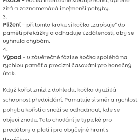
Fixace
– kočka intenzivně sleduje kořist, upřeně
zírá a zaznamenává i nejmenší pohyby.
Plížení
– při tomto kroku si kočka „zapisuje“ do
paměti překážky a odhaduje vzdálenosti, aby se
vyhnula chybám.
Výpad
– v závěrečné fázi se kočka spoléhá na
rychlou paměť a precizní časování pro konečný
útok.
Když kořist zmizí z dohledu, kočka využívá
schopnost předvídání. Pamatuje si směr a rychlost
pohybu kořisti a snaží se odhadnout, kde se
objeví znovu. Toto chování je typické pro
predátory a platí i pro obyčejné hraní s
tkaničkou.