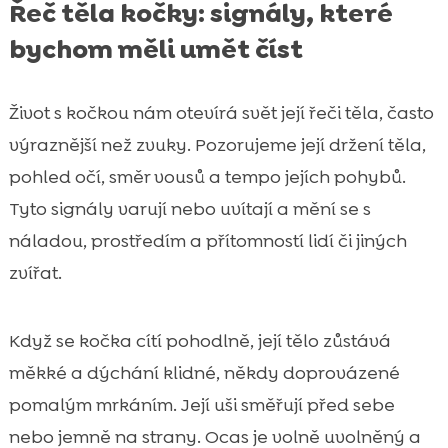
Řeč těla kočky: signály, které
bychom měli umět číst
Život s kočkou nám otevírá svět její řeči těla, často
výraznější než zvuky. Pozorujeme její držení těla,
pohled očí, směr vousů a tempo jejích pohybů.
Tyto signály varují nebo uvítají a mění se s
náladou, prostředím a přítomností lidí či jiných
zvířat.
Když se kočka cítí pohodlně, její tělo zůstává
měkké a dýchání klidné, někdy doprovázené
pomalým mrkáním. Její uši směřují před sebe
nebo jemně na strany. Ocas je volně uvolněný a