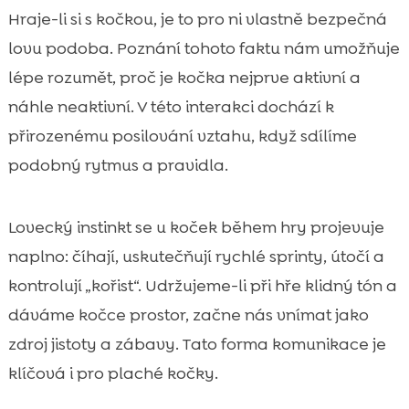
Hraje-li si s kočkou, je to pro ni vlastně bezpečná
lovu podoba. Poznání tohoto faktu nám umožňuje
lépe rozumět, proč je kočka nejprve aktivní a
náhle neaktivní. V této interakci dochází k
přirozenému posilování vztahu, když sdílíme
podobný rytmus a pravidla.
Lovecký instinkt se u koček během hry projevuje
naplno: číhají, uskutečňují rychlé sprinty, útočí a
kontrolují „kořist“. Udržujeme-li při hře klidný tón a
dáváme kočce prostor, začne nás vnímat jako
zdroj jistoty a zábavy. Tato forma komunikace je
klíčová i pro plaché kočky.