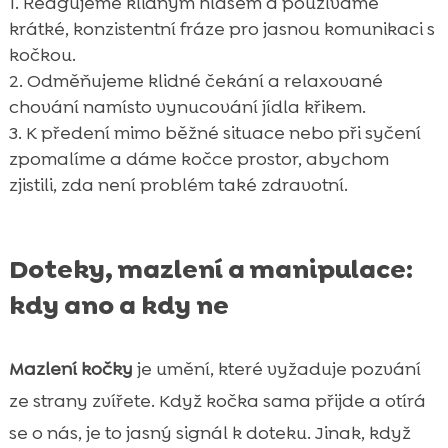
Reagujeme klidným hlasem a používáme
krátké, konzistentní fráze pro jasnou komunikaci s
kočkou.
Odměňujeme klidné čekání a relaxované
chování namísto vynucování jídla křikem.
K předení mimo běžné situace nebo při syčení
zpomalíme a dáme kočce prostor, abychom
zjistili, zda není problém také zdravotní.
Doteky, mazlení a manipulace:
kdy ano a kdy ne
Mazlení kočky
je umění, které vyžaduje pozvání
ze strany zvířete. Když kočka sama přijde a otírá
se o nás, je to jasný signál k doteku. Jinak, když