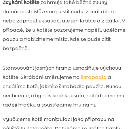
Zvykání kotěte
zahrnuje také běžné zvuky
domácnosti. Můžeme pustit vodu, zavřít dveře
nebo zapnout vysavač, ale jen krátce a z dálky. V
případě, že u kotěte pozorujeme napětí, uděláme
pauzu a nabídneme místo, kde se bude cítit
bezpečně.
Stanovování jasných hranic usnadňuje výchovu
kotěte. Škrábání směrujeme na
škrabadlo
a
chválíme kotě, jakmile škrabadlo použije. Rukou
nechceme, aby nás kotě kousalo; nabídneme mu
raději hračku a soustředíme hru na ni.
Vyučujeme kotě manipulaci jako přípravu na
návštěvy veterináře. Dotýkáme se krátce tlapky,