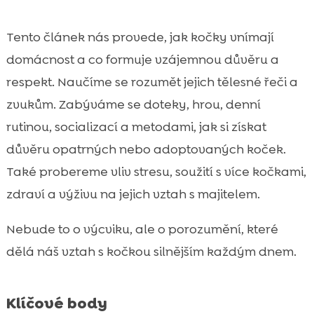
Socializace kotěte a budování vztahu od

začátku
Tento článek nás provede, jak kočky vnímají
Adoptovaná nebo plachá kočka: jak si

domácnost a co formuje vzájemnou důvěru a
získat důvěru
respekt. Naučíme se rozumět jejich tělesné řeči a
Stres, změny a nové situace: stěhování,

zvukům. Zabýváme se doteky, hrou, denní
návštěvy, miminko
rutinou, socializací a metodami, jak si získat
Soužití více koček: jak ovlivňuje vztah s

důvěru opatrných nebo adoptovaných koček.
majitelem
Také probereme vliv stresu, soužití s více kočkami,
Zdraví a prevence: proč pohoda kočky

ovlivňuje i naše pouto
zdraví a výživu na jejich vztah s majitelem.
Výživa a vybavení domácnosti jako

Nebude to o výcviku, ale o porozumění, které
podpora vztahu: CricksyCat, Jasper, Bill a
Purrfect Life
dělá náš vztah s kočkou silnějším každým dnem.
Nejčastější chyby, které vztah s kočkou

zbytečně oslabují
Klíčové body
Závěr
