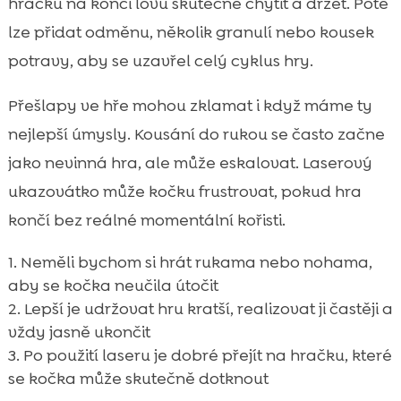
hračku na konci lovu skutečně chytit a držet. Poté
lze přidat odměnu, několik granulí nebo kousek
potravy, aby se uzavřel celý cyklus hry.
Přešlapy ve hře mohou zklamat i když máme ty
nejlepší úmysly. Kousání do rukou se často začne
jako nevinná hra, ale může eskalovat. Laserový
ukazovátko může kočku frustrovat, pokud hra
končí bez reálné momentální kořisti.
Neměli bychom si hrát rukama nebo nohama,
aby se kočka neučila útočit
Lepší je udržovat hru kratší, realizovat ji častěji a
vždy jasně ukončit
Po použití laseru je dobré přejít na hračku, které
se kočka může skutečně dotknout