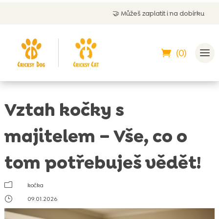
🤝
Můžeš zaplatit i na dobírku
(0)
Vztah kočky s
majitelem – Vše, co o
tom potřebuješ vědět!
m
kočka
}
09.01.2026