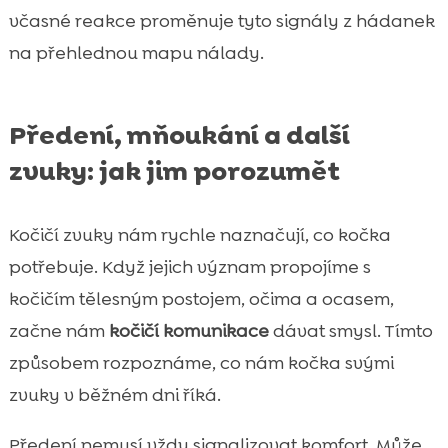
včasné reakce proměnuje tyto signály z hádanek
na přehlednou mapu nálady.
Předení, mňoukání a další
zvuky: jak jim porozumět
Kočičí zvuky nám rychle naznačují, co kočka
potřebuje. Když jejich význam propojíme s
kočičím tělesným postojem, očima a ocasem,
začne nám
kočičí komunikace
dávat smysl. Tímto
způsobem rozpoznáme, co nám kočka svými
zvuky v běžném dni říká.
Předení nemusí vždy signalizovat komfort. Může