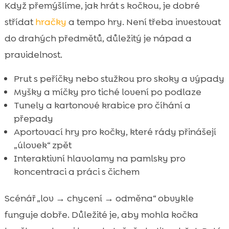
Když přemýšlíme, jak hrát s kočkou, je dobré
střídat
hračky
a tempo hry. Není třeba investovat
do drahých předmětů, důležitý je nápad a
pravidelnost.
Prut s peříčky nebo stužkou pro skoky a výpady
Myšky a míčky pro tiché lovení po podlaze
Tunely a kartonové krabice pro číhání a
přepady
Aportovací hry pro kočky, které rády přinášejí
„úlovek“ zpět
Interaktivní hlavolamy na pamlsky pro
koncentraci a práci s čichem
Scénář „lov → chycení → odměna“ obvykle
funguje dobře. Důležité je, aby mohla kočka