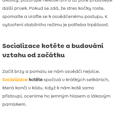
aktivity, pozorujte několik dní a až poté přidávejte
další prvek. Pokud se zdá, že stres kočky roste,
spomalte a vraťte se k osvědčenému postupu. K
vytvoření stabilního režimu je potřeba trpělivost.
Socializace kotěte a budování
vztahu od začátku
Začít brzy a pomalu se nám osvědčí nejvíce.
Socializace
kotěte
spočívá v krátkých setkáních,
která končí v klidu. Když k nám kotě samo
přistoupí, oceníme ho jemným hlasem a lákavým
pamlskem.