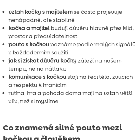
FAQ

vztah kočky s majitelem
se často projevuje
nenápadně, ale stabilně
kočka a majitel
budují důvěru hlavně přes klid,
prostor a předvídatelnost
pouto s kočkou
poznáme podle malých signálů
v každodenním soužití
jak si získat důvěru kočky
záleží na našem
tempu, ne na nátlaku
komunikace s kočkou
stojí na řeči těla, zvucích
a respektu k hranicím
rutina, hra a pohoda doma mají na vztah větší
vliv, než si myslíme
Co znamená silné pouto mezi
kočkou a člověkem