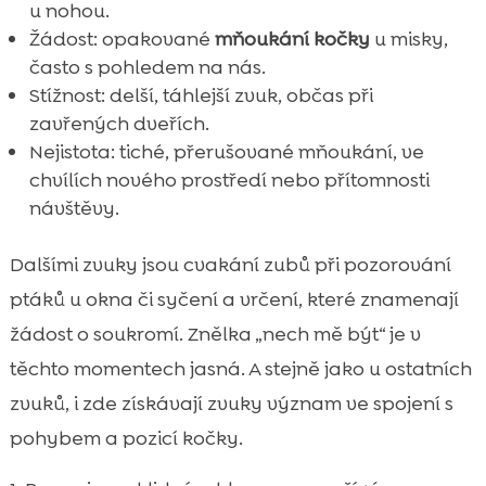
u nohou.
Žádost: opakované
mňoukání kočky
u misky,
často s pohledem na nás.
Stížnost: delší, táhlejší zvuk, občas při
zavřených dveřích.
Nejistota: tiché, přerušované mňoukání, ve
chvílích nového prostředí nebo přítomnosti
návštěvy.
Dalšími zvuky jsou cvakání zubů při pozorování
ptáků u okna či syčení a vrčení, které znamenají
žádost o soukromí. Znělka „nech mě být“ je v
těchto momentech jasná. A stejně jako u ostatních
zvuků, i zde získávají zvuky význam ve spojení s
pohybem a pozicí kočky.