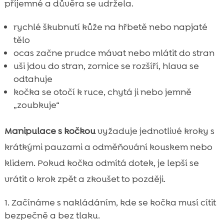
příjemné a důvěra se udržela.
rychlé škubnutí kůže na hřbetě nebo napjaté
tělo
ocas začne prudce mávat nebo mlátit do stran
uši jdou do stran, zornice se rozšíří, hlava se
odtahuje
kočka se otočí k ruce, chytá ji nebo jemně
„zoubkuje“
Manipulace s kočkou
vyžaduje jednotlivé kroky s
krátkými pauzami a odměňování kouskem nebo
klidem. Pokud kočka odmítá dotek, je lepší se
vrátit o krok zpět a zkoušet to později.
Začínáme s nakládáním, kde se kočka musí cítit
bezpečně a bez tlaku.