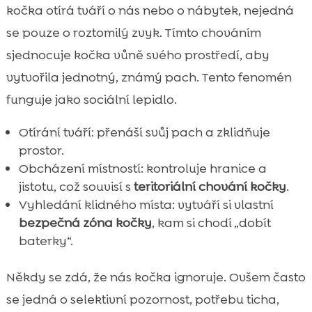
kočka otírá tváří o nás nebo o nábytek, nejedná
se pouze o roztomilý zvyk. Tímto chováním
sjednocuje kočka vůně svého prostředí, aby
vytvořila jednotný, známý pach. Tento fenomén
funguje jako sociální lepidlo.
Otírání tváří: přenáší svůj pach a zklidňuje
prostor.
Obcházení místností: kontroluje hranice a
jistotu, což souvisí s
teritoriální chování kočky
.
Vyhledání klidného místa: vytváří si vlastní
bezpečná zóna kočky
, kam si chodí „dobít
baterky“.
Někdy se zdá, že nás kočka ignoruje. Ovšem často
se jedná o selektivní pozornost, potřebu ticha,