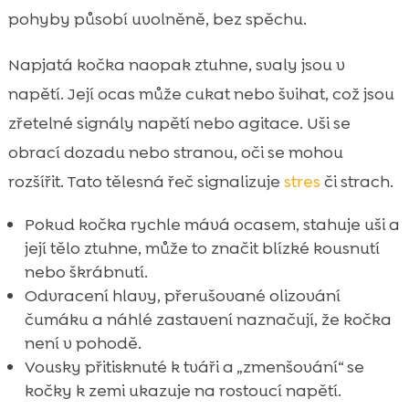
pohyby působí uvolněně, bez spěchu.
Napjatá kočka naopak ztuhne, svaly jsou v
napětí. Její ocas může cukat nebo švihat, což jsou
zřetelné signály napětí nebo agitace. Uši se
obrací dozadu nebo stranou, oči se mohou
rozšířit. Tato tělesná řeč signalizuje
stres
či strach.
Pokud kočka rychle mává ocasem, stahuje uši a
její tělo ztuhne, může to značit blízké kousnutí
nebo škrábnutí.
Odvracení hlavy, přerušované olizování
čumáku a náhlé zastavení naznačují, že kočka
není v pohodě.
Vousky přitisknuté k tváři a „zmenšování“ se
kočky k zemi ukazuje na rostoucí napětí.