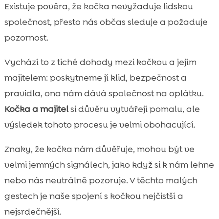
Co znamená silné pouto mezi kočkou a
Existuje pověra, že kočka nevyžaduje lidskou

člověkem
společnost, přesto nás občas sleduje a požaduje
Jak kočky vnímají svého majitele a

pozornost.
domácnost
vztah kočky s majitelem: klíčové pilíře
Vychází to z tiché dohody mezi kočkou a jejím

důvěry a respektu
majitelem: poskytneme jí klid, bezpečnost a
Řeč těla kočky: signály, které bychom měli

pravidla, ona nám dává společnost na oplátku.
umět číst
Kočka a majitel
si důvěru vytvářejí pomalu, ale
Předení, mňoukání a další zvuky: jak jim

výsledek tohoto procesu je velmi obohacující.
porozumět
Doteky, mazlení a manipulace: kdy ano a

Znaky, že kočka nám důvěřuje, mohou být ve
kdy ne
velmi jemných signálech, jako když si k nám lehne
Hra jako společný jazyk a nástroj pro

nebo nás neutrálně pozoruje. V těchto malých
budování vztahu
gestech je naše spojení s kočkou nejčistší a
Společný režim: jak nastavit denní rutinu,

nejsrdečnější.
která funguje