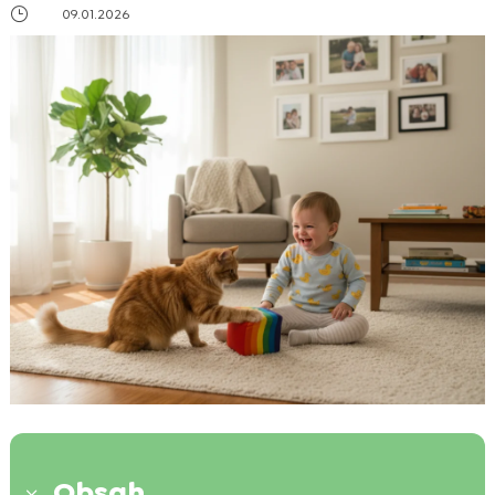
}
09.01.2026
Obsah
3