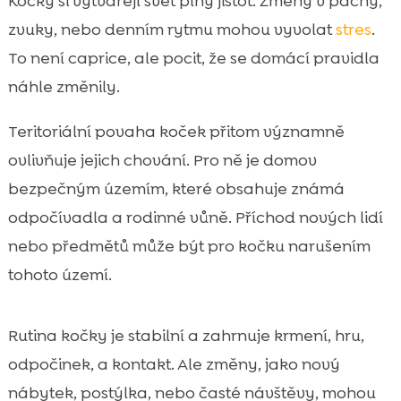
Kočky si vytvářejí svět plný jistot. Změny v pachy,
zvuky, nebo denním rytmu mohou vyvolat
stres
.
To není caprice, ale pocit, že se domácí pravidla
náhle změnily.
Teritoriální povaha koček přitom významně
ovlivňuje jejich chování. Pro ně je domov
bezpečným územím, které obsahuje známá
odpočívadla a rodinné vůně. Příchod nových lidí
nebo předmětů může být pro kočku narušením
tohoto území.
Rutina kočky je stabilní a zahrnuje krmení, hru,
odpočinek, a kontakt. Ale změny, jako nový
nábytek, postýlka, nebo časté návštěvy, mohou