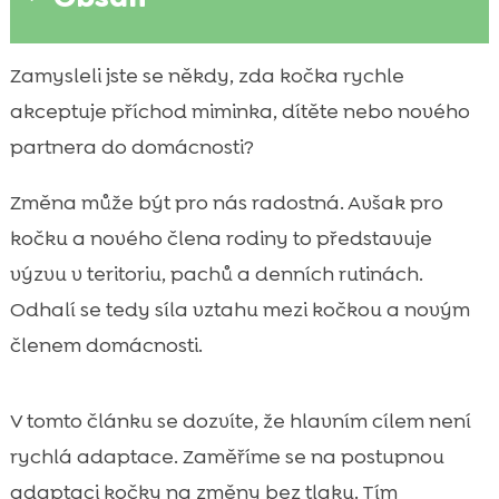
Proč kočky změny v rodině tolik prožívají
Zamysleli jste se někdy, zda kočka rychle

Příprava domova ještě před příchodem
akceptuje příchod miminka, dítěte nebo nového

nového člena
partnera do domácnosti?
vztah kočky k novému členu rodiny

Změna může být pro nás radostná. Avšak pro
Seznamování krok za krokem: jak na první

kontakt bezpečně
kočku a nového člena rodiny to představuje
Kočka a miminko: specifika soužití v prvních
výzvu v teritoriu, pachů a denních rutinách.

měsících
Odhalí se tedy síla vztahu mezi kočkou a novým
Kočka a malé dítě: pravidla, která chrání

členem domácnosti.
obě strany
Kočka a nový partner v domácnosti:

V tomto článku se dozvíte, že hlavním cílem není
budování vztahu bez nátlaku
rychlá adaptace. Zaměříme se na postupnou
Řeč těla kočky: jak poznáme pohodu,

strach i varování
adaptaci kočky na změny bez tlaku. Tím