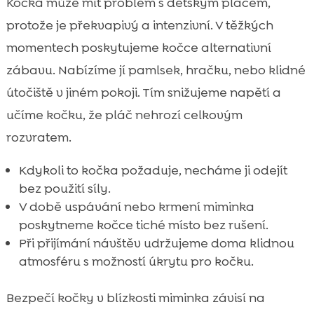
Kočka může mít problém s dětským pláčem,
protože je překvapivý a intenzivní. V těžkých
momentech poskytujeme kočce alternativní
zábavu. Nabízíme jí pamlsek, hračku, nebo klidné
útočiště v jiném pokoji. Tím snižujeme napětí a
učíme kočku, že pláč nehrozí celkovým
rozvratem.
Kdykoli to kočka požaduje, necháme ji odejít
bez použití síly.
V době uspávání nebo krmení miminka
poskytneme kočce tiché místo bez rušení.
Při přijímání návštěv udržujeme doma klidnou
atmosféru s možností úkrytu pro kočku.
Bezpečí kočky v blízkosti miminka závisí na