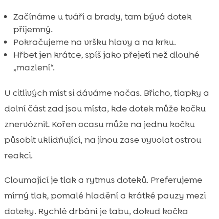
Začínáme u tváří a brady, tam bývá dotek
příjemný.
Pokračujeme na vršku hlavy a na krku.
Hřbet jen krátce, spíš jako přejetí než dlouhé
„mazlení“.
U citlivých míst si dáváme načas. Břicho, tlapky a
dolní část zad jsou místa, kde dotek může kočku
znervóznit. Kořen ocasu může na jednu kočku
působit uklidňující, na jinou zase vyvolat ostrou
reakci.
Cloumající je tlak a rytmus doteků. Preferujeme
mírný tlak, pomalé hladění a krátké pauzy mezi
doteky. Rychlé drbání je tabu, dokud kočka