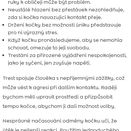
ruky k obličeji může být problém.
Neustálé hlazení bez přestávek nezohledňuje,
zda si kočka navazující kontakt přeje.
Držení kočky bez možnosti úniku představuje
pro ni výrazný stres.
Když kočku pronásledujeme, aby se nemohla
schovat, omezuje to její svobodu.
Trestání za přirozené vyjádření nespokojenosti,
jako je syčení, jen zvyšuje napětí.
Trest spojuje člověka s nepřijemnými zážitky, což
může vést k agresi při dalším kontaktu. Raději
bychom měli upravit prostředí a přizpůsobit
tempo kočce, abychom jí dali možnost volby.
Nesprávné načasování odměny kočku učí, že
útěk je nejlepší reakcí. Použitím jednoduchého