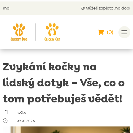
🤝
Můžeš zaplatit i na dobírku
(0)
Zvykání kočky na
lidský dotyk – Vše, co o
tom potřebuješ vědět!
m
kočka
}
09.01.2026