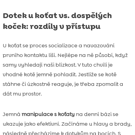
Dotek u koťat vs. dospělých
koček: rozdíly v přístupu
U koťat se proces socializace a navazování
prvního kontaktu liší. Nejlépe na ně působí, když
samy vyhledají naši blízkost. V tuto chvíli je
vhodné kotě jemně pohladit. Jestliže se kotě
stáhne či úzkostně reaguje, je třeba zpomalit a
dát mu prostor.
Jemná
manipulace s koťaty
na denní bázi se
ukazuje jako efektivní. Začínáme u hlavy a brady,
následně přecházíme k dotykům na bocích. S