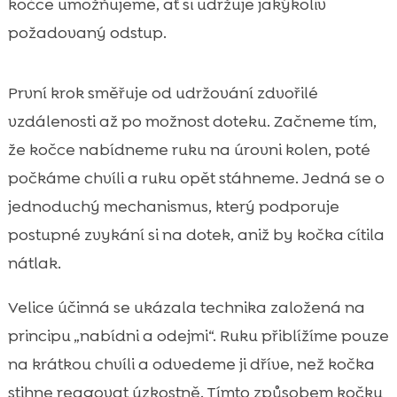
kočce umožňujeme, ať si udržuje jakýkoliv
požadovaný odstup.
První krok směřuje od udržování zdvořilé
vzdálenosti až po možnost doteku. Začneme tím,
že kočce nabídneme ruku na úrovni kolen, poté
počkáme chvíli a ruku opět stáhneme. Jedná se o
jednoduchý mechanismus, který podporuje
postupné zvykání si na dotek, aniž by kočka cítila
nátlak.
Velice účinná se ukázala technika založená na
principu „nabídni a odejmi“. Ruku přiblížíme pouze
na krátkou chvíli a odvedeme ji dříve, než kočka
stihne reagovat úzkostně. Tímto způsobem kočku