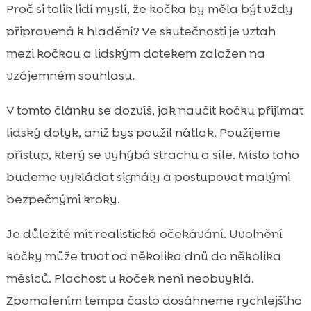
Proč některé kočky nemají rády dotek a co
Proč si tolik lidí myslí, že kočka by měla být vždy

nám tím říkají
připravená k hladění? Ve skutečnosti je vztah
Jak poznáme, že je naše kočka připravená

mezi kočkou a lidským dotekem založen na
na kontakt
vzájemném souhlasu.
Bezpečné prostředí jako základ důvěry

(domov, rutiny, klid)
V tomto článku se dozvíš, jak naučit kočku přijímat
zvykání kočky na lidský dotyk

lidský dotyk, aniž bys použil nátlak. Použijeme
Krok za krokem: techniky, které fungují i u

přístup, který se vyhýbá strachu a síle. Místo toho
plachých koček
budeme vykládat signály a postupovat malými
Jak hladit správně: místa, tlak, rytmus a

bezpečnými kroky.
načasování
Posilování pozitivních asociací: pamlsky,

Je důležité mít realistická očekávání. Uvolnění
hra a hlas
kočky může trvat od několika dnů do několika
Nejčastější chyby při zvykání na dotek a

měsíců. Plachost u koček není neobvyklá.
jak se jim vyhnout
Zpomalením tempa často dosáhneme rychlejšího
Dotek u koťat vs. dospělých koček: rozdíly v
