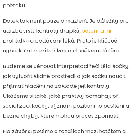
pokroku.
přístupu
Kdy zpozornět: bolest, nemoc a náhlá

Dotek tak není pouze o mazlení. Je důležitý pro
nesnášenlivost dotyku
údržbu srsti, kontroly drápků,
veterinární
Podpora pohody doma: výživa a hygiena

prohlídky a podávání léků. Proto je klíčové
jako součást práce s důvěrou
vybudovat mezi kočkou a člověkem důvěru.
Jak zapojit rodinu a návštěvy, aby kočka

dotek přijala
Budeme se věnovat interpretaci řeči těla kočky,
Závěr

jak vytvořit klidné prostředí a jak kočku naučit
FAQ

přijímat hladění na základě její kontroly.
Ukážeme si také, jaké praktiky pomáhají při
socializaci kočky, význam pozitivního posílení a
běžné chyby, které mohou proces zpomalit.
Na závěr si povíme o rozdílech mezi kotětem a