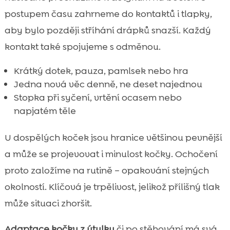
postupem času zahrneme do kontaktů i tlapky,
aby bylo později stříhání drápků snazší. Každý
kontakt také spojujeme s odměnou.
Krátký dotek, pauza, pamlsek nebo hra
Jedna nová věc denně, ne deset najednou
Stopka při syčení, vrtění ocasem nebo
napjatém těle
U dospělých koček jsou hranice většinou pevnější
a může se projevovat i minulost kočky. Ochočení
proto založíme na rutině – opakování stejných
okolností. Klíčová je trpělivost, jelikož přílišný tlak
může situaci zhoršit.
Adaptace kočky z útulku
či po stěhování má svá