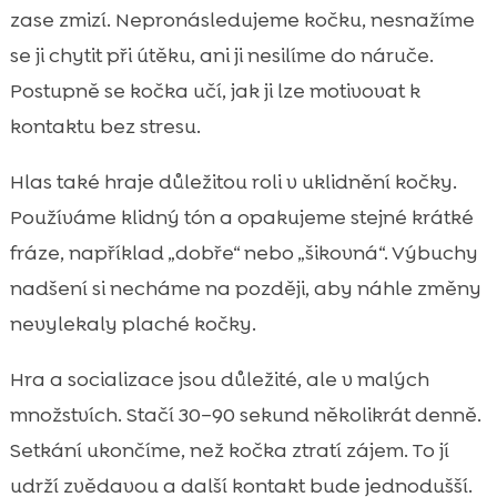
zase zmizí. Nepronásledujeme kočku, nesnažíme
se ji chytit při útěku, ani ji nesilíme do náruče.
Postupně se kočka učí, jak ji lze motivovat k
kontaktu bez stresu.
Hlas také hraje důležitou roli v uklidnění kočky.
Používáme klidný tón a opakujeme stejné krátké
fráze, například „dobře“ nebo „šikovná“. Výbuchy
nadšení si necháme na později, aby náhle změny
nevylekaly plaché kočky.
Hra a socializace jsou důležité, ale v malých
množstvích. Stačí 30–90 sekund několikrát denně.
Setkání ukončíme, než kočka ztratí zájem. To jí
udrží zvědavou a další kontakt bude jednodušší.