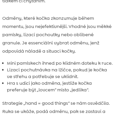
tlakem či chytáním.
Odměny, které kočka zkonzumuje během
momentu, jsou nejefektivnější. Vhodné jsou měkké
pamlsky, lízací pochoutky nebo oblíbené
granule. Je essenciální vybrat odměnu, jenž
odpovídá náladě a situaci kočky.
Mini pamlskech ihned po klidném doteku k ruce.
Lízací pochutnávka na lžičce, pokud je kočka
ve střehu a potřebuje se uklidnit.
Hra s udicí jako odměna, jestliže kočka
preferuje být „lovcem“ místo „jedlíka“.
Strategie „hand = good things“ se nám osvědčila.
Ruka se ukáže, podá odměnu, pak se zastaví a