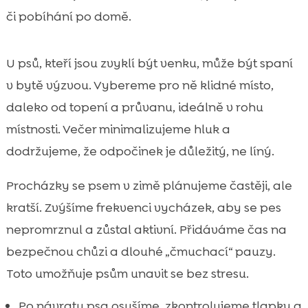
či pobíhání po domě.
U psů, kteří jsou zvyklí být venku, může být spaní
v bytě výzvou. Vybereme pro ně klidné místo,
daleko od topení a průvanu, ideálně v rohu
místnosti. Večer minimalizujeme hluk a
dodržujeme, že odpočinek je důležitý, ne líný.
Procházky se psem v zimě plánujeme častěji, ale
kratší. Zvýšíme frekvenci vycházek, aby se pes
nepromrznul a zůstal aktivní. Přidáváme čas na
bezpečnou chůzi a dlouhé „čmuchací“ pauzy.
Toto umožňuje psům unavit se bez stresu.
Po návratu psa osušíme, zkontrolujeme tlapky a