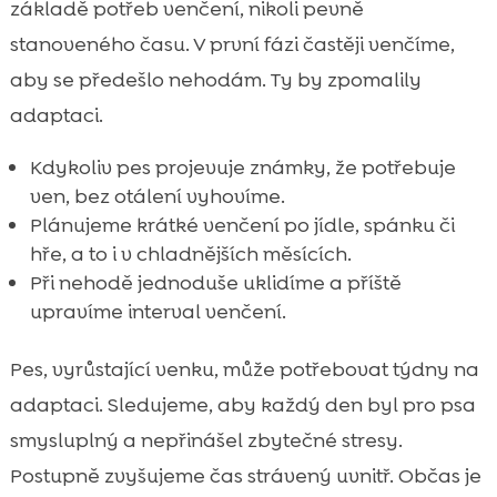
základě potřeb venčení, nikoli pevně
stanoveného času. V první fázi častěji venčíme,
aby se předešlo nehodám. Ty by zpomalily
adaptaci.
Kdykoliv pes projevuje známky, že potřebuje
ven, bez otálení vyhovíme.
Plánujeme krátké venčení po jídle, spánku či
hře, a to i v chladnějších měsících.
Při nehodě jednoduše uklidíme a příště
upravíme interval venčení.
Pes, vyrůstající venku, může potřebovat týdny na
adaptaci. Sledujeme, aby každý den byl pro psa
smysluplný a nepřinášel zbytečné stresy.
Postupně zvyšujeme čas strávený uvnitř. Občas je