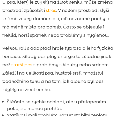
U psa, který je zvyklý na život venku, může změna
prostředí způsobit i
stres
. V novém prostředí slyší
známé zvuky domácnosti, cítí neznámé pachy a
má méně místa pro pohyb. Často se objevuje i
neklid, horší spánek nebo problémy s hygienou.
Velkou roli v adaptaci hraje typ psa a jeho fyzická
kondice. Mladý pes plný energie to zvládne jinak
než
starší pes
s problémy s klouby nebo srdcem.
Záleží i na velikosti psa, hustotě srsti, množství
podkožního tuku a na tom, jak dlouho byl pes
zvyklý na život venku.
Štěňata se rychle ochladí, ale v přetopeném
pokoji se mohou přehřát.
Starší psi mají problém udržet stabilní teplotu