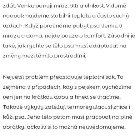
zdát. Venku panují mráz, vítr a vlhkost. V domě
naopak najdeme stabilní teplotu a často suchý
vzduch. Když porovnáme pobyt psa venku v
mrazu a doma, nejde pouze o komfort. Zásadní je
také, jak rychle se tělo psa musí adaptovat na
změny mezi těmito prostředími.
Největší problém představuje teplotní šok. To
zejména v případech, kdy s pejskem vycházíme
ven jen na krátkou dobu a hned se vracíme.
Takové výkyvy zatěžují termoregulaci, sliznice i
kůži psa. Jeho tělo potom musí pracovat na plné
obrátky, ačkoliv si to možná neuvědomujeme.