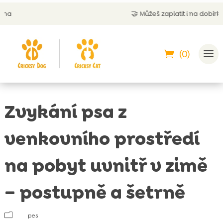
🤝
Můžeš zaplatit i na dobírku
(0)
Zvykání psa z
venkovního prostředí
na pobyt uvnitř v zimě
– postupně a šetrně
m
pes