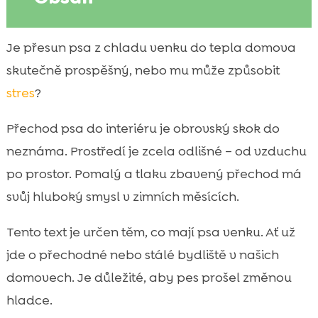
Proč je zimní přesun psa dovnitř citlivé téma
Je přesun psa z chladu venku do tepla domova

pes zima pomoc při přechodu mezi venkem
skutečně prospěšný, nebo mu může způsobit

a interiérem
stres
?
Příprava domácího prostoru před prvním

pobytem uvnitř
Přechod psa do interiéru je obrovský skok do
Postupná adaptace den po dni: jak dlouho
neznáma. Prostředí je zcela odlišné – od vzduchu

necháme psa uvnitř
po prostor. Pomalý a tlaku zbavený přechod má
Termoregulace a srst v zimě: co očekávat a

svůj hluboký smysl v zimních měsících.
jak pomoci
Rutina, která uklidňuje: krmení, spánek a
Tento text je určen těm, co mají psa venku. Ať už

procházky
jde o přechodné nebo stálé bydliště v našich
Hygiena a čistota po pobytu venku: aby

domovech. Je důležité, aby pes prošel změnou
nám to doma fungovalo
hladce.
Stres, nuda a separační potíže po
