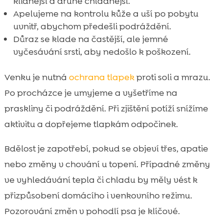
klidnější a druhé chladnější.
Apelujeme na kontrolu kůže a uší po pobytu
uvnitř, abychom předešli podráždění.
Důraz se klade na častější, ale jemné
vyčesávání srsti, aby nedošlo k poškození.
Venku je nutná
ochrana tlapek
proti soli a mrazu.
Po procházce je umyjeme a vyšetříme na
praskliny či podráždění. Při zjištění potíží snížíme
aktivitu a dopřejeme tlapkám odpočinek.
Bdělost je zapotřebí, pokud se objeví třes, apatie
nebo změny v chování u topení. Případné změny
ve vyhledávání tepla či chladu by měly vést k
přizpůsobení domácího i venkovního režimu.
Pozorování změn v pohodlí psa je klíčové.