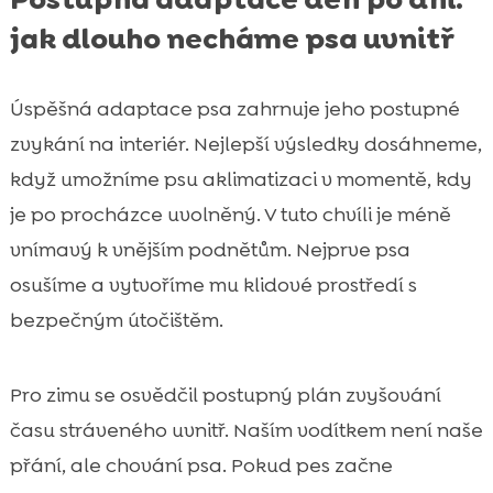
jak dlouho necháme psa uvnitř
Úspěšná adaptace psa zahrnuje jeho postupné
zvykání na interiér. Nejlepší výsledky dosáhneme,
když umožníme psu aklimatizaci v momentě, kdy
je po procházce uvolněný. V tuto chvíli je méně
vnímavý k vnějším podnětům. Nejprve psa
osušíme a vytvoříme mu klidové prostředí s
bezpečným útočištěm.
Pro zimu se osvědčil postupný plán zvyšování
času stráveného uvnitř. Naším vodítkem není naše
přání, ale chování psa. Pokud pes začne