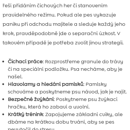
řeší přidáním čichových her či stanovením
pravidelného režimu. Pokud ale pes vykazuje
paniku při odchodu majitele a sleduje každý jeho
krok, pravděpodobně jde o separační úzkost. V
takovém případě je potřeba zvolit jinou strategii.
Čichací práce
: Rozprostřeme granule do trávy
či na speciální podložku. Psa necháme, aby je
našel.
Hlavolamy a hledání pamlsků
: Pamlsky
schováme a poskytneme psu návod, jak je najít.
Bezpečné žvýkání
: Poskytneme psu žvýkací
hračku, která ho zabaví a uvolní.
Krátký trénink
: Zapojujeme základní cviky, ale
dbáme na krátkou dobu trvání, aby se pes
nevytočil do stresu.