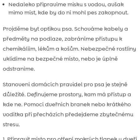
Nedaleko připravíme misku s vodou, avšak
mimo míst, kde by do ní mohl pes zakopnout.
Projděme byt optikou psa. Schováme kabely a
předměty na podlaze, zabráníme přístupu k
chemikáliím, lékům a košům. Nebezpečné rostliny
uklidíme na bezpečné místo, nebo je úplně
odstraníme.
Stanovení domácích pravidel pro psa je stejně
důležité. Definujeme prostory, kam má přístup a
kde ne. Pomocí dveřních branek nebo krátkého
vodítka při přecházích předejdeme zbytečnému
stresu.
Připravit místo pro otření mokrých tlapek u dveří