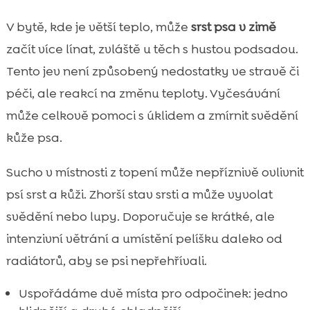
V bytě, kde je větší teplo, může
srst psa v zimě
začít více línat, zvláště u těch s hustou podsadou.
Tento jev není způsobený nedostatky ve stravě či
péči, ale reakcí na změnu teploty. Vyčesávání
může celkově pomoci s úklidem a zmírnit svědění
kůže psa.
Sucho v místnosti z topení může nepříznivě ovlivnit
psí srst a kůži. Zhorší stav srsti a může vyvolat
svědění nebo lupy. Doporučuje se krátké, ale
intenzivní větrání a umístění pelíšku daleko od
radiátorů, aby se psi nepřehřívali.
Uspořádáme dvě místa pro odpočinek: jedno