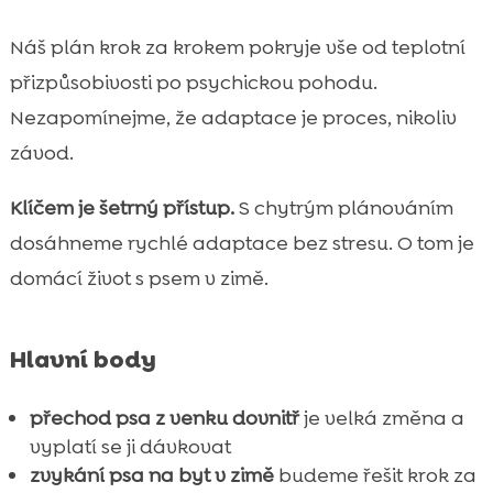
přestěhování dovnitř
Náš plán krok za krokem pokryje vše od teplotní
Domácí pravidla a soužití: kdy nastavíme

hranice a jak šetrně
přizpůsobivosti po psychickou pohodu.
Výživa a pitný režim v zimě: co se může
Nezapomínejme, že adaptace je proces, nikoliv

změnit po pobytu uvnitř
závod.
CricksyDog jako podpora při přechodu:

hypoalergenní krmivo a doplňky
Klíčem je šetrný přístup.
S chytrým plánováním
Kdy kontaktujeme veterináře nebo trenéra:
dosáhneme rychlé adaptace bez stresu. O tom je

varovné signály
domácí život s psem v zimě.
Závěr

FAQ

Hlavní body
přechod psa z venku dovnitř
je velká změna a
vyplatí se ji dávkovat
zvykání psa na byt v zimě
budeme řešit krok za