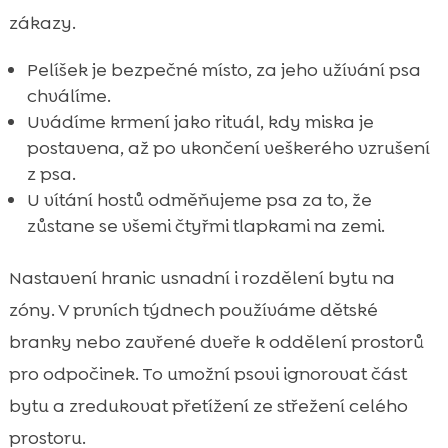
zákazy.
Pelíšek je bezpečné místo, za jeho užívání psa
chválíme.
Uvádíme krmení jako rituál, kdy miska je
postavena, až po ukončení veškerého vzrušení
z psa.
U vítání hostů odměňujeme psa za to, že
zůstane se všemi čtyřmi tlapkami na zemi.
Nastavení hranic usnadní i rozdělení bytu na
zóny. V prvních týdnech používáme dětské
branky nebo zavřené dveře k oddělení prostorů
pro odpočinek. To umožní psovi ignorovat část
bytu a zredukovat přetížení ze střežení celého
prostoru.