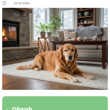
}
24.02.2026
Obsah
3