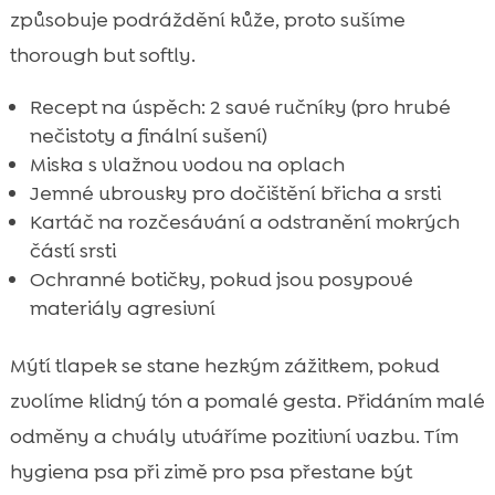
způsobuje podráždění kůže, proto sušíme
thorough but softly.
Recept na úspěch: 2 savé ručníky (pro hrubé
nečistoty a finální sušení)
Miska s vlažnou vodou na oplach
Jemné ubrousky pro dočištění břicha a srsti
Kartáč na rozčesávání a odstranění mokrých
částí srsti
Ochranné botičky, pokud jsou posypové
materiály agresivní
Mýtí tlapek se stane hezkým zážitkem, pokud
zvolíme klidný tón a pomalé gesta. Přidáním malé
odměny a chvály utváříme pozitivní vazbu. Tím
hygiena psa při zimě pro psa přestane být