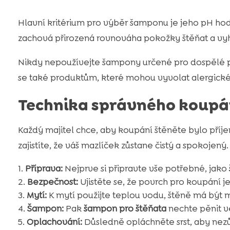
Hlavní kritérium pro výběr šamponu je jeho pH ho
zachová přirozená rovnováha pokožky štěňat a vy
Nikdy nepoužívejte šampony určené pro dospělé ps
se také produktům, které mohou vyvolat alergické
Technika správného koupá
Každý majitel chce, aby koupání štěněte bylo příje
zajistíte, že váš mazlíček zůstane čistý a spokojený.
Příprava:
Nejprve si připravte vše potřebné, jako
Bezpečnost:
Ujistěte se, že povrch pro koupání 
Mytí:
K mytí použijte teplou vodu, štěně má být
Šampon:
Pak
šampon pro štěňata
nechte pěnit ve 
Oplachování:
Důsledně opláchněte srst, aby nez