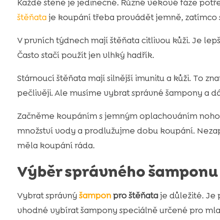
Každé štěně je jedinečné. Různé věkové fáze potřebu
štěňata
je koupání třeba provádět jemně, zatímco s
V prvních týdnech mají štěňata citlivou kůži. Je lepš
Často stačí použít jen vlhký hadřík.
Stárnoucí štěňata mají silnější imunitu a kůži. To
pečlivěji. Ale musíme vybrat správné šampony a d
Začněme koupáním s jemným oplachováním nohou 
množství vody a prodlužujme dobu koupání. Neza
měla koupání ráda.
Výběr správného šamponu 
Vybrat správný
šampon
pro štěňata
je důležité. Je 
vhodné vybírat šampony speciálně určené pro mla