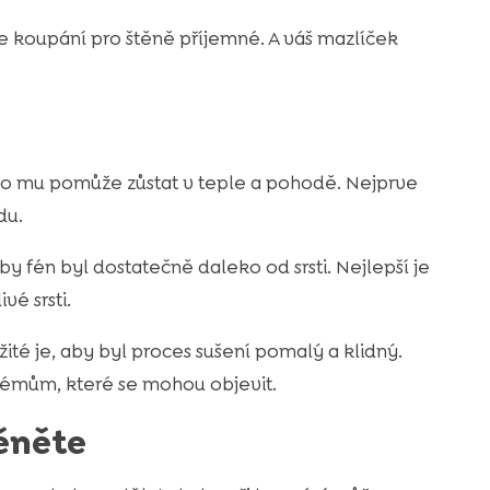
e koupání pro štěně příjemné. A váš mazlíček
. To mu pomůže zůstat v teple a pohodě. Nejprve
du.
by fén byl dostatečně daleko od srsti. Nejlepší je
ivé srsti.
žité je, aby byl proces sušení pomalý a klidný.
émům, které se mohou objevit.
ěněte