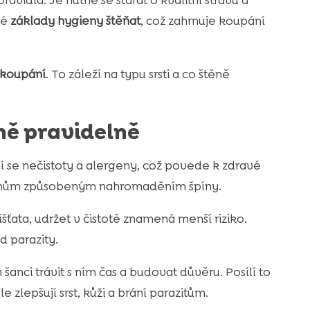
vidla. Je nutné se starat o kvalitní stravu a
ké
základy hygieny štěňat
, což zahrnuje koupání
 koupání
. To záleží na typu srsti a co štěně
ěně pravidelně
ní se nečistoty a alergeny, což povede k zdravé
lémům způsobeným nahromaděním špíny.
šťata, udržet v čistotě znamená menší riziko.
d parazity.
šanci trávit s ním čas a budovat důvěru. Posílí to
lepšují srst, kůži a brání parazitům.