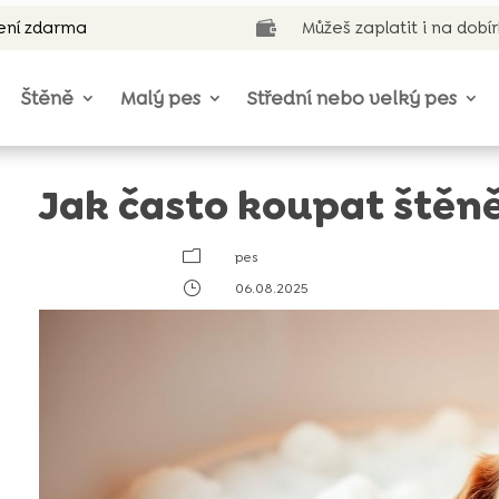
ení zdarma
Můžeš zaplatit i na dobí

Štěně
Malý pes
Střední nebo velký pes
Jak často koupat štěn
m
pes
}
06.08.2025