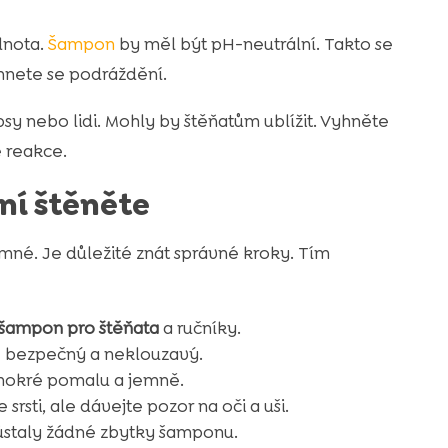
dnota.
Šampon
by měl být pH-neutrální. Takto se
hnete se podráždění.
y nebo lidi. Mohly by štěňatům ublížit. Vyhněte
 reakce.
ní štěněte
mné. Je důležité znát správné kroky. Tím
šampon pro štěňata
a ručníky.
je bezpečný a neklouzavý.
 mokré pomalu a jemně.
srsti, ale dávejte pozor na oči a uši.
ůstaly žádné zbytky šamponu.