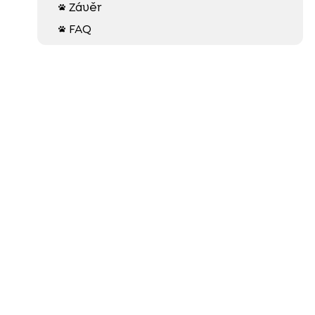
Závěr

FAQ
