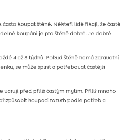
k často koupat štěně. Někteří lidé říkají, že časté
videlné koupání je pro štěně dobré. Je dobré
 každé 4 až 8 týdnů. Pokud štěně nemá zdravotní
venku, se může špinit a potřebovat častější
e varují před příliš častým mytím. Příliš mnoho
přizpůsobit koupací rozvrh podle potřeb a