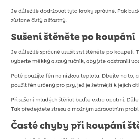
Je důležité dodržovat tyto kroky správně. Pak bud
zůstane čistý a šťastný.
Sušení štěněte po koupání
Je důležité správně usušit srst štěněte po koupeli
vyberte měkký a savý ručník, aby jste odstranili vo
Poté použijte fén na nízkou teplotu. Dbejte na to, a
použít fén určený pro psy, jež je šetrnější k jejich citl
Při sušení mladých štěňat buďte extra opatrní. Důle
Tak předejdete stresu a možným zdravotním probl
Časté chyby při koupání št