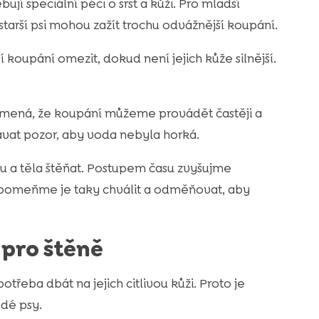
jí speciální péči o srst a kůži. Pro mladší
tarší psi mohou zažít trochu odvážnější koupání.
í koupání omezit, dokud není jejich kůže silnější.
 znamená, že koupání můžeme provádět častěji a
ávat pozor, aby voda nebyla horká.
a těla štěňat. Postupem času zvyšujme
pomeňme je taky chválit a odměňovat, aby
pro štěně
potřeba dbát na jejich citlivou kůži. Proto je
dé psy.