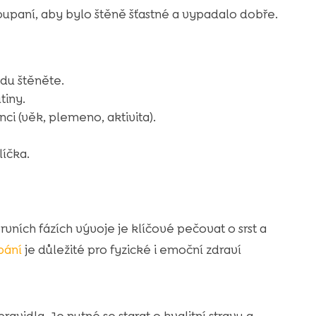
koupaní, aby bylo štěně šťastné a vypadalo dobře.
du štěněte.
tiny.
ci (věk, plemeno, aktivita).
líčka.
 prvních fázích vývoje je klíčové pečovat o srst a
pání
je důležité pro fyzické i emoční zdraví