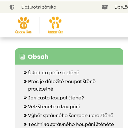
Doživotní záruka
Doruč


Obsah
i
Úvod do péče o štěně

Proč je důležité koupat štěně

pravidelně
Jak často koupat štěně?

Věk štěněte a koupání

Výběr správného šamponu pro štěně

Technika správného koupání štěněte
