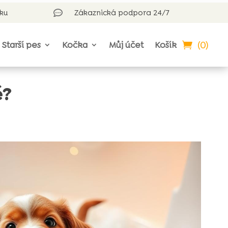
rku
Zákaznická podpora 24/7

(0)
Starší pes
Kočka
Můj účet
Košík
ě?