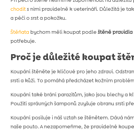
Při péči o štěně nesmíme zapomenout na důležitá pra
chodit
s nimi pravidelně k veterináři. Důležitá je ta
a péči o srst a pokožku.
Štěňata
bychom měli koupat podle
štěně pravidla
potřebuje.
Proč je důležité koupat št
Koupání štěněte je klíčové pro jeho zdraví. Odstra
srsti a kůži. To pomáhá předcházet kožním prob
Koupání také brání parazitům, jako jsou blechy a klí
Použití správných šamponů zvyšuje obranu srsti pře
Koupání posiluje i náš vztah se štěnětem. Dává nám 
naše pouto. A nezapomeňme, že pravidelné koupele z