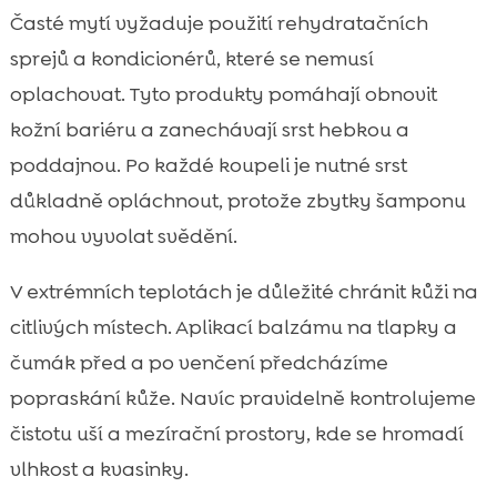
Časté mytí vyžaduje použití rehydratačních
sprejů a kondicionérů, které se nemusí
oplachovat. Tyto produkty pomáhají obnovit
kožní bariéru a zanechávají srst hebkou a
poddajnou. Po každé koupeli je nutné srst
důkladně opláchnout, protože zbytky šamponu
mohou vyvolat svědění.
V extrémních teplotách je důležité chránit kůži na
citlivých místech. Aplikací balzámu na tlapky a
čumák před a po venčení předcházíme
popraskání kůže. Navíc pravidelně kontrolujeme
čistotu uší a mezírační prostory, kde se hromadí
vlhkost a kvasinky.