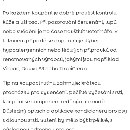
Po každém koupání je dobré provést kontrolu
kůže a uší psa. Při pozorování červenání, lupů
nebo svědění je na čase navštívit veterináře. V
takovém případě se doporučuje výběr
hypoalergenních nebo léčivých přípravků od
renomovaných výrobců, jakými jsou například
Virbac, Douxo S3 nebo TropiClean.
Tip na koupací rutinu zahrnuje: krátkou
procházku pro vyvenčení, pečlivé vyčesání srsti,
koupání se šamponem ředěným ve vodě.
Důsledný oplach a aplikace kondicionéru pro psy
s dlouhou srstí. Sušení by mělo být trpělivé, s
následnou odměnou pro psa.