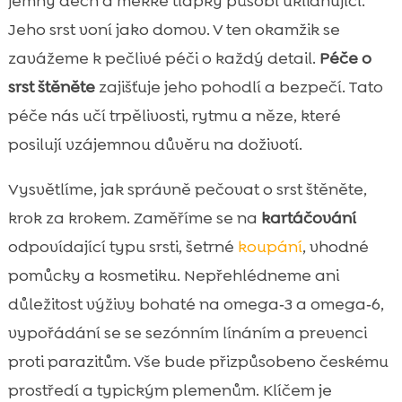
jemný dech a měkké tlapky působí uklidňující.
péče o srst štěněte

Jeho srst voní jako domov. V ten okamžik se
Jak často česat štěně podle typu srsti

zavážeme k pečlivé péči o každý detail.
Péče o
Správné nástroje: kartáče, hřebeny a

srst štěněte
zajišťuje jeho pohodlí a bezpečí. Tato
trimovací pomůcky
péče nás učí trpělivosti, rytmu a něze, které
Koupání štěněte: kdy, jak a čím

posilují vzájemnou důvěru na doživotí.
Citlivá péče o kůži: šetrná kosmetika a

prevence podráždění
Vysvětlíme, jak správně pečovat o srst štěněte,
Výživa pro zdravou a lesklou srst

krok za krokem. Zaměříme se na
kartáčování
CricksyDog: hypoalergenní krmivo a

odpovídající typu srsti, šetrné
koupání
, vhodné
pamlsky pro krásnou srst
pomůcky a kosmetiku. Nepřehlédneme ani
Rutina péče po procházce: bláto, semínka

důležitost výživy bohaté na omega‑3 a omega‑6,
a paraziti
vypořádání se se sezónním línáním a prevenci
Jak naučit štěně spolupracovat při česání a

proti parazitům. Vše bude přizpůsobeno českému
koupání
Sezónní péče: línání na jaře a na podzim
prostředí a typickým plemenům. Klíčem je
