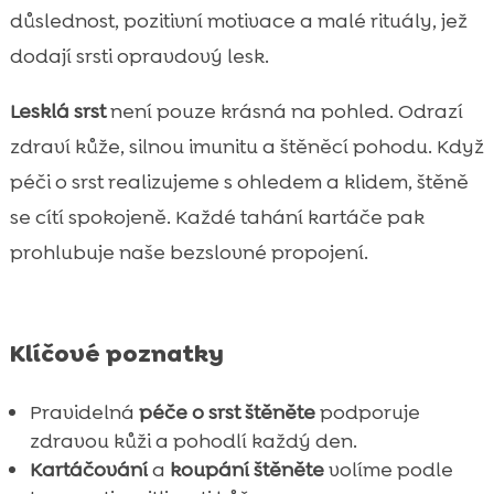
Péče o plemena s kudrnatou a hrubou srstí
důslednost, pozitivní motivace a malé rituály, jež

Hydratace, klima a domácí prostředí
dodají srsti opravdový lesk.

Jak řešit lupy, svědění a suchou srst u

Lesklá srst
není pouze krásná na pohled. Odrazí
štěňat
zdraví kůže, silnou imunitu a štěněcí pohodu. Když
Chyby, kterým se vyhnout při každodenní

péči
péči o srst realizujeme s ohledem a klidem, štěně
Závěr
se cítí spokojeně. Každé tahání kartáče pak

FAQ
prohlubuje naše bezslovné propojení.

Klíčové poznatky
Pravidelná
péče o srst štěněte
podporuje
zdravou kůži a pohodlí každý den.
Kartáčování
a
koupání štěněte
volíme podle