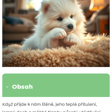
Obsah
3
Proč je péče o srst u štěňat tak důležitá pro
Když přijde k nám štěně, jeho teplé přitulení,

zdraví a pohodu