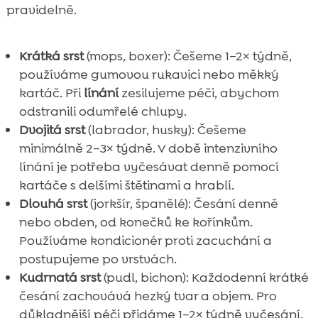
pravidelně.
Krátká srst
(mops, boxer): Češeme 1–2× týdně,
používáme gumovou rukavici nebo měkký
kartáč. Při
línání
zesilujeme péči, abychom
odstranili odumřelé chlupy.
Dvojitá srst
(labrador, husky): Češeme
minimálně 2–3× týdně. V době intenzivního
línání je potřeba vyčesávat denně pomocí
kartáče s delšími štětinami a hrablí.
Dlouhá srst
(jorkšír, španělé): Česání denně
nebo obden, od konečků ke kořínkům.
Používáme kondicionér proti zacuchání a
postupujeme po vrstvách.
Kudrnatá srst
(pudl, bichon): Každodenní krátké
česání zachovává hezký tvar a objem. Pro
důkladnější péči přidáme 1–2× týdně vyčesání.