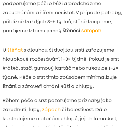
podporujeme péči o kůži a předcházíme
zacuchávání a šíření nečistot. V případě potřeby,
přibližně každých 3–6 týdnů, štěně koupeme,
použijeme k tomu jemný
štěněcí
šampon
.
U
štěňat
s dlouhou či dvojitou srstí zařazujeme
hloubkové rozčesávání 1–3× týdně. Pokud je srst
krátká, stačí gumový kartáč nebo rukavice 1–2×
týdně. Péče o srst tímto způsobem minimalizuje
línání
a zároveň chrání kůži a chlupy.
Během péče o srst pozorujeme příznaky jako
zarudnutí, lupy,
zápach
či bolestivost. Dále
kontrolujeme matování chlupů, jejich lámavost,