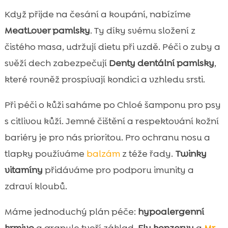
Když přijde na česání a koupání, nabízíme
MeatLover pamlsky
. Ty díky svému složení z
čistého masa, udržují dietu při uzdě. Péči o zuby a
svěží dech zabezpečují
Denty dentální pamlsky
,
které rovněž prospívají kondici a vzhledu srsti.
Při péči o kůži saháme po Chloé šamponu pro psy
s citlivou kůží. Jemné čištění a respektování kožní
bariéry je pro nás prioritou. Pro ochranu nosu a
tlapky používáme
balzám
z téže řady.
Twinky
vitamíny
přidáváme pro podporu imunity a
zdraví kloubů.
Máme jednoduchý plán péče:
hypoalergenní