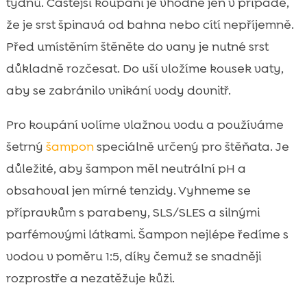
týdnů. Častější koupání je vhodné jen v případě,
že je srst špinavá od bahna nebo cítí nepříjemně.
Před umístěním štěněte do vany je nutné srst
důkladně rozčesat. Do uší vložíme kousek vaty,
aby se zabránilo vnikání vody dovnitř.
Pro koupání volíme vlažnou vodu a používáme
šetrný
šampon
speciálně určený pro štěňata. Je
důležité, aby šampon měl neutrální pH a
obsahoval jen mírné tenzidy. Vyhneme se
přípravkům s parabeny, SLS/SLES a silnými
parfémovými látkami. Šampon nejlépe ředíme s
vodou v poměru 1:5, díky čemuž se snadněji
rozprostře a nezatěžuje kůži.