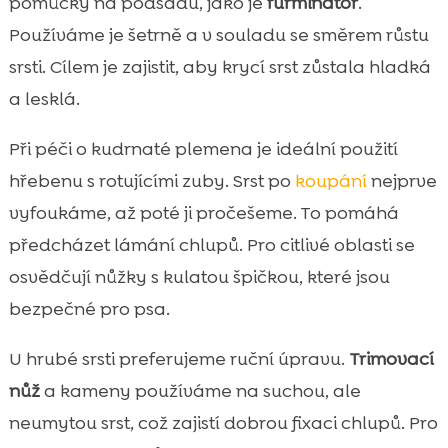
pomůcky na podsadu, jako je
furminator
.
Používáme je šetrně a v souladu se směrem růstu
srsti. Cílem je zajistit, aby krycí srst zůstala hladká
a lesklá.
Při péči o kudrnaté plemena je ideální použití
hřebenu s rotujícími zuby. Srst po
koupání
nejprve
vyfoukáme, až poté ji pročešeme. To pomáhá
předcházet lámání chlupů. Pro citlivé oblasti se
osvědčují nůžky s kulatou špičkou, které jsou
bezpečné pro psa.
U hrubé srsti preferujeme ruční úpravu.
Trimovací
nůž
a kameny používáme na suchou, ale
neumytou srst, což zajistí dobrou fixaci chlupů. Pro