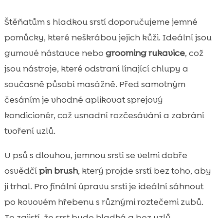
Štěňatům s hladkou srstí doporučujeme jemné
pomůcky, které neškrábou jejich kůži. Ideální jsou
gumové nástavce nebo
grooming rukavice
, což
jsou nástroje, které odstraní línající chlupy a
současně působí masážně. Před samotným
česáním je vhodné aplikovat sprejový
kondicionér, což usnadní rozčesávání a zabrání
tvoření uzlů.
U psů s dlouhou, jemnou srstí se velmi dobře
osvědčí
pin brush
, který projde srstí bez toho, aby
ji trhal. Pro finální úpravu srsti je ideální sáhnout
po kovovém hřebenu s různými roztečemi zubů.
To zajistí, že srst bude hladká a bez uzlů.