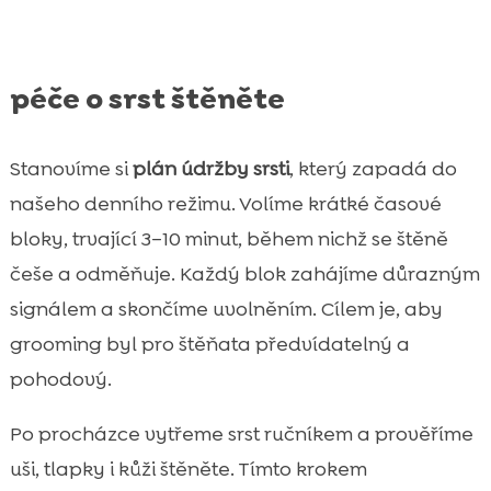
péče o srst štěněte
Stanovíme si
plán údržby srsti
, který zapadá do
našeho denního režimu. Volíme krátké časové
bloky, trvající 3–10 minut, během nichž se štěně
češe a odměňuje. Každý blok zahájíme důrazným
signálem a skončíme uvolněním. Cílem je, aby
grooming byl pro štěňata předvídatelný a
pohodový.
Po procházce vytřeme srst ručníkem a prověříme
uši, tlapky i kůži štěněte. Tímto krokem