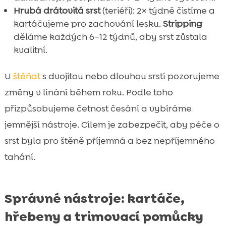
Hrubá drátovitá srst
(teriéři): 2× týdně čistíme a
kartáčujeme pro zachování lesku.
Stripping
děláme každých 6–12 týdnů, aby srst zůstala
kvalitní.
U
štěňat
s dvojitou nebo dlouhou srstí pozorujeme
změny v línání během roku. Podle toho
přizpůsobujeme četnost česání a vybíráme
jemnější nástroje. Cílem je zabezpečit, aby péče o
srst byla pro štěně příjemná a bez nepříjemného
tahání.
Správné nástroje: kartáče,
hřebeny a trimovací pomůcky