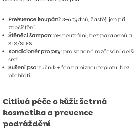
Frekvence koupání
: 3–6 týdnů, častěji jen při
znečištění.
Štěněcí šampon
: pH neutrální, bez parabenů a
SLS/SLES.
Kondicionér pro psy
: pro snadné rozčesání delší
srsti.
Sušení psa
: ručník + fén na nízkou teplotu, bez
přehřátí.
Citlivá péče o kůži: šetrná
kosmetika a prevence
podráždění