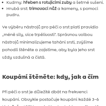
Kudrny:
hřeben s rotujícími zuby
a šetrné sušení.
Hrubá srst:
trimovací nůž
a kameny, s pomocí
pudru.
Ve výběru nástrojů pro péči o srst platí pravidlo
„méně síly, více trpělivosti“. Správnou volbou
nástrojů minimalizujeme tahání srsti, zvýšíme
pohodlí štěněte a zajistíme, aby byla jeho srst
vždy vzdušná a čistá.
Koupání štěněte: kdy, jak a čím
Při péči o srst je důležité dbát na frekvenci
koupání. Obvykle postačuje koupání každé 3–6