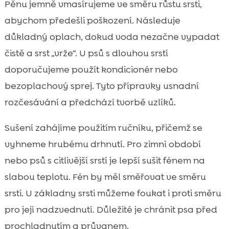
Pěnu jemně vmasírujeme ve směru růstu srsti,
abychom předešli poškození. Následuje
důkladný oplach, dokud voda nezačne vypadat
čistě a srst „vrže“. U psů s dlouhou srstí
doporučujeme použít kondicionér nebo
bezoplachový sprej. Tyto přípravky usnadní
rozčesávání a předchází tvorbě uzlíků.
Sušení zahájíme použitím ručníku, přičemž se
vyhneme hrubému drhnutí. Pro zimní období
nebo psů s citlivější srstí je lepší sušit fénem na
slabou teplotu. Fén by měl směřovat ve směru
srsti. U základny srsti můžeme foukat i proti směru
pro její nadzvednutí. Důležité je chránit psa před
prochladnutím a průvanem.