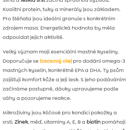
Silná a
lesklá srst
začíná správnou výživou.
Kvalitní protein, tuky a minerály jsou základem.
Pro štěňata jsou ideální granule s konkrétním
zdrojem masa. Energetická hodnota by měla
odpovídat jejich aktivitě.
Velký význam mají esenciální mastné kyseliny.
Doporučuje se
lososový olej
pro dodání omega-3
mastných kyselin, konkrétně EPA a DHA. Ty psům
zajišťují komfort kůže a její lesk. S jeho podáváním
začínáme postupně, dávky upravujeme podle
váhy a pozorujeme reakce.
Mikroživiny jsou klíčové pro kondici pokožky a
srsti.
Zinek
, měď, vitamíny A, E, B a
biotin
pomáhají