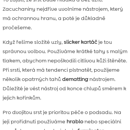
Zacuchaniny nejdříve uvolníme nástrojem, který
má ochrannou hranu, a poté je důkladně
pročešeme.
Když řešíme složité uzly,
slicker kartáč
je tou
správnou volbou. Používáme krátké tahy s malým
tlakem, abychom nepoškodili citlivou kůži štěněte.
Při srsti, která má tendenci plstnatět, použijeme
několik opatrných tahů
dematting
nástrojem.
Důležité je vést nástroj od konce chlupů směrem k
jejich kořínkům.
Pro dvojitou srst je prioritou péče o podsadu. Na
její prořídnutí používáme
hrablo
nebo speciální