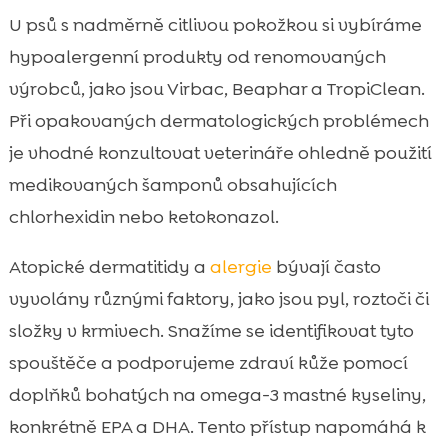
U psů s nadměrně citlivou pokožkou si vybíráme
hypoalergenní produkty od renomovaných
výrobců, jako jsou Virbac, Beaphar a TropiClean.
Při opakovaných dermatologických problémech
je vhodné konzultovat veterináře ohledně použití
medikovaných šamponů obsahujících
chlorhexidin nebo ketokonazol.
Atopické dermatitidy a
alergie
bývají často
vyvolány různými faktory, jako jsou pyl, roztoči či
složky v krmivech. Snažíme se identifikovat tyto
spouštěče a podporujeme zdraví kůže pomocí
doplňků bohatých na omega-3 mastné kyseliny,
konkrétně EPA a DHA. Tento přístup napomáhá k