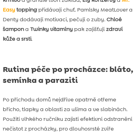
krmivo
a granule tvoří základ,
Ely konzervy
a
Mr.
Easy
topping
přidávají chuť. Pamlsky MeatLover a
Denty dodávají motivaci, pečují o zuby.
Chloé
šampon
a
Twinky vitamíny
pak zajišťují
zdraví
kůže a srsti
.
Rutina péče po procházce: bláto,
semínka a paraziti
Po příchodu domů nejdříve opatrně otřeme
břicho, tlapky a oblasti za ušima a ve slabinách.
Použití vlhkého ručníku zajistí efektivní odstranění
nečistot z procházky, pro dlouhosrsté zvíře