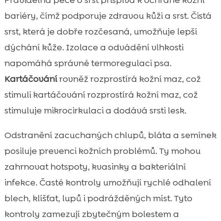
Pravidelná péče o srst přispívá k ochraně kožní
bariéry, čímž podporuje zdravou kůži a srst. Čistá
srst, která je dobře rozčesaná, umožňuje lepší
dýchání kůže. Izolace a odvádění vlhkosti
napomáhá správné termoregulaci psa.
Kartáčování
rovněž rozprostírá kožní maz, což
stimuli kartáčování rozprostírá kožní maz, což
stimuluje mikrocirkulaci a dodává srsti lesk.
Odstranění zacuchaných chlupů, bláta a semínek
posiluje prevenci kožních problémů. Ty mohou
zahrnovat hotspoty, kvasinky a bakteriální
infekce. Časté kontroly umožňují rychlé odhalení
blech, klíšťat, lupů i podrážděných míst. Tyto
kontroly zamezují zbytečným bolestem a