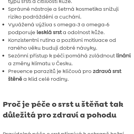
typu srsti a citlivosti kůže.
Správné nástroje a šetrná kosmetika snižují
riziko podráždění a cuchání.
Vyvážená výživa s omega‑3 a omega‑6
podporuje
lesklá srst
a odolnost kůže.
Konzistentní rutina a pozitivní motivace od
raného věku budují dobré návyky.
Sezónní přístup k péči pomáhá zvládnout
línání
a změny klimatu v Česku.
Prevence parazitů je klíčová pro
zdravá srst
štěně
a klid celé rodiny.
Proč je péče o srst u štěňat tak
důležitá pro zdraví a pohodu