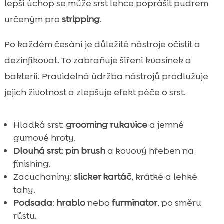
lepší úchop se může srst lehce poprášit pudrem
určeným pro
stripping
.
Po každém česání je důležité nástroje očistit a
dezinfikovat. To zabraňuje šíření kvasinek a
bakterií. Pravidelná údržba nástrojů prodlužuje
jejich životnost a zlepšuje efekt péče o srst.
Hladká srst:
grooming rukavice
a jemné
gumové hroty.
Dlouhá srst
:
pin brush
a kovový hřeben na
finishing.
Zacuchaniny:
slicker kartáč
, krátké a lehké
tahy.
Podsada
:
hrablo
nebo
furminator
, po směru
růstu.