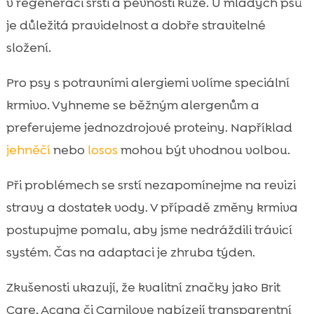
v regeneraci srsti a pevnosti kůže. U mladých psů
je důležitá pravidelnost a dobře stravitelné
složení.
Pro psy s potravními alergiemi volíme speciální
krmivo. Vyhneme se běžným alergenům a
preferujeme jednozdrojové proteiny. Například
jehněčí
nebo
losos
mohou být vhodnou volbou.
Při problémech se srstí nezapomínejme na revizi
stravy a dostatek vody. V případě změny krmiva
postupujme pomalu, aby jsme nedráždili trávicí
systém. Čas na adaptaci je zhruba týden.
Zkušenosti ukazují, že kvalitní značky jako Brit
Care, Acana či Carnilove nabízejí transparentní