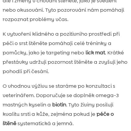
ale i změny v chování štěněte, jako je svědění
nebo okusování. Tyto pozorování nám pomáhají
rozpoznat problémy včas.
K vytvoření klidného a pozitivního prostředí při
péči o srst štěněte pomáhají celé tréninky a
pomůcky, jako je targeting nebo
lick mat
. Krátké
přestávky udržují pozornost štěněte a zvyšují jeho
pohodlí při česání.
O vhodnou výživu se staráme po konzultaci s
veterinářem. Doporučuje se doplněk omega-3
mastných kyselin a
biotin
. Tyto živiny posilují
kvalitu srsti a kůže, zejména pokud je
péče o
štěně
systematická a jemná.