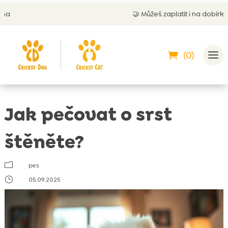
🤝
Můžeš zaplatit i na dobírku
(0)
Jak pečovat o srst
štěněte?
m
pes
}
05.09.2025