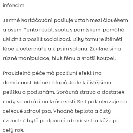
infekcím.
Jemné kartáčování posiluje vztah mezi člověkem
a psem. Tento rituál, spolu s pamlskem, pomáhá
uklidnit a posílit socializaci. Díky tomu je štěněti
lépe u veterináře a v psím salonu. Zvykne si na
různé manipulace, hluk fénu a kratší koupel.
Pravidelná péče má pozitivní efekt i na
domácnost. Méně chlupů vede k čistějšímu
pelíšku a podlahám. Správná strava a dostatek
vody se odráží na kráse srsti. Srst pak ukazuje na
celkové zdraví psa. Vhodná teplota a čistý
vzduch v bytě podporují zdraví srsti a kůže po
celý rok.