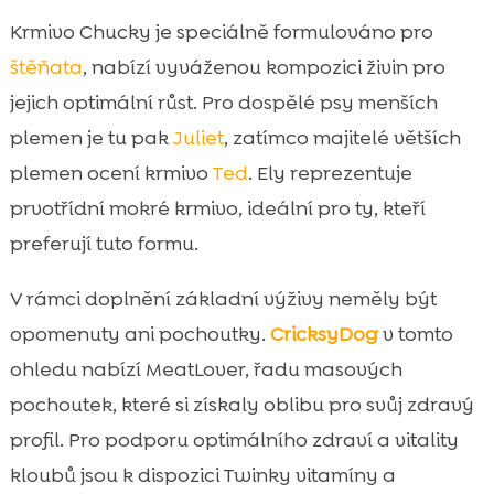
Krmivo Chucky je speciálně formulováno pro
štěňata
, nabízí vyváženou kompozici živin pro
jejich optimální růst. Pro dospělé psy menších
plemen je tu pak
Juliet
, zatímco majitelé větších
plemen ocení krmivo
Ted
. Ely reprezentuje
prvotřídní mokré krmivo, ideální pro ty, kteří
preferují tuto formu.
V rámci doplnění základní výživy neměly být
opomenuty ani pochoutky.
CricksyDog
v tomto
ohledu nabízí MeatLover, řadu masových
pochoutek, které si získaly oblibu pro svůj zdravý
profil. Pro podporu optimálního zdraví a vitality
kloubů jsou k dispozici Twinky vitamíny a