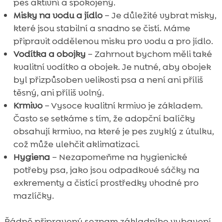
pes aktivní a spokojený.
Misky na vodu a jídlo
– Je důležité vybrat misky,
které jsou stabilní a snadno se čistí. Máme
připravit oddělenou misku pro vodu a pro jídlo.
Vodítka a obojky
– Zahrnout bychom měli také
kvalitní vodítko a obojek. Je nutné, aby obojek
byl přizpůsoben velikosti psa a není ani příliš
těsný, ani příliš volný.
Krmivo
– Vysoce kvalitní krmivo je základem.
Často se setkáme s tím, že adopční balíčky
obsahují krmivo, na které je pes zvyklý z útulku,
což může ulehčit aklimatizaci.
Hygiena
– Nezapomeňme na hygienické
potřeby psa, jako jsou odpadkové sáčky na
exkrementy a čistící prostředky vhodné pro
mazlíčky.
Řádně připravený seznam základního vybavení