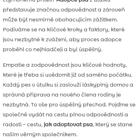
Jak zvládnout první dny s novým psem?

představuje značnou odpovědnost a zároveň
Důležitost výživy pro nového psa

může být nesmírně obohacujícím zážitkem.
Výběr vhodného krmiva

Podíváme se na klíčové kroky a faktory, které
Produkty CricksyDog pro vašeho psa

jsou nezbytné k zvážení, aby proces adopce
Veterinární péče a pravidelné prohlídky

proběhl co nejhladčeji a byl úspěšný.
Vztah a socializace s novým psem

Výcvik a trénink psa
Empatie a zodpovědnost jsou klíčové hodnoty,

Řešení problémového chování
které je třeba si uvědomit již od samého počátku.

Podpora od komunity a další zdroje
Každý pes v útulku si zaslouží láskyplný domov a

Závěr
správná příprava na nového člena rodiny je

FAQ
nezbytná. To vše pro úspěšný přechod. Pojďme se

společně vydát na cestu plnou odpovědnosti a
radosti – cestu,
jak adoptovat psa
, který se stane
naším věrným společníkem.