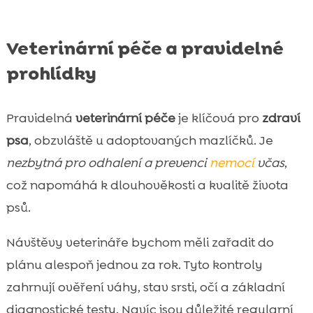
Veterinární péče a pravidelné
prohlídky
Pravidelná
veterinární péče
je klíčová pro
zdraví
psa
, obzvláště u adoptovaných mazlíčků. Je
nezbytná pro odhalení a prevenci
nemocí
včas
,
což napomáhá k dlouhověkosti a kvalitě života
psů.
Návštěvy veterináře bychom měli zařadit do
plánu alespoň jednou za rok. Tyto kontroly
zahrnují ověření váhy, stav srsti, očí a základní
diagnostické testy. Navíc jsou důležité regularní