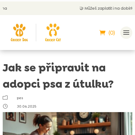
🤝
Můžeš zaplatit i na dobírku
(0)
Jak se připravit na
adopci psa z útulku?
m
pes
}
30.06.2025