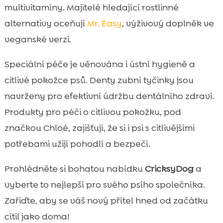
multivitamíny. Majitelé hledající rostlinné
alternativy oceňují
Mr. Easy
, výživový doplněk ve
veganské verzi.
Speciální péče je věnována i ústní hygieně a
citlivé pokožce psů. Denty zubní tyčinky jsou
navrženy pro efektivní údržbu dentálního zdraví.
Produkty pro péči o citlivou pokožku, pod
značkou Chloé, zajišťují, že si i psi s citlivějšími
potřebami užijí pohodlí a bezpečí.
Prohlédněte si bohatou nabídku
CricksyDog
a
vyberte to nejlepší pro svého psího společníka.
Zařiďte, aby se váš nový přítel hned od začátku
cítil jako doma!