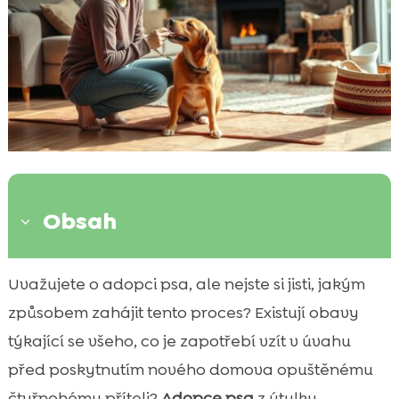
Obsah
3
Proč adoptovat psa z útulku?
Uvažujete o adopci psa, ale nejste si jisti, jakým

Jak najít vhodného psa pro adopci?
způsobem zahájit tento proces? Existují obavy

Příprava na přijetí psa z útulku
týkající se všeho, co je zapotřebí vzít v úvahu

Co potřebujete mít doma před příchodem
před poskytnutím nového domova opuštěnému

psa?
čtyřnohému příteli?
Adopce psa
z útulku