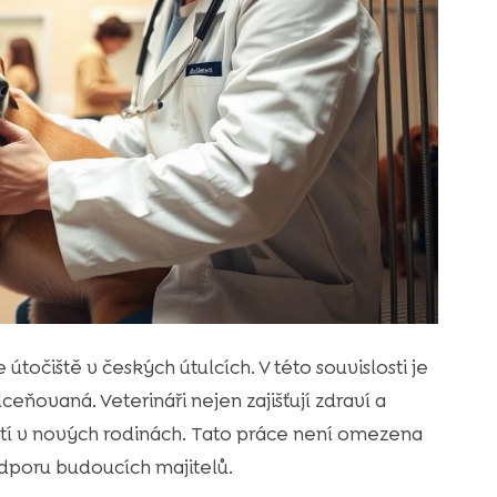
točiště v českých útulcích. V této souvislosti je
eňovaná. Veterináři nejen zajišťují zdraví a
těstí v nových rodinách. Tato práce není omezena
odporu budoucích majitelů.