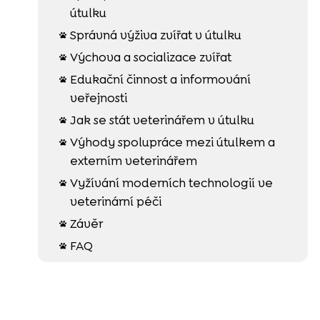
útulku
Správná výživa zvířat v útulku

Výchova a socializace zvířat

Edukační činnost a informování

veřejnosti
Jak se stát veterinářem v útulku

Výhody spolupráce mezi útulkem a

externím veterinářem
Vyžívání moderních technologií ve

veterinární péči
Závěr

FAQ
