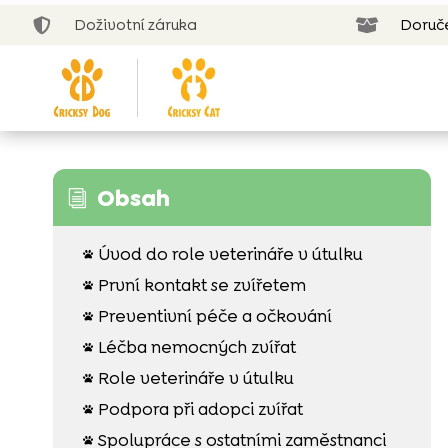
Doživotní záruka
Doruč


Obsah
i
Úvod do role veterináře v útulku

První kontakt se zvířetem

Preventivní péče a očkování

Léčba nemocných zvířat

Role veterináře v útulku

Podpora při adopci zvířat

Spolupráce s ostatními zaměstnanci
