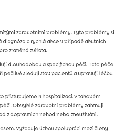
anitými zdravotními problémy. Tyto problémy si
á diagnóza a rychlá akce v případě akutních
 pro zraněná zvířata.
dují dlouhodobou a specifickou péči. Tato péče
ři pečlivě sledují stav pacientů a upravují léčbu
to přistupujeme k hospitalizaci. V takovém
 péči. Obvyklé zdravotní problémy zahrnují
klad z dopravních nehod nebo zneužívání.
esem. Vyžaduje úzkou spolupráci mezi členy