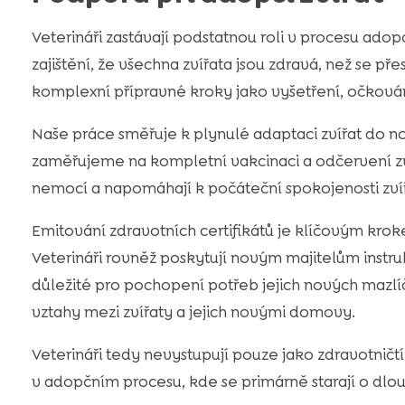
Veterináři zastávají podstatnou roli v procesu adopc
zajištění, že všechna zvířata jsou zdravá, než se 
komplexní přípravné kroky jako vyšetření, očkování
Naše práce směřuje k plynulé adaptaci zvířat do no
zaměřujeme na kompletní vakcinaci a odčervení zví
nemocí a napomáhají k počáteční spokojenosti zvířa
Emitování zdravotních certifikátů je klíčovým krok
Veterináři rovněž poskytují novým majitelům instruk
důležité pro pochopení potřeb jejich nových mazlí
vztahy mezi zvířaty a jejich novými domovy.
Veterináři tedy nevystupují pouze jako zdravotničtí 
v adopčním procesu, kde se primárně starají o dlou