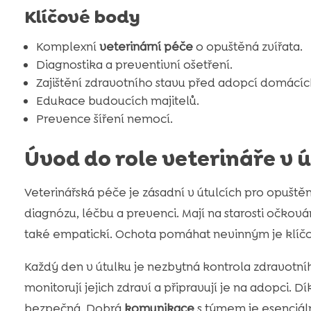
Klíčové body
Komplexní
veterinární péče
o opuštěná zvířata.
Diagnostika a preventivní ošetření.
Zajištění zdravotního stavu před adopcí domácíc
Edukace budoucích majitelů.
Prevence šíření nemocí.
Úvod do role veterináře v 
Veterinářská péče je zásadní v útulcích pro opuště
diagnózu, léčbu a prevenci. Mají na starosti očková
také empatickí. Ochota pomáhat nevinným je klíč
Každý den v útulku je nezbytná kontrola zdravotníh
monitorují jejich zdraví a připravují je na adopci. 
bezpečná. Dobrá
komunikace
s týmem je esenciáln