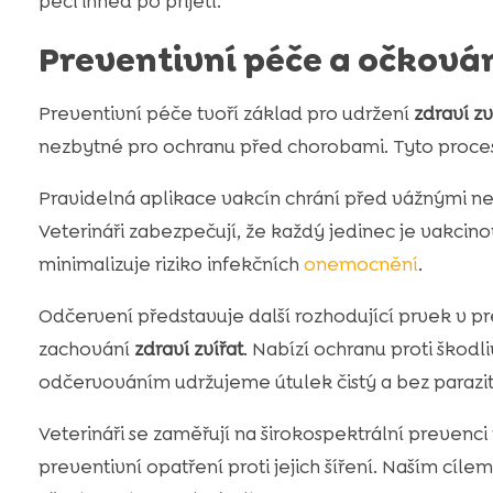
péči ihned po přijetí.
Preventivní péče a očková
Preventivní péče tvoří základ pro udržení
zdraví zv
nezbytné pro ochranu před chorobami. Tyto procesy
Pravidelná aplikace vakcín chrání před vážnými n
Veterináři zabezpečují, že každý jedinec je vakcin
minimalizuje riziko infekčních
onemocnění
.
Odčervení představuje další rozhodující prvek v pre
zachování
zdraví zvířat
. Nabízí ochranu proti ško
odčervováním udržujeme útulek čistý a bez parazit
Veterináři se zaměřují na širokospektrální prevenci
preventivní opatření proti jejich šíření. Naším cílem