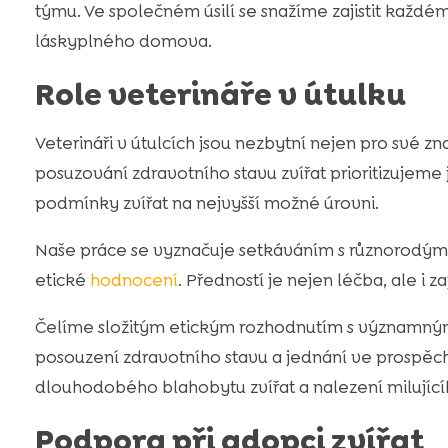
týmu. Ve společném úsilí se snažíme zajistit každé
láskyplného domova.
Role veterináře v útulku
Veterináři v útulcích jsou nezbytní nejen pro své znal
posuzování zdravotního stavu zvířat prioritizujeme j
podmínky zvířat na nejvyšší možné úrovni.
Naše práce se vyznačuje setkáváním s různorodými
etické
hodnocení
. Předností je nejen léčba, ale i z
Čelíme složitým etickým rozhodnutím s významným v
posouzení zdravotního stavu a jednání ve prospěch 
dlouhodobého blahobytu zvířat a nalezení milující
Podpora při adopci zvířat