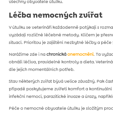
všechny obyvatele útulku.
Léčba nemocných zvířat
V útulku se veterináři každodenně potýkají s rozm
vyzádají rozličné léčebné metody. Klíčem je přesn
situací. Prioritou je zajištění nezbytné léčby a péče
Narážíme zde i na
chronická
onemocnění
. Ta vyža
obnáší léčiva, pravidelné kontroly a dieta. Veteriná
dle jejich momentálních potřeb.
Stav některých zvířat bývá velice závažný. Pak čas
případě poskytujeme zvířeti komfort a kontinuální
infekční nemoci, parazitické invaze a úrazy, napří
Péče o nemocné obyvatele útulku je složitým proc