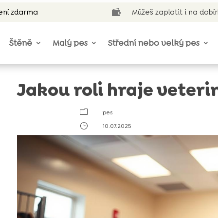
ení zdarma
Můžeš zaplatit i na dobí

Štěně
Malý pes
Střední nebo velký pes
Jakou roli hraje veteri
m
pes
}
10.07.2025