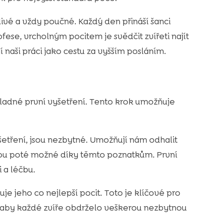
livé a vždy poučné. Každý den přináší šanci
ese, vrcholným pocitem je svědčit zvířeti najít
 naši práci jako cestu za vyšším posláním.
adné první vyšetření. Tento krok umožňuje
yšetření, jsou nezbytné. Umožňují nám odhalit
jsou poté možné díky těmto poznatkům. První
 a léčbu.
je jeho co nejlepší pocit. Toto je klíčové pro
t, aby každé zvíře obdrželo veškerou nezbytnou