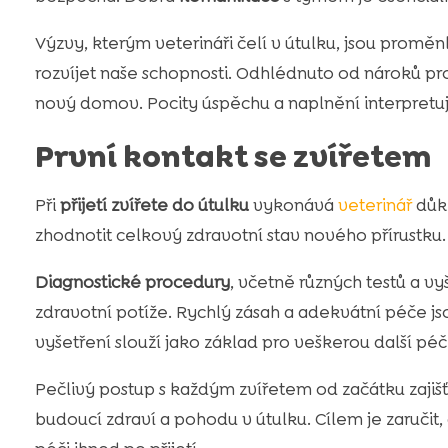
Výzvy, kterým veterináři čelí v útulku, jsou proměn
rozvíjet naše schopnosti. Odhlédnuto od nároků prof
nový domov. Pocity úspěchu a naplnění interpretují
První kontakt se zvířetem
Při
přijetí zvířete do útulku
vykonává
veterinář
důkl
zhodnotit celkový zdravotní stav nového přírustku.
Diagnostické procedury
, včetně různých testů a v
zdravotní potíže. Rychlý zásah a adekvátní péče 
vyšetření slouží jako základ pro veškerou další péči
Pečlivý postup s každým zvířetem od začátku zajišťu
budoucí zdraví a pohodu v útulku. Cílem je zaruči