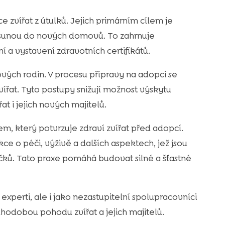
e zvířat z útulků. Jejich primárním cílem je
přesunou do nových domovů. To zahrnuje
 a vystavení zdravotních certifikátů.
vých rodin. V procesu přípravy na adopci se
řat. Tyto postupy snižují možnost výskytu
t i jejich nových majitelů.
em, který potvrzuje zdraví zvířat před adopcí.
ce o péči, výživě a dalších aspektech, jež jsou
čků. Tato praxe pomáhá budovat silné a šťastné
experti, ale i jako nezastupitelní spolupracovníci
hodobou pohodu zvířat a jejich majitelů.