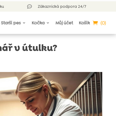
rku
Zákaznická podpora 24/7

(0)
Starší pes
Kočka
Můj účet
Košík
nář v útulku?