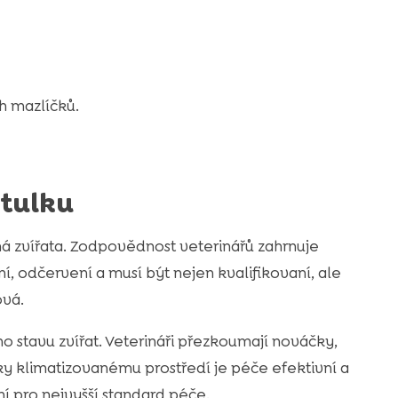
h mazlíčků.
útulku
ná zvířata. Zodpovědnost veterinářů zahrnuje
ní, odčervení a musí být nejen kvalifikovaní, ale
ová.
o stavu zvířat. Veterináři přezkoumají nováčky,
Díky klimatizovanému prostředí je péče efektivní a
í pro nejvyšší standard péče.