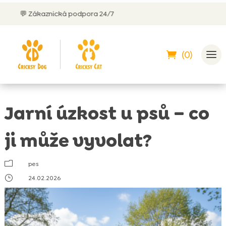
cká podpora 24/7
✅
Doživotní z
(0)
Jarní úzkost u psů – co
ji může vyvolat?
m
pes
}
24.02.2026