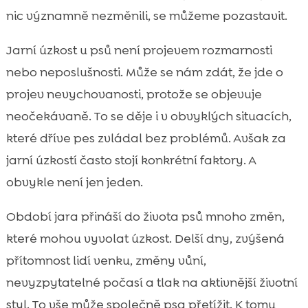
Proč je jaro pro psa náročné období:

nic významně nezměnili, se můžeme pozastavit.
změny rutiny a prostředí
Hormonální a biologické spouštěče na jaře
Jarní úzkost u psů není projevem rozmarnosti

Alergie, svědění a nepohodlí jako skrytá
nebo neposlušnosti. Může se nám zdát, že jde o

příčina úzkosti
projev nevychovanosti, protože se objevuje
Počasí, bouřky a tlak: jak jarní výkyvy

neočekávaně. To se děje i v obvyklých situacích,
ovlivňují psychiku psa
které dříve pes zvládal bez problémů. Avšak za
Pes jaro úzkost: nejčastější situace, které ji

jarní úzkostí často stojí konkrétní faktory. A
mohou zhoršovat
obvykle není jen jeden.
Změny v domácnosti: jarní úklid, stěhování

věcí a nové vůně
Období jara přináší do života psů mnoho změn,
Sociální tlak a setkávání: psí hřiště,

které mohou vyvolat úzkost. Delší dny, zvýšená
návštěvy a cizí psi
přítomnost lidí venku, změny vůní,
Jak poznáme, co úzkost spouští:

nevyzpytatelné počasí a tlak na aktivnější životní
jednoduché pozorování a deník
styl. To vše může společně psa přetížit. K tomu
Okamžitá první pomoc: co můžeme udělat
