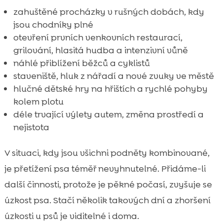
zahuštěné procházky v rušných dobách, kdy
jsou chodníky plné
otevření prvních venkovních restaurací,
grilování, hlasitá hudba a intenzivní vůně
náhlé přiblížení běžců a cyklistů
staveniště, hluk z nářadí a nové zvuky ve městě
hlučné dětské hry na hřištích a rychlé pohyby
kolem plotu
déle trvající výlety autem, změna prostředí a
nejistota
V situaci, kdy jsou všichni podněty kombinované,
je přetížení psa téměř nevyhnutelné. Přidáme-li
další činnosti, protože je pěkné počasí, zvyšuje se
úzkost psa. Stačí několik takových dní a zhoršení
úzkosti u psů je viditelné i doma.