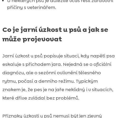
U některých psů je důležité včas řešit zdravotní
příčiny s veterinářem.
Co je jarní úzkost u psů a jak se
může projevovat
Jarní úzkost u psů popisuje situaci, kdy napětí psa
eskaluje s příchodem jara. Nejedná se o oficiální
diagnózu, ale o sezónní ovlivnění tělesného
rytmu, počasí a denního režimu. Typickým
znakem je, že pes je na jaře neklidný i v situacích,
které dříve zvládal bez problémů.
Příznaky úzkosti u psů nemusí být jen zjevný