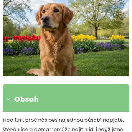
Obsah
3
Co je jarní úzkost u psů a jak se může
Nad tím, proč náš pes najednou působí napjatě,

projevovat
štěká více a doma nemůže najít klid, i když jsme