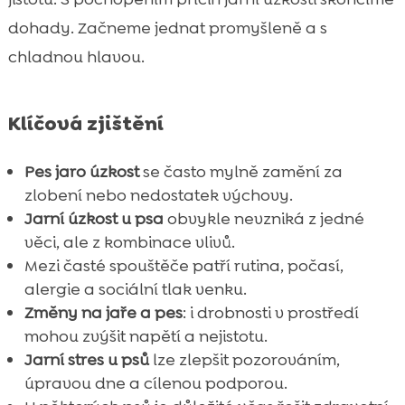
dohady. Začneme jednat promyšleně a s
chladnou hlavou.
Klíčová zjištění
Pes jaro úzkost
se často mylně zamění za
zlobení nebo nedostatek výchovy.
Jarní úzkost u psa
obvykle nevzniká z jedné
věci, ale z kombinace vlivů.
Mezi časté spouštěče patří rutina, počasí,
alergie a sociální tlak venku.
Změny na jaře a pes
: i drobnosti v prostředí
mohou zvýšit napětí a nejistotu.
Jarní stres u psů
lze zlepšit pozorováním,
úpravou dne a cílenou podporou.