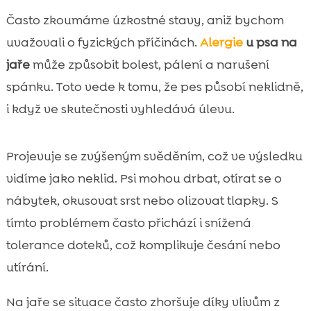
Často zkoumáme úzkostné stavy, aniž bychom
uvažovali o fyzických příčinách.
Alergie
u psa na
jaře
může způsobit bolest, pálení a narušení
spánku. Toto vede k tomu, že pes působí neklidně,
i když ve skutečnosti vyhledává úlevu.
Projevuje se zvýšeným svěděním, což ve výsledku
vidíme jako neklid. Psi mohou drbat, otírat se o
nábytek, okusovat srst nebo olizovat tlapky. S
tímto problémem často přichází i snížená
tolerance doteků, což komplikuje česání nebo
utírání.
Na jaře se situace často zhoršuje díky vlivům z