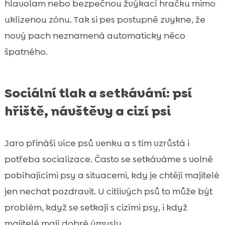
hlavolam nebo bezpečnou žvýkací hračku mimo
uklízenou zónu. Tak si pes postupně zvykne, že
nový pach neznamená automaticky něco
špatného.
Sociální tlak a setkávání: psí
hřiště, návštěvy a cizí psi
Jaro přináší více psů venku a s tím vzrůstá i
potřeba socializace. Často se setkáváme s volně
pobíhajícími psy a situacemi, kdy je chtějí majitelé
jen nechat pozdravit. U citlivých psů to může být
problém, když se setkají s cizími psy, i když
majitelé mají dobré úmysly.