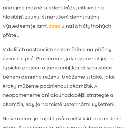
hned dnes
přidejme možné svědění kůže, citlivost na
Dlouhodobé řešení: trénink, obohacení a
hlasitější zvuky, či narušení denní rutiny.

prevence přetížení
Výsledkem je jarní
stres
u našich čtyřnohých
Výživa a péče, které mohou podpořit klid:

přátel.
naše tipy včetně CricksyDog
Kdy je čas na veterináře a jaké vyšetření
V dalších odstavcích se zaměříme na příčiny

může dávat smysl
úzkosti u psů. Probereme, jak rozpoznat jejich
Závěr

typické projevy a jak identifikovat spouštěče
FAQ

během denního režimu. Ukážeme si také, jaké
kroky můžeme podniknout okamžitě. A
neopomeneme ani dlouhodobější strategie a
okamžik, kdy je na místě veterinární vyšetření.
Naším cílem je zajistit psům větší klid a nám větší
jistotu. S pochopením příčin jarní úzkosti skončíme