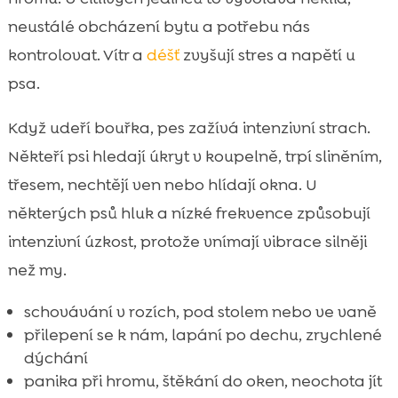
neustálé obcházení bytu a potřebu nás
kontrolovat. Vítr a
déšť
zvyšují stres a napětí u
psa.
Když udeří bouřka, pes zažívá intenzivní strach.
Někteří psi hledají úkryt v koupelně, trpí sliněním,
třesem, nechtějí ven nebo hlídají okna. U
některých psů hluk a nízké frekvence způsobují
intenzivní úzkost, protože vnímají vibrace silněji
než my.
schovávání v rozích, pod stolem nebo ve vaně
přilepení se k nám, lapání po dechu, zrychlené
dýchání
panika při hromu, štěkání do oken, neochota jít