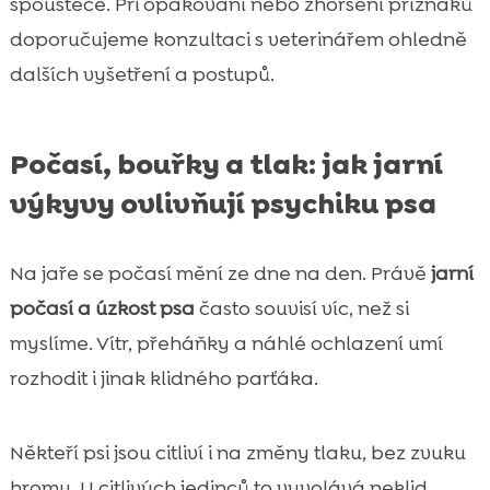
spouštěče. Při opakování nebo zhoršení příznaků
doporučujeme konzultaci s veterinářem ohledně
dalších vyšetření a postupů.
Počasí, bouřky a tlak: jak jarní
výkyvy ovlivňují psychiku psa
Na jaře se počasí mění ze dne na den. Právě
jarní
počasí a úzkost psa
často souvisí víc, než si
myslíme. Vítr, přeháňky a náhlé ochlazení umí
rozhodit i jinak klidného parťáka.
Někteří psi jsou citliví i na změny tlaku, bez zvuku
hromu. U citlivých jedinců to vyvolává neklid,