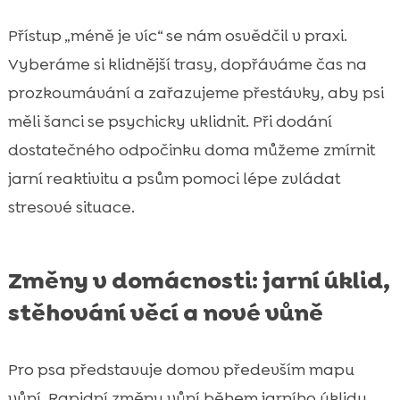
Přístup „méně je víc“ se nám osvědčil v praxi.
Vyberáme si klidnější trasy, dopřáváme čas na
prozkoumávání a zařazujeme přestávky, aby psi
měli šanci se psychicky uklidnit. Při dodání
dostatečného odpočinku doma můžeme zmírnit
jarní reaktivitu a psům pomoci lépe zvládat
stresové situace.
Změny v domácnosti: jarní úklid,
stěhování věcí a nové vůně
Pro psa představuje domov především mapu
vůní. Rapidní změny vůní během jarního úklidu