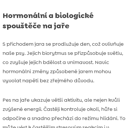
Hormonální a biologické
spouštěče na jaře
S přichodem jara se prodlužuje den, což ovlivňuje
naše psy. Jejich biorytmus se přizpůsobuje světlu,
co zvyšuje jejich bdělost a vnímavost. Navíc
hormonální změny způsobené jarem mohou
vyvolat napětí bez zřejmého důvodu.
Pes na jaře ukazuje větší aktivitu, ale nejen kvůli
zvýšené energii. Častěji kontroluje okolí, hůře si
odpočine a snadno přechází do režimu hlídání. To
může vést k častějším stresovým reakcím i v