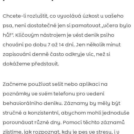
Chcete-li rozluštit, co vyvolává úzkost u vašeho
psa, není dostatečné jen si pamatovat „včera bylo
hůř“. Klíčovým nástrojem je vést deník psího
chování po dobu 7 až 14 dní. Jen několik minut
zapisování denně často odkryje víc, než si
dokážeme představit.
Začneme používat sešit nebo aplikaci na
poznámky ve svém telefonu pro vedení
behaviorálního deníku. Záznamy by měly být
stručné a konzistentní, abychom mohli jednoduše
porovnávat různé dny. Pomocí těchto záznamů
zjistíme, jak rozpoznat, kdy je pes ve stresu, i v