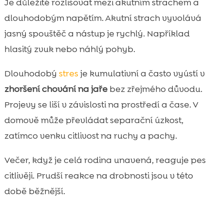
Je důležité rozlišovat mezi akutním strachem a
dlouhodobým napětím. Akutní strach vyvolává
jasný spouštěč a nástup je rychlý. Například
hlasitý zvuk nebo náhlý pohyb.
Dlouhodobý
stres
je kumulativní a často vyústí v
zhoršení chování na jaře
bez zřejmého důvodu.
Projevy se liší v závislosti na prostředí a čase. V
domově může převládat separační úzkost,
zatímco venku citlivost na ruchy a pachy.
Večer, když je celá rodina unavená, reaguje pes
citlivěji. Prudší reakce na drobnosti jsou v této
době běžnější.