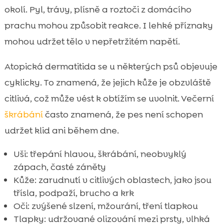
okolí. Pyl, trávy, plísně a roztoči z domácího
prachu mohou způsobit reakce. I lehké příznaky
mohou udržet tělo v nepřetržitém napětí.
Atopická dermatitida se u některých psů objevuje
cyklicky. To znamená, že jejich kůže je obzvláště
citlivá, což může vést k obtížím se uvolnit. Večerní
škrábání
často znamená, že pes není schopen
udržet klid ani během dne.
Uši: třepání hlavou, škrábání, neobvyklý
zápach, časté záněty
Kůže: zarudnutí v citlivých oblastech, jako jsou
třísla, podpaží, brucho a krk
Oči: zvýšené slzení, mžourání, tření tlapkou
Tlapky: udržované olizování mezi prsty, vlhká