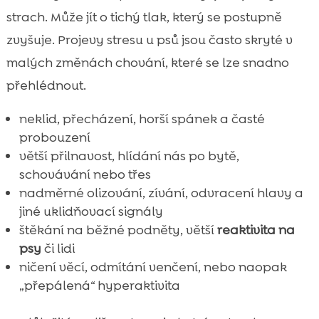
strach. Může jít o tichý tlak, který se postupně
zvyšuje. Projevy stresu u psů jsou často skryté v
malých změnách chování, které se lze snadno
přehlédnout.
neklid, přecházení, horší spánek a časté
probouzení
větší přilnavost, hlídání nás po bytě,
schovávání nebo třes
nadměrné olizování, zívání, odvracení hlavy a
jiné uklidňovací signály
štěkání na běžné podněty, větší
reaktivita na
psy
či lidi
ničení věcí, odmítání venčení, nebo naopak
„přepálená“ hyperaktivita