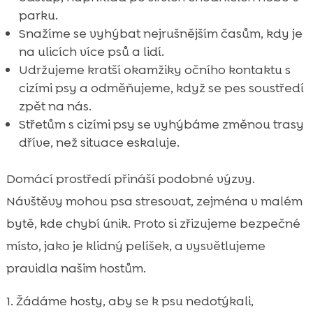
parku.
Snažíme se vyhýbat nejrušnějším časům, kdy je
na ulicích více psů a lidí.
Udržujeme kratší okamžiky očního kontaktu s
cizími psy a odměňujeme, když se pes soustředí
zpět na nás.
Střetům s cizími psy se vyhýbáme změnou trasy
dříve, než situace eskaluje.
Domácí prostředí přináší podobné výzvy.
Návštěvy mohou psa stresovat, zejména v malém
bytě, kde chybí únik. Proto si zřizujeme bezpečné
místo, jako je klidný pelíšek, a vysvětlujeme
pravidla našim hostům.
Žádáme hosty, aby se k psu nedotýkali,