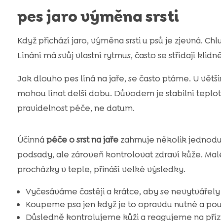
pes jaro výměna srsti
Když přichází jaro, výměna srsti u psů je zjevná. Chl
Línání má svůj vlastní rytmus, často se střídají klidn
Jak dlouho pes líná na jaře, se často ptáme. U větši
mohou línat delší dobu. Důvodem je stabilní teplot
pravidelnost péče, ne datum.
Účinná
péče o srst na jaře
zahrnuje několik jednod
podsady, ale zároveň kontrolovat zdraví kůže. Malé 
procházky v teple, přináší velké výsledky.
Vyčesáváme častěji a krátce, aby se nevytvářel
Koupeme psa jen když je to opravdu nutné a p
Důsledně kontrolujeme kůži a reagujeme na příz