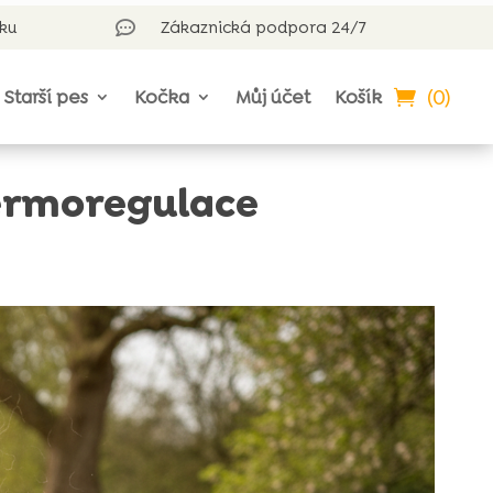
rku
Zákaznická podpora 24/7

(0)
Starší pes
Kočka
Můj účet
Košík
termoregulace