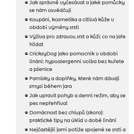
Jak správně vyčesávat a jaké pomůcky

se nám osvědčují
Koupání, kosmetika a citlivá kůže v

období výměny srsti
Výživa pro zdravou srst a kůži: co na jaře

hlídat
CricksyDog jako pomocník v období

línání: hypoalergenní volba bez kuřete
a pšenice
Pamlsky a doplňky, které nám dávají

smysl během jara
Jak upravit pohyb a denní režim, aby se

pes nepřehříval
Domácnost bez chlupů (skoro):

praktické tipy na úklid v době línání
Nejčastější jarní potíže spojené se srstí a
