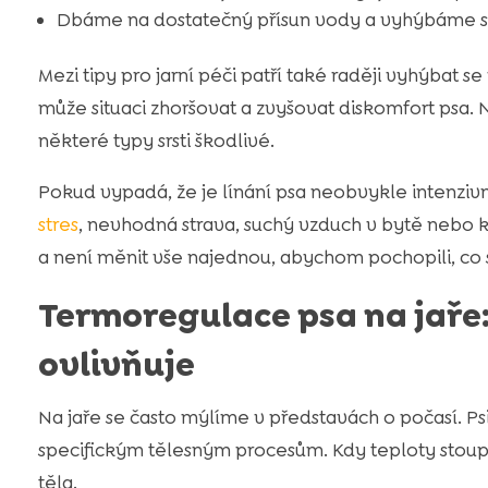
Dbáme na dostatečný přísun vody a vyhýbáme se
Mezi tipy pro jarní péči patří také raději vyhýba
může situaci zhoršovat a zvyšovat diskomfort psa. 
některé typy srsti škodlivé.
Pokud vypadá, že je línání psa neobvykle intenzivn
stres
, nevhodná strava, suchý vzduch v bytě nebo 
a není měnit vše najednou, abychom pochopili, co 
Termoregulace psa na jaře: 
ovlivňuje
Na jaře se často mýlíme v představách o počasí. Psi 
specifickým tělesným procesům. Kdy teploty stoup
těla.