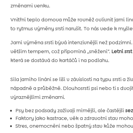
změnami venku.
Vnitřní teplo domova může rovněž ovlivnit jarní lí
to rytmus výměny srsti narušit. To nás vede k myšle
Jarní výměna srsti bývá intenzivnější než podzimní
větším tempem, což připomíná „sněžení“.
Letní srst
která se dostává do kartáčů i na podlahu.
Síla jarního línání se liší v závislosti na typu srsti a 
nápadně a průběžně. Dlouhosrstí psi nebo ti s dvoji
výraznějšími změnami.
Psy bez podsady zažívají mírnější, ale častější
sez
Faktory jako kastrace, věk a zdravotní stav mohou
Stres, onemocnění nebo špatný stav kůže moho