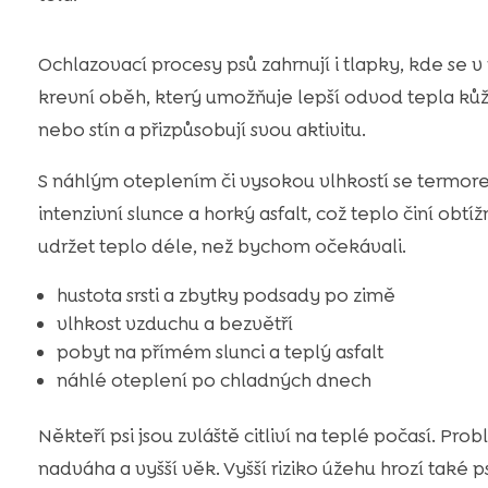
Ochlazovací procesy psů zahrnují i tlapky, kde se 
krevní oběh, který umožňuje lepší odvod tepla kůží
nebo stín a přizpůsobují svou aktivitu.
S náhlým oteplením či vysokou vlhkostí se termore
intenzivní slunce a horký asfalt, což teplo činí o
udržet teplo déle, než bychom očekávali.
hustota srsti a zbytky podsady po zimě
vlhkost vzduchu a bezvětří
pobyt na přímém slunci a teplý asfalt
náhlé oteplení po chladných dnech
Někteří psi jsou zvláště citliví na teplé počasí. Pr
nadváha a vyšší věk. Vyšší riziko úžehu hrozí také