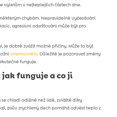
 výletům v nejteplejších částech dne.
t se některým chybám. Nepravidelné vyčesávání
Navíc, agresivní odsršťování může být pro
í, je dobré zvážit možné příčiny. Může to být
kožní
onemocnění
. Důležité je pozorovat změny
skutečně funguje.
jak funguje a co ji
se chladí odlišně než lidé, zvláště díky
ají, psův zrychlený dech pomáhá odvést teplo z