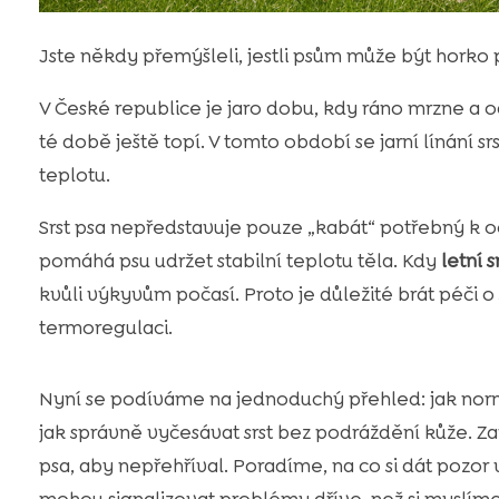
Jste někdy přemýšleli, jestli psům může být horko 
V České republice je jaro dobu, kdy ráno mrzne a 
té době ještě topí. V tomto období se jarní línání s
teplotu.
Srst psa nepředstavuje pouze „kabát“ potřebný k oči
pomáhá psu udržet stabilní teplotu těla. Kdy
letní s
kvůli výkyvům počasí. Proto je důležité brát péči o
termoregulaci.
Nyní se podíváme na jednoduchý přehled: jak normál
jak správně vyčesávat srst bez podráždění kůže. Za
psa, aby nepřehříval. Poradíme, na co si dát pozor v
mohou signalizovat problémy dříve, než si myslíme