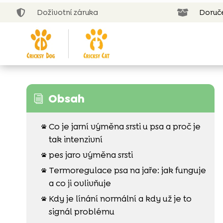
Doživotní záruka
Doruč


Obsah
i
Co je jarní výměna srsti u psa a proč je

tak intenzivní
pes jaro výměna srsti

Termoregulace psa na jaře: jak funguje

a co ji ovlivňuje
Kdy je línání normální a kdy už je to

signál problému