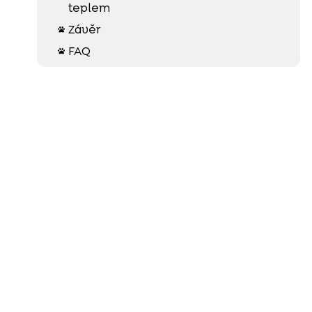
teplem
Závěr

FAQ
