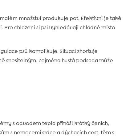
v malém množství produkuje pot. Efektivní je také
. Pro chlazení si psi vyhledávají chladné místo
gulace psů komplikuje. Situaci zhoršuje
btížně snesitelným. Zejména hustá podsada může
oblémy s odvodem tepla přináší krátký čenich,
 psům s nemocemi srdce a dýchacích cest, těm s