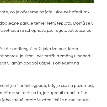
pote, co je očeseme na jaře, více než předtím?
odpoledne panuje téměř letní teplota. Domů se v
rsti setkává se schopností psa regulovat tělesnou
stě z podlahy. Slouží jako izolace, která
rst
nahrazuje zimní, pes prožívá změny v pohodlí
 srst v jarním období vážně, s ohledem na
ní jarní línání vypadá, kdy je čas na pozornost,
měříme se také na to, jak upravit denní režim
 jeho stravě, protože zdraví kůže a kvalita srsti
.