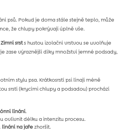
nání psů. Pokud je doma stále stejně teplo, může
nce, že chlupy pokrývají úplně vše.
.
Zimní srst
s hustou izolační vrstvou se uvolňuje
je zase výraznější díky množství jemné podsady,
životním stylu psa. Krátkosrstí psi línají méně
tou srstí (krycími chlupy a podsadou) prochází
ónní línání
.
 ovlivnit délku a intenzitu procesu.
u
línání na jaře
zhoršit.