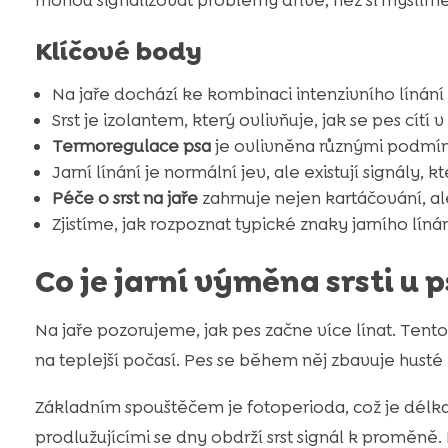
Klíčové body
Na jaře dochází ke kombinaci intenzivního línání
Srst je izolantem, který ovlivňuje, jak se pes cítí v
Termoregulace psa
je ovlivněna různými podmí
Jarní línání je normální jev, ale existují signály, 
Péče o srst na jaře
zahrnuje nejen kartáčování, ale 
Zjistíme, jak rozpoznat typické znaky jarního líná
Co je jarní výměna srsti u p
Na jaře pozorujeme, jak pes začne více línat. Tento
na teplejší počasí. Pes se během něj zbavuje husté zi
Základním spouštěčem je fotoperioda, což je délka 
prodlužujícími se dny obdrží srst signál k proměně