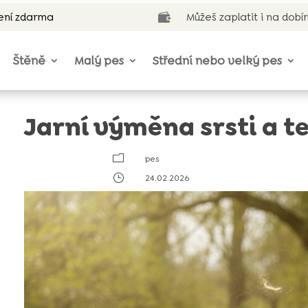
ení zdarma
Můžeš zaplatit i na dobí

Štěně
Malý pes
Střední nebo velký pes
Jarní výměna srsti a 
m
pes
}
24.02.2026