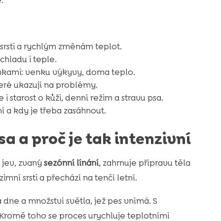
 srsti a rychlým změnám teplot.
 chladu i teple.
nkami: venku výkyvy, doma teplo.
které ukazují na problémy.
i starost o kůži, denní režim a stravu psa.
ní a kdy je třeba zasáhnout.
sa a proč je tak intenzivní
 jev, zvaný
sezónní línání
, zahrnuje přípravu těla
mní srsti a přechází na tenčí letní.
dne a množství světla, jež pes vnímá. S
. Kromě toho se proces urychluje teplotními