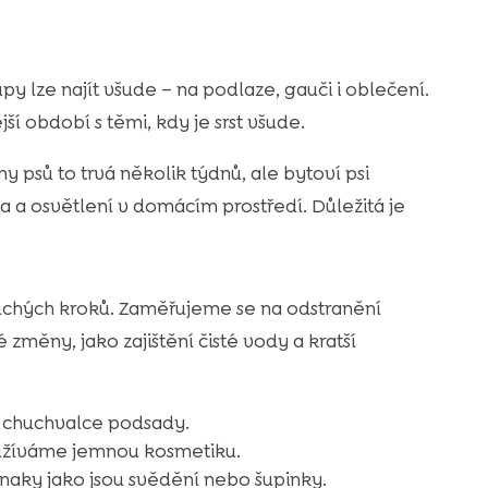
upy lze najít všude – na podlaze, gauči i oblečení.
ější období s těmi, kdy je srst všude.
ny psů to trvá několik týdnů, ale bytoví psi
a a osvětlení v domácím prostředí. Důležitá je
uchých kroků. Zaměřujeme se na odstranění
změny, jako zajištění čisté vody a kratší
y chuchvalce podsady.
oužíváme jemnou kosmetiku.
naky jako jsou svědění nebo šupinky.