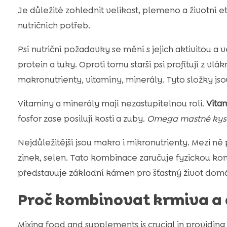
Je důležité zohlednit velikost, plemeno a životní et
nutričních potřeb.
Psí nutriční požadavky se mění s jejich aktivitou a
protein a tuky. Oproti tomu starší psi profitují z vl
makronutrienty, vitamíny, minerály. Tyto složky js
Vitaminy a minerály mají nezastupitelnou roli.
Vita
fosfor zase posilují kosti a zuby.
Omega mastné kyse
Nejdůležitější jsou makro i mikronutrienty. Mezi ně p
zinek, selen. Tato kombinace zaručuje fyzickou kond
představuje základní kámen pro šťastný život dom
Proč kombinovat krmiva a
Mixing food and supplements is crucial in providing