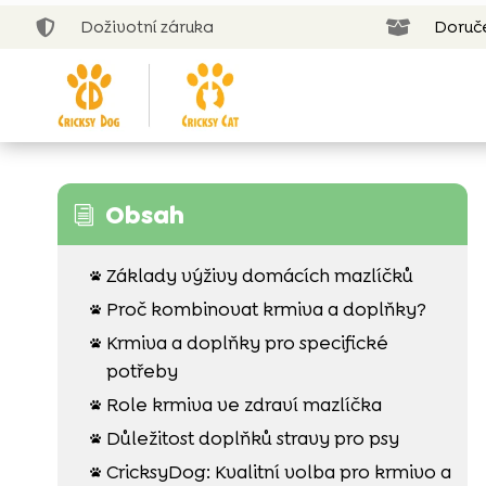
Doživotní záruka
Doruč


Obsah
i
Základy výživy domácích mazlíčků

Proč kombinovat krmiva a doplňky?

Krmiva a doplňky pro specifické

potřeby
Role krmiva ve zdraví mazlíčka

Důležitost doplňků stravy pro psy

CricksyDog: Kvalitní volba pro krmivo a
