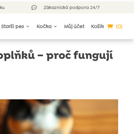
rku
Zákaznická podpora 24/7

(0)
Starší pes
Kočka
Můj účet
Košík
plňků – proč fungují