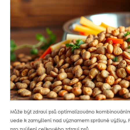
Může být zdraví psů optimalizováno kombinováním
vede k zamyšlení nad významem správné výživy. Pod
pro zvýšení celkového zdraví psů.