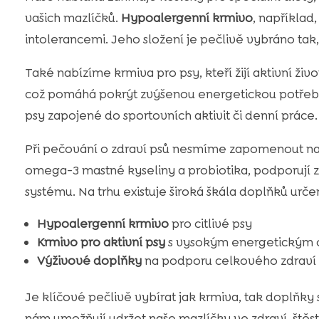
vašich mazlíčků.
Hypoalergenní krmivo
, například
intolerancemi. Jeho složení je pečlivě vybráno tak,
Také nabízíme krmiva pro psy, kteří žijí aktivní živ
což pomáhá pokrýt zvýšenou energetickou potřebu s
psy zapojené do sportovních aktivit či denní práce.
Při pečování o zdraví psů nesmíme zapomenout n
omega-3 mastné kyseliny a probiotika, podporují z
systému. Na trhu existuje široká škála doplňků urče
Hypoalergenní krmivo
pro citlivé psy
Krmivo pro aktivní psy
s vysokým energetickým
Výživové doplňky
na podporu celkového zdraví
Je klíčové pečlivě vybírat jak krmiva, tak doplňky
nám umožňují udržet naše mazlíčky ve zdraví, štěstí 