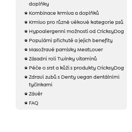
doplňky
Kombinace krmiva a doplňků

Krmivo pro různé věkové kategorie psů

Hypoalergenní možnosti od CricksyDog

Populární příchutě a jejich benefity

Masožravé pamlsky MeatLover

Zásadní roli Twinky vitamínů

Péče o srst a kůži s produkty CricksyDog

Zdraví zubů s Denty vegan dentálními

tyčinkami
Závěr

FAQ
