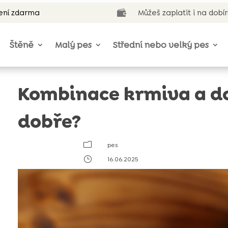
ení zdarma
Můžeš zaplatit i na dobí

Štěně
Malý pes
Střední nebo velký pes
Kombinace krmiva a do
dobře?
m
pes
}
16.06.2025