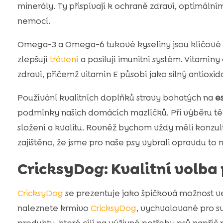
minerály. Ty přispívají k ochraně zdraví, optimál
nemocí.
Omega-3 a Omega-6 tukové kyseliny jsou klíčové pr
zlepšují
trávení
a posilují imunitní systém. Vitamín
zdraví, přičemž vitamín E působí jako silný antioxid
Používání kvalitních doplňků stravy bohatých na
es
podmínky našich domácích mazlíčků. Při výběru těc
složení a kvalitu. Rovněž bychom vždy měli konzult
zajištěno, že jsme pro naše psy vybrali opravdu to n
CricksyDog: Kvalitní volba
CricksyDog
se prezentuje jako špičková možnost ve
naleznete krmivo
CricksyDog
, vychvalované pro 