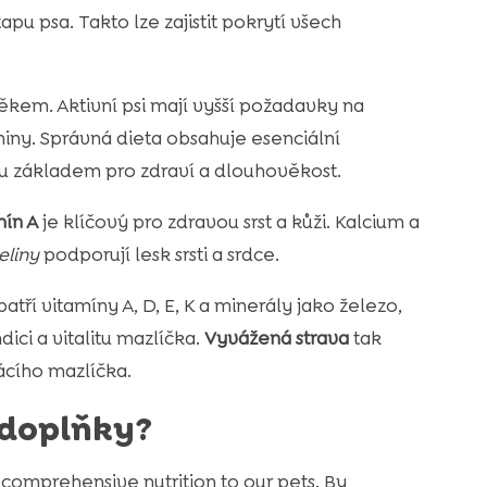
apu psa. Takto lze zajistit pokrytí všech
 věkem. Aktivní psi mají vyšší požadavky na
ákniny. Správná dieta obsahuje esenciální
ou základem pro zdraví a dlouhověkost.
mín A
je klíčový pro zdravou srst a kůži. Kalcium a
liny
podporují lesk srsti a srdce.
atří vitamíny A, D, E, K a minerály jako železo,
ici a vitalitu mazlíčka.
Vyvážená strava
tak
ácího mazlíčka.
 doplňky?
 comprehensive nutrition to our pets. By