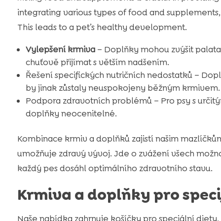
integrating various types of food and supplements,
This leads to a pet’s healthy development.
Vylepšení krmiva
– Doplňky mohou zvýšit palatab
chuťově přijímat s větším nadšením.
Řešení specifických nutričních nedostatků – Doplň
by jinak zůstaly neuspokojeny běžným krmivem.
Podpora zdravotních problémů – Pro psy s určit
doplňky neocenitelné.
Kombinace krmiv a doplňků zajistí našim mazlíčků
umožňuje zdravý vývoj. Jde o zvážení všech možnos
každý pes dosáhl optimálního zdravotního stavu.
Krmiva a doplňky pro speci
Naše nabídka zahrnuje košíčky pro speciální diet