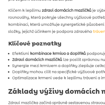
Klíčem k lepšímu
zdraví domácích mazlíčků
je výb
rovnováhy, která pokryje všechny výživové potřeby, 
kombinaci, která umožňuje synergetické působení na
složky, jejichž účinkem je podpora zdravého
tráven
Klíčové poznatky
Efektivní
kombinace krmiva a doplňků
podporuje
Zdraví domácích mazlíčků
lze posílit správnou nut
Synergie mezi krmivem a doplňky zlepšuje celko
Doplňky mohou cílit na specifické výživové potř
Optimalizace krmení vede k lepšímu trávení a i
Základy výživy domácích 
Zdraví mazlíčka začíná správně sestavenou stravou.