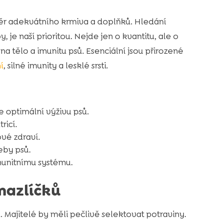
ěr adekvátního krmiva a doplňků. Hledání
je naší prioritou. Nejde jen o kvantitu, ale o
 tělo a imunitu psů. Esenciální jsou přirozené
í
, silné imunity a lesklé srsti.
 optimální výživu psů.
ricí.
vé zdraví.
eby psů.
munitnímu systému.
mazlíčků
 Majitelé by měli pečlivě selektovat potraviny.