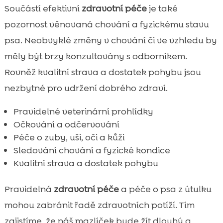
Součástí efektivní
zdravotní péče
je také
pozornost věnovaná chování a fyzickému stavu
psa. Neobvyklé změny v chování či ve vzhledu by
měly být brzy konzultovány s odborníkem.
Rovněž kvalitní strava a dostatek pohybu jsou
nezbytné pro udržení dobrého zdraví.
Pravidelné veterinární prohlídky
Očkování a odčervování
Péče o zuby, uši, oči a kůži
Sledování chování a fyzické kondice
Kvalitní strava a dostatek pohybu
Pravidelná
zdravotní péče
a péče o psa z útulku
mohou zabránit řadě zdravotních potíží. Tím
zajistíme, že náš mazlíček bude žít dlouhý a