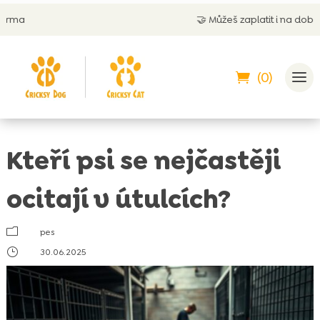
🤝
Můžeš zaplatit i na dobírku
(0)
Kteří psi se nejčastěji
ocitají v útulcích?
m
pes
}
30.06.2025