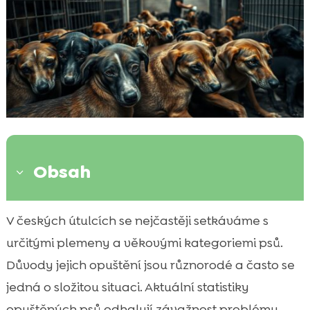
Obsah
3
Úvod do problému opuštěných psů
V českých útulcích se nejčastěji setkáváme s

Nejčastěji opuštěná plemena psů
určitými plemeny a věkovými kategoriemi psů.

Štěňata v útulcích
Důvody jejich opuštění jsou různorodé a často se

Starší psi v útulcích
jedná o složitou situaci. Aktuální statistiky

Zdravotní a chování problémy jako důvod
opuštěných psů odhalují závažnost problému.
