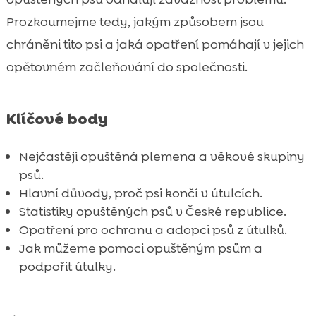
opuštění
Prozkoumejme tedy, jakým způsobem jsou
Výhody psa z útulku

chráněni tito psi a jaká opatření pomáhají v jejich
Vliv útulků na psy

opětovném začleňování do společnosti.
Proces adopce psa z útulku

Podpora útulků a darování

Klíčové body
Role dobrovolníků v útulcích

Jak CricksyDog produkty podporují psy z

Nejčastěji opuštěná plemena a věkové skupiny
útulků
psů.
Péče o zdraví psa z útulku

Hlavní důvody, proč psi končí v útulcích.
Socializace a trénink psa z útulku
Statistiky opuštěných psů v České republice.

Příběhy úspěšné adopce
Opatření pro ochranu a adopci psů z útulků.

Jak můžeme pomoci opuštěným psům a
Ochrana opuštěných psů během

podpořit útulky.
chladných měsíců
Závěr

FAQ
