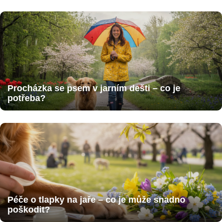
Procházka se psem v jarním dešti – co je
potřeba?
Péče o tlapky na jaře – co je může snadno
poškodit?