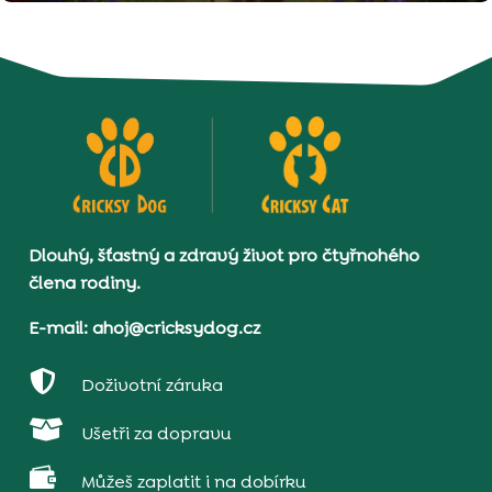
Dlouhý, šťastný a zdravý život pro čtyřnohého
člena rodiny.
E-mail: ahoj@cricksydog.cz

Doživotní záruka

Ušetři za dopravu

Můžeš zaplatit i na dobírku