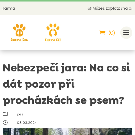
🤝
Můžeš zaplatit i na dobírku
(0)
Nebezpečí jara: Na co si
dát pozor při
procházkách se psem?
m
pes
}
08.03.2024