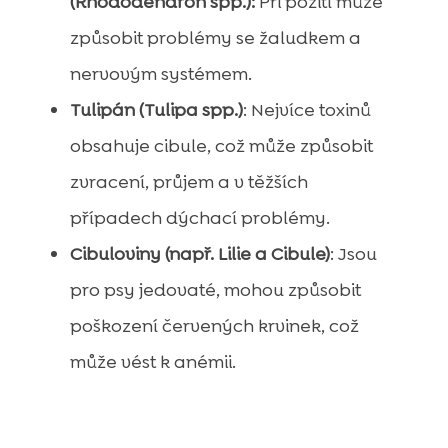
(Rhododendron spp.):
Při požití může
způsobit problémy se žaludkem a
nervovým systémem.
Tulipán (Tulipa spp.)
: Nejvíce toxinů
obsahuje cibule, což může způsobit
zvracení, průjem a v těžších
případech dýchací problémy.
Cibuloviny (např. Lilie a Cibule)
: Jsou
pro psy jedovaté, mohou způsobit
poškození červených krvinek, což
může vést k anémii.