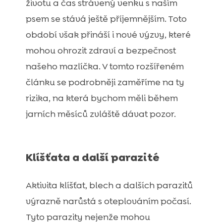
životu a čas strávený venku s naším
Jarní strava psa – lehčí, nebo vydatnější?

psem se stává ještě příjemnějším. Toto
Procházka se psem v jarním dešti – co je

potřeba?
období však přináší i nové výzvy, které
mohou ohrozit zdraví a bezpečnost
našeho mazlíčka. V tomto rozšířeném
článku se podrobněji zaměříme na ty
rizika, na která bychom měli během
jarních měsíců zvláště dávat pozor.
Klíšťata a další parazité
Aktivita klíšťat, blech a dalších parazitů
výrazně narůstá s oteplováním počasí.
Tyto parazity nejenže mohou