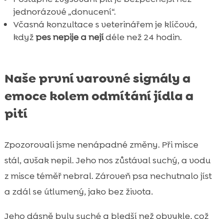
jednorázové „donucení“.
Včasná konzultace s veterinářem je klíčová,
když
pes nepije a nejí
déle než 24 hodin.
Naše první varovné signály a
emoce kolem odmítání jídla a
pití
Zpozorovali jsme nenápadné změny. Při misce
stál, avšak nepil. Jeho nos zůstával suchý, a vodu
z misce téměř nebral. Zároveň psa nechutnalo jíst
a zdál se útlumený, jako bez života.
Jeho dásně byly suché a bledší než obvykle, což