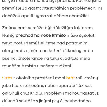
skrytá fraktura mohou být příčinou. Rovněž jsme
přemýšleli o gastrointestinálních problémech. Ty
dokážou apetit vymazat během okamžiku.
Změna krmiva
může být důležitým faktorem.
Náhlý
přechod na nové krmivo
může vyvolat
nevolnost. Přemýšleli jsme nad potravními
alergiemi, zejména na kuřecí bílkoviny nebo
pšenici. Intolerance na tuky či aditiva měla
rovněž své místo v našem zvážení.
Stres
z okolního prostředí mohl
hrát
roli. Změny
jako hluk, stěhování, nebo separační úzkost
ovlivňují chuť k jídlu. Problémy mohou nastat i z
důvodů soutěže s jinými psy či nevhodného