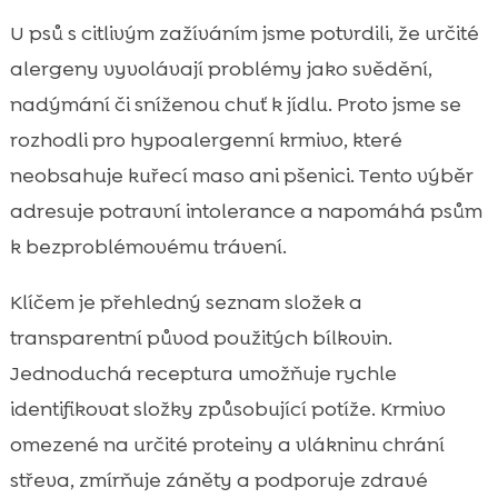
U psů s citlivým zažíváním jsme potvrdili, že určité
alergeny vyvolávají problémy jako svědění,
nadýmání či sníženou chuť k jídlu. Proto jsme se
rozhodli pro hypoalergenní krmivo, které
neobsahuje kuřecí maso ani pšenici. Tento výběr
adresuje potravní intolerance a napomáhá psům
k bezproblémovému trávení.
Klíčem je přehledný seznam složek a
transparentní původ použitých bílkovin.
Jednoduchá receptura umožňuje rychle
identifikovat složky způsobující potíže. Krmivo
omezené na určité proteiny a vlákninu chrání
střeva, zmírňuje záněty a podporuje zdravé