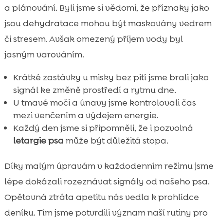
a plánování. Byli jsme si vědomi, že příznaky jako
jsou dehydratace mohou být maskovány vedrem
či stresem. Avšak omezený příjem vody byl
jasným varováním.
Krátké zastávky u misky bez pití jsme brali jako
signál ke změně prostředí a rytmu dne.
U tmavé moči a únavy jsme kontrolovali čas
mezi venčením a výdejem energie.
Každý den jsme si připomněli, že i pozvolná
letargie psa
může být důležitá stopa.
Díky malým úpravám v každodenním režimu jsme
lépe dokázali rozeznávat signály od našeho psa.
Opětovná ztráta apetitu nás vedla k prohlídce
deníku. Tím jsme potvrdili význam naší rutiny pro