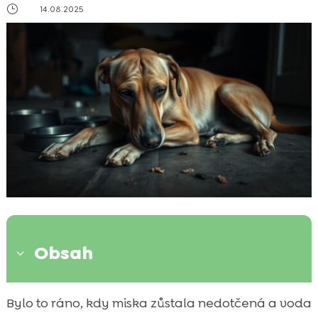
}
14.08.2025
Obsah
3
Naše první varovné signály a emoce kolem
Bylo to ráno, kdy miska zůstala nedotčená a voda
