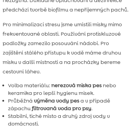
nezbytná. Důkladné oplachování a dezinfekce
předchází tvorbě biofilmu a nepříjemných pachů.
Pro minimalizaci stresu jsme umístili misky mimo
frekventované oblasti. Používání protiskluzové
podložky zamezilo posouvání nádobí. Pro
zajištění stálého přístupu k vodě máme druhou
misku v další místnosti a na procházky bereme
cestovní láhev.
Volba materiálu:
nerezová miska pes
nebo
keramika pro lepší hygienu misek.
Průběžná
výměna vody pes
a v případě
zápachu
filtrovaná voda pro psy
.
Stabilní, tiché místo a druhý zdroj vody v
domácnosti.