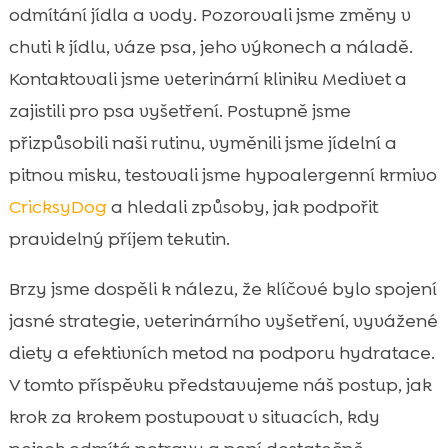
odmítání jídla a vody. Pozorovali jsme změny v
Jak jsme zvýšili atraktivitu krmiva bez

narušení zdraví
chuti k jídlu, váze psa, jeho výkonech a náladě.
Rutina krmení, která fungovala pro nás
Kontaktovali jsme veterinární kliniku Medivet a

Hydratace během dne: hry, pomůcky a
zajistili pro psa vyšetření. Postupně jsme

chytrá řešení
přizpůsobili naši rutinu, vyměnili jsme jídelní a
Domácí prevence a kdy znovu konzultovat

pitnou misku, testovali jsme hypoalergenní krmivo
odborníka
CricksyDog
a hledali způsoby, jak podpořit
Psychologické faktory: jak stres a nuda

pravidelný příjem tekutin.
ovlivňují chuť k jídlu a pití
Závěr

Brzy jsme dospěli k nálezu, že klíčové bylo spojení
FAQ

jasné strategie, veterinárního vyšetření, vyvážené
diety a efektivních metod na podporu hydratace.
V tomto příspěvku představujeme náš postup, jak
krok za krokem postupovat v situacích, kdy