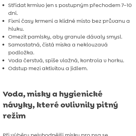
Střídat krmivo jen s postupným přechodem 7–10
dní.
Fixní časy krmení a klidné místo bez průvanu a
hluku.
Omezit pamlsky, aby granule dávaly smysl.
Samostatná, čistá miska a neklouzavá
podložka.
Voda čerstvá, spíše vlažná, kontrola v horku.
Odstup mezi aktivitou a jídlem.
Voda, misky a hygienické
návyky, které ovlivnily pitný
režim
Při výběru nejvhodnější misky pro psa se