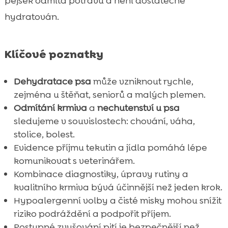
pejsek odmítá potravu a není dostatečně
hydratován.
Klíčové poznatky
Dehydratace psa
může vzniknout rychle,
zejména u štěňat, seniorů a malých plemen.
Odmítání krmiva
a
nechutenství u psa
sledujeme v souvislostech: chování, váha,
stolice, bolest.
Evidence příjmu tekutin a jídla pomáhá lépe
komunikovat s veterinářem.
Kombinace diagnostiky, úpravy rutiny a
kvalitního krmiva bývá účinnější než jeden krok.
Hypoalergenní volby a čisté misky mohou snížit
riziko podráždění a podpořit příjem.
Postupné zvyšování pití je bezpečnější než