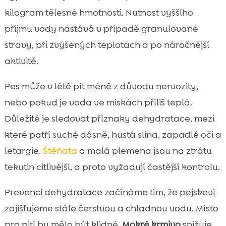
kilogram tělesné hmotnosti. Nutnost vyššího
příjmu vody nastává v případě granulované
stravy, při zvýšených teplotách a po náročnější
aktivitě.
Pes může v létě pít méně z důvodu nervozity,
nebo pokud je voda ve miskách příliš teplá.
Důležité je sledovat příznaky dehydratace, mezi
které patří suché dásně, hustá slina, zapadlé oči a
letargie.
Štěňata
a malá plemena jsou na ztrátu
tekutin citlivější, a proto vyžadují častější kontrolu.
Prevenci dehydratace začínáme tím, že pejskovi
zajišťujeme stále čerstvou a chladnou vodu. Místo
pro pití by mělo být klidné.
Mokré krmivo
snižuje