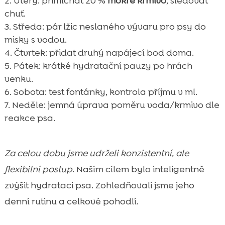
Úterý: přimíchat 20 %
mokré krmivo
, sledovat
chuť.
Středa: pár lžic neslaného vývaru pro psy do
misky s vodou.
Čtvrtek: přidat druhý napájecí bod doma.
Pátek: krátké hydratační pauzy po hrách
venku.
Sobota: test fontánky, kontrola příjmu v ml.
Neděle: jemná úprava poměru voda/krmivo dle
reakce psa.
Za celou dobu jsme udrželi konzistentní, ale
flexibilní postup
. Naším cílem bylo inteligentně
zvýšit hydrataci psa. Zohledňovali jsme jeho
denní rutinu a celkové pohodlí.