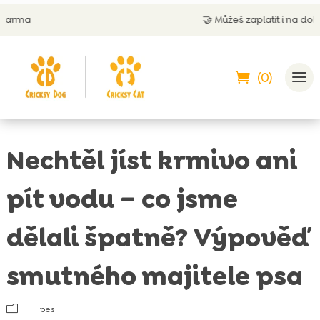
🤝
Můžeš zaplatit i na dobírku
(0)
Nechtěl jíst krmivo ani
pít vodu – co jsme
dělali špatně? Výpověď
smutného majitele psa
m
pes