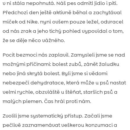
odmítání jídla a pití
v ní stála nepohnutá. Náš pes odmítl jídlo i pití.
pes nepije dost vody

Předchozí den ještě aktivně běhal a zachytával
Nechce jíst krmivo: možné příčiny z našeho

míček od Nike. nyní ovšem pouze ležel, odvracel
pohledu
od nás zrak a jeho tichý pohled vypovídal o tom,
Co jsme udělali špatně v denním režimu a

že se děje něco vážného.
krmné rutině
Voda, misky a hygienické návyky, které

Pocit bezmoci nás zaplavil. Zamysleli jsme se nad
ovlivnily pitný režim
možnými příčinami: bolest zubů, zánět žaludku
Jak jsme krok za krokem zvyšovali příjem

nebo jiná skrytá bolest. Byli jsme si vědomi
tekutin
nebezpečí dehydratace, která může u psů nastat
Kdy jsme šli k veterináři a jak probíhala

velmi rychle, obzvláště u štěňat, starších psů a
diagnostika
malých plemen. Čas hrál proti nám.
Role kvalitní stravy: proč hypoalergenní

volba dává smysl
Zvolili jsme systematický přístup. Začali jsme
Naše zkušenost s CricksyDog: kompletní

pečlivě zaznamenávat veškerou konzumaci a
řešení pro citlivé psy