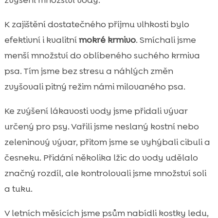
K zajištění dostatečného příjmu vlhkosti bylo
efektivní i kvalitní
mokré krmivo
. Smíchali jsme
menší množství do oblíbeného suchého krmiva
psa. Tím jsme bez stresu a náhlých změn
zvyšovali pitný režim námi milovaného psa.
Ke zvýšení lákavosti vody jsme přidali vývar
určený pro psy. Vařili jsme neslaný kostní nebo
zeleninový vývar, přitom jsme se vyhýbali cibuli a
česneku. Přidání několika lžic do vody udělalo
značný rozdíl, ale kontrolovali jsme množství soli
a tuku.
V letních měsících jsme psům nabídli kostky ledu,