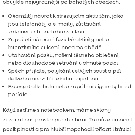
obvykle nejvýraznější po bohatých obědech.
Okamžitý návrat k stresujícím aktivitám, jako
jsou telefonáty a e-maily, zůstávání
zakřivených nad obrazovkou.
Započetí náročné fyzické aktivity nebo
intenzivního cvičení ihned po obědě.
Utahování pásku, nošení těsného oblečení,
nebo dlouhodobé setrvání v ohnuté pozici.
Spěch při jídle, polykání velkých soust a pití
velkého množství tekutin najednou.
Excesy v alkoholu nebo zapálení cigarety hned
po jídle.
Když sedíme s notebookem, máme sklony
zužovat náš prostor pro dýchání. To může umocnit
pocit plnosti a pro hlubší nepohodlí přidat i trávicí