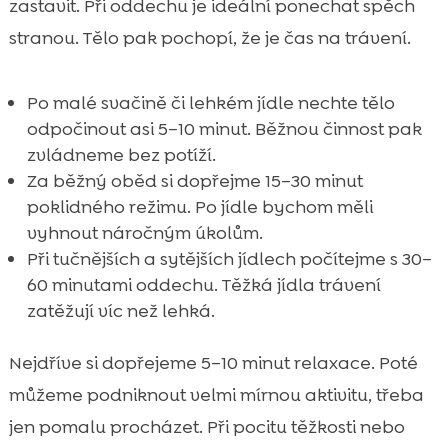
zastavit. Při oddechu je ideální ponechat spěch
stranou. Tělo pak pochopí, že je čas na trávení.
Po malé svačině či lehkém jídle nechte tělo
odpočinout asi 5–10 minut. Běžnou činnost pak
zvládneme bez potíží.
Za běžný oběd si dopřejme 15–30 minut
poklidného režimu. Po jídle bychom měli
vyhnout náročným úkolům.
Při tučnějších a sytějších jídlech počítejme s 30–
60 minutami oddechu. Těžká jídla trávení
zatěžují víc než lehká.
Nejdříve si dopřejeme 5–10 minut relaxace. Poté
můžeme podniknout velmi mírnou aktivitu, třeba
jen pomalu procházet. Při pocitu těžkosti nebo