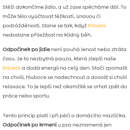
Jak trávení funguje: co se děje v žaludku a

Stěží dokončíme jídlo, a už zase spěcháme dál. To
střevech po jídle
může tělo vyúčtovat těžkostí, únavou či
Proč je odpočinek po jídle důležitý pro

podrážděností. Stane se tak, když
trávení
energii, soustředění a náladu
nedostane příležitost na klidný běh.
Jak dlouho odpočívat po jídle: ideální čas

podle typu jídla
Odpočinek po jídle
není pouhá lenost nebo ztráta
Kdy je vhodné jít si po jídle lehnout a kdy

času. Je to nezbytná pauza, která zlepší naše
raději zůstat v lehké aktivitě
trávení
a dodá energii na celý den. Stačí zpomalit
Nejčastější chyby po jídle, které zhoršují

na chvíli, hluboce se nadechnout a dovolit si chvíli
trávení
relaxace. To je lepší než okamžitě se vrhat zpět do
Odpočinek po jídle a sport: jak plánovat

trénink a regeneraci
práce nebo sportu.
Odpočinek po jídle v práci a ve škole: jak si

ho dopřát i v nabitém dni
Tento princip platí i při péči o domácího mazlíčka.
Odpočinek po jídle a spánek: proč pozdní

Odpočinek po krmení
u psa neznamená jen
večeře může rozhodit noc