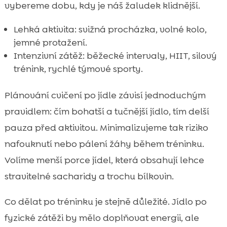
vybereme dobu, kdy je náš žaludek klidnější.
Lehká aktivita: svižná procházka, volné kolo,
jemné protažení.
Intenzivní zátěž: běžecké intervaly, HIIT, silový
trénink, rychlé týmové sporty.
Plánování cvičení po jídle závisí jednoduchým
pravidlem: čím bohatší a tučnější jídlo, tím delší
pauza před aktivitou. Minimalizujeme tak riziko
nafouknutí nebo pálení žáhy během tréninku.
Volíme menší porce jídel, která obsahují lehce
stravitelné sacharidy a trochu bílkovin.
Co dělat po tréninku je stejně důležité. Jídlo po
fyzické zátěži by mělo doplňovat energii, ale