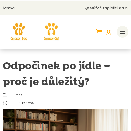
🤝
Můžeš zaplatit i na dobírku
(0)
Odpočinek po jídle –
proč je důležitý?
m
pes
}
30.12.2025