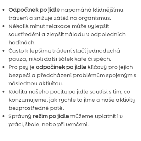
Odpočinek po jídle
napomáhá klidnějšímu
trávení a snižuje zátěž na organismus.
Několik minut relaxace může vylepšit
soustředění a zlepšit náladu v odpoledních
hodinách.
Často k lepšímu trávení stačí jednoduchá
pauza, nikoli další šálek kafe či spěch.
Pro psy je
odpočinek po jídle
klíčový pro jejich
bezpečí a předcházení problémům spojeným s
následnou aktivitou.
Kvalita našeho pocitu po jídle souvisí s tím, co
konzumujeme, jak rychle to jíme a naše aktivity
bezprostředně poté.
Správný
režim po jídle
můžeme uplatnit i v
práci, škole, nebo při venčení.