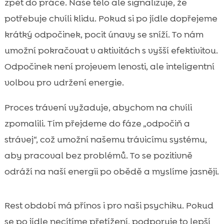
zpět do práce. Naše tělo ale signalizuje, že
potřebuje chvíli klidu. Pokud si po jídle dopřejeme
krátký odpočinek, pocit únavy se sníží. To nám
umožní pokračovat v aktivitách s vyšší efektivitou.
Odpočinek není projevem lenosti, ale inteligentní
volbou pro udržení energie.
Proces trávení vyžaduje, abychom na chvíli
zpomalili. Tím přejdeme do fáze „odpočiň a
strávej“, což umožní našemu trávicímu systému,
aby pracoval bez problémů. To se pozitivně
odráží na naší energii po obědě a myslíme jasněji.
Rest období má přínos i pro naši psychiku. Pokud
se po jídle necítíme přetížení, podporuje to lepší