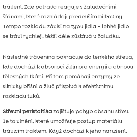
trávení. Zde potrava reaguje s žaludečními
šťávami, které rozkládají především bílkoviny.
Tempo rozkladu závisí na typu jídla – lehké jídlo
se tráví rychleji, těžší déle zůstává v žaludku.
Následně trávenina pokračuje do tenkého střeva,
kde dochází k absorpci živin pro energii a obnovu
tělesných tkání. Při tom pomáhají enzymy ze
slinivky břišní a žluč přispívá k efektivnímu
rozkladu tuků.
Střevní peristaltika
zajišťuje pohyb obsahu střev.
Je to vlnění, které umožňuje postup materiálu
trávicím traktem. Když dochází k jeho narušení,