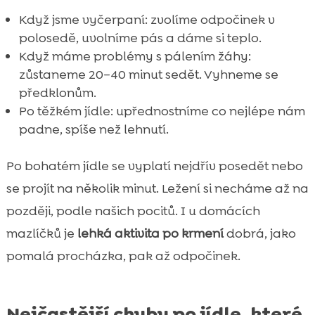
Když jsme vyčerpaní: zvolíme odpočinek v
polosedě, uvolníme pás a dáme si teplo.
Když máme problémy s pálením žáhy:
zůstaneme 20–40 minut sedět. Vyhneme se
předklonům.
Po těžkém jídle: upřednostníme co nejlépe nám
padne, spíše než lehnutí.
Po bohatém jídle se vyplatí nejdřív posedět nebo
se projít na několik minut. Ležení si necháme až na
později, podle našich pocitů. I u domácích
mazlíčků je
lehká aktivita po krmení
dobrá, jako
pomalá procházka, pak až odpočinek.
Nejčastější chyby po jídle, které