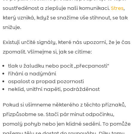
soustředěnost a zlepšuje naši komunikaci.
Stres
,
který vzniká, když se snažíme vše stihnout, se tak
snižuje.
Existují určité signály, které nás upozorní, že je čas
zpomalit. Všímejme si, jak se cítíme:
tlak v žaludku nebo pocit „přecpanosti“
říhání a nadýmání
ospalost a propad pozornosti
neklid, vnitřní napětí, podrážděnost
Pokud si všimneme některého z těchto příznaků,
přizpůsobme se. Stačí pár minut odpočinku,
pomalý pohyb nebo jen klidné sedění. To pomůže
našemu tělu se dostat do rovnováhy. Díky tomu