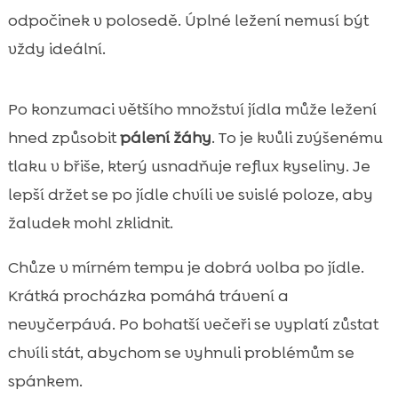
odpočinek v polosedě. Úplné ležení nemusí být
vždy ideální.
Po konzumaci většího množství jídla může ležení
hned způsobit
pálení žáhy
. To je kvůli zvýšenému
tlaku v břiše, který usnadňuje reflux kyseliny. Je
lepší držet se po jídle chvíli ve svislé poloze, aby
žaludek mohl zklidnit.
Chůze v mírném tempu je dobrá volba po jídle.
Krátká procházka pomáhá trávení a
nevyčerpává. Po bohatší večeři se vyplatí zůstat
chvíli stát, abychom se vyhnuli problémům se
spánkem.