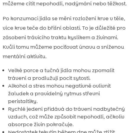
můžeme cítit nepohodlí, nadýmání nebo těžkost.
Po konzumaci jídla se mění rozložení krve v těle,
více krve teče do břišní oblasti. To je důležité pro
zásobení trávicího traktu kyslíkem a živinami.
Kvůli tomu můžeme pociťovat únavu a sníženou
mentální aktivitu.
Velké porce a tučná jídla mohou zpomalit
trávení a prodlužují pocit sytosti.
Alkohol a stres mohou negativně ovlivnit
žaludek a pravidelný rytmus střevní
peristaltiky.
Rychlé jedení přidává do trávení nadbytečný
vzduch, což může způsobit nepohodlí, ačkoliv
absorpce živin pokračuje.
Nedostatek tekutin během dne může ztížit