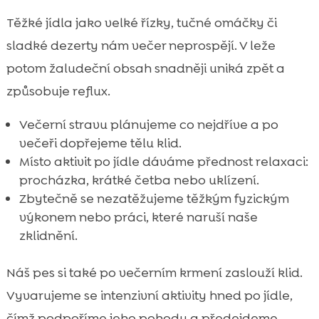
Těžké jídla jako velké řízky, tučné omáčky či
sladké dezerty nám večer neprospějí. V leže
potom žaludeční obsah snadněji uniká zpět a
způsobuje reflux.
Večerní stravu plánujeme co nejdříve a po
večeři dopřejeme tělu klid.
Místo aktivit po jídle dáváme přednost relaxaci:
procházka, krátké četba nebo uklízení.
Zbytečně se nezatěžujeme těžkým fyzickým
výkonem nebo práci, které naruší naše
zklidnění.
Náš pes si také po večerním krmení zaslouží klid.
Vyvarujeme se intenzivní aktivity hned po jídle,
čímž podpoříme jeho pohodu a předejdeme