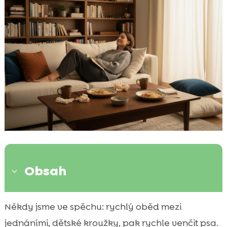
Obsah
3
Co přesně znamená odpočinek po jídle a
Někdy jsme ve spěchu: rychlý oběd mezi

proč ho často podceňujeme
jednáními, dětské kroužky, pak rychle venčit psa.