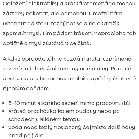
Odložení elektroniky a krátká promenáda mohou
zázraky nekonat, ale pomohou. Umožní nám
vstanout od stolu, rozhýbat se a na okamžik
zpomalit mysl. Tím pádem trávení neprobieha tak
obtížně a mysl zůstává více čistá.
A když opravdu táhne každá minuta, vzpřímené
sezení s uvolněnými rameny udělá divy. Pomalé
dechy do břicha mohou uvolnit napětí způsobené
rychlým obědem.
5–10 minut klidného sezení mimo pracovní stůl
krátká procházka kolem budovy nebo po
schodech v klidném tempu
voda nebo teplý neslazený čaj místo další kávy
hned po jídle