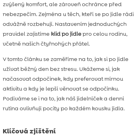
zvýšený komfort, ale zároveň ochránce před
Odpočinek po jídle u dětí a seniorů: na co

nebezpečím. Zejména u těch, kteří se po jídle rádi
myslíme v různých věkových obdobích
odvážně rozbehují. Nastavením jednoduchých
odpočinek po krmení: proč je důležitý i pro

psy
pravidel zajistíme
klid po jídle
pro celou rodinu,
Jak vypadá ideální rutina po krmení psa
včetně našich čtyřnohých přátel.

doma i na procházce
V tomto článku se zaměříme na to, jak si po jídle
Výživa, která podporuje pohodu po jídle:

tipy pro nás i pro naše psy
užívat běžný den bez stresu. Ukážeme si, jak
CricksyDog jako chytrá volba pro citlivé
načasovat odpočinek, kdy preferovat mírnou

psy: hypoalergenní krmivo a doplňky pro
aktivitu a kdy je lepší věnovat se odpočinku.
klid po krmení
Podíváme se i na to, jak náš jídelníček a denní
Závěr

rutina ovlivňují pocity po každém kousku jídla.
FAQ

Klíčová zjištění