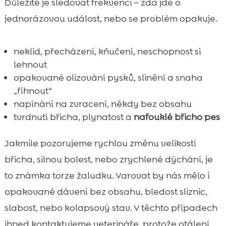
Důležité je sledovat frekvenci – zda jde o
jednorázovou událost, nebo se problém opakuje.
neklid, přecházení, kňučení, neschopnost si
lehnout
opakované olizování pysků, slinění a snaha
„říhnout“
napínání na zvracení, někdy bez obsahu
tvrdnutí břicha, plynatost a
nafouklé břicho pes
Jakmile pozorujeme rychlou změnu velikosti
břicha, silnou bolest, nebo zrychlené dýchání, je
to známka torze žaludku. Varovat by nás mělo i
opakované dávení bez obsahu, bledost sliznic,
slabost, nebo kolapsový stav. V těchto případech
ihned kontaktujeme veterináře, protože otálení