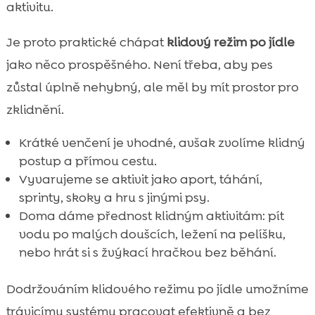
aktivitu.
Je proto praktické chápat
klidový režim po jídle
jako něco prospěšného. Není třeba, aby pes
zůstal úplně nehybný, ale měl by mít prostor pro
zklidnění.
Krátké venčení je vhodné, avšak zvolíme klidný
postup a přímou cestu.
Vyvarujeme se aktivit jako aport, táhání,
sprinty, skoky a hru s jinými psy.
Doma dáme přednost klidným aktivitám: pít
vodu po malých doušcích, ležení na pelíšku,
nebo hrát si s žvýkací hračkou bez běhání.
Dodržováním klidového režimu po jídle umožníme
trávicímu systému pracovat efektivně a bez