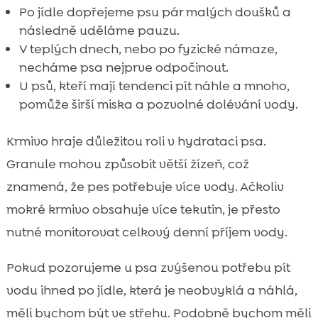
Po jídle dopřejeme psu pár malých doušků a
následně uděláme pauzu.
V teplých dnech, nebo po fyzické námaze,
necháme psa nejprve odpočinout.
U psů, kteří mají tendenci pít náhle a mnoho,
pomůže širší miska a pozvolné dolévání vody.
Krmivo hraje důležitou roli v hydrataci psa.
Granule mohou způsobit větší žízeň, což
znamená, že pes potřebuje více vody. Ačkoliv
mokré krmivo obsahuje více tekutin, je přesto
nutné monitorovat celkový denní příjem vody.
Pokud pozorujeme u psa zvýšenou potřebu pít
vodu ihned po jídle, která je neobvyklá a náhlá,
měli bychom být ve střehu. Podobně bychom měli