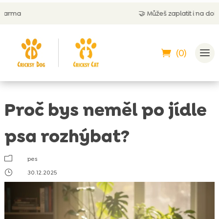
🤝
Můžeš zaplatit i na dobírku
(0)
Proč bys neměl po jídle
psa rozhýbat?
m
pes
}
30.12.2025