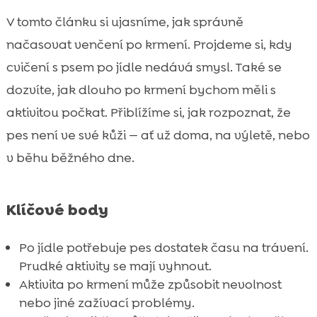
Hydratace a pitný režim po jídle: co je v

V tomto článku si ujasníme, jak správně
normě
načasovat venčení po krmení. Projdeme si, kdy
Trénink a odměny: jak pracovat se psem

cvičení s psem po jídle nedává smysl. Také se
bez divokého pohybu
dozvíte, jak dlouho po krmení bychom měli s
CricksyDog: citlivé trávení a klid po jídle

aktivitou počkat. Přiblížíme si, jak rozpoznat, že
nám půjde lépe, když zvolíme správné
krmivo
pes není ve své kůži — ať už doma, na výletě, nebo
Prevence: co uděláme doma, aby se pes
v běhu běžného dne.

po jídle zklidnil
Speciální situace: teplo, stres, cestování a

Klíčové body
závody
Co když musíme ven hned po jídle: nouzový

Po jídle potřebuje pes dostatek času na trávení.
režim bez rizika
Prudké aktivity se mají vyhnout.
Závěr

Aktivita po krmení může způsobit nevolnost
FAQ
nebo jiné zažívací problémy.
