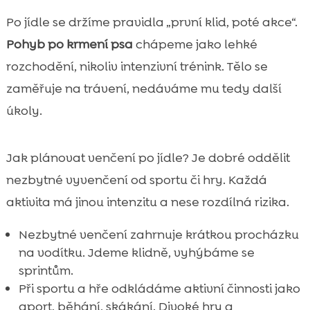
Po jídle se držíme pravidla „první klid, poté akce“.
Pohyb po krmení psa
chápeme jako lehké
rozchodění, nikoliv intenzivní trénink. Tělo se
zaměřuje na trávení, nedáváme mu tedy další
úkoly.
Jak plánovat venčení po jídle? Je dobré oddělit
nezbytné vyvenčení od sportu či hry. Každá
aktivita má jinou intenzitu a nese rozdílná rizika.
Nezbytné venčení zahrnuje krátkou procházku
na vodítku. Jdeme klidně, vyhýbáme se
sprintům.
Při sportu a hře odkládáme aktivní činnosti jako
aport, běhání, skákání. Divoké hry a