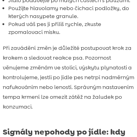
Jídlo podávejte po malých částech s pauzami.
Použijte hlavolamy nebo čichací podložky, do
kterých nasypete granule.
Pokud váš pes jí příliš rychle, zkuste
zpomalovací misku.
Při zavádění změn je důležité postupovat krok za
krokem a sledovat reakce psa. Pozornost
věnujeme změnám ve stolici, výskytu plynatosti a
kontrolujeme, jestli po jídle pes netrpí nadměrným
nafukováním nebo leností. Správným nastavením
tempa krmení lze omezit zátěž na žaludek po
konzumaci.
Signály nepohody po jídle: kdy