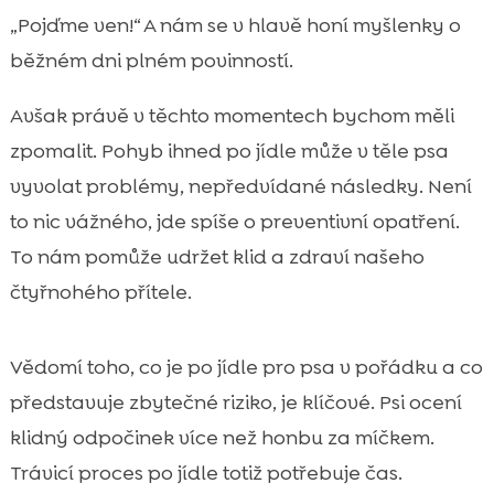
Největší riziko: torze žaludku (GDV) a jak

„Pojďme ven!“ A nám se v hlavě honí myšlenky o
souvisí s aktivitou
běžném dni plném povinností.
pohyb po krmení: kdy je bezpečný a kdy je

lepší počkat
Avšak právě v těchto momentech bychom měli
Faktory, které rozhodují: velikost, plemeno,

zpomalit. Pohyb ihned po jídle může v těle psa
věk a kondice
vyvolat problémy, nepředvídané následky. Není
Typ aktivity po jídle: co je nevhodné a co

to nic vážného, jde spíše o preventivní opatření.
ještě projde
To nám pomůže udržet klid a zdraví našeho
Jak plánovat krmení a venčení, aby nám to

čtyřnohého přítele.
fungovalo v běžném dni
Velké porce, hltání a rychlé krmení: proč

zvyšují problém
Vědomí toho, co je po jídle pro psa v pořádku a co
Signály nepohody po jídle: kdy zpozornět a

představuje zbytečné riziko, je klíčové. Psi ocení
kdy jet k veterináři
klidný odpočinek více než honbu za míčkem.
Jak dlouho čekat po krmení podle typu

Trávicí proces po jídle totiž potřebuje čas.
krmiva (granule, mokré, BARF)