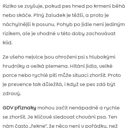
Riziko se zvyšuje, pokud pes hned po krmení běhá
nebo skáče. Plný žaludek je těžší, a proto je
náchylnější k posunu. Pohyb po jídle není jediným
rizikem, ale je vhodné v této doby zachovávat
klid.
Ze všeho nejvíce jsou ohroženi psi s hlubokými
hrudníky a velká plemena. Hltání jídla, velké
porce nebo rychlé pití může situaci zhoršit. Proto
je prevence tak důležitá, i když se pes zdá být
zdravý.
GDV příznaky
mohou začít nenápadně a rychle
se zhoršit. Je klíčové sledovat chování psa. Ten
nám často „řekne“, že něco není v pořádku, než