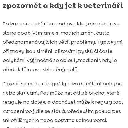
zpozornět a kdy jet k veterináři
Po krmení očekáváme od psa klid, ale někdy se
stane opak. Všímáme si malých změn, často
předznamenávajících větší problémy. Typickými
příznaky jsou slinění, olizování pysků či časté
polykání. Výjimečně se objeví „modlení“, kdy je
předek těla psa skloněný dolů.
Objevit se mohou i signály jako odmítání pohybu
nebo skrývání. Pes může mít citlivé břicho, které
reaguje na dotek, a docházet může k regurgitaci.
Zvracení po jídle se stává, především pokud pes
sní příliš rychle nebo dostane velkou porci.