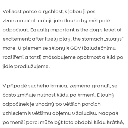
Velikost porce a rychlost, s jakou ji pes
zkonzumoval, určují, jak dlouho by měl poté
odpočívat. Equally important is the dog’s level of
excitement; after lively play, the stomach „sways“
more. U plemen se sklony k GDV (žaludečnímu
rozšíření a torzi) znásobujeme opatrnost a klid po
jídle prodlužujeme.
V případě suchého krmiva, zejména granulí, se
často zmiňuje nutnost klidu po krmení. Dlouhý
odpočinek je vhodný po větších porcích
vzhledem k většímu objemu v žaludku. Naopak
po menší porci může být toto období klidu krátké,