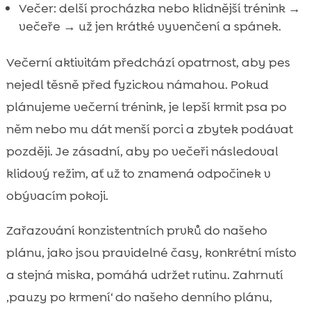
Večer: delší procházka nebo klidnější trénink →
večeře → už jen krátké vyvenčení a spánek.
Večerní aktivitám předchází opatrnost, aby pes
nejedl těsně před fyzickou námahou. Pokud
plánujeme večerní trénink, je lepší krmit psa po
něm nebo mu dát menší porci a zbytek podávat
později. Je zásadní, aby po večeři následoval
klidový režim, ať už to znamená odpočinek v
obývacím pokoji.
Zařazování konzistentních prvků do našeho
plánu, jako jsou pravidelné časy, konkrétní místo
a stejná miska, pomáhá udržet rutinu. Zahrnutí
‚pauzy po krmení‘ do našeho denního plánu,