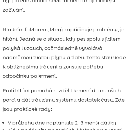
být po konzumaci neklidní nebo mají citlivější
zažívání.
Hlavním faktorem, který zapříčiňuje problémy, je
hltání. Jedná se o situaci, kdy pes spolu s jídlem
polyká i vzduch, což následně vyvolává
nadměrnou tvorbu plynu a tlaku. Tento stav vede
k obtížnějšímu trávení a zvyšuje potřebu
odpočinku po krmení.
Proti hltání pomáhá rozdělit krmení do menších
porcí a dát trávicímu systému dostatek času. Zde
jsou praktické rady:
V průběhu dne naplánujte 2–3 menší dávky.