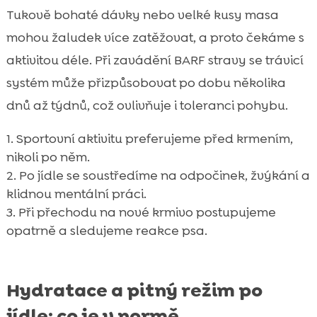
Tukově bohaté dávky nebo velké kusy masa
mohou žaludek více zatěžovat, a proto čekáme s
aktivitou déle. Při zavádění BARF stravy se trávicí
systém může přizpůsobovat po dobu několika
dnů až týdnů, což ovlivňuje i toleranci pohybu.
Sportovní aktivitu preferujeme před krmením,
nikoli po něm.
Po jídle se soustředíme na odpočinek, žvýkání a
klidnou mentální práci.
Při přechodu na nové krmivo postupujeme
opatrně a sledujeme reakce psa.
Hydratace a pitný režim po
jídle: co je v normě