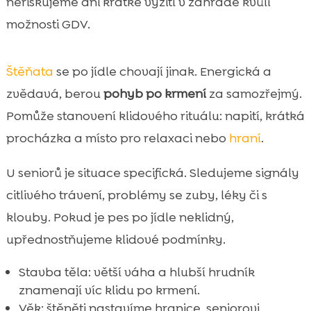
neriskujeme ani krátké vyžití v zahradě kvůli
možnosti GDV.
Štěňata
se po jídle chovají jinak. Energická a
zvědavá, berou
pohyb po krmení
za samozřejmý.
Pomůže stanovení klidového rituálu: napití, krátká
procházka a místo pro relaxaci nebo
hraní
.
U seniorů je situace specifická. Sledujeme signály
citlivého trávení, problémy se zuby, léky či s
klouby. Pokud je pes po jídle neklidný,
upřednostňujeme klidové podmínky.
Stavba těla: větší váha a hlubší hrudník
znamenají víc klidu po krmení.
Věk: štěněti nastavíme hranice, seniorovi