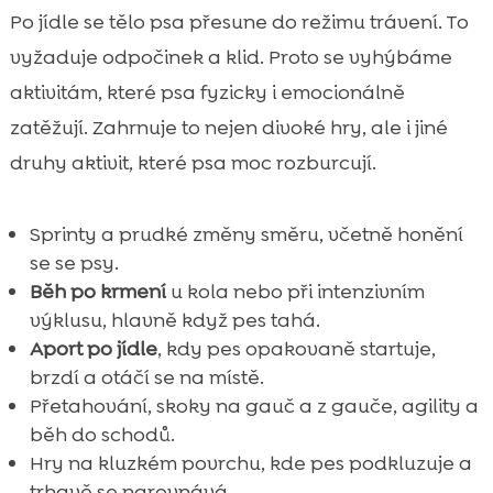
Po jídle se tělo psa přesune do režimu trávení. To
vyžaduje odpočinek a klid. Proto se vyhýbáme
aktivitám, které psa fyzicky i emocionálně
zatěžují. Zahrnuje to nejen divoké hry, ale i jiné
druhy aktivit, které psa moc rozburcují.
Sprinty a prudké změny směru, včetně honění
se se psy.
Běh po krmení
u kola nebo při intenzivním
výklusu, hlavně když pes tahá.
Aport po jídle
, kdy pes opakovaně startuje,
brzdí a otáčí se na místě.
Přetahování, skoky na gauč a z gauče, agility a
běh do schodů.
Hry na kluzkém povrchu, kde pes podkluzuje a
trhavě se narovnává.