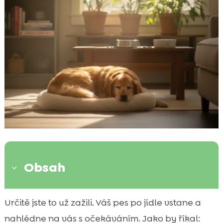
Obsah
3
Co se v těle psa děje po krmení a proč je
Určitě jste to už zažili. Váš pes po jídle vstane a

klid tak důležitý
nahlédne na vás s očekáváním. Jako by říkal: