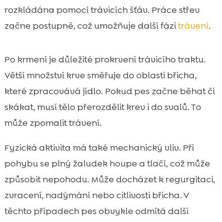
rozkládána pomocí trávicích šťáv. Práce střev
začne postupně, což umožňuje další fázi
trávení
.
Po krmení je důležité prokrvení trávicího traktu.
Větší množství krve směřuje do oblasti břicha,
které zpracovává jídlo. Pokud pes začne běhat či
skákat, musí tělo přerozdělit krev i do svalů. To
může zpomalit trávení.
Fyzická aktivita má také mechanický vliv. Při
pohybu se plný žaludek houpe a tlačí, což může
způsobit nepohodu. Může docházet k regurgitaci,
zvracení, nadýmání nebo citlivosti břicha. V
těchto případech pes obvykle odmítá další