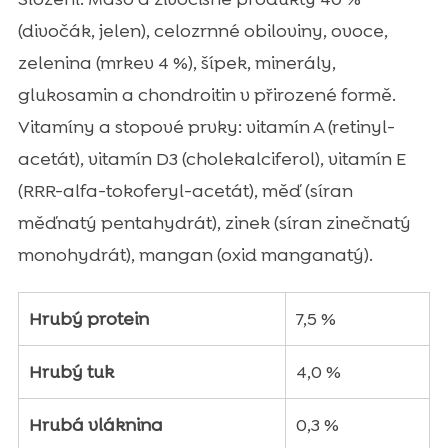
(divočák, jelen), celozrnné obiloviny, ovoce,
zelenina (mrkev 4 %), šípek, minerály,
glukosamin a chondroitin v přirozené formě.
Vitamíny a stopové prvky: vitamín A (retinyl-
acetát), vitamín D3 (cholekalciferol), vitamín E
(RRR-alfa-tokoferyl-acetát), měď (síran
měďnatý pentahydrát), zinek (síran zinečnatý
monohydrát), mangan (oxid manganatý).
Hrubý protein
7,5 %
Hrubý tuk
4,0 %
Hrubá vláknina
0,3 %