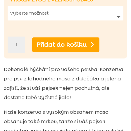
hodnocení
zákazníků
Ely
Přidat do košíku
mokré
krmivo
pro
Dokonalé hýčkání pro vašeho pejska! Konzerva
psy
pro psy z lahodného masa z divočáka a jelena
s
zajistí, že si váš pejsek nejen pochutná, ale
divokým
dostane také výživné jídlo!
prasetem,
Naše konzerva s vysokým obsahem masa
jelenem
obsahuje také mrkev, takže si váš pejsek
a
pochutná, jako by mu jídlo připravil sám milující