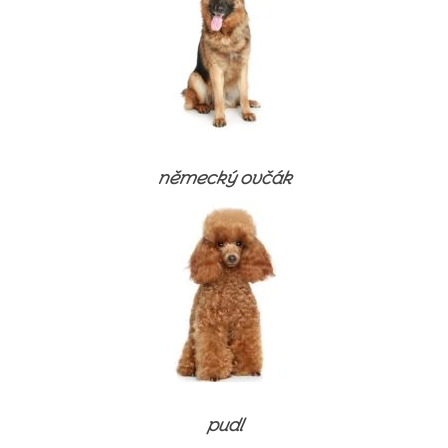
německý ovčák
Suchá krmiva
Omáčky na suché krmivo
⚽ FOTBALOVÝ BALÍČEK
Vlhká krmiva (konzervy)
Suchá krmiva
⚽ FOTBALOVÝ BALÍČEK
Pamlsky
Omáčky na suché krmivo
Suchá krmiva
Suchá krmiva
Doplňky stravy a vitamíny
Vlhká krmiva (konzervy)
Omáčky na suché krmivo
Omáčky na suché krmivo
Suchá krmiva
Péče o srst
Pamlsky
Vlhká krmiva (konzervy)
Vlhká krmiva (konzervy)
Vlhká krmiva
Výrobky pro dentální hygienu
Pamlsky
Pamlsky
Kočkolity
pudl
Doplňky stravy a vitamíny
Výrobky pro dentální hygienu
Výrobky pro dentální hygienu