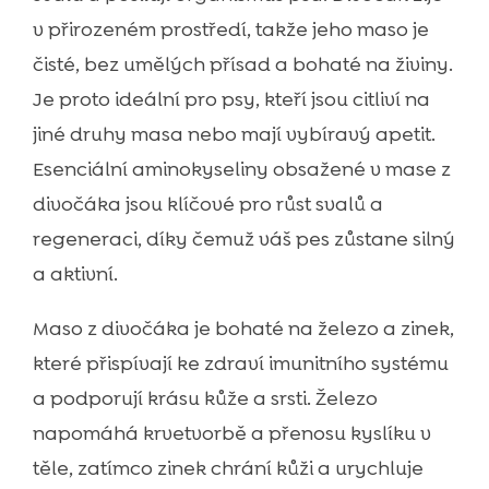
v přirozeném prostředí, takže jeho maso je
čisté, bez umělých přísad a bohaté na živiny.
Je proto ideální pro psy, kteří jsou citliví na
jiné druhy masa nebo mají vybíravý apetit.
Esenciální aminokyseliny obsažené v mase z
divočáka jsou klíčové pro růst svalů a
regeneraci, díky čemuž váš pes zůstane silný
a aktivní.
Maso z divočáka je bohaté na železo a zinek,
které přispívají ke zdraví imunitního systému
a podporují krásu kůže a srsti. Železo
napomáhá krvetvorbě a přenosu kyslíku v
těle, zatímco zinek chrání kůži a urychluje