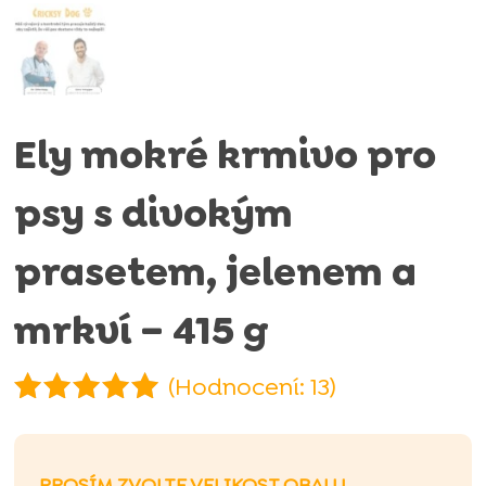
Ely mokré krmivo pro
psy s divokým
prasetem, jelenem a
mrkví – 415 g
(Hodnocení:
13
)
Hodnoceno
4.92
z 5
na základě
PROSÍM ZVOLTE VELIKOST OBALU