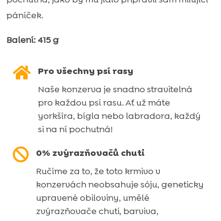
mrkví
páníček.
–
415
Balení: 415 g
g
množství

Pro všechny psí rasy
Naše konzerva je snadno stravitelná
pro každou psí rasu. Ať už máte
yorkšíra, bígla nebo labradora, každý
si na ní pochutná!

0% zvýrazňovačů chuti
Ručíme za to, že toto krmivo v
konzervách neobsahuje sóju, geneticky
upravené obiloviny, umělé
zvýrazňovače chuti, barviva,