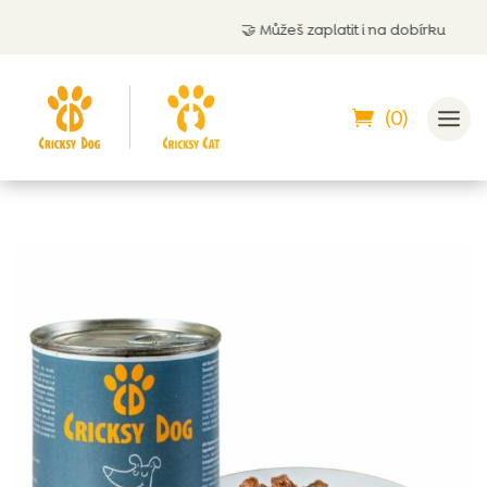
🤝
Můžeš zaplatit i na dobírku
(0)