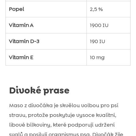
Popel
2,5 %
Vitamín A
1900 IU
Vitamín D-3
190 IU
Vitamín E
10 mg
Divoké prase
Maso z divočáka je skvělou volbou pro psí
stravu, protože poskytuje vysoce kvalitní,
libové bílkoviny, které podporují udržení
svalů a posilují organismus psa. Divočák žije