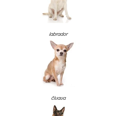
labrador
čivava