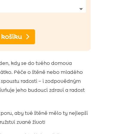
 košíku
 den, kdy se do tvého domova
ňátko. Péče o štěně nebo mladého
ší spoustu radosti – i zodpovědným
ivňuje jeho budoucí zdraví a radost
oru, aby tvé štěně mělo ty nejlepší
užství zvané život!