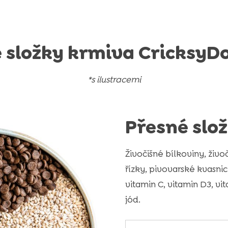
 složky krmiva CricksyD
*s ilustracemi
Přesné slož
Živočišné bílkoviny, živo
řízky, pivovarské kvasnice
vitamin C, vitamin D3, vi
jód.