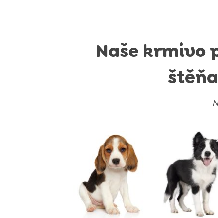
Naše krmivo 
štěňa
N