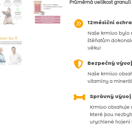
Průměrná velikost granulí 

12měsíční ochr
Naše krmivo bylo 
štěňatům dokonalou
věku!

Bezpečný vývo
Naše krmivo obsah
vitamíny a minerál

Správný vývoj 
Krmivo obsahuje 
které jsou nezbyt
urychlené hojení 