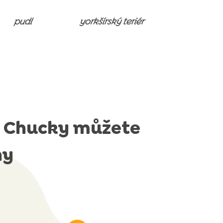
pudl
yorkšírský teriér
 Chucky můžete
ny