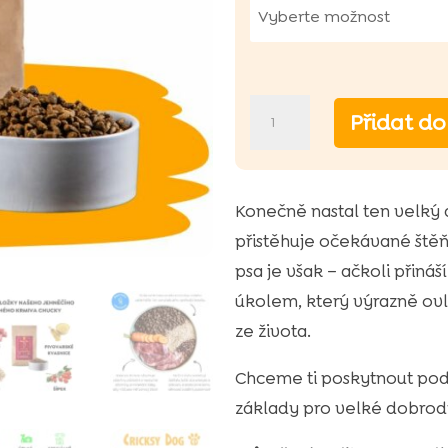
zákazníků
Chucky
Přidat do
suché
krmivo
pro
Konečně nastal ten velký
štěňata
přistěhuje očekávané ště
s
psa je však – ačkoli přiná
jehněčím
úkolem, který výrazně ovl
a
ze života.
šípkem
Chceme ti poskytnout podp
množství
základy pro velké dobrodr