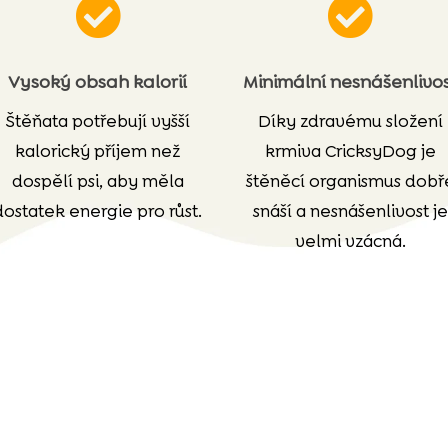


Vysoký obsah kalorií
Minimální nesnášenlivo
Štěňata potřebují vyšší
Díky zdravému složení
kalorický příjem než
krmiva CricksyDog je
dospělí psi, aby měla
štěněcí organismus dobř
dostatek energie pro růst.
snáší a nesnášenlivost je
velmi vzácná.