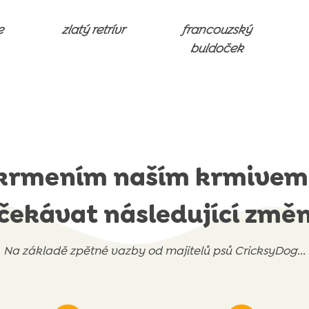
e
zlatý retrívr
francouzský
buldoček
 krmením naším krmivem
čekávat následující změ
Na základě zpětné vazby od majitelů psů CricksyDog...