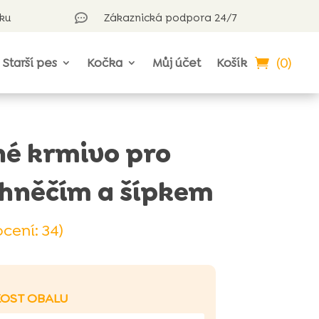
rku
Zákaznická podpora 24/7

(0)
Starší pes
Kočka
Můj účet
Košík
hé krmivo pro
ehněčím a šípkem
cení:
34
)
KOST OBALU