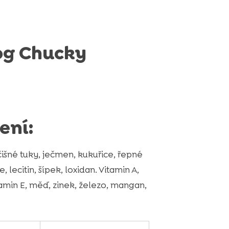
og Chucky
ení:
čišné tuky, ječmen, kukuřice, řepné
, lecitin, šípek, loxidan. Vitamin A,
tamin E, měď, zinek, železo, mangan,