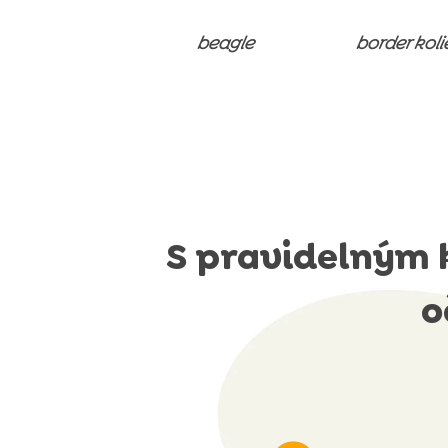
beagle
border koli
S pravidelným
o