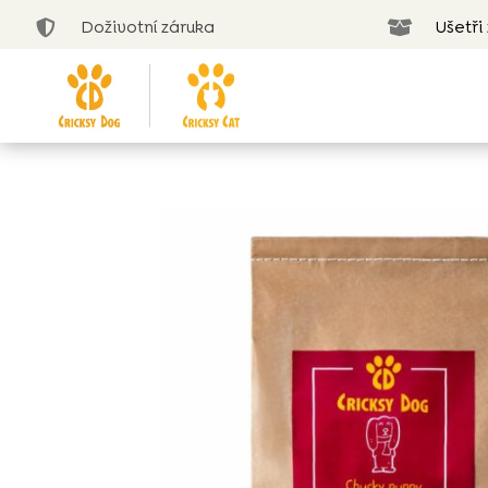
Doživotní záruka
Ušetři

