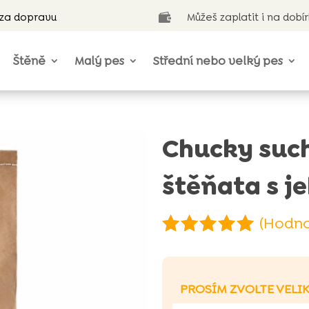
 za dopravu
Můžeš zaplatit i na dobí

Štěně
Malý pes
Střední nebo velký pes
Chucky suc
štěňata s j
(Hodno
Hodnoceno
4.94
z 5
na základě
PROSÍM ZVOLTE VELI
hodnocení