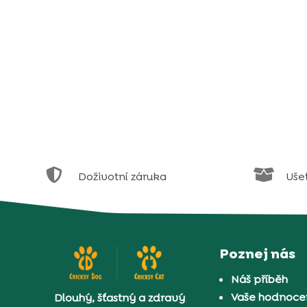


Doživotní záruka
Uše
Poznej nás
Náš příběh
Vaše hodnocen
Dlouhý, šťastný a zdravý