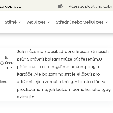
 za dopravu
Můžeš zaplatit i na dobí

Štěně
Malý pes
Střední nebo velký pes
Jak můžeme zlepšit zdraví a krásu srsti našich
5.
psů? Správný balzám může být řešením.U
února
péče o srst často myslíme na šampony a
2025
kartáče. Ale balzám na srst je klíčový pro
udržení jejich zdraví a krásy. V tomto článku
|
pes
prozkoumáme, jak balzám pomáhá, jaké typy
existují a...