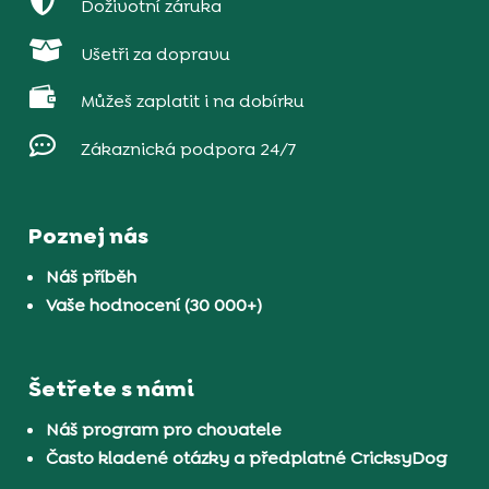

Doživotní záruka

Ušetři za dopravu

Můžeš zaplatit i na dobírku

Zákaznická podpora 24/7
Poznej nás
Náš příběh
Vaše hodnocení (30 000+)
Šetřete s námi
Náš program pro chovatele
Často kladené otázky a předplatné CricksyDog