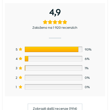
4,9
Založeno na 1 920 recenzích
5
93%
4
6%
3
1%
2
0%
1
0%
Zobrazit další recenze (1914)