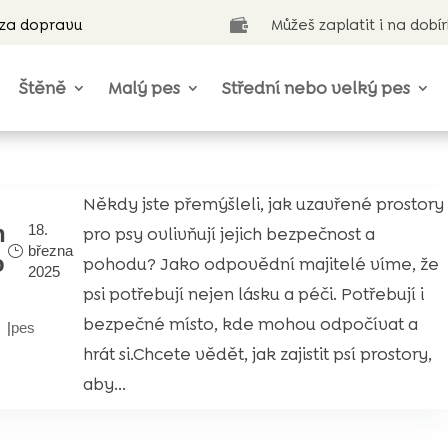
 za dopravu
Můžeš zaplatit i na dobí

Štěně
Malý pes
Střední nebo velký pes
Někdy jste přemýšleli, jak uzavřené prostory
h
18.
pro psy ovlivňují jejich bezpečnost a
března
o
pohodu? Jako odpovědní majitelé víme, že
2025
psi potřebují nejen lásku a péči. Potřebují i
bezpečné místo, kde mohou odpočívat a
|
pes
hrát si.Chcete vědět, jak zajistit psí prostory,
aby...