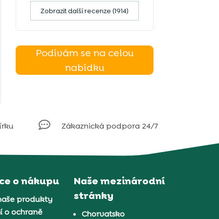
Zobrazit další recenze (1914)
Podívám se na celou
nabídku

írku
Zákaznická podpora 24/7
ce o nákupu
Naše mezinárodní
stránky
naše produkty
í o ochraně
Chorvatsko