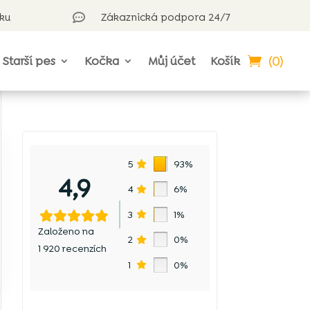
rku
Zákaznická podpora 24/7

(0)
Starší pes
Kočka
Můj účet
Košík
5
93%
4,9
4
6%
3
1%
Založeno na
2
0%
1 920 recenzích
1
0%