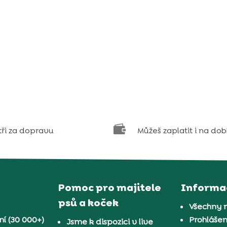

tři za dopravu
Můžeš zaplatit i na dob
Pomoc pro majitele
Informa
psů a koček
Všechny 
í (30 000+)
Prohlášen
Jsme k dispozici v live