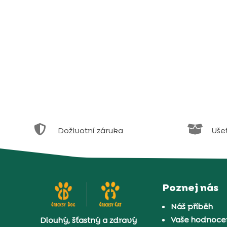


Doživotní záruka
Uše
Poznej nás
Náš příběh
Vaše hodnocen
Dlouhý, šťastný a zdravý