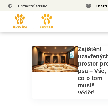
Doživotní záruka
Ušetři


Zajištění
uzavřenýc
prostor pr
psa – Vše,
co o tom
musíš
vědět!