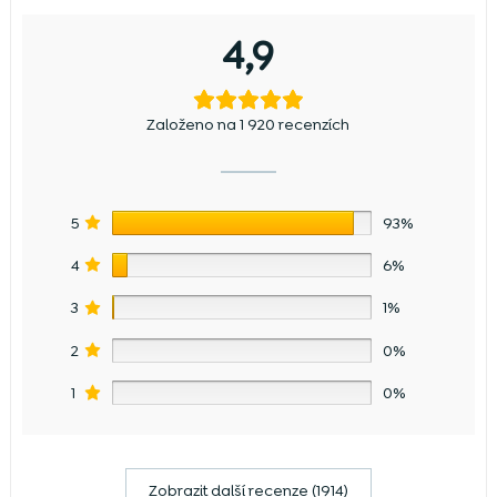
4,9
Založeno na 1 920 recenzích
5
93%
4
6%
3
1%
2
0%
1
0%
Zobrazit další recenze (1914)