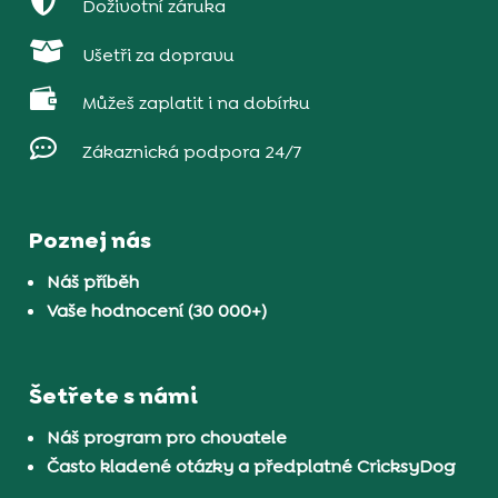

Doživotní záruka

Ušetři za dopravu

Můžeš zaplatit i na dobírku

Zákaznická podpora 24/7
Poznej nás
Náš příběh
Vaše hodnocení (30 000+)
Šetřete s námi
Náš program pro chovatele
Často kladené otázky a předplatné CricksyDog