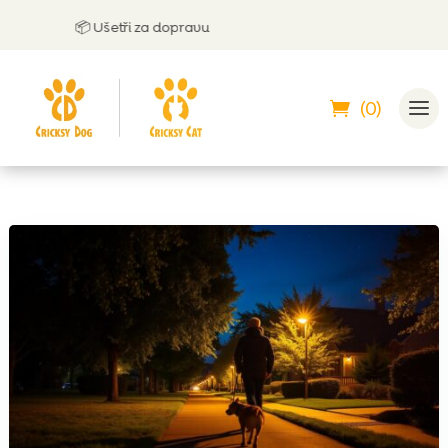
📦 Ušetři za dopravu
🤝
Mů
(0)