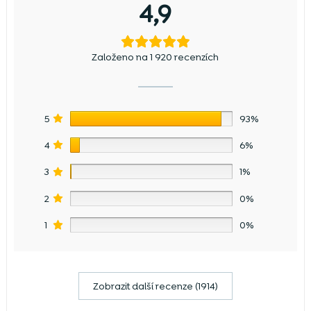
4,9
Založeno na 1 920 recenzích
5
93%
4
6%
3
1%
2
0%
1
0%
Zobrazit další recenze (1914)