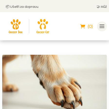
📦 Ušetři za dopravu
🤝
Můžeš zap
(0)