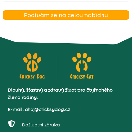
Podívám se na celou nabídku
Dlouhý, šťastný a zdravý život pro čtyřnohého
člena rodiny.
E-mail: ahoj@cricksydog.cz

Doživotní záruka