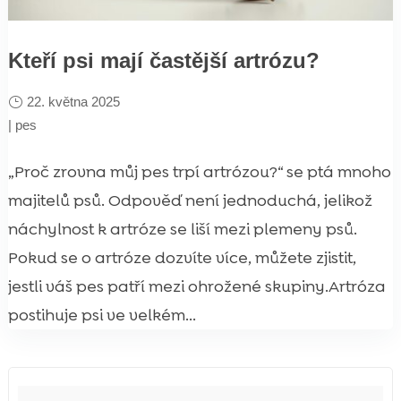
Kteří psi mají častější artrózu?
22. května 2025
|
pes
„Proč zrovna můj pes trpí artrózou?“ se ptá mnoho
majitelů psů. Odpověď není jednoduchá, jelikož
náchylnost k artróze se liší mezi plemeny psů.
Pokud se o artróze dozvíte více, můžete zjistit,
jestli váš pes patří mezi ohrožené skupiny.Artróza
postihuje psi ve velkém...