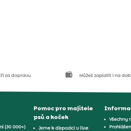

tři za dopravu
Můžeš zaplatit i na dob
Pomoc pro majitele
Informa
psů a koček
Všechny 
í (30 000+)
Prohlášen
Jsme k dispozici v live