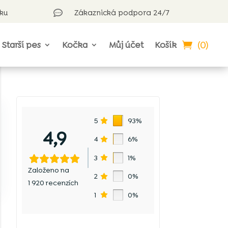
rku
Zákaznická podpora 24/7

(0)
Starší pes
Kočka
Můj účet
Košík
5
93%
4,9
4
6%
3
1%
Založeno na
2
0%
1 920 recenzích
1
0%