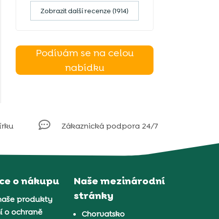
Zobrazit další recenze (1914)
Podívám se na celou
nabídku

írku
Zákaznická podpora 24/7
ce o nákupu
Naše mezinárodní
stránky
naše produkty
í o ochraně
Chorvatsko