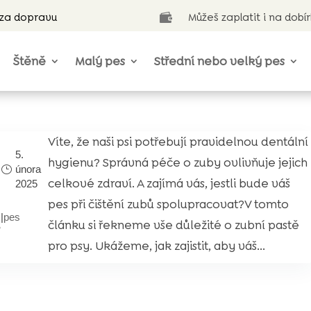
 za dopravu
Můžeš zaplatit i na dobí

Štěně
Malý pes
Střední nebo velký pes
Víte, že naši psi potřebují pravidelnou dentální
5.
hygienu? Správná péče o zuby ovlivňuje jejich
února
celkové zdraví. A zajímá vás, jestli bude váš
2025
pes při čištění zubů spolupracovat?V tomto
|
pes
š
článku si řekneme vše důležité o zubní pastě
pro psy. Ukážeme, jak zajistit, aby váš...