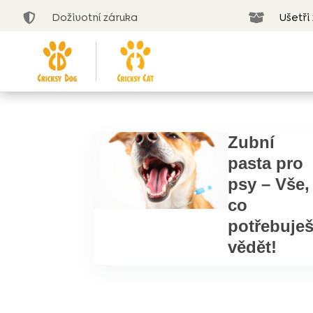
Doživotní záruka
Ušetři


Zubní
pasta pro
psy – Vše,
co
potřebuje
vědět!