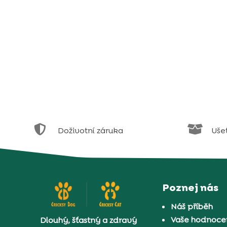


Doživotní záruka
Uše
Poznej nás
Náš příběh
Vaše hodnocen
Dlouhý, šťastný a zdravý